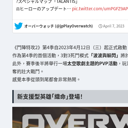
?スペシャルマップ「TALANTIS」
⚖ヒーローのアップデート…
pic.twitter.com/umPGFZ9AP
— オーバーウォッチ (@jpPlayOverwatch)
April 7, 2023
《鬥陣特攻2》第4季自2023年4月12日（三）起正式啟動
作為第4季的首個活動，3對3死鬥模式
「波波與躲閃」
將
此外，賽季後半將舉行一場
太空歌劇主題的PVP活動
，玩
奪的壯大戰鬥。
感覺本季從頭到尾都會非常熱鬧。
新支援型英雄「織命」登場！