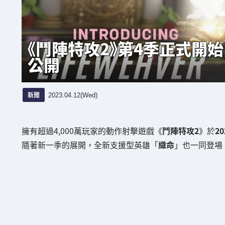
《鬥陣特攻2》第4季正式開
公開
新聞
2023.04.12(Wed)
擁有超過4,000萬玩家的動作射擊遊戲《
鬥陣特攻2
》於
2
隨著新一季的展開，全新支援型英雄「
織命
」也一同登場