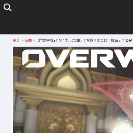
主頁
>
新聞
>
《鬥陣特攻2》第4季正式開始！首位泰國英雄「織命」開發秘