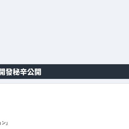
的開發秘辛公開
ョン」