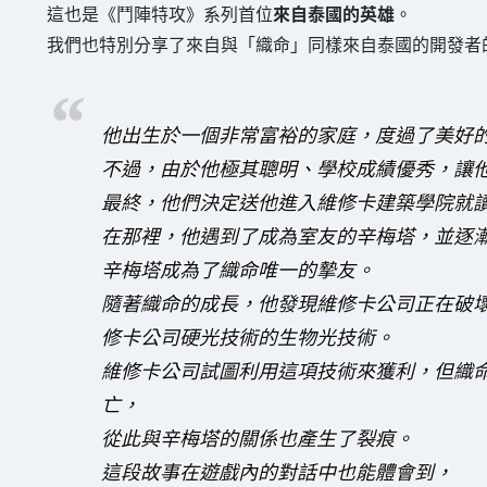
這也是《鬥陣特攻》系列首位
來自泰國的英雄
。
我們也特別分享了來自與「織命」同樣來自泰國的開發者
他出生於一個非常富裕的家庭，度過了美好
不過，由於他極其聰明、學校成績優秀，讓
最終，他們決定送他進入維修卡建築學院就
在那裡，他遇到了成為室友的辛梅塔，並逐
辛梅塔成為了織命唯一的摯友。
隨著織命的成長，他發現維修卡公司正在破
修卡公司硬光技術的生物光技術。
維修卡公司試圖利用這項技術來獲利，但織
亡，
從此與辛梅塔的關係也產生了裂痕。
這段故事在遊戲內的對話中也能體會到，