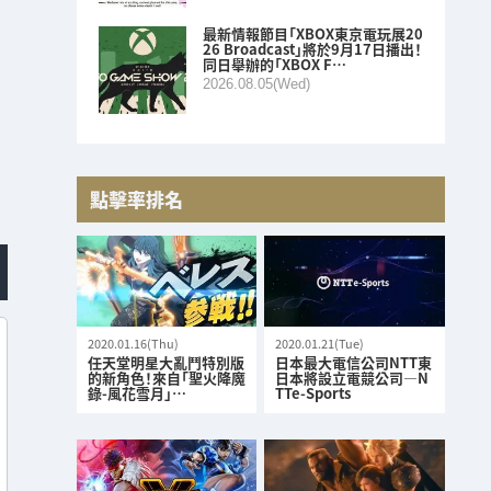
最新情報節目「XBOX東京電玩展20
26 Broadcast」將於9月17日播出！
同日舉辦的「XBOX F…
2026.08.05(Wed)
點擊率排名
2020.01.16(Thu)
2020.01.21(Tue)
任天堂明星大亂鬥特別版
日本最大電信公司NTT東
的新角色！來自「聖火降魔
日本將設立電競公司—N
錄-風花雪月」…
TTe-Sports