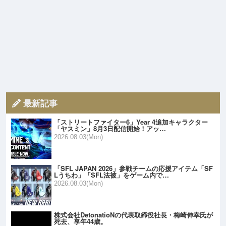
最新記事
「ストリートファイター6」Year 4追加キャラクター
「ヤスミン」8月3日配信開始！アッ…
2026.08.03(Mon)
「SFL JAPAN 2026」参戦チームの応援アイテム「SF
Lうちわ」「SFL法被」をゲーム内で…
2026.08.03(Mon)
株式会社DetonatioNの代表取締役社長・梅崎伸幸氏が
死去、享年44歳。