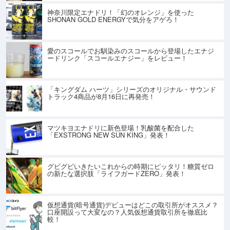
神奈川限定エナドリ！「幻のオレンジ」を使った
SHONAN GOLD ENERGYで気分をアゲろ！
愛のスコールでお馴染みのスコールから登場したエナジ
ードリンク「スコールエナジー」をレビュー！
「キングダム ハーツ」シリーズのオリジナル・サウンド
トラック4商品が8月16日に再発売！
マツキヨエナドリに新色登場！乳酸菌を配合した
「EXSTRONG NEW SUN KING」発表！
グビグビいきたいこれからの時期にピッタリ！糖質ゼロ
の新たな選択肢「ライフガードZERO」発表！
仮想通貨(暗号通貨)デビューはどこの取引所がオススメ？
口座開設って大変なの？人気仮想通貨取引所を徹底比
較！