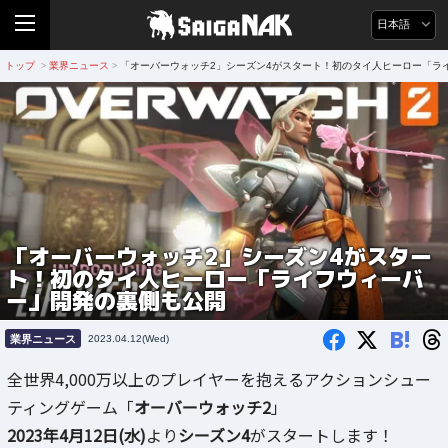
日本語
トップ
業界ニュース
「オーバーウォッチ2」シーズン4がスタート！初のタイ人ヒーロー「ラ
>
>
「オーバーウォッチ2」シーズン4がスター
ト！初のタイ人ヒーロー「ライフウィーバ
ー」開発の裏側も公開
B!
業界ニュース
2023.04.12(Wed)
全世界4,000万以上のプレイヤーを抱えるアクションシュー
ティングゲーム「
オーバーウォッチ2
」
2023年4月12日(水)
より
シーズン4
がスタートします！