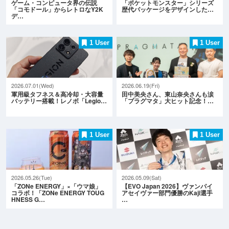
ゲーム・コンピュータ界の伝説
「ポケットモンスター」シリーズ
「コモドール」からレトロなY2K
歴代パッケージをデザインした…
デ…
1 User
1 User
2026.07.01(Wed)
2026.06.19(Fri)
軍用級タフネス＆高冷却・大容量
田中美央さん、東山奈央さんも涙
バッテリー搭載！レノボ「Legio…
「プラグマタ」大ヒット記念！…
1 User
1 User
2026.05.26(Tue)
2026.05.09(Sat)
「ZONe ENERGY」×「ウマ娘」
【EVO Japan 2026】ヴァンパイ
コラボ！「ZONe ENERGY TOUG
アセイヴァー部門優勝のKaji選手
HNESS G…
…