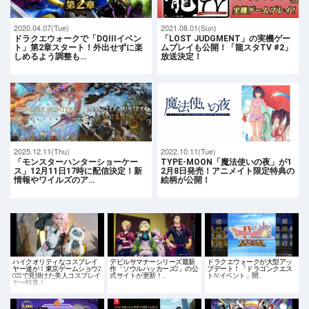
2020.04.07(Tue)
2021.08.01(Sun)
ドラクエウォークで「DQIIIイベン
「LOST JUDGMENT」の実機ゲー
ト」第2章スタート！外出せずに楽
ムプレイも公開！「龍スタTV #2」
しめるよう調整も…
放送決定！
2025.12.11(Thu)
2022.10.11(Tue)
「モンスターハンターショーケー
TYPE-MOON「魔法使いの夜」が1
ス」12月11日17時に配信決定！新
2月8日発売！アニメイト限定特典の
情報やワイルズのア…
絵柄が公開！
ハイクオリティなコスプレイ
デビルサマナーシリーズ最新
ドラクエウォークが大型アッ
ヤー達が！東京ゲームショウ2
作「ソウルハッカーズ2」の公
プデート！「ドラゴンクエス
022で見掛けた美人コスプレイ
式サイトが更新！…
トIVイベント」開…
ヤー特集！