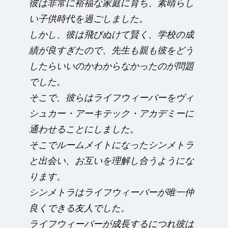
彼は非常に裕福な家庭に育ち、素晴らし
い子供時代を過ごしました。
しかし、彼は飛びぬけて賢く、学校の成
績が良すぎたので、先生も親も彼をどう
したらいいのかわからなかったのが問題
でした。
そこで、彼らはライフウィーバーをヴィ
シュカー・アーキテック・アカデミーに
通わせることにしました。
そこでルームメイトになったシンメトラ
と出会い、お互いを理解し合うようにな
ります。
シンメトラはライフウィーバーが唯一仲
良くできる友人でした。
ライフウィーバーが成長するにつれ彼は