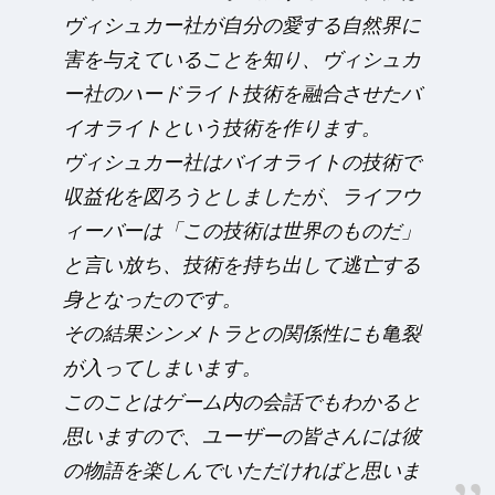
ヴィシュカー社が自分の愛する自然界に
害を与えていることを知り、ヴィシュカ
ー社のハードライト技術を融合させたバ
イオライトという技術を作ります。
ヴィシュカー社はバイオライトの技術で
収益化を図ろうとしましたが、ライフウ
ィーバーは「この技術は世界のものだ」
と言い放ち、技術を持ち出して逃亡する
身となったのです。
その結果シンメトラとの関係性にも亀裂
が入ってしまいます。
このことはゲーム内の会話でもわかると
思いますので、ユーザーの皆さんには彼
の物語を楽しんでいただければと思いま