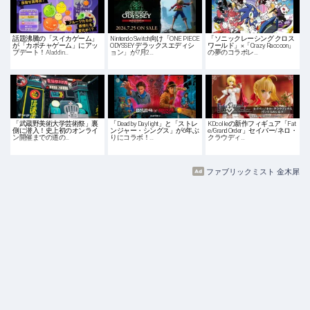
話題沸騰の「スイカゲーム」
Nintendo Switch向け「ONE PIECE
「ソニックレーシング クロス
が「カボチャゲーム」にアッ
ODYSSEY デラックスエディシ
ワールド」×「Crazy Raccoon」
プデート！Aladdin…
ョン」が7月2…
の夢のコラボレ…
「武蔵野美術大学芸術祭」裏
「Dead by Daylight」と「ストレ
KDcolleの新作フィギュア「Fat
側に潜入！史上初のオンライ
ンジャー・シングス」が6年ぶ
e/Grand Order」セイバー/ネロ・
ン開催までの道の…
りにコラボ！…
クラウディ…
ファブリックミスト 金木犀