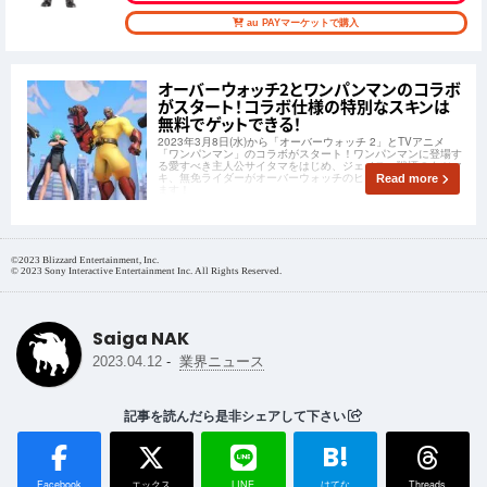
au PAYマーケットで購入
オーバーウォッチ2とワンパンマンのコラボ
がスタート！コラボ仕様の特別なスキンは
無料でゲットできる！
2023年3月8日(水)から「オーバーウォッチ 2」とTVアニメ
「ワンパンマン」のコラボがスタート！ワンパンマンに登場す
る愛すべき主人公サイタマをはじめ、ジェノス、戦慄のタツマ
キ、無免ライダーがオーバーウォッチのヒーローとして登場し
Read more
ます！
©2023 Blizzard Entertainment, Inc.
© 2023 Sony Interactive Entertainment Inc. All Rights Reserved.
Saiga NAK
-
2023.04.12
業界ニュース
記事を読んだら是非シェアして下さい
B!
Facebook
エックス
LINE
はてな
Threads