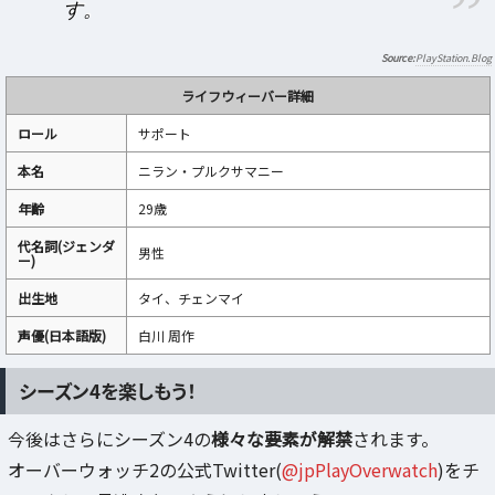
す。
PlayStation.Blog
ライフウィーバー詳細
ロール
サポート
本名
ニラン・プルクサマニー
年齢
29歳
代名詞(ジェンダ
男性
ー)
出生地
タイ、チェンマイ
声優(日本語版)
白川 周作
シーズン4を楽しもう！
今後はさらにシーズン4の
様々な要素が解禁
されます。
オーバーウォッチ2の公式Twitter(
@jpPlayOverwatch
)をチ