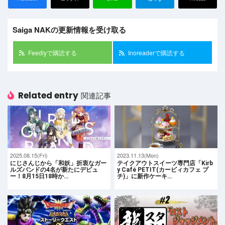
Saiga NAKの更新情報を受け取る
Feedlyで購読する
Inoreaderで購読する
Related entry
関連記事
2025.08.15(Fri)
2023.11.13(Mon)
にじさんじから「和妖」折衷なガー
テイクアウトスイーツ専門店「Kirb
ルズバンドの4名が新たにデビュ
y Café PETIT(カービィカフェ プ
ー！8月15日18時か…
チ)」に新作ケーキ…