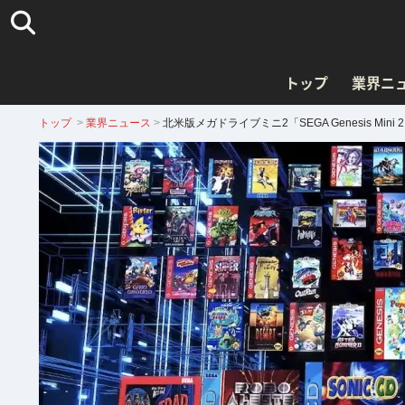
トップ
業界ニ
トップ
>
業界ニュース
>
北米版メガドライブミニ2「SEGA Genesis M