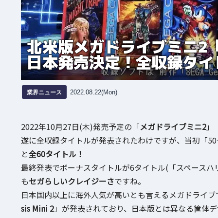
北米版メガドライブミニ2「SEG
日本発売決定！全収録タイ
業界ニュース
2022.08.22(Mon)
2022年10月27日(木)発売予定の「
メガドライブミニ2
」
遂に全収録タイトルが発表されたわけですが、当初「5
と
全60タイトル！
最終発表でボーナスタイトルが6タイトル(「スペースハ
も
セガらしいクレイジーさ
ですね。
日本国内以上に海外人気が高いとも言えるメガドライブ
sis Mini 2
」が発表されており、日本版とは異なる筐体デ