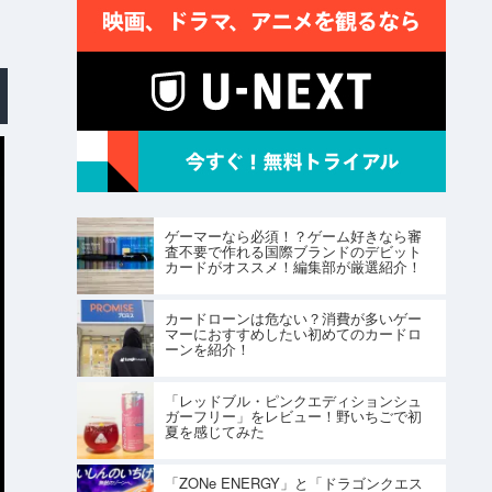
ゲーマーなら必須！？ゲーム好きなら審
査不要で作れる国際ブランドのデビット
カードがオススメ！編集部が厳選紹介！
カードローンは危ない？消費が多いゲー
マーにおすすめしたい初めてのカードロ
ーンを紹介！
「レッドブル・ピンクエディションシュ
ガーフリー」をレビュー！野いちごで初
夏を感じてみた
「ZONe ENERGY」と「ドラゴンクエス