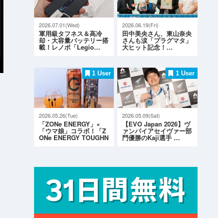
2026.07.01(Wed)
2026.06.19(Fri)
軍用級タフネス＆高冷
田中美央さん、東山奈央
却・大容量バッテリー搭
さんも涙「プラグマタ」
載！レノボ「Legio…
大ヒット記念！…
1 User
1 User
2026.05.26(Tue)
2026.05.09(Sat)
「ZONe ENERGY」×
【EVO Japan 2026】ヴ
「ウマ娘」コラボ！「Z
ァンパイアセイヴァー部
ONe ENERGY TOUGHN
門優勝のKaji選手 …
ESS G…