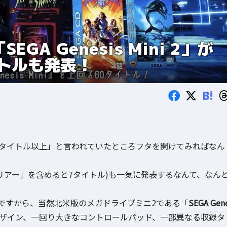
A Genesis Mini 2」が
トルも発表！
B!
0タイトル以上」と言われていたところフタを開けてみればなん
リアー」を含めると7タイトル)も一気に発表するなんて、なん
ですから、当然北米版のメガドライブミニ2である「
SEGA Gen
ザイン、一回り大きなコントロールパッド、一部異なる収録タ