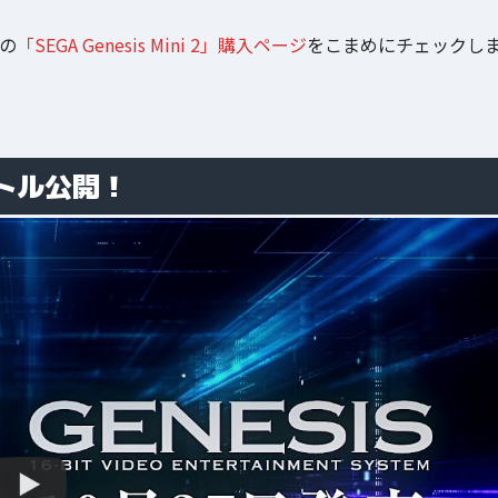
pの
「SEGA Genesis Mini 2」購入ページ
をこまめにチェックし
トル公開！