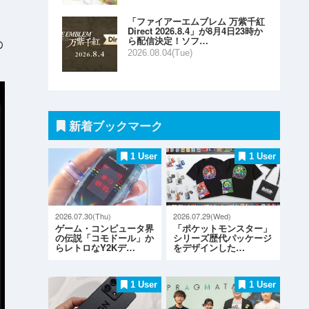
「ファイアーエムブレム 万紫千紅
Direct 2026.8.4」が8月4日23時か
ら配信決定！ソフ…
の
2026.08.04(Tue)
新着ブックマーク
1 User
1 User
2026.07.30(Thu)
2026.07.29(Wed)
ゲーム・コンピュータ界
「ポケットモンスター」
の伝説「コモドール」か
シリーズ歴代パッケージ
らレトロなY2Kデ…
をデザインした…
1 User
1 User