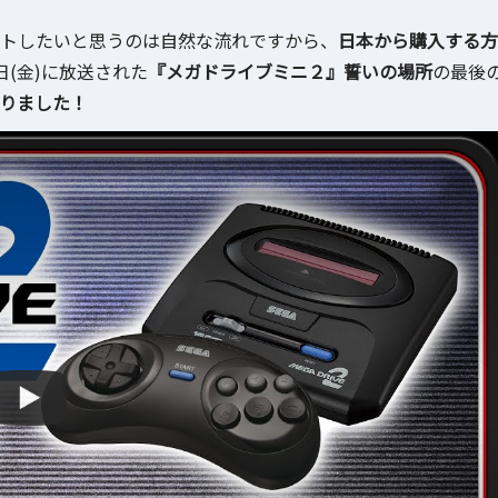
2」もゲットしたいと思うのは自然な流れですから、
日本から購入する方
日(金)に放送された
『メガドライブミニ２』誓いの場所
の最後
となりました！