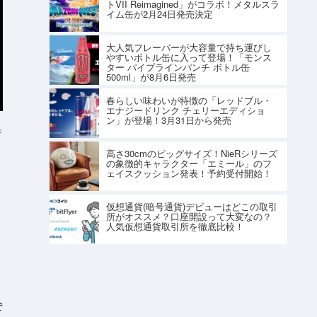
トVII Reimagined」がコラボ！メタルスラ
イム缶が2月24日発売決定
大人気フレーバーが大容量で持ち運びし
やすいボトル缶に入って登場！「モンス
ター パイプラインパンチ ボトル缶
500ml」が8月6日発売
春らしい味わいが特徴の「レッドブル・
エナジードリンク チェリーエディショ
ン」が登場！3月31日から発売
所
高さ30cmのビッグサイズ！NieRシリーズ
の象徴的キャラクター「エミール」のフ
ェイスクッション発表！予約受付開始！
仮想通貨(暗号通貨)デビューはどこの取引
所がオススメ？口座開設って大変なの？
、
人気仮想通貨取引所を徹底比較！
で