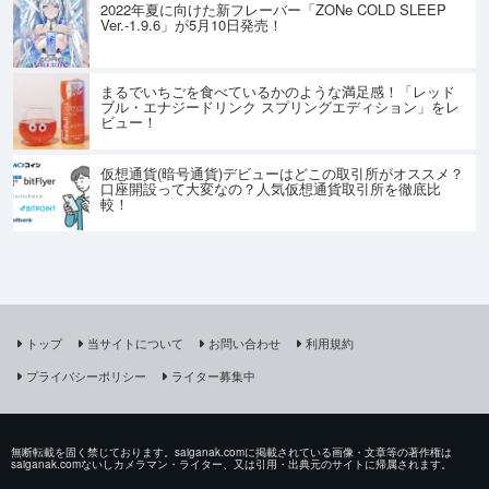
2022年夏に向けた新フレーバー「ZONe COLD SLEEP
Ver.-1.9.6」が5月10日発売！
まるでいちごを食べているかのような満足感！「レッド
ブル・エナジードリンク スプリングエディション」をレ
ビュー！
仮想通貨(暗号通貨)デビューはどこの取引所がオススメ？
口座開設って大変なの？人気仮想通貨取引所を徹底比
較！
トップ
当サイトについて
お問い合わせ
利用規約
プライバシーポリシー
ライター募集中
無断転載を固く禁じております。saiganak.comに掲載されている画像・文章等の著作権は
saiganak.comないしカメラマン・ライター、又は引用・出典元のサイトに帰属されます。