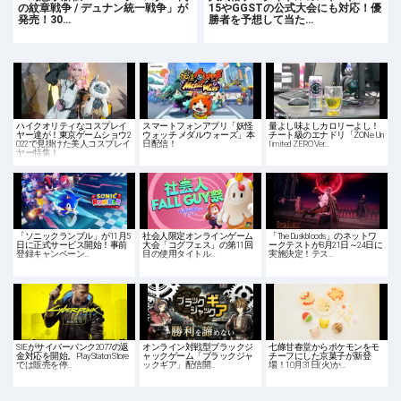
の紋章戦争 / デュナン統一戦争」が
15やGGSTの公式大会にも対応！優
発売！30…
勝者を予想して当た…
ハイクオリティなコスプレイ
スマートフォンアプリ「妖怪
量よし味よしカロリーよし！
ヤー達が！東京ゲームショウ2
ウォッチ メダルウォーズ」本
チート級のエナドリ「ZONe Un
022で見掛けた美人コスプレイ
日配信！
limited ZERO Ver…
ヤー特集！
「ソニックランブル」が11月5
社会人限定オンラインゲーム
「The Duskbloods」のネットワ
日に正式サービス開始！事前
大会「コグフェス」の第11回
ークテストが8月21日～24日に
登録キャンペーン…
目の使用タイトル…
実施決定！テス…
SIEがサイバーパンク2077の返
オンライン対戦型ブラックジ
七條甘春堂からポケモンをモ
金対応を開始。PlayStaton Store
ャックゲーム「ブラックジャ
チーフにした京菓子が新登
では販売を停…
ックギア」配信開…
場！10月31日(火)か…