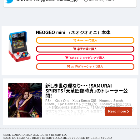
NEOGEO mini （ネオジオミニ）本体
Amazonで購入
楽天市場で購入
Yahoo!ショッピングで購入
au PAYマーケットで購入
新しき世の理なり・・・！SAMURAI
SPIRITS「天草四郎時貞」のトレーラー公
開！
PS4、Xbox One、Xbox Series X|S、Nintendo Switch、
Stadia、Epic Gamesストアに加えて、Steamでも配信が決定
したSNKの剣戟対戦格闘ゲーム「SAMURAI SPIRITS」“どんな
環境でもプレイできる”と言っても過言ではないほどのマルチプ
Read more
ラットフォームっぷりを見せ
©SNK CORPORATION ALL RIGHTS RESERVED.
©2021 DOTEMU ALL RIGHT RESERVED. GAME DEVELOPED BY LEIKIR STUDIO