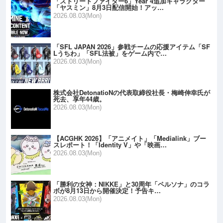
「ストリートファイター6」Year 4追加キャラクター
「ヤスミン」8月3日配信開始！アッ…
2026.08.03(Mon)
「SFL JAPAN 2026」参戦チームの応援アイテム「SF
Lうちわ」「SFL法被」をゲーム内で…
2026.08.03(Mon)
株式会社DetonatioNの代表取締役社長・梅崎伸幸氏が
死去、享年44歳。
2026.08.03(Mon)
【ACGHK 2026】「アニメイト」「Medialink」ブー
スレポート！「Identity V」や「映画…
2026.08.03(Mon)
「勝利の女神：NIKKE」と30周年「ペルソナ」のコラ
ボが8月13日から開催決定！予告キ…
2026.08.03(Mon)