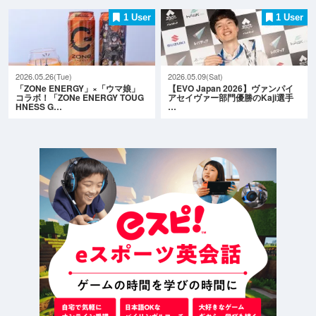
1 User
1 User
2026.05.26(Tue)
2026.05.09(Sat)
「ZONe ENERGY」×「ウマ娘」
【EVO Japan 2026】ヴァンパイ
コラボ！「ZONe ENERGY TOUG
アセイヴァー部門優勝のKaji選手
HNESS G…
…