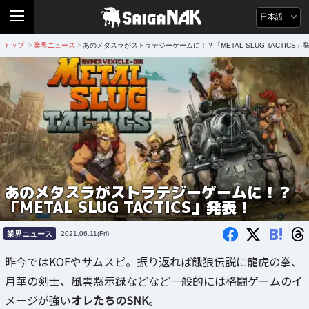
日本語
トップ
業界ニュース
あのメタスラがストラテジーゲームに！？「METAL SLUG TACTICS」
>
>
あのメタスラがストラテジーゲームに！？
「METAL SLUG TACTICS」発表！
B!
業界ニュース
2021.06.11(Fri)
昨今ではKOFやサムスピ。振り返れば餓狼伝説に龍虎の拳、
月華の剣士、風雲黙示録などなど一般的には格闘ゲームのイ
メージが強い
オレたちのSNK
。