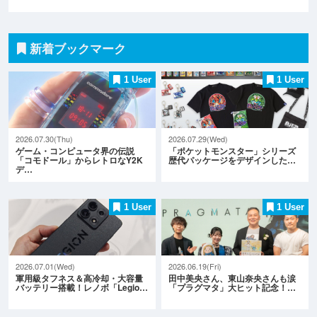
新着ブックマーク
1 User
1 User
2026.07.30(Thu)
2026.07.29(Wed)
ゲーム・コンピュータ界の伝説
「ポケットモンスター」シリーズ
「コモドール」からレトロなY2K
歴代パッケージをデザインした…
デ…
1 User
1 User
2026.07.01(Wed)
2026.06.19(Fri)
軍用級タフネス＆高冷却・大容量
田中美央さん、東山奈央さんも涙
バッテリー搭載！レノボ「Legio…
「プラグマタ」大ヒット記念！…