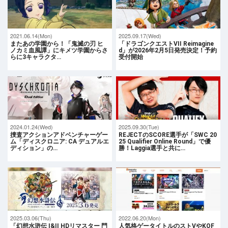
2021.06.14(Mon)
2025.09.17(Wed)
またあの学園から！「鬼滅の刃 ヒ
「ドラゴンクエストVII Reimagine
ノカミ血風譚」にキメツ学園からさ
d」が2026年2月5日発売決定！予約
らに3キャラクタ…
受付開始
2024.01.24(Wed)
2025.09.30(Tue)
捜査アクションアドベンチャーゲー
REJECTのSCORE選手が「SWC 20
ム「ディスクロニア: CA デュアルエ
25 Qualifier Online Round」で優
ディション」の…
勝！Laggia選手と共に…
2025.03.06(Thu)
2022.06.20(Mon)
「幻想水滸伝 I&II HDリマスター 門
人気格ゲータイトルのストVやKOF