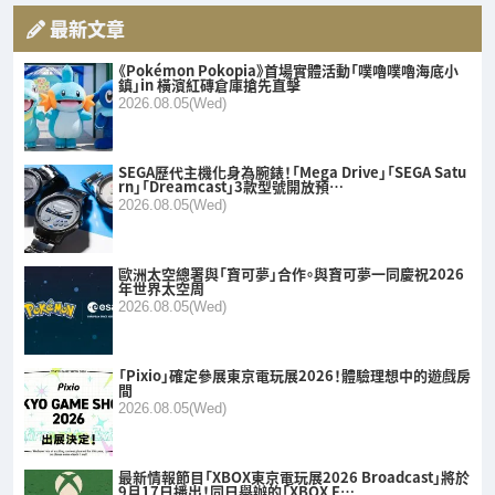
最新文章
《Pokémon Pokopia》首場實體活動「噗嚕噗嚕海底小
鎮」in 橫濱紅磚倉庫搶先直擊
2026.08.05(Wed)
SEGA歷代主機化身為腕錶！「Mega Drive」「SEGA Satu
rn」「Dreamcast」3款型號開放預…
2026.08.05(Wed)
歐洲太空總署與「寶可夢」合作。與寶可夢一同慶祝2026
年世界太空周
2026.08.05(Wed)
「Pixio」確定參展東京電玩展2026！體驗理想中的遊戲房
間
2026.08.05(Wed)
最新情報節目「XBOX東京電玩展2026 Broadcast」將於
9月17日播出！同日舉辦的「XBOX F…