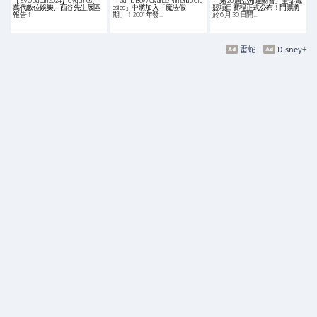
【EVO Japan 2024】Cygames、
「Game Boy Advance Nintendo Cla
「第 20 屆亞洲運動會」全部電
萬代數位娛樂、西谷先生展區
ssics」中將加入「魔法假
競項目賽程正式公布！門票將
報告！
期」！2001年發…
於 6 月 30 日開…
雷蛇
Disney+