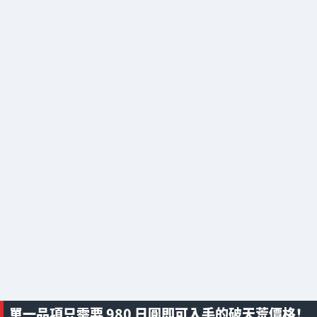
單一品項只需要 980 日圓即可入手的破天荒價格！