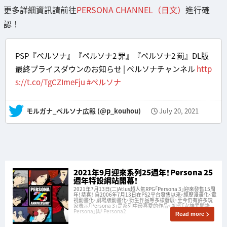
更多詳細資訊請前往
PERSONA CHANNEL（日文）
進行確
認！
PSP『ペルソナ』『ペルソナ2 罪』『ペルソナ2 罰』DL版
最終プライスダウンのお知らせ | ペルソナチャンネル
http
s://t.co/TgCZImeFju
#ペルソナ
— モルガナ_ペルソナ広報 (@p_kouhou)
July 20, 2021
2021年9月迎來系列25週年！Persona 25
週年特設網站開幕！
2021年7月13日(二)Atlus超人氣RPG「Persona 3」迎來發售15周
年！恭喜！ 自2006年7月13日在PS2平台發售以來，經歷漫畫化、電
視動畫化、劇場版動畫化、衍生作品等多樣發展，至今仍有許多玩
家表示「Persona 3」是系列中最喜愛的作品。 初代「女神異聞錄
Persona」與「Persona2
Read more