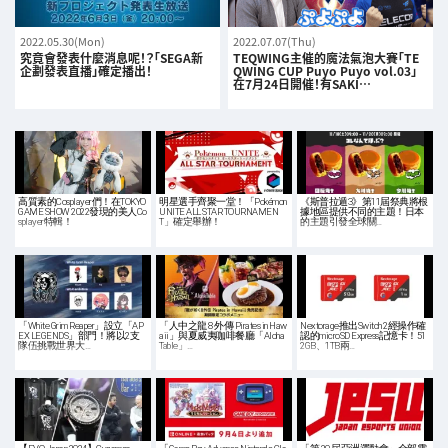
2022.05.30(Mon)
2022.07.07(Thu)
究竟會發表什麼消息呢！？「SEGA新
TEQWING主催的魔法氣泡大賽「TE
企劃發表直播」確定播出！
QWING CUP Puyo Puyo vol.03」
在7月24日開催！有SAKI…
高質素的Cosplayer們！在TOKYO
明星選手齊聚一堂！「Pokémon
《斯普拉遁3》第11屆祭典將根
GAME SHOW 2022發現的美人Co
UNITE ALL STAR TOURNAMEN
據地區提供不同的主題！日本
splayer特輯！
T」確定舉辦！
的主題引發全球關…
「White Grim Reaper」設立「AP
「人中之龍 8 外傳 Pirates in Haw
Nextorage推出Switch 2經操作確
EX LEGENDS」部門！將以2支
aii」與夏威夷咖啡餐廳「Aloha
認的microSD Express記憶卡！51
隊伍挑戰世界大…
Table」…
2GB、1TB兩…