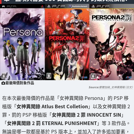
最後降價對象作品
摩爾加納_女神異聞報（日文）
在本次最後降價的作品是「女神異聞錄 Persona」的 PSP 移
植版「
女神異聞錄 Atlus Best Colletion
」以及女神異聞錄 2
罪・罰的 PSP 移植版「
女神異聞錄 2 罪 INNOCENT SIN
」
「
女神異聞錄 2 罰 ETERNAL PUNISHMENT
」等 3 款作品。
無論是哪一款都是基於 PS 版本上，並加入了許多追加要素，