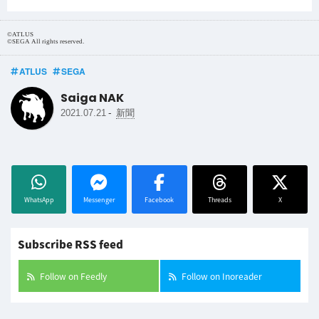
©ATLUS
©SEGA All rights reserved.
ATLUS
SEGA
Saiga NAK
-
2021.07.21
新聞
WhatsApp
Messenger
Facebook
Threads
X
Subscribe RSS feed
Follow on Feedly
Follow on Inoreader