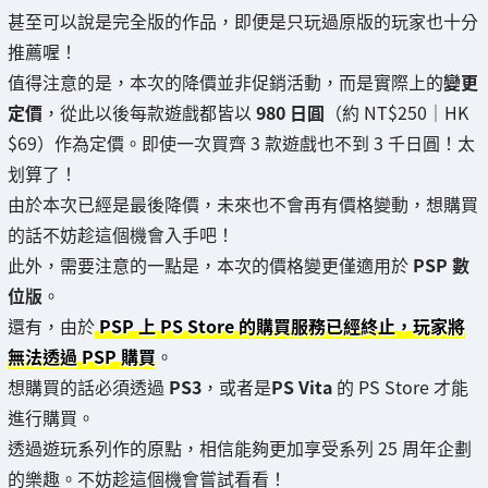
甚至可以說是完全版的作品，即便是只玩過原版的玩家也十分
推薦喔！
值得注意的是，本次的降價並非促銷活動，而是實際上的
變更
定價
，從此以後每款遊戲都皆以
980 日圓
（約 NT$250｜HK
$69）作為定價。即使一次買齊 3 款遊戲也不到 3 千日圓！太
划算了！
由於本次已經是最後降價，未來也不會再有價格變動，想購買
的話不妨趁這個機會入手吧！
此外，需要注意的一點是，本次的價格變更僅適用於
PSP 數
位版
。
還有，由於
PSP 上 PS Store 的購買服務已經終止，玩家將
無法透過 PSP 購買
。
想購買的話必須透過
PS3
，或者是
PS Vita
的 PS Store 才能
進行購買。
透過遊玩系列作的原點，相信能夠更加享受系列 25 周年企劃
的樂趣。不妨趁這個機會嘗試看看！