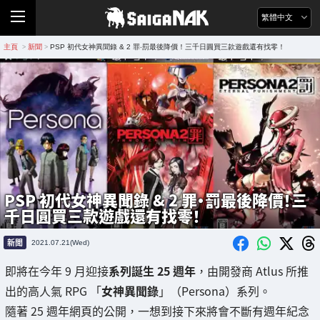
繁體中文
主頁
新聞
PSP 初代女神異聞錄 & 2 罪‧罰最後降價！三千日圓買三款遊戲還有找零！
>
>
PSP 初代女神異聞錄 & 2 罪‧罰最後降價！三
千日圓買三款遊戲還有找零！
新聞
2021.07.21(Wed)
即將在今年 9 月迎接
系列誕生 25 週年
，由開發商 Atlus 所推
出的高人氣 RPG 「
女神異聞錄
」（Persona）系列。
隨著 25 週年網頁的公開，一想到接下來將會不斷有週年紀念