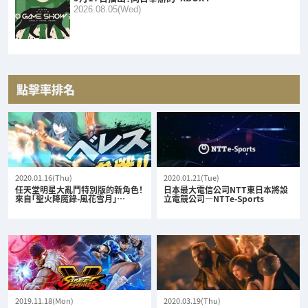
2026.08.05(Wed)
點擊率排名
2020.01.16(Thu)
2020.01.21(Tue)
任天堂明星大亂鬥特別版的新角色！
日本最大電信公司NTT東日本將設
來自「聖火降魔錄-風花雪月」…
立電競公司—NTTe-Sports
2019.11.18(Mon)
2020.03.19(Thu)