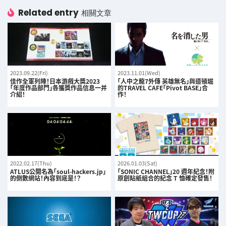
Related entry
相關文章
2023.09.22(Fri)
2023.11.01(Wed)
佳作全軍列陣！日本游戲大獎2023
「人中之龍7外傳 英雄無名」與道頓堀
「年度作品部門」各獲獎作品信息一并
的TRAVEL CAFE「Pivot BASE」合
介紹！
作！
2022.02.17(Thu)
2026.01.03(Sat)
ATLUS公開名為「soul-hackers.jp」
「SONIC CHANNEL」20 週年紀念！附
的倒數網站！內容到底是！？
原創貼紙組合的紀念 T 恤確定發售！