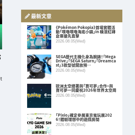
最新文章
《Pokémon Pokopia》首場實體活
動「噗嚕噗嚕海底小鎮」in 橫濱紅磚
倉庫搶先直擊
2026.08.05(Wed)
SEGA歷代主機化身為腕錶！「Mega
Drive」「SEGA Saturn」「Dreamca
st」3款型號開放預…
2026.08.05(Wed)
t
歐洲太空總署與「寶可夢」合作。與
寶可夢一同慶祝2026年世界太空周
2026.08.05(Wed)
「Pixio」確定參展東京電玩展202
6！體驗理想中的遊戲房間
2026.08.05(Wed)