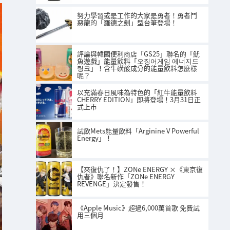
努力學習或是工作的大家是勇者！勇者鬥
惡龍的「羅德之劍」型台筆登場！
評論與韓國便利商店「GS25」聯名的「魷
魚遊戲」能量飲料「오징어게임 에너지드
링크」！含牛磺酸成分的能量飲料怎麼樣
呢？
以充滿春日風味為特色的「紅牛能量飲料
CHERRY EDITION」即將登場！3月31日正
式上市
試飲Mets能量飲料「Arginine V Powerful
Energy」！
【來復仇了！】ZONe ENERGY ×《東京復
仇者》聯名新作「ZONe ENERGY
REVENGE」決定發售！
《Apple Music》超過6,000萬首歌 免費試
用三個月