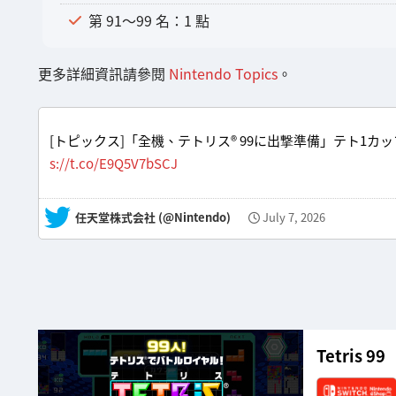
第 91～99 名：1 點
更多詳細資訊請參閱
Nintendo Topics
。
[トピックス]「全機、テトリス® 99に出撃準備」テト1カップ「
s://t.co/E9Q5V7bSCJ
— 任天堂株式会社 (@Nintendo)
July 7, 2026
Tetris 99