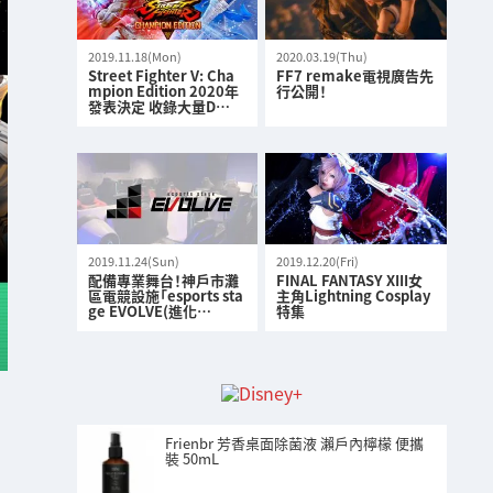
2019.11.18(Mon)
2020.03.19(Thu)
Street Fighter V: Cha
FF7 remake電視廣告先
mpion Edition 2020年
行公開！
發表決定 收錄大量D…
2019.11.24(Sun)
2019.12.20(Fri)
配備專業舞台！神戶市灘
FINAL FANTASY XIII女
區電競設施「esports sta
主角Lightning Cosplay
ge EVOLVE(進化…
特集
Frienbr 芳香桌面除菌液 瀨戶內檸檬 便攜
裝 50mL