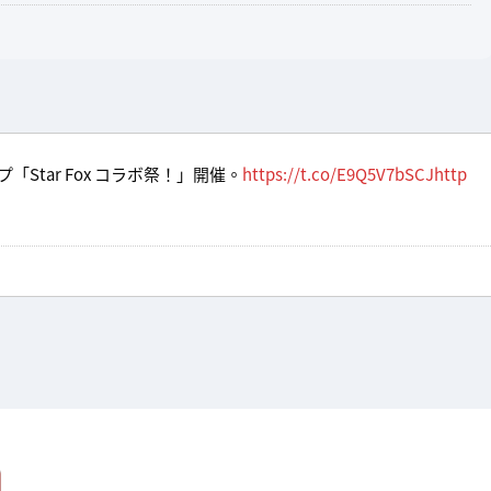
Star Fox コラボ祭！」開催。
https://t.co/E9Q5V7bSCJ
http