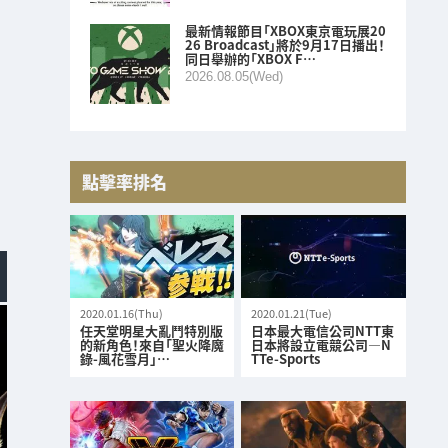
最新情報節目「XBOX東京電玩展20
26 Broadcast」將於9月17日播出！
同日舉辦的「XBOX F…
2026.08.05(Wed)
點擊率排名
2020.01.16(Thu)
2020.01.21(Tue)
任天堂明星大亂鬥特別版
日本最大電信公司NTT東
的新角色！來自「聖火降魔
日本將設立電競公司—N
錄-風花雪月」…
TTe-Sports