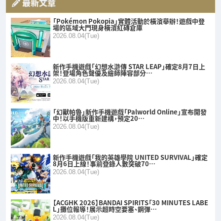
最新文章
「Pokémon Pokopia」實體活動於橫濱舉辦！遊戲中登
場的區域大門現身橫濱紅磚倉庫
2026.08.04(Tue)
新作手機遊戲「幻想水滸傳 STAR LEAP」確定8月7日上
架！登場角色聲優及繪師陣容部分…
2026.08.04(Tue)
「幻獸帕魯」新作手機遊戲「Palworld Online」宣布開發
中！以手機版重新建構，預定20…
2026.08.04(Tue)
新作手機遊戲「我的英雄學院 UNITED SURVIVAL」確定
8月6日上線！事前登錄人數突破70…
2026.08.04(Tue)
【ACGHK 2026】BANDAI SPIRITS「30 MINUTES LABE
L」攤位報導！展示超時空要塞、鋼彈…
2026.08.04(Tue)