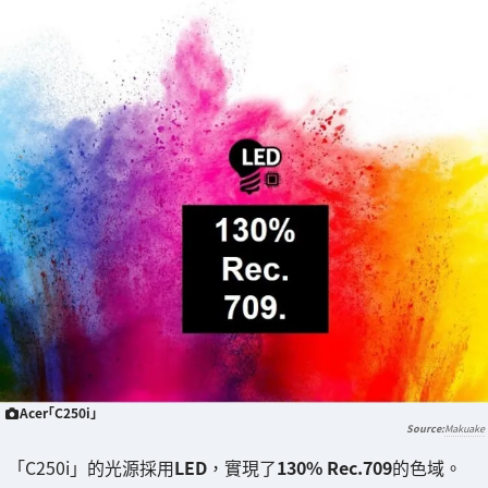
Acer「C250i」
Makuake
「C250i」的光源採用
LED
，實現了
130% Rec.709
的色域。