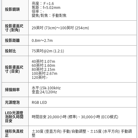
亮度：Ｆ=1.6
焦距：f=5.02mm
投影鏡頭
倍率：-
變焦/對焦：手動對焦
投影畫面尺
29英吋 (73cm)～100英吋 (254cm)
寸 (對角)
投影距離
0.8m～2.7m
投射比
75英吋@2m (1.2:1)
40英吋:1.07m
60英吋:1.60m
投影畫面尺
80英吋:2.15m
寸 (目安)
100英吋:2.67m
120英吋:-
水平:15k-100kHz
掃描頻率
垂直:24/120Hz
光源燈泡
RGB LED
LED光源燈
泡耐久時間
時間目安 20,000小時 (標準)、30,000小時 (ECO模式)
目安
梯形失真校
±30度 (垂直方向) 手動/自動調整、±15度 (水平方向) 手動調
正
整