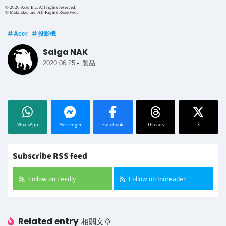
© 2020 Acer Inc. All rights reserved.
© Makuake, Inc. All Rights Reserved.
Acer
投影機
Saiga NAK
-
2020.06.25
製品
WhatsApp
Messenger
Facebook
Threads
X
Subscribe RSS feed
Follow on Feedly
Follow on Inoreader
Related entry
相關文章