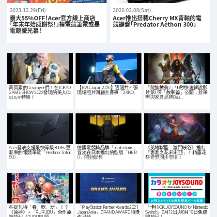
2023.12.29(Fri)
2020.02.08(Sat)
最大55%OFF！Acer官方線上商店
Acer推出搭載Cherry MX青軸的電
「年末年始感謝祭！」裡電競筆電或是
競鍵盤「Predator Aethon 300」
電競螢光幕！
高質素的Cosplayer們！在TOKYO
【EVO Japan 2026】透過共71張
「龍族教義2」90秒快速解說影
GAME SHOW 2022發現的美人Co
現場照片回顧主賽事「2XKO」
片第1彈「故事篇」公開，並舉
splayer特輯！
辦與家具品牌Bau…
Acer發表支援最快等級300Hz更
德國電競椅品牌「noblechairs」
《英雄聯盟：激鬥峽谷》推出
新率的電競筆電「Predator Triton
首次在日本推出的型號「HER
「害羞之花 莉莉亞」！精靈花
500」
O」開始販售
祭造型同步登場！
在提瓦特「看、吃、玩」！？
「PlayStation Partner Awards 2021
「卡拉OK JOYSOUND for Nintendo
《原神》 × 「RURUBU」合作旅
Japan Asia」GRAND AWARD 得獎
Switch」8月12日與8月19日免費
遊特刊《RURUBU原…
作品發…
開放日！