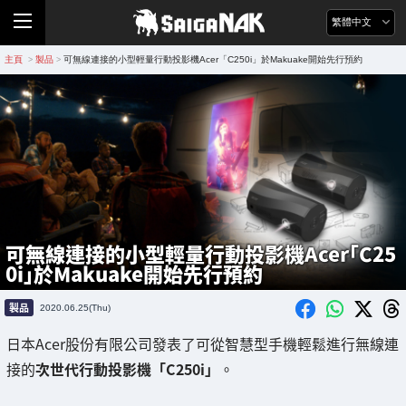
繁體中文
主頁
製品
可無線連接的小型輕量行動投影機Acer「C250i」於Makuake開始先行預約
>
>
可無線連接的小型輕量行動投影機Acer「C25
0i」於Makuake開始先行預約
製品
2020.06.25(Thu)
日本Acer股份有限公司發表了可從智慧型手機輕鬆進行無線連
接的
次世代行動投影機「C250i」
。