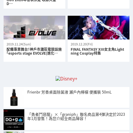
D…
2019.11.24(Sun)
2019.12.20(Fri)
配備專業舞台！神戶市灘區電競設施
FINAL FANTASY XIII女主角Light
「esports stage EVOLVE(進化…
ning Cosplay特集
Frienbr 芳香桌面除菌液 瀨戶內檸檬 便攜裝 50mL
「勇者鬥惡龍」×「graniph」聯名商品第4彈決定於2023
年1月發售！為您介紹全商品陣容！