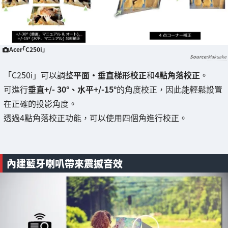
Acer「C250i」
Makuake
「C250i」可以調整
平面・垂直梯形校正
和
4點角落校正
。
可進行
垂直+/- 30°、水平+/-15°
的角度校正，因此能輕鬆設置
在正確的投影角度。
透過4點角落校正功能，可以使用四個角進行校正。
內建藍牙喇叭帶來震撼音效