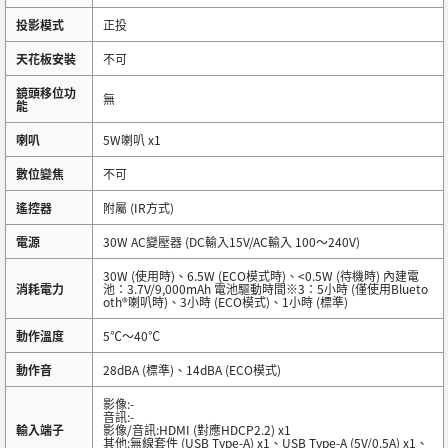
投影模式
正投
天花板安裝
不可
鏡頭移位功
無
能
喇叭
5W喇叭 x1
數位變焦
不可
遙控器
附屬 (IR方式)
電源
30W AC變壓器 (DC輸入15V/AC輸入 100～240V)
30W (使用時)、6.5W (ECO模式時)、<0.5W (待機時) 內建電
消耗電力
池：3.7V/9,000mAh 電池驅動時間※3：5小時 (僅使用Blueto
oth®喇叭時)、3小時 (ECO模式)、1小時 (標準)
動作溫度
5℃～40℃
動作音
28dBA (標準)、14dBA (ECO模式)
影像:-
音訊:-
輸入端子
影像/音訊:HDMI (對應HDCP2.2) x1
其他:無線套件 (USB Type-A) x1、USB Type-A (5V/0.5A) x1、