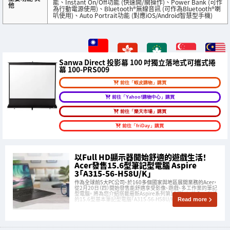
能、Instant On/Off功能 (快速開/關操作)、Power Bank (可作
他
為行動電源使用)、Bluetooth®無線音訊 (可作為Bluetooth®喇
叭使用)、Auto Portrait功能 (對應iOS/Android智慧型手機)
Sanwa Direct 投影幕 100 吋獨立落地式可攜式捲
幕 100-PRS009
前往「蝦皮購物」購買
前往「Yahoo!購物中心」購買
前往「樂天市場」購買
前往「friDay」購買
以Full HD顯示器開始舒適的遊戲生活！
Acer發售15.6型筆記型電腦 Aspire
3「A315-56-H58U/K」
作為全球前5大PC公司、於160多個國家與地區展開業務的Acer，
從2月20日（四）開始發售能舒適享受影像、遊戲、多工作業的筆記
型電腦。 將為您介紹搭載最新Aspire系列第10代Intel® Core™ i5
的15.6型基本筆記型電腦「A315-56-H58U/K」的魅力。
Read more