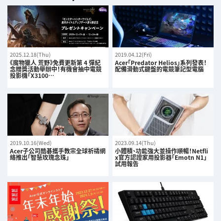
2025.12.18(Thu)
2019.04.12(Fri)
《魔物獵人 荒野》免費更新第 4 彈紀
Acer「Predator Helios」系列發表！
念贈獎活動舉辦中！有機會抽中電競
配備滑動式鍵盤的電競筆記型電腦
投影機「X3100…
2019.10.16(Wed)
2023.09.14(Thu)
Acer子公司酷碁攜手教宗全球祈禱網
小體積、功能強大並操作順暢！Netfli
絡推出「智慧玫瑰念珠」
x官方認證家用投影器「Emotn N1」
試用報告