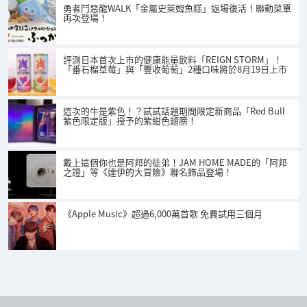
勇者鬥惡龍WALK「金屬史萊姆魚糕」返場復活！聯動菜單
再次登場！
評測日本首次上市的健康能量飲料「REIGN STORM」！
「番石榴草莓」與「豐收葡萄」2種口味將於8月19日上市
這次的牛是紫色！？試試話題期間限定新商品「Red Bull
紫色限定版」授予的紫紺色翅膀！
戴上這個你也是阿邦的徒弟！JAM HOME MADE的「阿邦
之證」等《達伊的大冒險》聯名飾品登場！
《Apple Music》超過6,000萬首歌 免費試用三個月