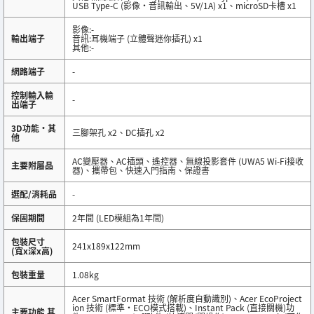
USB Type-C (影像・音訊輸出、5V/1A) x1、microSD卡槽 x1
影像:-
輸出端子
音訊:耳機端子 (立體聲迷你插孔) x1
其他:-
網路端子
-
控制輸入輸
-
出端子
3D功能・其
三腳架孔 x2、DC插孔 x2
他
AC變壓器、AC插頭、遙控器、無線投影套件 (UWA5 Wi-Fi接收
主要附屬品
器)、攜帶包、快速入門指南、保證書
選配/消耗品
-
保固期間
2年間 (LED模組為1年間)
包裝尺寸
241x189x122mm
(寬x深x高)
包裝重量
1.08kg
Acer SmartFormat 技術 (解析度自動識別)、Acer EcoProject
ion 技術 (標準・ECO模式搭載)、Instant Pack (直接關機)功
主要功能 其