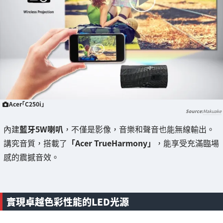
Acer「C250i」
Makuake
內建
藍牙5W喇叭
，不僅是影像，音樂和聲音也能無線輸出。
講究音質，搭載了
「Acer TrueHarmony」
，能享受充滿臨場
感的震撼音效。
實現卓越色彩性能的LED光源