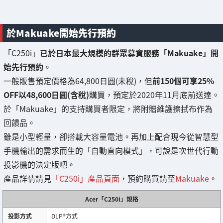
於Makuake開始先行預約
「C250i」
已於日本最大規模的群眾募資服務「Makuake」開
始先行預約
。
一般販售預定價格為64,800日圓(未稅)，但
前150個可享25%
OFF以48,600日圓(含稅)
購買，預定於2020年11月底前送達。
於「Makuake」的支持購買者限定，將附贈維護擦拭布作為
回饋品。
雖是小型輕量，卻搭載大容量電池。再加上配合現今從智慧型
手機輸出的需求而生的「自動直向模式」，可說是次世代行動
投影機的決定版吧。
產品詳情請見
「C250i」產品頁面
，預約購買請至
Makuake
。
Acer「C250i」規格
投影方式
DLP®方式