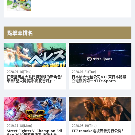
點擊率排名
2020.01.16(Thu)
2020.01.21(Tue)
任天堂明星大亂鬥特別版的新角色！
日本最大電信公司NTT東日本將設
來自「聖火降魔錄-風花雪月」…
立電競公司—NTTe-Sports
2019.11.18(Mon)
2020.03.19(Thu)
Street Fighter V: Champion Edi
FF7 remake電視廣告先行公開！
tion 2020年發表決定 收錄大量