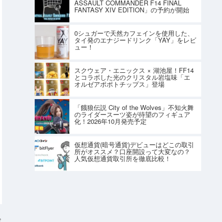
ASSAULT COMMANDER F14 FINAL
FANTASY XIV EDITION」の予約が開始
0シュガーで天然カフェインを使用した、
タイ発のエナジードリンク「YAY」をレビ
ュー！
スクウェア・エニックス × 湖池屋！FF14
とコラボした光のクリスタル岩塩味「エ
オルゼアポポトチップス」登場
「餓狼伝説 City of the Wolves」不知火舞
のライダースーツ姿が待望のフィギュア
化！2026年10月発売予定
仮想通貨(暗号通貨)デビューはどこの取引
所がオススメ？口座開設って大変なの？
人気仮想通貨取引所を徹底比較！
e