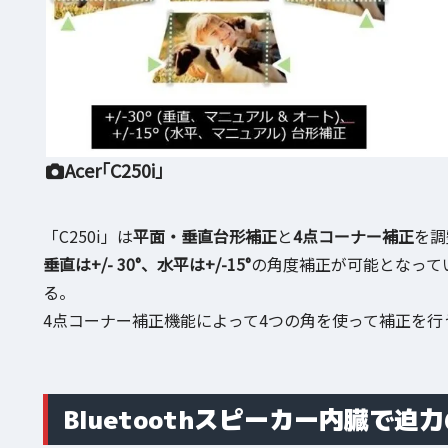
Acer「C250i」
「C250i」は
平面・垂直台形補正
と
4点コーナー補正
を調
垂直は+/- 30°、水平は+/-15°
の角度補正が可能となって
る。
4点コーナー補正機能によって4つの角を使って補正を行
Bluetoothスピーカー内臓で迫