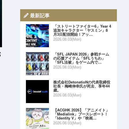
最新記事
「ストリートファイター6」Year 4
追加キャラクター「ヤスミン」8
月3日配信開始！アッ…
2026.08.03(Mon)
「SFL JAPAN 2026」参戦チーム
の応援アイテム「SFLうちわ」
「SFL法被」をゲーム内で…
2026.08.03(Mon)
株式会社DetonatioNの代表取締役
社長・梅崎伸幸氏が死去、享年44
歳。
2026.08.03(Mon)
【ACGHK 2026】「アニメイト」
「Medialink」ブースレポート！
「Identity V」や「映画…
2026.08.03(Mon)