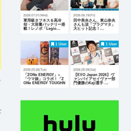
2026.07.01(Wed)
2026.06.19(Fri)
軍用級タフネス＆高冷
田中美央さん、東山奈央
却・大容量バッテリー搭
さんも涙「プラグマタ」
載！レノボ「Legio…
大ヒット記念！…
1 User
1 User
2026.05.26(Tue)
2026.05.09(Sat)
「ZONe ENERGY」×
【EVO Japan 2026】ヴ
「ウマ娘」コラボ！「Z
ァンパイアセイヴァー部
e
ONe ENERGY TOUGHN
門優勝のKaji選手 …
ESS G…
て