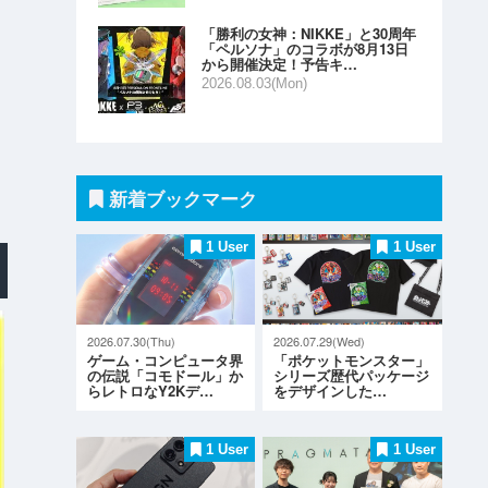
「勝利の女神：NIKKE」と30周年
「ペルソナ」のコラボが8月13日
から開催決定！予告キ…
2026.08.03(Mon)
新着ブックマーク
1 User
1 User
2026.07.30(Thu)
2026.07.29(Wed)
ゲーム・コンピュータ界
「ポケットモンスター」
の伝説「コモドール」か
シリーズ歴代パッケージ
らレトロなY2Kデ…
をデザインした…
1 User
1 User