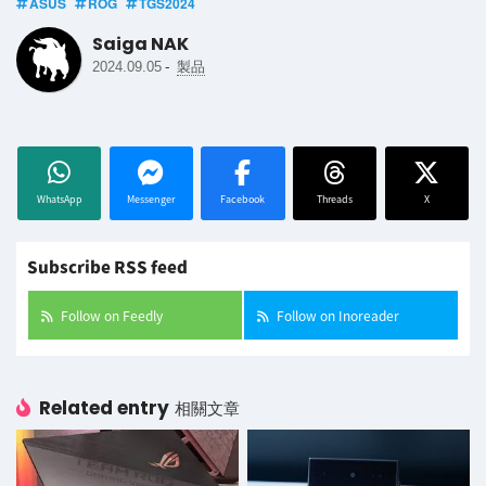
ASUS
ROG
TGS2024
Saiga NAK
-
2024.09.05
製品
WhatsApp
Messenger
Facebook
Threads
X
Subscribe RSS feed
Follow on Feedly
Follow on Inoreader
Related entry
相關文章