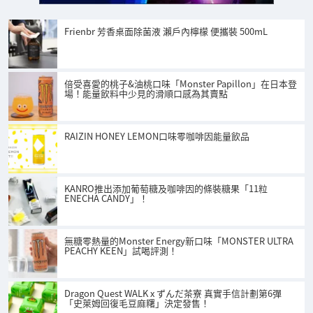
Frienbr 芳香桌面除菌液 瀨戶內檸檬 便攜裝 500mL
倍受喜愛的桃子&油桃口味「Monster Papillon」在日本登
場！能量飲料中少見的滑順口感為其賣點
RAIZIN HONEY LEMON口味零咖啡因能量飲品
KANRO推出添加葡萄糖及咖啡因的條裝糖果「11粒
ENECHA CANDY」！
無糖零熱量的Monster Energy新口味「MONSTER ULTRA
PEACHY KEEN」試喝評測！
Dragon Quest WALK x ずんだ茶寮 真實手信計劃第6彈
「史萊姆回復毛豆麻糬」決定發售！