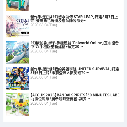
新作手機遊戲「幻想水滸傳 STAR LEAP」確定8月7日上
架！登場角色聲優及繪師陣容部分…
2026.08.04(Tue)
「幻獸帕魯」新作手機遊戲「Palworld Online」宣布開發
中！以手機版重新建構，預定20…
2026.08.04(Tue)
新作手機遊戲「我的英雄學院 UNITED SURVIVAL」確定
8月6日上線！事前登錄人數突破70…
2026.08.04(Tue)
【ACGHK 2026】BANDAI SPIRITS「30 MINUTES LABE
L」攤位報導！展示超時空要塞、鋼彈…
2026.08.04(Tue)