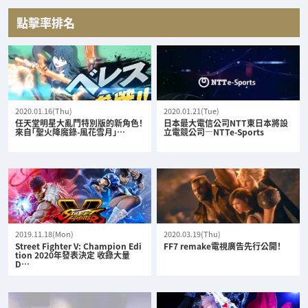
點擊率排名
2020.01.16(Thu)
2020.01.21(Tue)
任天堂明星大亂鬥特別版的新角色！
日本最大電信公司NTT東日本將設
來自「聖火降魔錄-風花雪月」…
立電競公司—NTTe-Sports
2019.11.18(Mon)
2020.03.19(Thu)
Street Fighter V: Champion Edi
FF7 remake電視廣告先行公開！
tion 2020年發表決定 收錄大量
D…