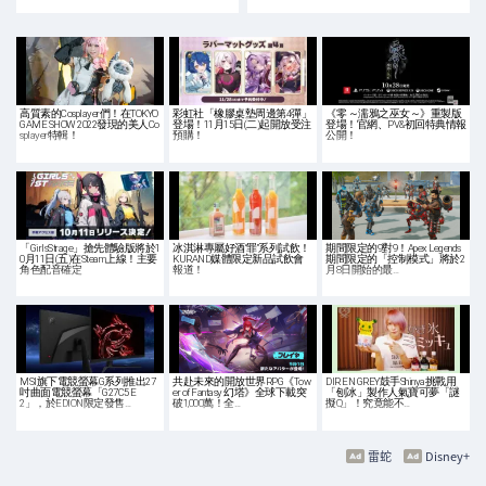
高質素的Cosplayer們！在TOKYO
彩虹社「橡膠桌墊周邊第4彈」
《零 ～濡鴉之巫女～》重製版
GAME SHOW 2022發現的美人Co
登場！11月15日(二)起開放受注
登場！官網、PV&初回特典情報
splayer特輯！
預購！
公開！
「GirlsStrage」搶先體驗版將於1
冰淇淋專屬好酒“罪”系列試飲！
期間限定的9對9！Apex Legends
0月11日(五)在Steam上線！主要
KURAND媒體限定新品試飲會
期間限定的「控制模式」將於2
角色配音確定
報道！
月8日開始的最…
MSI旗下電競螢幕G系列推出27
共赴未來的開放世界RPG《Tow
DIR EN GREY鼓手Shinya挑戰用
吋曲面電競螢幕「G27C5 E
er of Fantasy 幻塔》全球下載突
「刨冰」製作人氣寶可夢「謎
2」，於EDION限定發售…
破1,000萬！全…
擬Q」！究竟能不…
雷蛇
Disney+