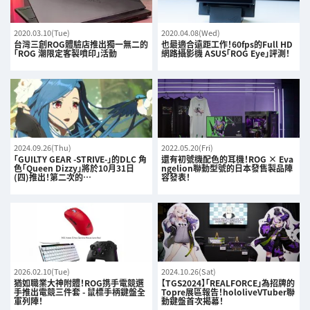
2020.03.10(Tue)
2020.04.08(Wed)
台灣三創ROG體驗店推出獨一無二的
也最適合遠距工作！60fps的Full HD
「ROG 潮限定客製噴印」活動
網路攝影機 ASUS「ROG Eye」評測！
2024.09.26(Thu)
2022.05.20(Fri)
「GUILTY GEAR -STRIVE-」的DLC 角
還有初號機配色的耳機！ROG × Eva
色「Queen Dizzy」將於10月31日
ngelion聯動型號的日本發售製品陣
(四)推出！第二次的…
容發表！
2026.02.10(Tue)
2024.10.26(Sat)
猶如職業大神附體！ROG携手電競選
【TGS2024】「REALFORCE」為招牌的
手推出電競三件套 - 鼠標手柄鍵盤全
Topre展區報告！hololiveVTuber聯
軍列陣！
動鍵盤首次揭幕！