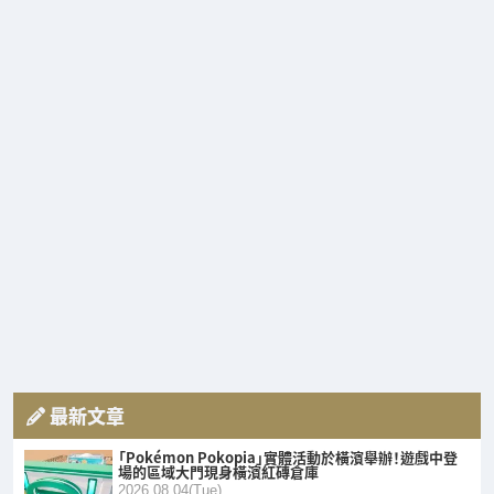
最新文章
「Pokémon Pokopia」實體活動於橫濱舉辦！遊戲中登
場的區域大門現身橫濱紅磚倉庫
2026.08.04(Tue)