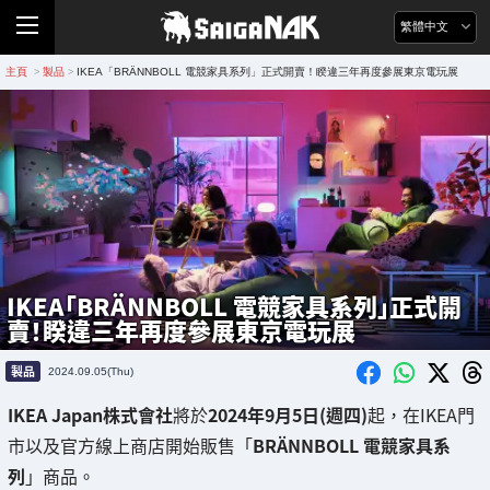
繁體中文
主頁
製品
IKEA「BRÄNNBOLL 電競家具系列」正式開賣！睽違三年再度參展東京電玩展
>
>
IKEA「BRÄNNBOLL 電競家具系列」正式開
賣！睽違三年再度參展東京電玩展
製品
2024.09.05(Thu)
IKEA Japan株式會社
將於
2024年9月5日(週四)
起，在IKEA門
市以及官方線上商店開始販售「
BRÄNNBOLL 電競家具系
列
」商品。