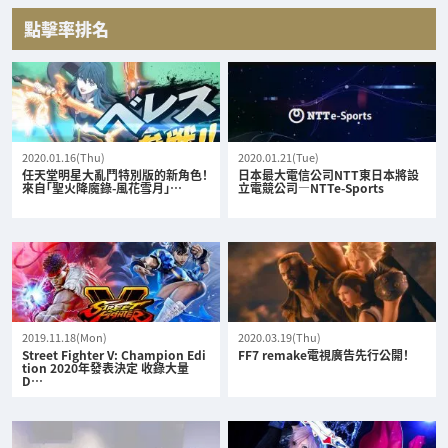
點擊率排名
2020.01.16(Thu)
2020.01.21(Tue)
任天堂明星大亂鬥特別版的新角色！
日本最大電信公司NTT東日本將設
來自「聖火降魔錄-風花雪月」…
立電競公司—NTTe-Sports
2019.11.18(Mon)
2020.03.19(Thu)
Street Fighter V: Champion Edi
FF7 remake電視廣告先行公開！
tion 2020年發表決定 收錄大量
D…