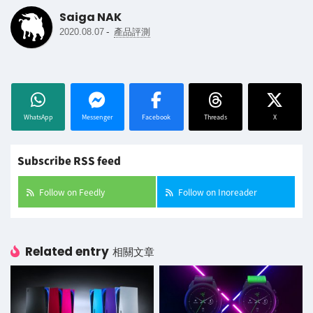
Saiga NAK
-
2020.08.07
產品評測
WhatsApp
Messenger
Facebook
Threads
X
Subscribe RSS feed
Follow on Feedly
Follow on Inoreader
Related entry
相關文章