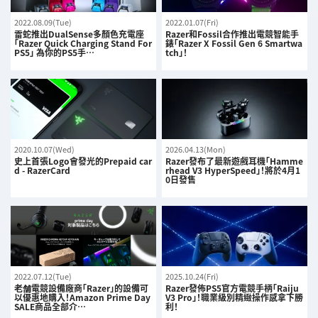
2022.08.09(Tue)
2022.01.07(Fri)
雷蛇推出DualSense多顏色充電座
Razer和Fossil合作推出電競智能手
「Razer Quick Charging Stand For
錶「Razer X Fossil Gen 6 Smartwa
PS5」 為你的PS5手…
tch」！
2020.10.07(Wed)
2026.04.13(Mon)
史上首張Logo會發光的Prepaid car
Razer發布了最新遊戲耳機「Hamme
d - RazerCard
rhead V3 HyperSpeed」！將於4月1
0日發售
2022.07.12(Tue)
2025.10.24(Fri)
老舗電競設備廠商「Razer」的設備可
Razer發佈PS5官方電競手柄「Raiju
以優惠地購入！Amazon Prime Day
V3 Pro」！職業級別精緻操作感拿下勝
SALE商品全部介…
利！