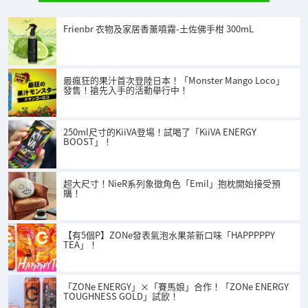
Frienbr 衣物及家居香薰噴霧-土佐佛手柑 300mL
最瘋狂的果汁首次登陸日本！「Monster Mango Loco」
發售！搶先入手的活動舉行中！
250ml尺寸的KiiVA登場！試喝了「KiiVA ENERGY
BOOST」！
超大尺寸！NieR系列象徵角色「Emil」抱枕開始接受預
購！
【有5個P】ZONe發表氣泡水果茶新口味「HAPPPPPY
TEA」！
「ZONe ENERGY」×「賽馬娘」合作！「ZONe ENERGY
TOUGHNESS GOLD」試飲！