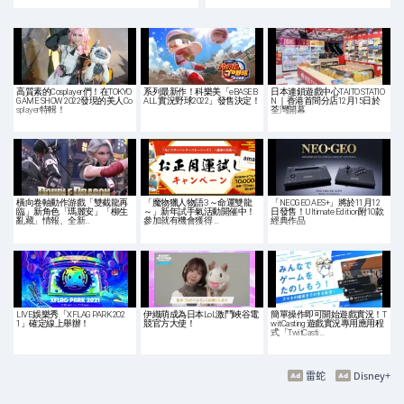
高質素的Cosplayer們！在TOKYO
系列最新作！科樂美「eBASEB
日本連鎖遊戲中心TAITO STATIO
GAME SHOW 2022發現的美人Co
ALL 實況野球2022」發售決定！
N ｜香港首間分店12月15日於
splayer特輯！
荃灣開幕
橫向卷軸動作游戲「雙截龍再
「魔物獵人物語3 ～命運雙龍
「NEOGEO AES+」將於11月12
臨」新角色「瑪麗安」「柳生
～」新年試手氣活動開催中！
日發售！Ultimate Edition附10款
亂藏」情報、全新…
參加就有機會獲得 …
經典作品
LIVE娛樂秀「XFLAG PARK 202
伊織萌成為日本LoL激鬥峽谷電
簡單操作即可開始遊戲實況！T
1」確定線上舉辦！
競官方大使！
witCasting 遊戲實況專用應用程
式「TwitCasti…
雷蛇
Disney+