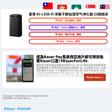
夏普 KI-LS50-H 淨离子群加湿空气净化器 23榻榻米
前往「蝦皮購物」購買
前往「Yahoo!購物中心」購買
前往「樂天市場」購買
前往「friDay」購買
成為Razer Pay馬來西亞用戶即可得到免
費Razer口罩！#RazerForLife
總部位於新加坡及美國加州的Razer。Razer目前在新加坡與馬來
西亞推廣電子貨幣與其他金融科技業務。為了支持被COVID-19疫
情影響的大環境，不只開始製作外科用口罩。限定地區販售。更是
在某些區域免費發送口罩。除此之外，旗下Razer Fintech宣布在
馬來西亞推出「RazerForLife」計畫，幫助當地企業。
Read more
Copyright © 2020 Razer Inc. All rights reserved.
©SHARP COCORO LIFE Inc.
Razer
SHARP