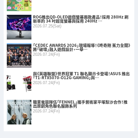
ROG推出QD-OLED遊戲螢幕兩款產品！採用 280Hz 刷
新率的 34 吋超寬螢幕與採用 240Hz …
2026.07.25(Sat)
「CEDEC AWARDS 2026」現場報導！《咚奇剛 蕉力全開》
將「破壞」融入遊戲設計，一舉…
2026.07.24(Fri)
與《英雄聯盟》世界冠軍 T1 聯名顯示卡登場！ASUS 推出
「T1-RTX5070-O12G-GAMING」與…
2026.07.24(Fri)
職業電競隊伍「FENNEL」攜手藝術家平塚梨沙合作！推
出原創角色聯名服飾系列
2026.07.24(Fri)