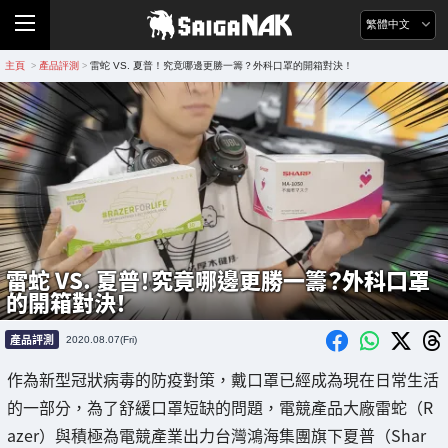
繁體中文
主頁
產品評測
雷蛇 VS. 夏普！究竟哪邊更勝一籌？外科口罩的開箱對決！
>
>
雷蛇 VS. 夏普！究竟哪邊更勝一籌？外科口罩
的開箱對決！
產品評測
2020.08.07(Fri)
作為新型冠狀病毒的防疫對策，戴口罩已經成為現在日常生活
的一部分，為了舒緩口罩短缺的問題，電競產品大廠雷蛇（R
azer）與積極為電競產業出力台灣鴻海集團旗下夏普（Shar