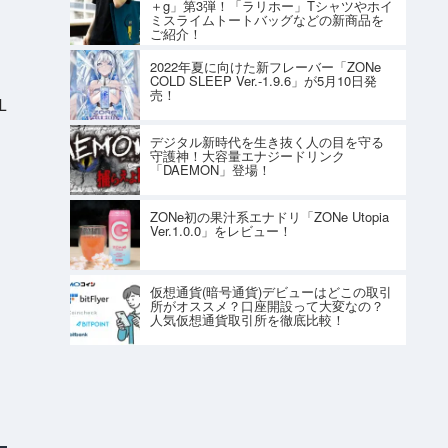
＋g」第3弾！「ラリホー」Tシャツやホイ
ミスライムトートバッグなどの新商品を
ご紹介！
2022年夏に向けた新フレーバー「ZONe
COLD SLEEP Ver.-1.9.6」が5月10日発
売！
L
・
デジタル新時代を生き抜く人の目を守る
守護神！大容量エナジードリンク
「DAEMON」登場！
ZONe初の果汁系エナドリ「ZONe Utopia
Ver.1.0.0」をレビュー！
仮想通貨(暗号通貨)デビューはどこの取引
所がオススメ？口座開設って大変なの？
人気仮想通貨取引所を徹底比較！