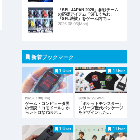
「SFL JAPAN 2026」参戦チーム
の応援アイテム「SFLうちわ」
「SFL法被」をゲーム内で…
2026.08.03(Mon)
新着ブックマーク
1 User
1 User
2026.07.30(Thu)
2026.07.29(Wed)
ゲーム・コンピュータ界
「ポケットモンスター」
の伝説「コモドール」か
シリーズ歴代パッケージ
らレトロなY2Kデ…
をデザインした…
1 User
1 User