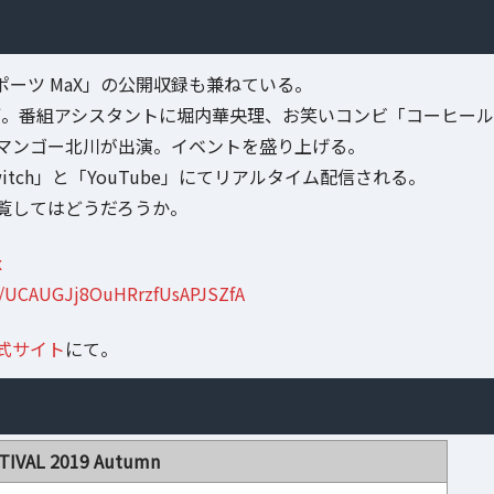
組「eスポーツ MaX」の公開収録も兼ねている。
河。番組アシスタントに堀内華央理、お笑いコンビ「コーヒール
マンゴー北川が出演。イベントを盛り上げる。
ch」と「YouTube」にてリアルタイム配信される。
覧してはどうだろうか。
x
l/UCAUGJj8OuHRrzfUsAPJSZfA
」公式サイト
にて。
TIVAL 2019 Autumn