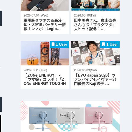
2026.07.01(Wed)
2026.06.19(Fri)
軍用級タフネス＆高冷
田中美央さん、東山奈央
却・大容量バッテリー搭
さんも涙「プラグマタ」
載！レノボ「Legio…
大ヒット記念！…
1 User
1 User
r
2026.05.26(Tue)
2026.05.09(Sat)
「ZONe ENERGY」×
【EVO Japan 2026】ヴ
「ウマ娘」コラボ！「Z
ァンパイアセイヴァー部
ONe ENERGY TOUGHN
門優勝のKaji選手 …
ESS G…