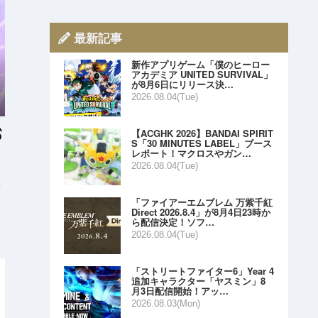
最新記事
新作アプリゲーム「僕のヒーロー
アカデミア UNITED SURVIVAL」
が8月6日にリリース決…
2026.08.04(Tue)
【ACGHK 2026】BANDAI SPIRIT
S「30 MINUTES LABEL」ブース
レポート！マクロスやガン…
2026.08.04(Tue)
e
「ファイアーエムブレム 万紫千紅
Direct 2026.8.4」が8月4日23時か
ら配信決定！ソフ…
2026.08.04(Tue)
「ストリートファイター6」Year 4
追加キャラクター「ヤスミン」8
月3日配信開始！アッ…
2026.08.03(Mon)