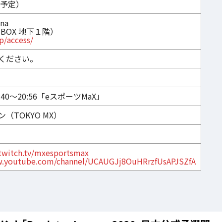
0（予定）
na
-BOX 地下１階）
p/access/
ください。
:40～20:56「eスポーツMaX」
TOKYO MX）
twitch.tv/mxesportsmax
w.youtube.com/channel/UCAUGJj8OuHRrzfUsAPJSZfA