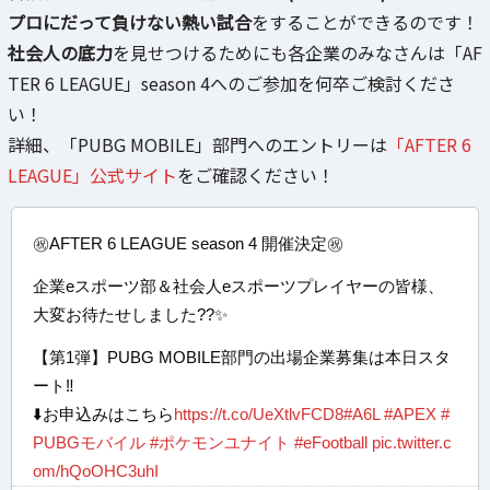
プロにだって負けない熱い試合
をすることができるのです！
社会人の底力
を見せつけるためにも各企業のみなさんは「AF
TER 6 LEAGUE」season 4へのご参加を何卒ご検討くださ
い！
詳細、「PUBG MOBILE」部門へのエントリーは
「AFTER 6
LEAGUE」公式サイト
をご確認ください！
㊗️AFTER 6 LEAGUE season 4 開催決定㊗️
企業eスポーツ部＆社会人eスポーツプレイヤーの皆様、
大変お待たせしました??✨
【第1弾】PUBG MOBILE部門の出場企業募集は本日スタ
ート‼️
⬇️お申込みはこちら
https://t.co/UeXtlvFCD8
#A6L
#APEX
#
PUBGモバイル
#ポケモンユナイト
#eFootball
pic.twitter.c
om/hQoOHC3uhI