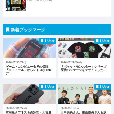
新着ブックマーク
1 User
1 User
2026.07.30(Thu)
2026.07.29(Wed)
ゲーム・コンピュータ界の伝説
「ポケットモンスター」シリーズ
「コモドール」からレトロなY2K
歴代パッケージをデザインした…
デ…
1 User
1 User
2026.07.01(Wed)
2026.06.19(Fri)
軍用級タフネス＆高冷却・大容量
田中美央さん、東山奈央さんも涙