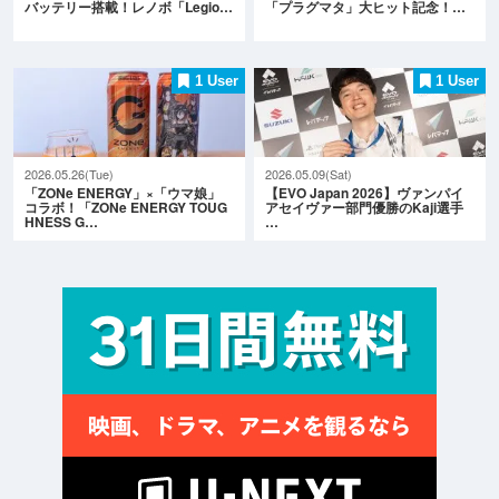
バッテリー搭載！レノボ「Legio…
「プラグマタ」大ヒット記念！…
1 User
1 User
2026.05.26(Tue)
2026.05.09(Sat)
「ZONe ENERGY」×「ウマ娘」
【EVO Japan 2026】ヴァンパイ
コラボ！「ZONe ENERGY TOUG
アセイヴァー部門優勝のKaji選手
HNESS G…
…