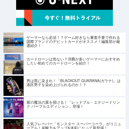
ゲーマーなら必須！？ゲーム好きなら審査不要で作れる
国際ブランドのデビットカードがオススメ！編集部が厳
選紹介！
カードローンは危ない？消費が多いゲーマーにおすすめ
したい初めてのカードローンを紹介！
男は黒に染まれ！「BLACKOUT GUARANA(ガラナ)」は
港区男子を染め上げられるのか！？
紫の魔法の翼を授ける！「レッドブル・エナジードリン
ク パープルエディション」登場！
人気フレーバー「モンスター スーパーコーラ」がリニュ
ーアル！炭酸力をアップ&迷彩になって新登場！