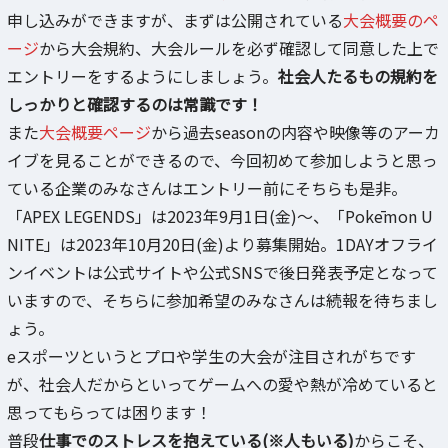
申し込みができますが、まずは公開されている
大会概要のペ
ージ
から大会規約、大会ルールを必ず確認して同意した上で
エントリーをするようにしましょう。
社会人たるもの規約を
しっかりと確認するのは常識です！
また
大会概要ページ
から過去seasonの内容や映像等のアーカ
イブを見ることができるので、今回初めて参加しようと思っ
ている企業のみなさんはエントリー前にそちらも是非。
「APEX LEGENDS」は2023年9月1日(金)～、「Pokēmon U
NITE」は2023年10月20日(金)より募集開始。1DAYオフライ
ンイベントは公式サイトや公式SNSで後日発表予定となって
いますので、そちらに参加希望のみなさんは続報を待ちまし
ょう。
eスポーツというとプロや学生の大会が注目されがちです
が、社会人だからといってゲームへの愛や熱が冷めていると
思ってもらっては困ります！
普段
仕事でのストレスを抱えている(※人もいる)
からこそ、