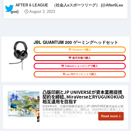
— AFTER 6 LEAGUE （社会人eスポーツリーグ） (@After6Lea
gue)
August 3, 2023
JBL QUANTUM 200 ゲーミングヘッドセット
Amazonで購入
楽天市場で購入
Yahoo!ショッピングで購入
au PAYマーケットで購入
凸版印刷とJP UNIVERSEが資本業務提携
契約を締結、MiraVerseとRYUGUKOKUの
相互運用を目指す
2023年4月、凸版印刷株式会社とJP UNIVERSE株式会社が資
本業務提携契約を締結した。両社は、2023年2月に発表したメ
タバース基盤「RYUGUKOKU」を含む産業メタバースの普及
促進のために協力していく。
Read more