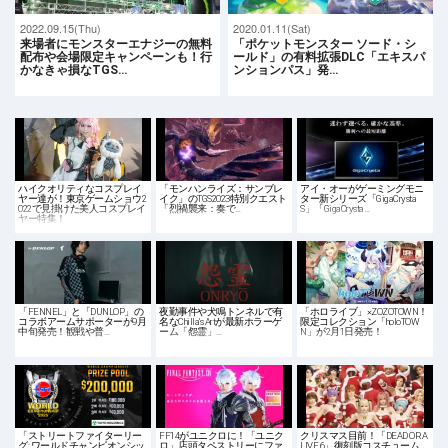
2022.09.15(Thu)
2020.01.11(Sat)
来場者にモンスターエナジーの無料
「ポケットモンスター ソード・シ
配布や会場限定キャンペーンも！行
ールド」の有料拡張DLC「エキスパ
かなきゃ損なTGS…
ンションパス」発…
ハイクオリティなコスプレイ
「モンハンライズ：サンブレ
アイ・オーがゲーミングモニ
ヤー達が！東京ゲームショウ2
イク」のTGS2023特別クエスト
ター新シリーズ「GigaCrysta
022で見掛けた美人コスプレイ
「烈禍襲来：奏で…
S」「GigaCrysta…
ヤー特集！
「FENNEL」と「DUNLOP」の
夜勤事件や犬鳴トンネルで有
「ホロライブ」×ZOZOTOWN！
コラボアームサポーターが9月
名なChilla's Artが最新ホラーゲ
限定コレクション「holoTOW
中旬発売！観戦や普…
ーム「怨霊」…
N」が2月1日発売！
「ストリートファイターリー
FF14がユニクロに！「ユニク
クリスマス目前！「DEAD OR A
グ: ワールドチャンピオンシッ
ロ」店頭タペストリーにファ
LIVE 6」復刻版コスチューム