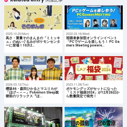
2025.10.20(Mon)
2022.03.16(Wed)
高さ・重量そのまんまの「ミミッキ
視聴者参加型オンラインイベント
ュ」のぬいぐるみがポケモンセンタ
「PCでゲームを楽しもう！ PC Ga
ーに登場！10月2…
mers Meeting powere…
2026.03.12(Thu)
2023.11.28(Tue)
櫻坂46・森田ひかるとマユリカが
ポケモングッズがセットになった
「ほげ～～～」Pokémon Sleep就
「ミスド福袋2024」が12月26日か
寝前のリラックス『ほ…
ら数量限定で発売！