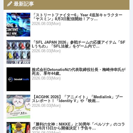
最新記事
「ストリートファイター6」Year 4追加キャラクター
「ヤスミン」8月3日配信開始！アッ…
2026.08.03(Mon)
「SFL JAPAN 2026」参戦チームの応援アイテム「SF
Lうちわ」「SFL法被」をゲーム内で…
2026.08.03(Mon)
株式会社DetonatioNの代表取締役社長・梅崎伸幸氏が
死去、享年44歳。
2026.08.03(Mon)
【ACGHK 2026】「アニメイト」「Medialink」ブー
スレポート！「Identity V」や「映画…
2026.08.03(Mon)
「勝利の女神：NIKKE」と30周年「ペルソナ」のコラ
ボが8月13日から開催決定！予告キ…
2026.08.03(Mon)