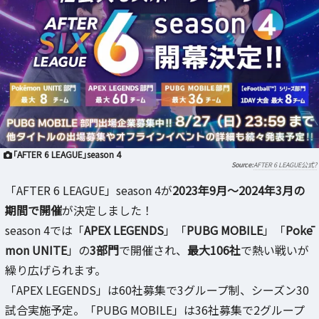
「AFTER 6 LEAGUE」season 4
AFTER 6 LEAGUE公式?
「AFTER 6 LEAGUE」season 4が
2023年9月～2024年3月の
期間で開催
が決定しました！
season 4では「
APEX LEGENDS
」「
PUBG MOBILE
」「
Pokē
mon UNITE
」の
3部門
で開催され、
最大106社
で熱い戦いが
繰り広げられます。
「APEX LEGENDS」は60社募集で3グループ制、シーズン30
試合実施予定。「PUBG MOBILE」は36社募集で2グループ