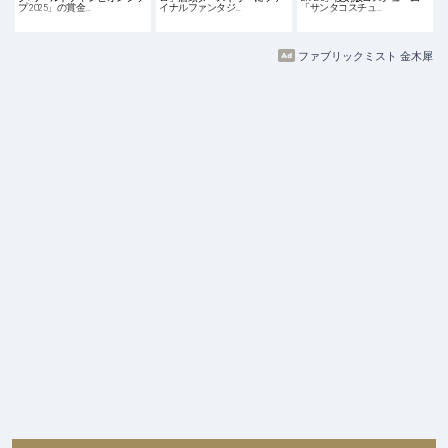
プ 2025」の賞金…
イナルファンタジ…
「サンタコスチュ…
ファブリックミスト 金木犀