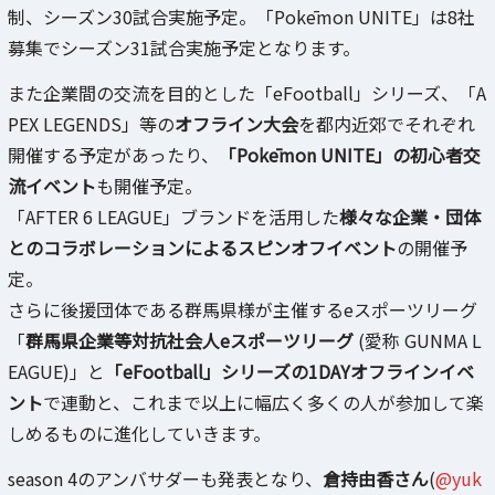
制、シーズン30試合実施予定。「Pokēmon UNITE」は8社
募集でシーズン31試合実施予定となります。
また企業間の交流を目的とした「eFootball」シリーズ、「A
PEX LEGENDS」等の
オフライン大会
を都内近郊でそれぞれ
開催する予定があったり、
「Pokēmon UNITE」の初心者交
流イベント
も開催予定。
「AFTER 6 LEAGUE」ブランドを活用した
様々な企業・団体
とのコラボレーションによるスピンオフイベント
の開催予
定。
さらに後援団体である群馬県様が主催するeスポーツリーグ
「
群馬県企業等対抗社会人eスポーツリーグ
(愛称 GUNMA L
EAGUE)」と
「eFootball」シリーズの1DAYオフラインイベ
ント
で連動と、これまで以上に幅広く多くの人が参加して楽
しめるものに進化していきます。
season 4のアンバサダーも発表となり、
倉持由香さん
(
@yuk