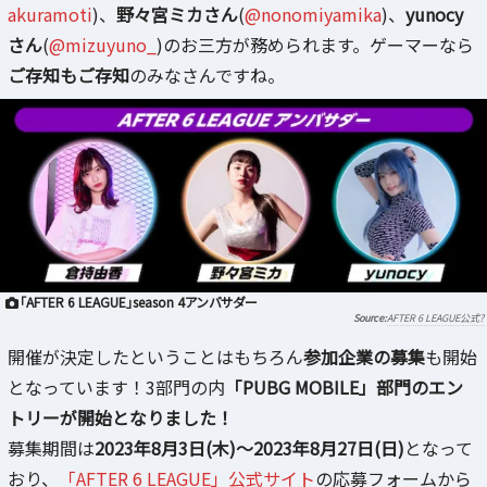
akuramoti
)、
野々宮ミカさん
(
@nonomiyamika
)、
yunocy
さん
(
@mizuyuno_
)のお三方が務められます。ゲーマーなら
ご存知もご存知
のみなさんですね。
「AFTER 6 LEAGUE」season 4アンバサダー
AFTER 6 LEAGUE公式?
開催が決定したということはもちろん
参加企業の募集
も開始
となっています！3部門の内
「PUBG MOBILE」部門のエン
トリーが開始となりました！
募集期間は
2023年8月3日(木)～2023年8月27日(日)
となって
おり、
「AFTER 6 LEAGUE」公式サイト
の応募フォームから