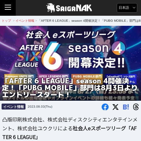
日本語
トップ
イベント情報
「AFTER 6 LEAGUE」season 4開催決定！「PUBG MOBILE」
>
>
「AFTER 6 LEAGUE」season 4開催決
定！「PUBG MOBILE」部門は8月3日より
エントリースタート！
B!
イベント情報
2023.08.03(Thu)
凸版印刷株式会社、株式会社ディスクシティエンタテインメ
ント、株式会社ユウクリによる
社会人eスポーツリーグ「AF
TER 6 LEAGUE」