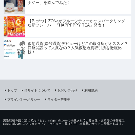
ナジー」を飲んでみた！
【Pは5つ】ZONeがフルーツティーかつスパークリング
な新フレーバー「HAPPPPPY TEA」発表！
仮想通貨(暗号通貨)デビューはどこの取引所がオススメ？
口座開設って大変なの？人気仮想通貨取引所を徹底比
較！
トップ
当サイトについて
お問い合わせ
利用規約
プライバシーポリシー
ライター募集中
無断転載を固く禁じております。saiganak.comに掲載されている画像・文章等の著作権は
saiganak.comないしカメラマン・ライター、又は引用・出典元のサイトに帰属されます。