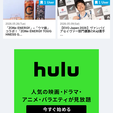
1 User
1 User
2026.05.26(Tue)
2026.05.09(Sat)
「ZONe ENERGY」×「ウマ娘」
【EVO Japan 2026】ヴァンパイ
コラボ！「ZONe ENERGY TOUG
アセイヴァー部門優勝のKaji選手
HNESS G…
…