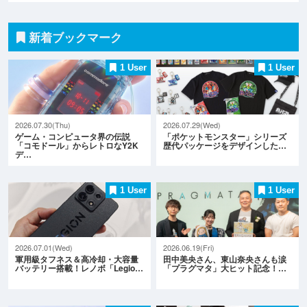
新着ブックマーク
1 User
1 User
2026.07.30(Thu)
2026.07.29(Wed)
ゲーム・コンピュータ界の伝説
「ポケットモンスター」シリーズ
「コモドール」からレトロなY2K
歴代パッケージをデザインした…
デ…
1 User
1 User
2026.07.01(Wed)
2026.06.19(Fri)
軍用級タフネス＆高冷却・大容量
田中美央さん、東山奈央さんも涙
バッテリー搭載！レノボ「Legio…
「プラグマタ」大ヒット記念！…