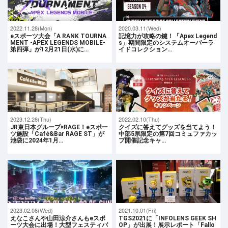
2022.11.28(Mon)
2020.03.11(Wed)
eスポーツ大会「A RANK TOURNA
記憶力が攻略の鍵！「Apex Legend
MENT -APEX LEGENDS MOBILE-
s」期間限定のシステムオーバーラ
第四弾」が12月21日(水)に…
イドコレクション…
2023.12.28(Thu)
2022.02.10(Thu)
JR東日本グループ×RAGE！eスポー
クイズに答えてグッズを当てよう！
ツ施設「Café&Bar RAGE ST」が
中部5県限定の第7回コミュファカッ
池袋に2024年1月…
プ開催記念キャ…
2023.02.08(Wed)
2021.10.01(Fri)
えなこさんや山田涼介さんもeスポ
TGS2021に「INFOLENS GEEK SH
ーツ大会に出場！大型フェスティバ
OP」が出展！展示レポート「Fallo