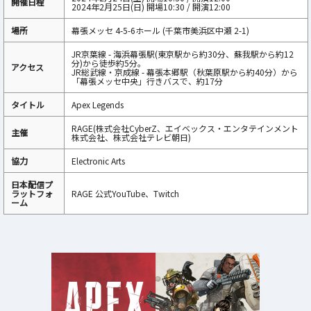
開催日程
2024年2月25日(日) 開場10:30 / 開演12:00
場所
幕張メッセ 4-5-6ホール (千葉市美浜区中瀬 2-1)
JR京葉線 - 海浜幕張駅(東京駅から約30分、蘇我駅から約12
分)から徒歩約5分。
アクセス
JR総武線・京成線 - 幕張本郷駅（秋葉原駅から約40分）から
「幕張メッセ中央」行きバスで、約17分
タイトル
Apex Legends
RAGE(株式会社CyberZ、エイベックス・エンタテインメント
主催
株式会社、株式会社テレビ朝日)
協力
Electronic Arts
日本配信プ
ラットフォ
RAGE 公式YouTube、Twitch
ーム