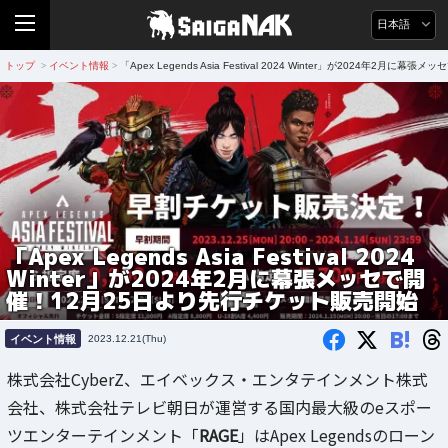
日本語
トップ
イベント情報
「Apex Legends Asia Festival 2024 Winter」が2024年
>
>
「Apex Legends Asia Festival 2024
Winter」が2024年2月に幕張メッセで開
催！12月25日より先行チケット販売開始
B!
イベント情報
2023.12.21(Thu)
株式会社CyberZ、エイベックス・エンタテインメント株式
会社、株式会社テレビ朝日が運営する国内最大級のeスポー
ツエンターテインメント「
RAGE
」はApex Legendsのローン