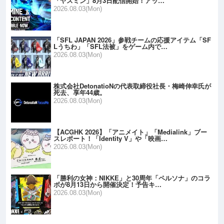
「ヤスミン」8月3日配信開始！アッ…
2026.08.03(Mon)
「SFL JAPAN 2026」参戦チームの応援アイテム「SF
Lうちわ」「SFL法被」をゲーム内で…
2026.08.03(Mon)
株式会社DetonatioNの代表取締役社長・梅崎伸幸氏が
死去、享年44歳。
2026.08.03(Mon)
【ACGHK 2026】「アニメイト」「Medialink」ブー
スレポート！「Identity V」や「映画…
2026.08.03(Mon)
「勝利の女神：NIKKE」と30周年「ペルソナ」のコラ
ボが8月13日から開催決定！予告キ…
2026.08.03(Mon)