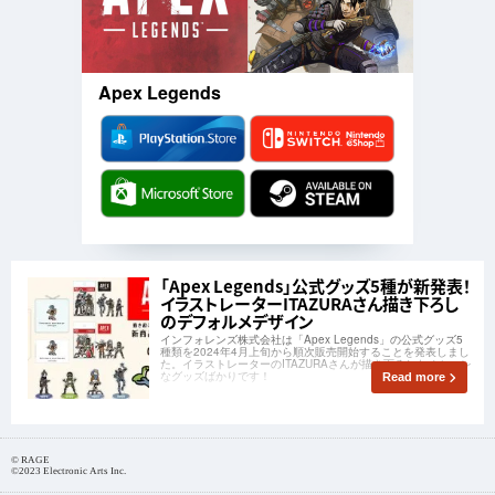
Apex Legends
「Apex Legends」公式グッズ5種が新発表！
イラストレーターITAZURAさん描き下ろし
のデフォルメデザイン
インフォレンズ株式会社は「Apex Legends」の公式グッズ5
種類を2024年4月上旬から順次販売開始することを発表しまし
た。イラストレーターのITAZURAさんが描き下ろしたオシャレ
なグッズばかりです！
Read more
© RAGE
©2023 Electronic Arts Inc.