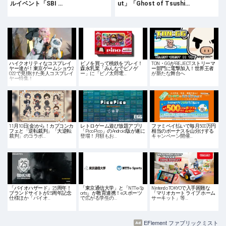
ルイベント「SBI …
ut」「Ghost of Tsushi…
ハイクオリティなコスプレイ
ピノを買って桃鉄をプレイ！
TON・GGがREJECTストリーマ
ヤー達が！東京ゲームショウ2
森永乳業「みんなでピノゲ
ー部門に電撃加入！世界王者
022で見掛けた美人コスプレイ
ー」に「ピノ太郎電…
が新たな舞台へ
ヤー特集！
11月10日(金)から！カプコンカ
レトロゲーム遊び放題アプリ
ファミペイ払いで毎月500万円
フェと「逆転裁判」「大逆転
「PicoPico」のAndroid版が遂に
相当のボーナスを山分けする
裁判」のコラボ…
登場！月額もお…
キャンペーン開催…
「バイオハザード」25周年！
「東京通信大学」と「NTTe-Sp
Nintendo TOKYOで入手困難な
ブランドサイトが25周年記念
orts」が教育連携！eスポーツ
「マリオカート ライブ ホーム
仕様ほか「バイオ…
で広がる学生の…
サーキット」等…
EFlement ファブリックミスト