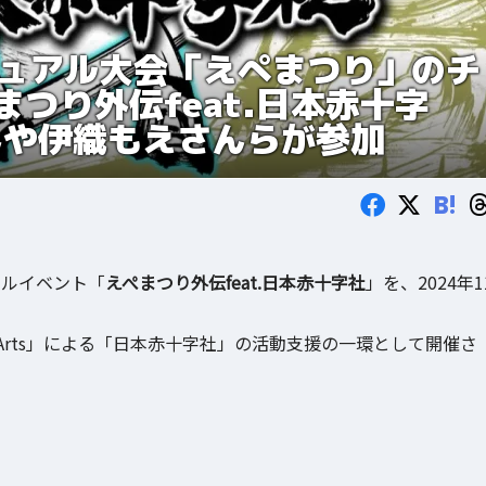
のカジュアル大会「えぺまつり」のチ
つり外伝feat.日本赤十字
さんや伊織もえさんらが参加
B!
アルイベント「
えぺまつり外伝feat.日本赤十字社
」を、2024年1
nic Arts」による「日本赤十字社」の活動支援の一環として開催さ