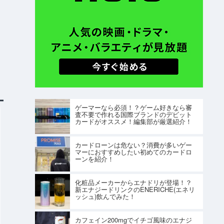
ゲーマーなら必須！？ゲーム好きなら審
査不要で作れる国際ブランドのデビット
カードがオススメ！編集部が厳選紹介！
カードローンは危ない？消費が多いゲー
マーにおすすめしたい初めてのカードロ
ーンを紹介！
化粧品メーカーからエナドリが登場！？
新エナジードリンクのENERICHE(エネリ
ッシュ)飲んでみた！
カフェイン200mgでイチゴ風味のエナジ