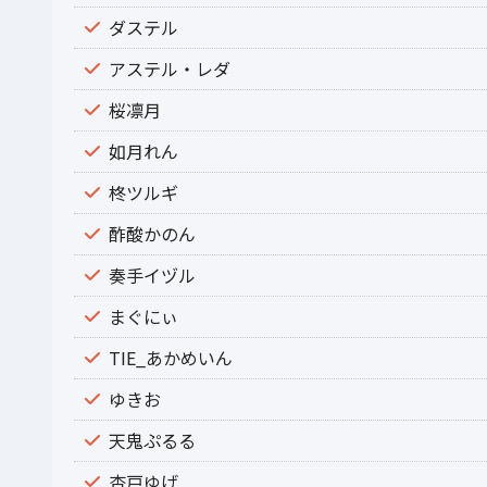
ダステル
アステル・レダ
桜凛月
如月れん
柊ツルギ
酢酸かのん
奏手イヅル
まぐにぃ
TIE_あかめいん
ゆきお
天鬼ぷるる
杏戸ゆげ