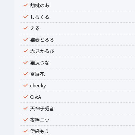
胡桃のあ
しろくる
える
猫麦とろろ
赤見かるび
猫汰つな
奈羅花
cheeky
Civ:A
天神子兎音
夜絆ニウ
伊織もえ