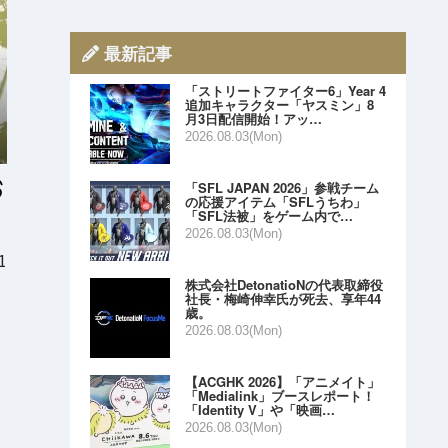
最新記事
「ストリートファイター6」Year 4
追加キャラクター「ヤスミン」8
月3日配信開始！アッ…
2026.08.03(Mon)
「SFL JAPAN 2026」参戦チーム
の応援アイテム「SFLうちわ」
「SFL法被」をゲーム内で…
2026.08.03(Mon)
1
株式会社DetonatioNの代表取締役
社長・梅崎伸幸氏が死去、享年44
歳。
2026.08.03(Mon)
【ACGHK 2026】「アニメイト」
「Medialink」ブースレポート！
「Identity V」や「映画…
2026.08.03(Mon)