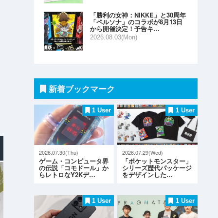
「勝利の女神：NIKKE」と30周年
「ペルソナ」のコラボが8月13日
から開催決定！予告キ…
2026.08.03(Mon)
新着ブックマーク
1 User
1 User
2026.07.30(Thu)
2026.07.29(Wed)
ゲーム・コンピュータ界
「ポケットモンスター」
の伝説「コモドール」か
シリーズ歴代パッケージ
らレトロなY2Kデ…
をデザインした…
1 User
1 User