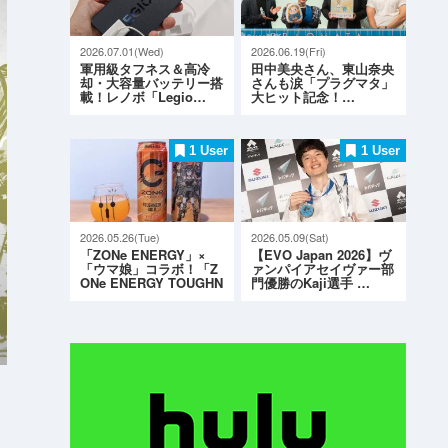
2026.07.01(Wed)
2026.06.19(Fri)
軍用級タフネス＆高冷
田中美央さん、東山奈央
却・大容量バッテリー搭
さんも涙「プラグマタ」
載！レノボ「Legio…
大ヒット記念！…
1 User
1 User
2026.05.26(Tue)
2026.05.09(Sat)
「ZONe ENERGY」×
【EVO Japan 2026】ヴ
「ウマ娘」コラボ！「Z
ァンパイアセイヴァー部
ONe ENERGY TOUGHN
門優勝のKaji選手 …
ESS G…