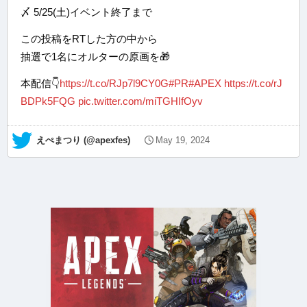
〆 5/25(土)イベント終了まで
この投稿をRTした方の中から
抽選で1名にオルターの原画を🎁
本配信👇
https://t.co/RJp7l9CY0G
#PR
#APEX
https://t.co/rJ
BDPk5FQG
pic.twitter.com/miTGHIfOyv
— えぺまつり (@apexfes)
May 19, 2024