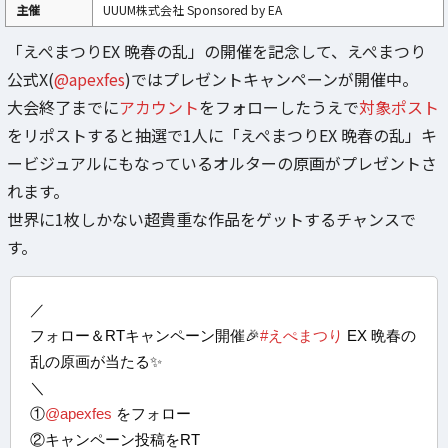
主催
UUUM株式会社 Sponsored by EA
「えぺまつりEX 晩春の乱」の開催を記念して、えぺまつり
公式X(
@apexfes
)ではプレゼントキャンペーンが開催中。
大会終了までに
アカウント
をフォローしたうえで
対象ポスト
をリポストすると抽選で1人に「えぺまつりEX 晩春の乱」キ
ービジュアルにもなっているオルターの原画がプレゼントさ
れます。
世界に1枚しかない超貴重な作品をゲットするチャンスで
す。
／
フォロー＆RTキャンペーン開催🎉
#えぺまつり
EX 晩春の
乱の原画が当たる✨
＼
①
@apexfes
をフォロー
②キャンペーン投稿をRT