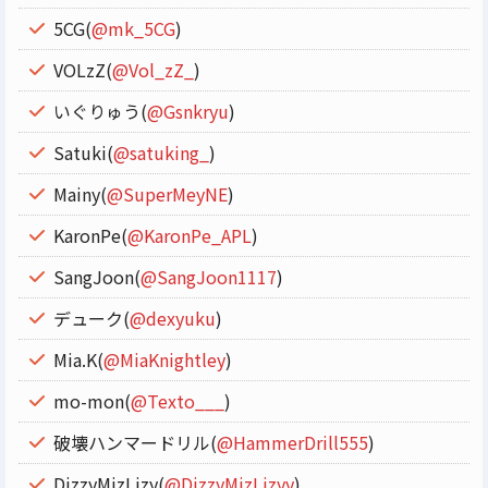
5CG(
@mk_5CG
)
VOLzZ(
@Vol_zZ_
)
いぐりゅう(
@Gsnkryu
)
Satuki(
@satuking_
)
Mainy(
@SuperMeyNE
)
KaronPe(
@KaronPe_APL
)
SangJoon(
@SangJoon1117
)
デューク(
@dexyuku
)
Mia.K(
@MiaKnightley
)
mo-mon(
@Texto___
)
破壊ハンマードリル(
@HammerDrill555
)
DizzyMizLizy(
@DizzyMizLizyy
)