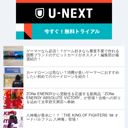
ゲーマーなら必須！？ゲーム好きなら審査不要で作れる
国際ブランドのデビットカードがオススメ！編集部が厳
選紹介！
カードローンは危ない？消費が多いゲーマーにおすすめ
したい初めてのカードローンを紹介！
ZONe ENERGYから受験生を応援する新商品「ZONe
ENERGY ABSOLUTE VICTORY」が登場！合格への祈り
を込めて太宰府天満宮へ奉納
八神庵が香水に！？「THE KING OF FIGHTERS ’98 オ
ードパルファム 八神庵」登場！