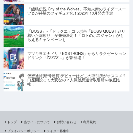
「餓狼伝説 City of the Wolves」不知火舞のライダースー
ツ姿が待望のフィギュア化！2026年10月発売予定
「BOSS」×「ドラクエ」コラボ缶「BOSS QUEST 辿り
着いた深煎り」が発売決定！「ロトのボスジャン」がも
らえるキャンペーンも
マツキヨエナドリ「EXSTRONG」からリラクゼーション
ドリンク「ZZZZZ...」が新登場！
仮想通貨(暗号通貨)デビューはどこの取引所がオススメ？
口座開設って大変なの？人気仮想通貨取引所を徹底比
較！
トップ
当サイトについて
お問い合わせ
利用規約
プライバシーポリシー
ライター募集中