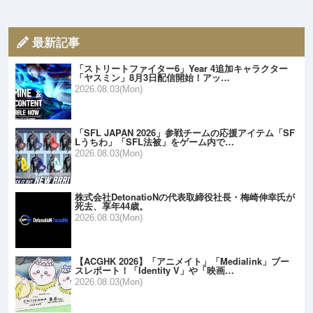
最新記事
「ストリートファイター6」Year 4追加キャラクター
「ヤスミン」8月3日配信開始！アッ…
2026.08.03(Mon)
「SFL JAPAN 2026」参戦チームの応援アイテム「SF
Lうちわ」「SFL法被」をゲーム内で…
2026.08.03(Mon)
株式会社DetonatioNの代表取締役社長・梅崎伸幸氏が
死去、享年44歳。
2026.08.03(Mon)
【ACGHK 2026】「アニメイト」「Medialink」ブー
スレポート！「Identity V」や「映画…
2026.08.03(Mon)