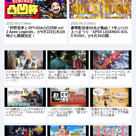
2022.09.21(Wed)
2025.04.21(Mon)
「狩野英孝とSPYGEAの凸凹杯 vol.
豪華配信者60名が集結！1年ぶりの
2 Apex Legends」が9月22日(木)20
えぺまつり「APEX LEGENDS GOL
時から開催決定！
D RUSH」が4月26日開…
ハイクオリティなコスプレイ
SEGA「龍が如く7 光と闇の行
「モンハンストーリーズ3」の
ヤー達が！東京ゲームショウ2
方」の新トレイラー公開！体
ストーリートレーラーが公
022で見掛けた美人コスプレイ
験版も配信開始！
開！ゲーム紹介映像…
ヤー特集！
FF7を舞台にしたスマホ向けバ
「LOST JUDGMENT」の実機ゲ
等身大ライザと伊織もえさん
トロワゲーム「FINAL FANTASY
ームプレイも公開！「龍スタT
に会える！ソフマップで等身
VII THE FIRST …
V #2」放送決定！
大ライザのお披露…