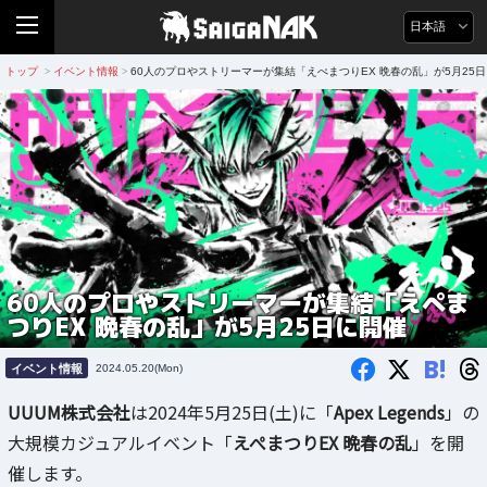
日本語
トップ
イベント情報
60人のプロやストリーマーが集結「えぺまつりEX 晩春の乱」が5月25
>
>
60人のプロやストリーマーが集結「えぺま
つりEX 晩春の乱」が5月25日に開催
B!
イベント情報
2024.05.20(Mon)
UUUM株式会社
は2024年5月25日(土)に「
Apex Legends
」の
大規模カジュアルイベント「
えぺまつりEX 晩春の乱
」を開
催します。