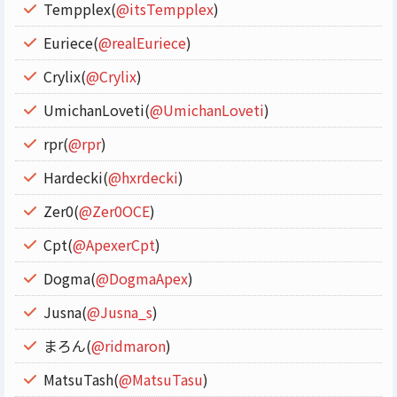
Tempplex(
@itsTempplex
)
Euriece(
@realEuriece
)
Crylix(
@Crylix
)
UmichanLoveti(
@UmichanLoveti
)
rpr(
@rpr
)
Hardecki(
@hxrdecki
)
Zer0(
@Zer0OCE
)
Cpt(
@ApexerCpt
)
Dogma(
@DogmaApex
)
Jusna(
@Jusna_s
)
まろん(
@ridmaron
)
MatsuTash(
@MatsuTasu
)