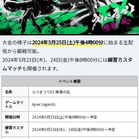
大会の様子は
2024年5月25日(土)午後4時00分
に始まる生配
信から観戦可能。
2024年5月23日(木)、24日(金)午後8時00分には
練習カスタ
ムマッチ
も開催されます。
イベント概要
名称
えぺまつりEX 晩春の乱
ゲームタイ
Apex Legends
トル
開催日時
2024年5月25日(土)午後6時00分～予定
練習カスタ
2024年5月23日(木)、24日(金)午後8時00分～予定
ム