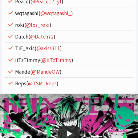
Peace(
@Peace17_yt
)
wqtagashi(
@wqtagashi_
)
roki(
@fps_roki
)
Datch(
@Datch72
)
TIE_Axis(
@axiss311
)
iiTzTimmy(
@iiTzTimmy
)
Mande(
@MandeOW
)
Reps(
@TSM_Reps
)