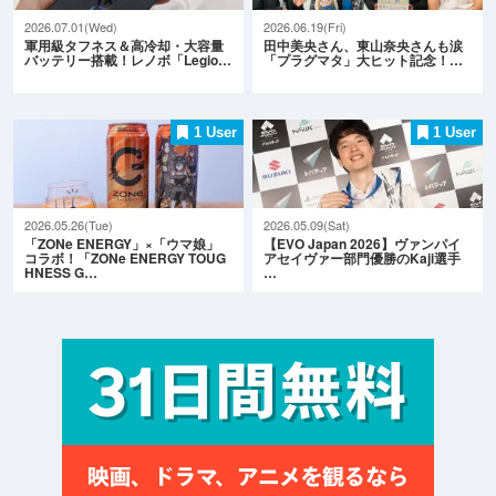
2026.07.01(Wed)
2026.06.19(Fri)
軍用級タフネス＆高冷却・大容量
田中美央さん、東山奈央さんも涙
バッテリー搭載！レノボ「Legio…
「プラグマタ」大ヒット記念！…
1 User
1 User
2026.05.26(Tue)
2026.05.09(Sat)
「ZONe ENERGY」×「ウマ娘」
【EVO Japan 2026】ヴァンパイ
コラボ！「ZONe ENERGY TOUG
アセイヴァー部門優勝のKaji選手
HNESS G…
…