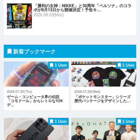
「勝利の女神：NIKKE」と30周年「ペルソナ」のコラ
ボが8月13日から開催決定！予告キ…
2026.08.03(Mon)
新着ブックマーク
1 User
1 User
2026.07.30(Thu)
2026.07.29(Wed)
ゲーム・コンピュータ界の伝説
「ポケットモンスター」シリーズ
「コモドール」からレトロなY2K
歴代パッケージをデザインした…
デ…
1 User
1 User