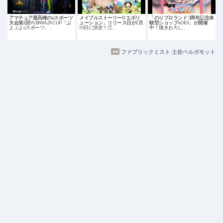
アマチュア最高峰のeスポーツ
メイプルストーリーR: エボリ
「のりプロランド 3周年記念体
大会第2回YUBIWAZA CUP「ぷ
ューション」リリース日が2月
験型ショップinOIOI」が開催
よぷよeスポーツ」…
26日に決定！江…
中！描きおろし…
ファブリックミスト 土佐ベルガモット