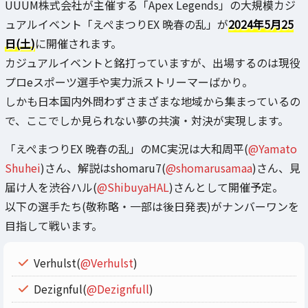
UUUM株式会社が主催する「Apex Legends」の大規模カジ
ュアルイベント「えぺまつりEX 晩春の乱」が
2024年5月25
日(土)
に開催されます。
カジュアルイベントと銘打っていますが、出場するのは現役
プロeスポーツ選手や実力派ストリーマーばかり。
しかも日本国内外問わずさまざまな地域から集まっているの
で、ここでしか見られない夢の共演・対決が実現します。
「えぺまつりEX 晩春の乱」のMC実況は大和周平(
@Yamato
Shuhei
)さん、解説はshomaru7(
@shomarusamaa
)さん、見
届け人を渋谷ハル(
@ShibuyaHAL
)さんとして開催予定。
以下の選手たち(敬称略・一部は後日発表)がナンバーワンを
目指して戦います。
Verhulst(
@Verhulst
)
Dezignful(
@Dezignfull
)