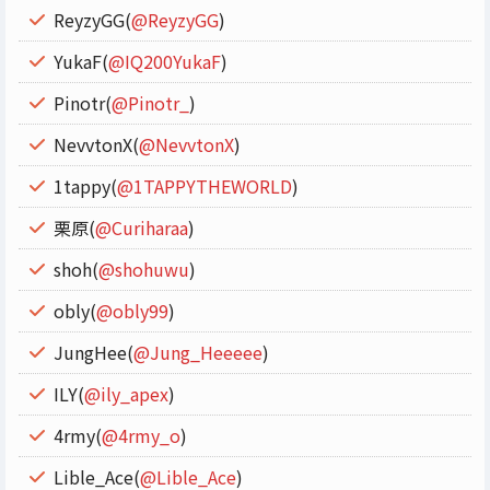
ReyzyGG(
@ReyzyGG
)
YukaF(
@IQ200YukaF
)
Pinotr(
@Pinotr_
)
NevvtonX(
@NevvtonX
)
1tappy(
@1TAPPYTHEWORLD
)
栗原(
@Curiharaa
)
shoh(
@shohuwu
)
obly(
@obly99
)
JungHee(
@Jung_Heeeee
)
ILY(
@ily_apex
)
4rmy(
@4rmy_o
)
Lible_Ace(
@Lible_Ace
)