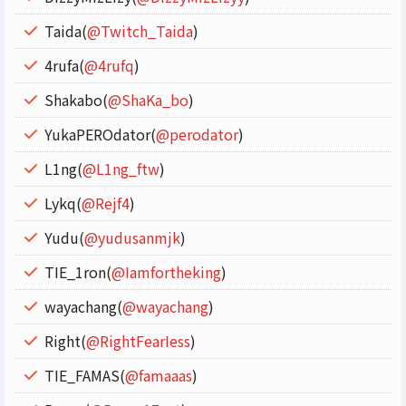
Taida(
@Twitch_Taida
)
4rufa(
@4rufq
)
Shakabo(
@ShaKa_bo
)
YukaPEROdator(
@perodator
)
L1ng(
@L1ng_ftw
)
Lykq(
@Rejf4
)
Yudu(
@yudusanmjk
)
TIE_1ron(
@Iamfortheking
)
wayachang(
@wayachang
)
Right(
@RightFearIess
)
TIE_FAMAS(
@famaaas
)