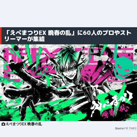
「えぺまつりEX 晩春の乱」に60人のプロやスト
リーマーが集結
えぺまつりEX 晩春の乱
PR TIMES