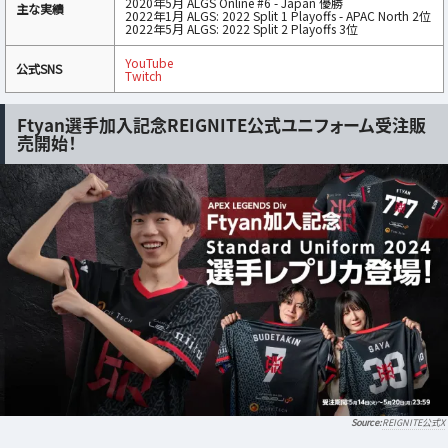
2020年5月 ALGS Online #6 - Japan 優勝
主な実績
2022年1月 ALGS: 2022 Split 1 Playoffs - APAC North 2位
2022年5月 ALGS: 2022 Split 2 Playoffs 3位
YouTube
公式SNS
Twitch
Ftyan選手加入記念REIGNITE公式ユニフォーム受注販
売開始！
REIGNITE公式X