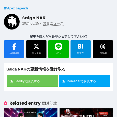
Apex Legends
Saiga NAK
-
2024.05.15
業界ニュース
記事を読んだら是非シェアして下さい
B!
Facebook
エックス
LINE
はてな
Threads
Saiga NAKの更新情報を受け取る
Feedlyで購読する
Inoreaderで購読する
Related entry
関連記事