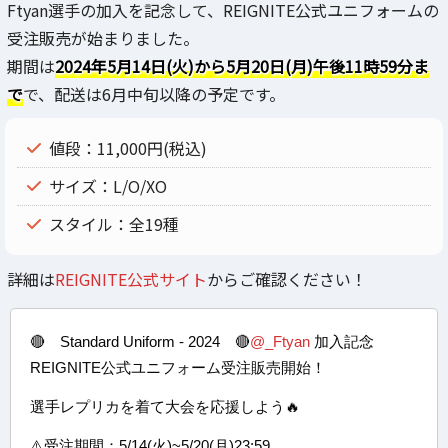
Ftyan選手の加入を記念して、REIGNITE公式ユニフォームの
受注販売が始まりました。
期間は
2024年5月14日(火)から5月20日(月)午後11時59分ま
で
で、配送は6月中旬以降の予定です。
値段：11,000円(税込)
サイズ：L/O/XO
スタイル：全19種
詳細は
REIGNITE公式サイト
からご確認ください！
🔴 Standard Uniform - 2024 🔴
@_Ftyan
加入記念
REIGNITE公式ユニフォーム受注販売開始！
選手レプリカを着て大会を応援しよう🔥
⚠️受注期間：5/14(火)~5/20(月)23:59