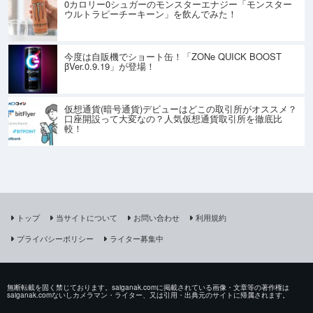
0カロリー0シュガーのモンスターエナジー「モンスター
ウルトラピーチーキーン」を飲んでみた！
今度は自販機でショート缶！「ZONe QUICK BOOST
βVer.0.9.19」が登場！
仮想通貨(暗号通貨)デビューはどこの取引所がオススメ？
口座開設って大変なの？人気仮想通貨取引所を徹底比
較！
トップ
当サイトについて
お問い合わせ
利用規約
プライバシーポリシー
ライター募集中
無断転載を固く禁じております。saiganak.comに掲載されている画像・文章等の著作権は
saiganak.comないしカメラマン・ライター、又は引用・出典元のサイトに帰属されます。