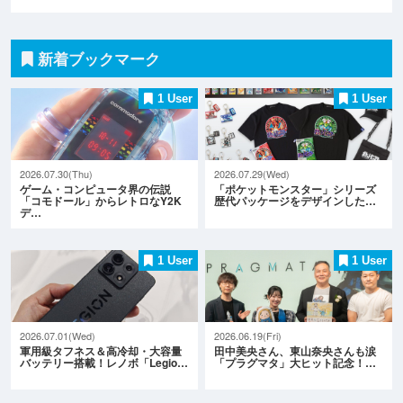
新着ブックマーク
1 User
1 User
2026.07.30(Thu)
2026.07.29(Wed)
ゲーム・コンピュータ界の伝説
「ポケットモンスター」シリーズ
「コモドール」からレトロなY2K
歴代パッケージをデザインした…
デ…
1 User
1 User
2026.07.01(Wed)
2026.06.19(Fri)
軍用級タフネス＆高冷却・大容量
田中美央さん、東山奈央さんも涙
バッテリー搭載！レノボ「Legio…
「プラグマタ」大ヒット記念！…