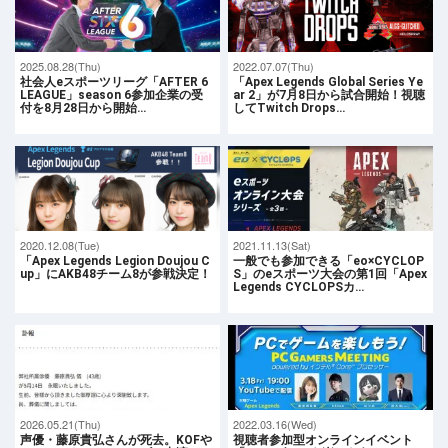
2025.08.28(Thu)
2022.07.07(Thu)
社会人eスポーツリーグ「AFTER 6
「Apex Legends Global Series Ye
LEAGUE」season 6参加企業の受
ar 2」が7月8日から試合開始！視聴
付を8月28日から開始…
してTwitch Drops…
2020.12.08(Tue)
2021.11.13(Sat)
「Apex Legends Legion Doujou C
一般でも参加できる「eo×CYCLOP
up」にAKB48チーム8が参戦決定！
S」のeスポーツ大会の第1回「Apex
Legends CYCLOPSカ…
2026.05.21(Thu)
2022.03.16(Wed)
声優・藤原貴弘さんが死去。KOFや
視聴者参加型オンラインイベント