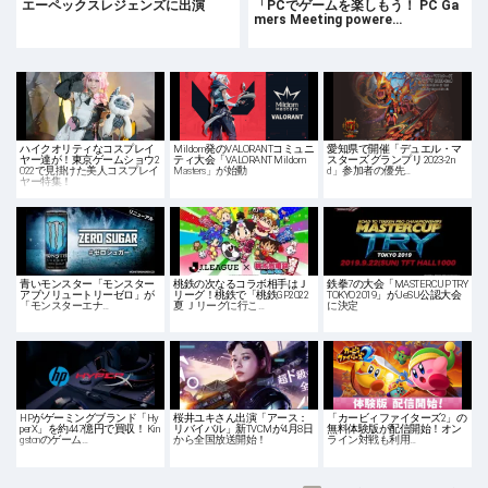
エーペックスレジェンズに出演
「PCでゲームを楽しもう！ PC Ga
mers Meeting powere…
ハイクオリティなコスプレイ
Mildom発のVALORANTコミュニ
愛知県で開催「デュエル・マ
ヤー達が！東京ゲームショウ2
ティ大会「VALORANT Mildom
スターズ グランプリ 2023-2n
022で見掛けた美人コスプレイ
Masters」が始動
d」参加者の優先…
ヤー特集！
青いモンスター「モンスター
桃鉄の次なるコラボ相手はＪ
鉄拳7の大会「MASTERCUP TRY
アブソリュートリーゼロ」が
リーグ！桃鉄で「桃鉄GP2022
TOKYO 2019」がJeSU公認大会
「モンスターエナ…
夏 Ｊリーグに行こ…
に決定
HPがゲーミングブランド「Hy
桜井ユキさん出演「アース：
「カービィファイターズ2」の
perX」を約447億円で買収！ Kin
リバイバル」新TVCMが4月8日
無料体験版が配信開始！オン
gstonのゲーム…
から全国放送開始！
ライン対戦も利用…