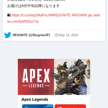
お届けは6月中旬以降になります
🛍️
https://t.co/xhp1MaPocW
#REIGNITE
#RIGWIN
pic.twitt
er.com/fyM502uYSj
— REIGNITE (@ReigniteJP)
May 14, 2024
Apex Legends