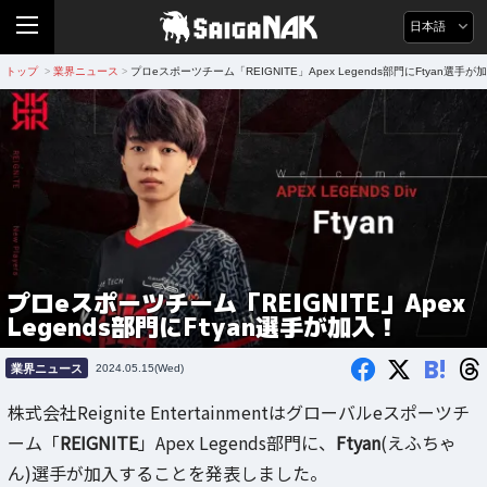
日本語
トップ
業界ニュース
プロeスポーツチーム「REIGNITE」Apex Legends部門にFtyan選手が
>
>
プロeスポーツチーム「REIGNITE」Apex
Legends部門にFtyan選手が加入！
B!
業界ニュース
2024.05.15(Wed)
株式会社Reignite Entertainmentはグローバルeスポーツチ
ーム「
REIGNITE
」Apex Legends部門に、
Ftyan
(えふちゃ
ん)選手が加入することを発表しました。