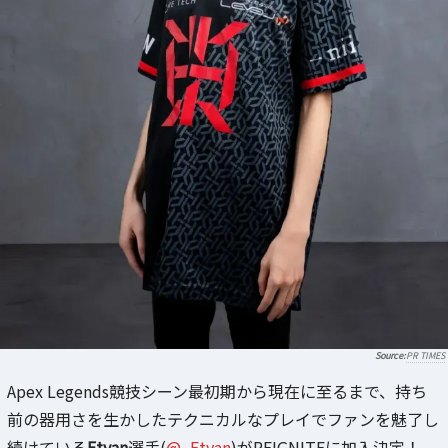
PR TIMES
Apex Legends競技シーン最初期から現在に至るまで、持ち
前の器用さを生かしたテクニカルなプレイでファンを魅了し
続けている
Ftyan
選手(
@_Ftyan
)がREIGNITEに加入決定！