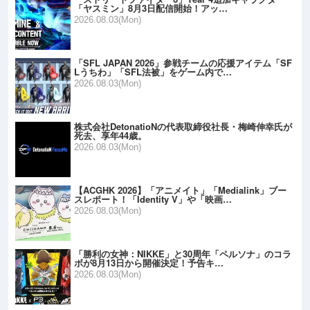
「ヤスミン」8月3日配信開始！アッ…
2026.08.03(Mon)
「SFL JAPAN 2026」参戦チームの応援アイテム「SF
Lうちわ」「SFL法被」をゲーム内で…
2026.08.03(Mon)
株式会社DetonatioNの代表取締役社長・梅崎伸幸氏が
死去、享年44歳。
2026.08.03(Mon)
【ACGHK 2026】「アニメイト」「Medialink」ブー
スレポート！「Identity V」や「映画…
2026.08.03(Mon)
「勝利の女神：NIKKE」と30周年「ペルソナ」のコラ
ボが8月13日から開催決定！予告キ…
2026.08.03(Mon)