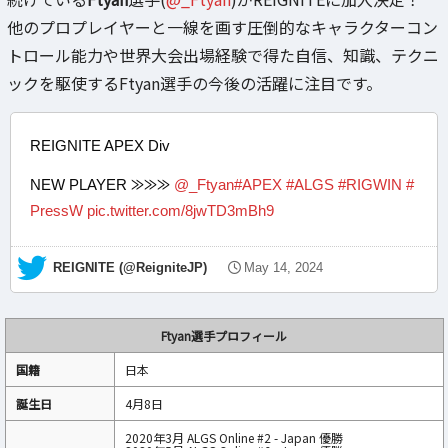
他のプロプレイヤーと一線を画す圧倒的なキャラクターコン
トロール能力や世界大会出場経験で得た自信、知識、テクニ
ックを駆使するFtyan選手の今後の活躍に注目です。
REIGNITE APEX Div
NEW PLAYER ⨠⨠⨠
@_Ftyan
#APEX
#ALGS
#RIGWIN
#
PressW
pic.twitter.com/8jwTD3mBh9
— REIGNITE (@ReigniteJP)
May 14, 2024
Ftyan選手プロフィール
国籍
日本
誕生日
4月8日
2020年3月 ALGS Online #2 - Japan 優勝