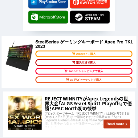
SteelSeries ゲーミングキーボード Apex Pro TKL
2023
Amazonで購入
楽天市場で購入
Yahoo!ショッピングで購入
au PAYマーケットで購入
REJECT WINNITYがApex Legendsの世
界大会「ALGS Year4 Split1 Playoffs」で優
勝！APAC North初の快挙
プロeスポーツチーム「REJECT WINNITY」は2024年5月3日
(金)から5日6日(月)まで開催された公式世界大会「Apex
Legends Global Series(ALGS) Year4 Split1 playoffs」に出
場。世界中から集まった強豪チームを差し置いて優勝を果たし
Read more
ました！