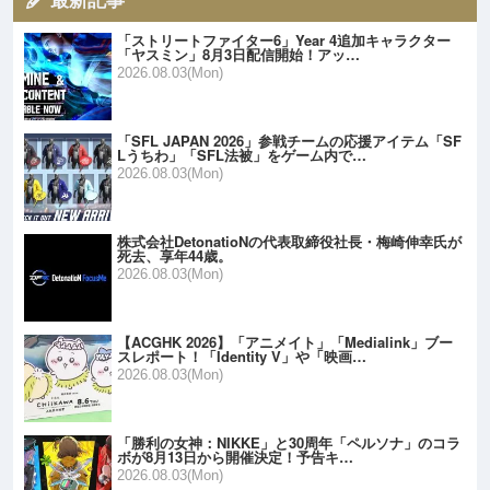
「ストリートファイター6」Year 4追加キャラクター
「ヤスミン」8月3日配信開始！アッ…
2026.08.03(Mon)
「SFL JAPAN 2026」参戦チームの応援アイテム「SF
Lうちわ」「SFL法被」をゲーム内で…
2026.08.03(Mon)
株式会社DetonatioNの代表取締役社長・梅崎伸幸氏が
死去、享年44歳。
2026.08.03(Mon)
【ACGHK 2026】「アニメイト」「Medialink」ブー
スレポート！「Identity V」や「映画…
2026.08.03(Mon)
「勝利の女神：NIKKE」と30周年「ペルソナ」のコラ
ボが8月13日から開催決定！予告キ…
2026.08.03(Mon)