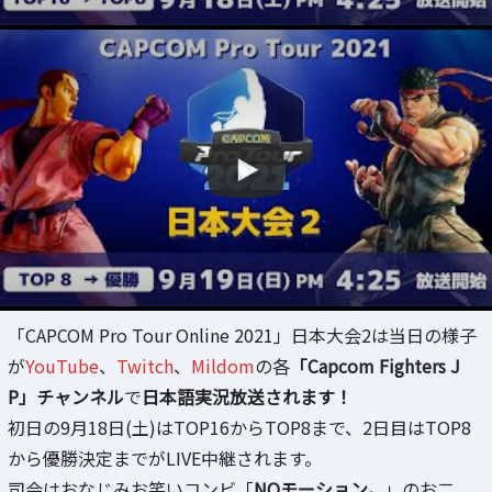
「CAPCOM Pro Tour Online 2021」日本大会2は当日の様子
が
YouTube
、
Twitch
、
Mildom
の各
「Capcom Fighters J
P」チャンネル
で
日本語実況放送されます！
初日の9月18日(土)はTOP16からTOP8まで、2日目はTOP8
から優勝決定までがLIVE中継されます。
司会はおなじみお笑いコンビ「
NOモーション。
」のお二