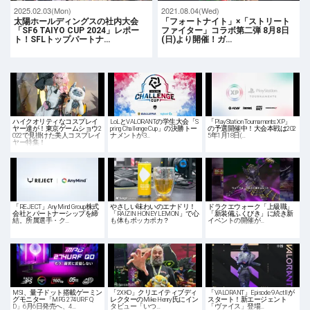
2025.02.03(Mon)
2021.08.04(Wed)
太陽ホールディングスの社内大会
「フォートナイト」×「ストリート
「SF6 TAIYO CUP 2024」レポー
ファイター」コラボ第二弾 8月8日
ト！SFLトップパートナ…
(日)より開催！ガ…
ハイクオリティなコスプレイ
LoLとVALORANTの学生大会「S
「PlayStation Tournaments: XP」
ヤー達が！東京ゲームショウ2
pring Challenge Cup」の決勝トー
の予選開催中！大会本戦は202
022で見掛けた美人コスプレイ
ナメントが3…
5年1月18日(…
ヤー特集！
「REJECT」AnyMind Group株式
やさしい味わいのエナドリ！
ドラクエウォーク「上級職」
会社とパートナーシップを締
「RAIZIN HONEY LEMON」で心
「新装備ふくびき」に続き新
結。所属選手・ク…
も体もポッカポカ？
イベントの開催が…
MSI、量子ドット搭載ゲーミン
「2XKO」クリエイティブディ
「VALORANT」Episode 9 ActIIが
グモニター「MPG 274URF Q
レクターのMike Henry氏にイン
スタート！新エージェント
D」6月6日発売へ、4…
タビュー「いつ…
「ヴァイス」登場…