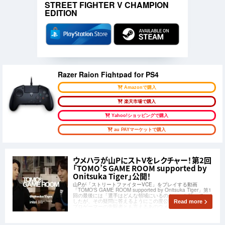
STREET FIGHTER V CHAMPION
EDITION
Razer Raion Fightpad for PS4
Amazonで購入
楽天市場で購入
Yahoo!ショッピングで購入
au PAYマーケットで購入
ウメハラが山PにストVをレクチャー！第2回
「TOMO’S GAME ROOM supported by
Onitsuka Tiger」公開！
山Pが「ストリートファイターVCE」をプレイする動画
「TOMO'S GAME ROOM supported by Onitsuka Tiger」第1
回の最後には「選手はどんな領域にいるのか…」と語っていま
したが、その疑問に答えるようにこの度公開された第2回では
Read more
プロゲーマーの先駆者とも言えるあのウメハラ選手が登