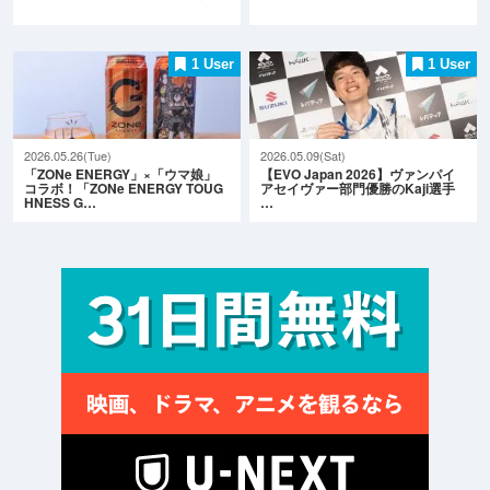
1 User
1 User
2026.05.26(Tue)
2026.05.09(Sat)
「ZONe ENERGY」×「ウマ娘」
【EVO Japan 2026】ヴァンパイ
コラボ！「ZONe ENERGY TOUG
アセイヴァー部門優勝のKaji選手
HNESS G…
…