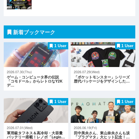
新着ブックマーク
1 User
1 User
2026.07.30(Thu)
2026.07.29(Wed)
ゲーム・コンピュータ界の伝説
「ポケットモンスター」シリーズ
「コモドール」からレトロなY2K
歴代パッケージをデザインした…
デ…
1 User
1 User
2026.07.01(Wed)
2026.06.19(Fri)
軍用級タフネス＆高冷却・大容量
田中美央さん、東山奈央さんも涙
バッテリー搭載！レノボ「Legio…
「プラグマタ」大ヒット記念！…