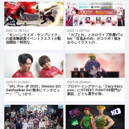
2022.12.08(Thu)
2022.11.03(Thu)
「モンハンライズ：サンブレイク」
「カプとれ」とホロライブ所属VTu
の超高難易度イベントクエストが配
ber「百鬼あやめ」がコラボ！描き
信開始！特別な…
おろしイラストの…
2025.07.21(Mon)
2023.06.26(Mon)
「SFL: Pro-JP 2025」Division Sの
プロゲーミングチーム「Cazy Racc
Saishunkan Sol 熊本にインタビュ
oon」にSTREET FIGHTER部門が
ー！「“しっかり…
新設、どぐら選手が加…