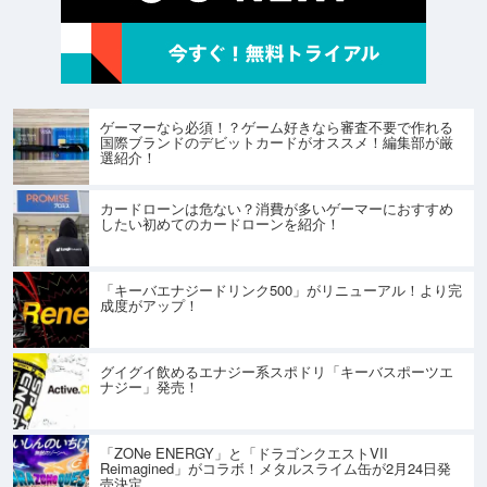
ゲーマーなら必須！？ゲーム好きなら審査不要で作れる
国際ブランドのデビットカードがオススメ！編集部が厳
選紹介！
カードローンは危ない？消費が多いゲーマーにおすすめ
したい初めてのカードローンを紹介！
「キーバエナジードリンク500」がリニューアル！より完
成度がアップ！
グイグイ飲めるエナジー系スポドリ「キーバスポーツエ
ナジー」発売！
「ZONe ENERGY」と「ドラゴンクエストVII
Reimagined」がコラボ！メタルスライム缶が2月24日発
売決定