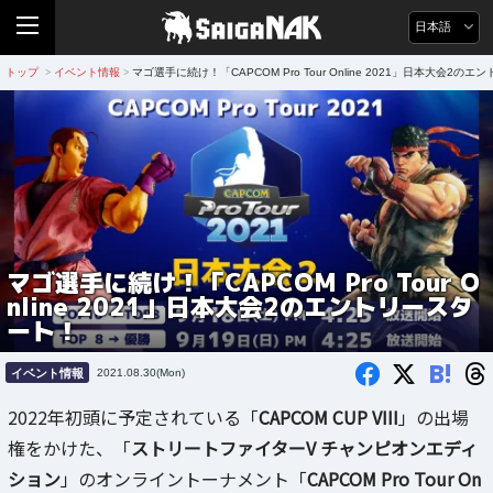
日本語
トップ
イベント情報
マゴ選手に続け！「CAPCOM Pro Tour Online 2021」日本大会2の
>
>
マゴ選手に続け！「CAPCOM Pro Tour O
nline 2021」日本大会2のエントリースタ
ート！
B!
イベント情報
2021.08.30(Mon)
2022年初頭に予定されている「
CAPCOM CUP VIII
」の出場
権をかけた、「
ストリートファイターV チャンピオンエディ
ション
」のオンライントーナメント「
CAPCOM Pro Tour On