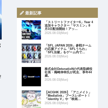
最新記事
「ストリートファイター6」Year 4
追加キャラクター「ヤスミン」8
月3日配信開始！アッ…
2026.08.03(Mon)
「SFL JAPAN 2026」参戦チーム
の応援アイテム「SFLうちわ」
「SFL法被」をゲーム内で…
2026.08.03(Mon)
株式会社DetonatioNの代表取締役
社長・梅崎伸幸氏が死去、享年44
歳。
さ
2026.08.03(Mon)
【ACGHK 2026】「アニメイト」
「Medialink」ブースレポート！
「Identity V」や「映画…
2026.08.03(Mon)