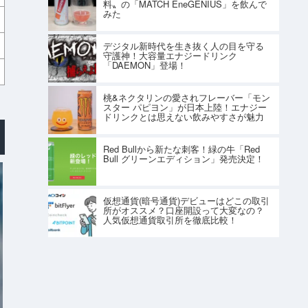
料〟の「MATCH EneGENIUS」を飲んで
みた
デジタル新時代を生き抜く人の目を守る
守護神！大容量エナジードリンク
「DAEMON」登場！
桃&ネクタリンの愛されフレーバー「モン
スター パピヨン」が日本上陸！エナジー
ドリンクとは思えない飲みやすさが魅力
Red Bullから新たな刺客！緑の牛「Red
Bull グリーンエディション」発売決定！
仮想通貨(暗号通貨)デビューはどこの取引
所がオススメ？口座開設って大変なの？
人気仮想通貨取引所を徹底比較！