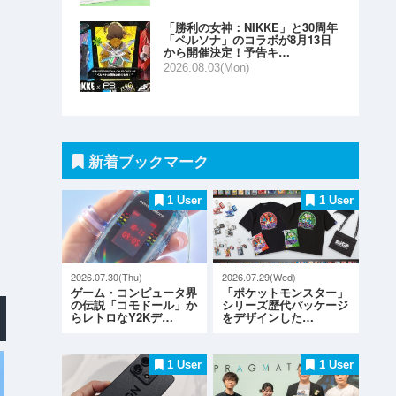
「勝利の女神：NIKKE」と30周年
「ペルソナ」のコラボが8月13日
から開催決定！予告キ…
2026.08.03(Mon)
新着ブックマーク
1 User
1 User
2026.07.30(Thu)
2026.07.29(Wed)
ゲーム・コンピュータ界
「ポケットモンスター」
の伝説「コモドール」か
シリーズ歴代パッケージ
らレトロなY2Kデ…
をデザインした…
1 User
1 User