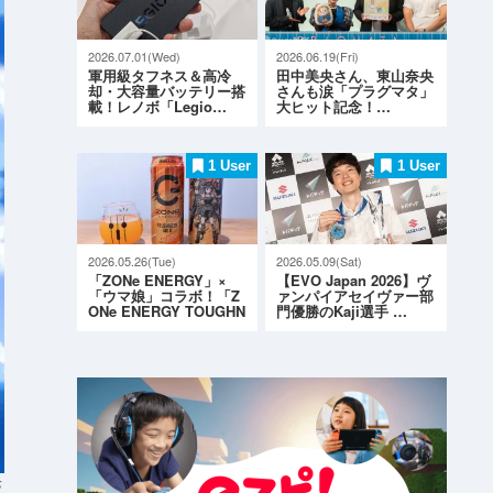
2026.07.01(Wed)
2026.06.19(Fri)
軍用級タフネス＆高冷
田中美央さん、東山奈央
却・大容量バッテリー搭
さんも涙「プラグマタ」
載！レノボ「Legio…
大ヒット記念！…
1 User
1 User
2026.05.26(Tue)
2026.05.09(Sat)
「ZONe ENERGY」×
【EVO Japan 2026】ヴ
「ウマ娘」コラボ！「Z
ァンパイアセイヴァー部
ONe ENERGY TOUGHN
門優勝のKaji選手 …
ESS G…
S