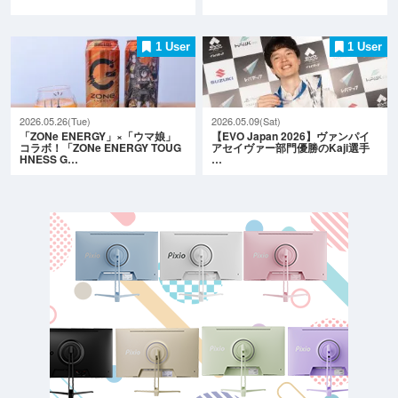
1 User
1 User
2026.05.26(Tue)
2026.05.09(Sat)
「ZONe ENERGY」×「ウマ娘」
【EVO Japan 2026】ヴァンパイ
コラボ！「ZONe ENERGY TOUG
アセイヴァー部門優勝のKaji選手
HNESS G…
…