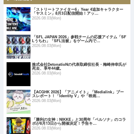
「ストリートファイター6」Year 4追加キャラクター
「ヤスミン」8月3日配信開始！アッ…
2026.08.03(Mon)
「SFL JAPAN 2026」参戦チームの応援アイテム「SF
Lうちわ」「SFL法被」をゲーム内で…
2026.08.03(Mon)
株式会社DetonatioNの代表取締役社長・梅崎伸幸氏が
死去、享年44歳。
2026.08.03(Mon)
【ACGHK 2026】「アニメイト」「Medialink」ブー
スレポート！「Identity V」や「映画…
2026.08.03(Mon)
「勝利の女神：NIKKE」と30周年「ペルソナ」のコラ
ボが8月13日から開催決定！予告キ…
2026.08.03(Mon)