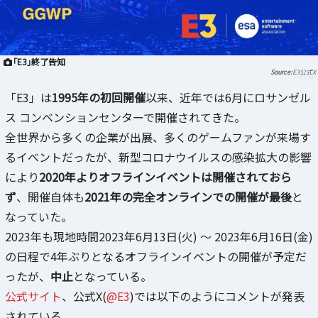
「E3」終了告知
E3公式X
「E3」は
1995年の初回開催
以来、近年では6月にロサンゼル
ス コンベンションセンターで開催されてきた。
全世界から多くの企業が出展、多くのゲームファンが来場す
るイベントだったが、新型コロナウイルスの感染拡大の影響
により
2020年よりオフラインイベントは開催されておら
ず
、開催自体も
2021年の完全オンラインでの開催が最後
と
なっていた。
2023年も現地時間2023年6月13日(火) ～ 2023年6月16日(金)
の日程で4年ぶりとなるオフラインイベントの開催が予定だ
ったが、
中止
となっている。
公式サイト
、公式X(
@E3
)では以下のようにコメントが発表
されている。