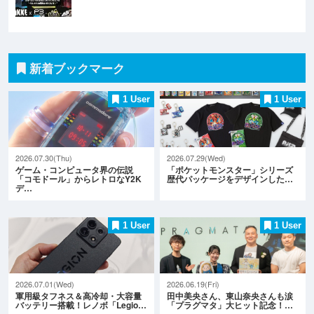
新着ブックマーク
1 User
1 User
2026.07.30(Thu)
2026.07.29(Wed)
ゲーム・コンピュータ界の伝説
「ポケットモンスター」シリーズ
「コモドール」からレトロなY2K
歴代パッケージをデザインした…
デ…
1 User
1 User
2026.07.01(Wed)
2026.06.19(Fri)
軍用級タフネス＆高冷却・大容量
田中美央さん、東山奈央さんも涙
バッテリー搭載！レノボ「Legio…
「プラグマタ」大ヒット記念！…