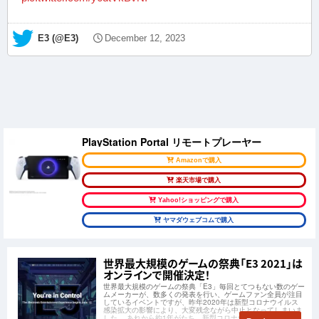
— E3 (@E3)
December 12, 2023
PlayStation Portal リモートプレーヤー
Amazonで購入
楽天市場で購入
Yahoo!ショッピングで購入
ヤマダウェブコムで購入
世界最大規模のゲームの祭典「E3 2021」は
オンラインで開催決定！
世界最大規模のゲームの祭典「E3」毎回とてつもない数のゲー
ムメーカーが、数多くの発表を行い、ゲームファン全員が注目
しているイベントですが、昨年2020年は新型コロナウイルス
感染拡大の影響により、大変残念ながら中止となってしまいま
した。 あれから約1年がたち、新型コロナウイルスによる驚異