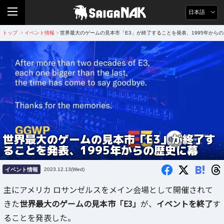
日本語
トップ
イベント情報
世界最大のゲームの見本市「E3」が終了することを発表、1995年から
>
>
世界最大のゲームの見本市「E3」が終了す
ることを発表、1995年からの歴史に幕
B!
イベント情報
2023.12.13(Wed)
主にアメリカ ロサンゼルスをメイン会場として開催されて
きた
世界最大のゲームの見本市「E3」
が、
イベントを終了
す
ることを発表した。