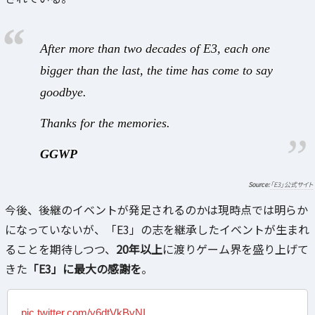
After more than two decades of E3, each one
bigger than the last, the time has come to say
goodbye.
Thanks for the memories.
GGWP
「E3」公式サイト
今後、後継のイベントが発足されるのかは現時点では明らか
になっていないが、「E3」の志を継承したイベントが生まれ
ることを期待しつつ、
20年以上
に渡りゲーム界を盛り上げて
きた
「E3」に最大の感謝を
。
pic.twitter.com/y6dtVkBvNI