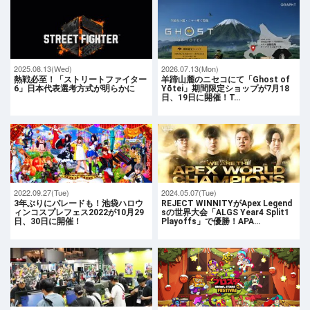
2025.08.13(Wed)
2026.07.13(Mon)
熱戦必至！「ストリートファイター
羊蹄山麓のニセコにて「Ghost of
6」日本代表選考方式が明らかに
Yōtei」期間限定ショップが7月18
日、19日に開催！T…
2022.09.27(Tue)
2024.05.07(Tue)
3年ぶりにパレードも！池袋ハロウ
REJECT WINNITYがApex Legend
ィンコスプレフェス2022が10月29
sの世界大会「ALGS Year4 Split1
日、30日に開催！
Playoffs」で優勝！APA…