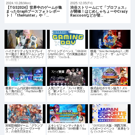
2024.10.28(Mon)
2025.12.05(Fri)
【TGS2024】世界中のゲームが集
渋谷ストリームにて「ブロフェス」
まったGraphブースフォトレポー
が開催！はじめしゃちょーやCrazy
ト！「theHunter」や「…
Raccoonなどが登…
ハイクオリティなコスプレイ
ゲーミングイベント「IBARAKI
映画「Sonic the Hedgehog 2」(邦
ヤー達が！東京ゲームショウ2
GAMING DAY」での実施企画が
題「ソニック・ザ・ムービー
022で見掛けた美人コスプレイ
決定！「OooDa＆…
／ソニック V…
ヤー特集！
最新ゲームの試遊や特別展示
人気TVアニメ「スパイ教室」
株式会社ポケモン協力！JCG
も！海の日に「PlayStation 祭 T
と「駅メモ！」シリーズのコ
主催の「Pokémon UNITE Winter T
OKYO 2019」が…
ラボキャンペーン…
ournament」が…
対戦型格闘ゲーム「グランブ
エキシビジョンマッチあり！
「EXPO2025 大阪・関西万博」
ルーファンタジー ヴァーサ
豪華出演者の「SNK特番！Roa
eスポーツイベント「未来をつ
ス」の発売日決定＆…
d to EVO Japan」…
なぐeスポーツの…