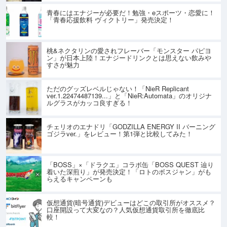
青春にはエナジーが必要だ！勉強・eスポーツ・恋愛に！
「青春応援飲料 ヴィクトリー」発売決定！
桃&ネクタリンの愛されフレーバー「モンスター パピヨ
ン」が日本上陸！エナジードリンクとは思えない飲みや
すさが魅力
ただのグッズレベルじゃない！「NieR Replicant
ver.1.22474487139...」と「NieR:Automata」のオリジナ
ルグラスがカッコ良すぎる！
チェリオのエナドリ「GODZILLA ENERGY II バーニング
ゴジラver.」をレビュー！第1弾と比較してみた！
「BOSS」×「ドラクエ」コラボ缶「BOSS QUEST 辿り
着いた深煎り」が発売決定！「ロトのボスジャン」がも
らえるキャンペーンも
仮想通貨(暗号通貨)デビューはどこの取引所がオススメ？
口座開設って大変なの？人気仮想通貨取引所を徹底比
較！