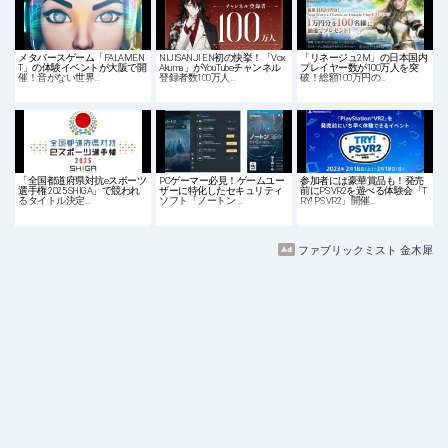
メタバースゲーム「FALAMEN
NIJISANJI EN初の快挙！「Vox
「リネージュ2M」の日本国内
T」の体験イベントが大阪で開
Akuma」がYouTubeチャンネル
プレイヤー数が100万人を突
催！音がない世界…
登録者数100万人…
破！総額100万円の…
「全国都道府県対抗eスポーツ
PCゲーマー必見！ゲームユー
参加者には豪華賞品も！発売
選手権 2025 SHIGA」で競われ
ザーに特化したセキュリティ
前にPS VR2を遊べる体験会「T
るタイトル決定…
ソフト「ノートン …
RY! PS VR2」開催…
ファブリックミスト 金木犀