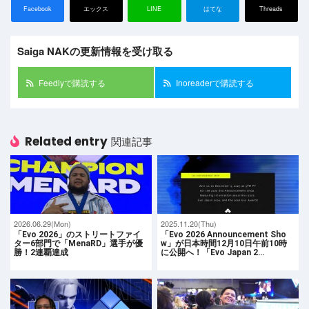
Facebook
エックス
LINE
はてな
Threads
Saiga NAKの更新情報を受け取る
Feedlyで購読する
Inoreaderで購読する
Related entry
関連記事
2026.06.29(Mon)
2025.11.20(Thu)
「Evo 2026」のストリートファイ
「Evo 2026 Announcement Sho
ター6部門で「MenaRD」選手が優
w」が日本時間12月10日午前10時
勝！2連覇達成
に公開へ！「Evo Japan 2…