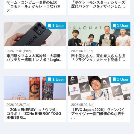
ゲーム・コンピュータ界の伝説
「ポケットモンスター」シリーズ
「コモドール」からレトロなY2K
歴代パッケージをデザインした…
デ…
1 User
1 User
2026.07.01(Wed)
2026.06.19(Fri)
軍用級タフネス＆高冷却・大容量
田中美央さん、東山奈央さんも涙
バッテリー搭載！レノボ「Legio…
「プラグマタ」大ヒット記念！…
1 User
1 User
2026.05.26(Tue)
2026.05.09(Sat)
「ZONe ENERGY」×「ウマ娘」
【EVO Japan 2026】ヴァンパイ
コラボ！「ZONe ENERGY TOUG
アセイヴァー部門優勝のKaji選手
HNESS G…
…