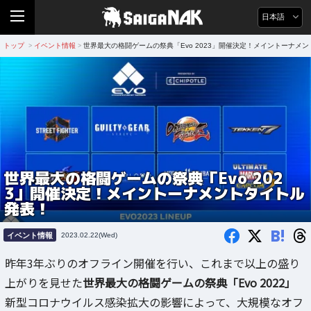
日本語
トップ
イベント情報
世界最大の格闘ゲームの祭典「Evo 2023」開催決定！メイントーナメ
>
>
世界最大の格闘ゲームの祭典「Evo 202
3」開催決定！メイントーナメントタイトル
発表！
B!
イベント情報
2023.02.22(Wed)
昨年3年ぶりのオフライン開催を行い、これまで以上の盛り
上がりを見せた
世界最大の格闘ゲームの祭典「Evo 2022」
新型コロナウイルス感染拡大の影響によって、大規模なオフ