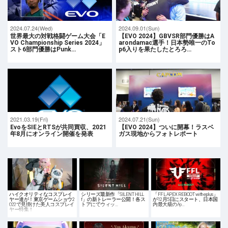
2024.07.24(Wed)
2024.09.01(Sun)
世界最大の対戦格闘ゲーム大会「E
【EVO 2024】GBVSR部門優勝はA
VO Championship Series 2024」
arondamac選手！日本勢唯一のTo
スト6部門優勝はPunk…
p6入りを果たしたとろろ…
2021.03.19(Fri)
2024.07.21(Sun)
EvoをSIEとRTSが共同買収、2021
【EVO 2024】ついに開幕！ラスベ
年8月にオンライン開催を発表
ガス現地からフォトレポート
ハイクオリティなコスプレイ
シリーズ最新作「SILENT HILL
「FFL APEX REBOOT with eplus」
ヤー達が！東京ゲームショウ2
f」の新トレーラー公開！各ス
が12月5日にスタート、日本国
022で見掛けた美人コスプレイ
トアにてウィッ…
内最大級のAp…
ヤー特集！