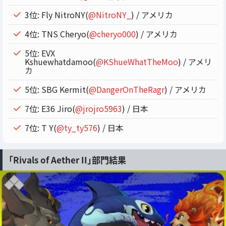
3位: Fly NitroNY(
@NitroNY_
) / アメリカ
4位: TNS Cheryo(
@cheryo000
) / アメリカ
5位: EVX
Kshuewhatdamoo(
@KShueWhatTheMoo
) / アメリ
カ
5位: SBG Kermit(
@DangerOnTheRagr
) / アメリカ
7位: E36 Jiro(
@jrojro5963
) / 日本
7位: T Y(
@ty_ty576
) / 日本
「Rivals of Aether II」部門結果