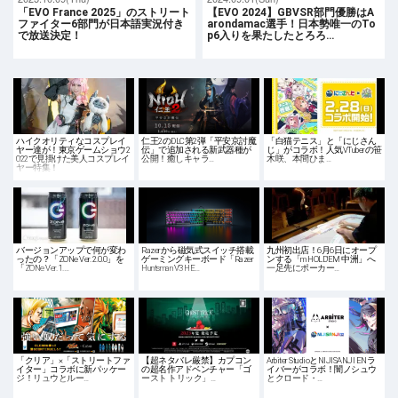
「EVO France 2025」のストリート
【EVO 2024】GBVSR部門優勝はA
ファイター6部門が日本語実況付き
arondamac選手！日本勢唯一のTo
で放送決定！
p6入りを果たしたとろろ…
ハイクオリティなコスプレイ
仁王2のDLC第2弾「平安京討魔
「白猫テニス」と「にじさん
ヤー達が！東京ゲームショウ2
伝」で追加される新武器種が
じ」がコラボ！人気VTuberの笹
022で見掛けた美人コスプレイ
公開！癒しキャラ…
木咲、本間ひま…
ヤー特集！
バージョンアップで何が変わ
Razerから磁気式スイッチ搭載
九州初出店！6月6日にオープ
ったの？「ZONe Ver. 2.0.0」を
ゲーミングキーボード「Razer
ンする「m HOLD'EM 中洲」へ
「ZONe Ver. 1.…
Huntsman V3 HE…
一足先にポーカー…
「クリア」×「ストリートファ
【超ネタバレ厳禁】カプコン
Arbiter StudioとNIJISANJI ENラ
イター」コラボに新パッケー
の超名作アドベンチャー「ゴ
イバーがコラボ！闇ノシュウ
ジ！リュウとルー…
ースト トリック」…
とクロード・…