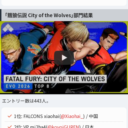
「餓狼伝説 City of the Wolves」部門結果
エントリー数は443人。
1位: FALCONS xiaohai(
@Xiaohai_
) / 中国
2位: VP mi2ha4(
@koyoiGUREN
) / 日本