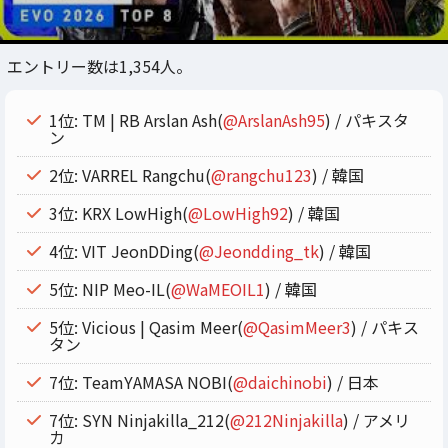
エントリー数は1,354人。
1位: TM | RB Arslan Ash(
@ArslanAsh95
) / パキスタ
ン
2位: VARREL Rangchu(
@rangchu123
) / 韓国
3位: KRX LowHigh(
@LowHigh92
) / 韓国
4位: VIT JeonDDing(
@Jeondding_tk
) / 韓国
5位: NIP Meo-IL(
@WaMEOIL1
) / 韓国
5位: Vicious | Qasim Meer(
@QasimMeer3
) / パキス
タン
7位: TeamYAMASA NOBI(
@daichinobi
) / 日本
7位: SYN Ninjakilla_212(
@212Ninjakilla
) / アメリ
カ