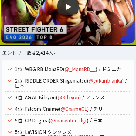
エントリー数は2,414人。
1位: WBG RB MenaRD(
@_MenaRD__
) / ドミニカ
2位: RIDDLE ORDER Shigematsu(
@yukariblanka
) /
日本
3位: AG.AL Kilzyou(
@Kilzyou
) / フランス
4位: Falcons Craime(
@CraimeCL
) / チリ
5位: CR Dogura(
@maneater_dgr
) / 日本
5位: LaVISION タンタンメ