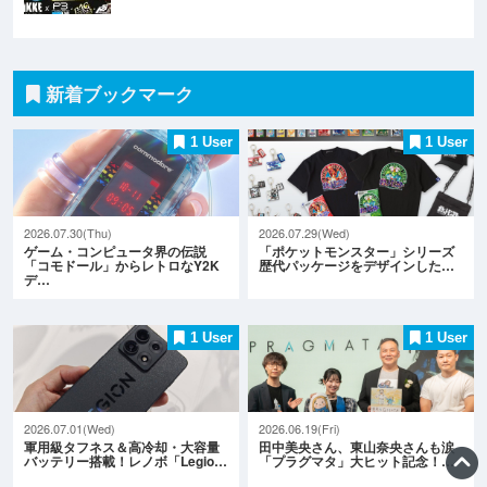
新着ブックマーク
1 User
1 User
2026.07.30(Thu)
2026.07.29(Wed)
ゲーム・コンピュータ界の伝説
「ポケットモンスター」シリーズ
「コモドール」からレトロなY2K
歴代パッケージをデザインした…
デ…
1 User
1 User
2026.07.01(Wed)
2026.06.19(Fri)
軍用級タフネス＆高冷却・大容量
田中美央さん、東山奈央さんも涙
バッテリー搭載！レノボ「Legio…
「プラグマタ」大ヒット記念！…