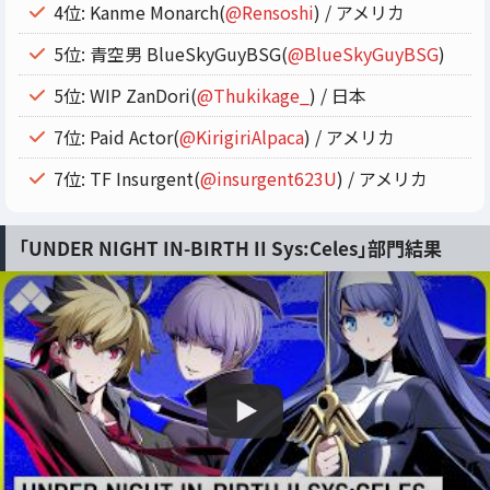
4位: Kanme Monarch(
@Rensoshi
) / アメリカ
5位: 青空男 BlueSkyGuyBSG(
@BlueSkyGuyBSG
)
5位: WIP ZanDori(
@Thukikage_
) / 日本
7位: Paid Actor(
@KirigiriAlpaca
) / アメリカ
7位: TF Insurgent(
@insurgent623U
) / アメリカ
「UNDER NIGHT IN-BIRTH II Sys:Celes」部門結果