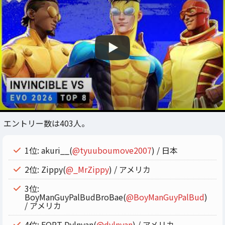
エントリー数は403人。
1位: akuri__(
@tyuuboumove2007
) / 日本
2位: Zippy(
@_MrZippy
) / アメリカ
3位:
BoyManGuyPalBudBroBae(
@BoyManGuyPalBud
)
/ アメリカ
4位: FORT Dylnyan(
@dylnyan
) / アメリカ