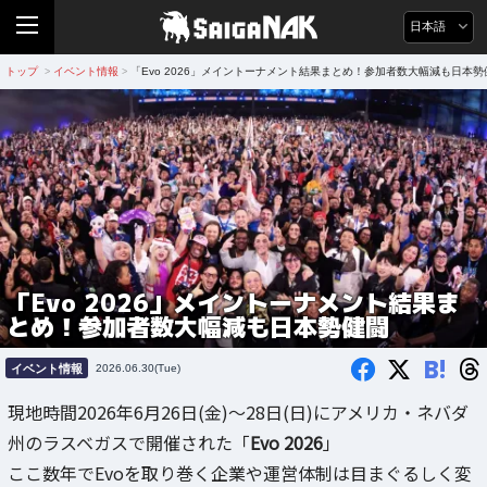
日本語
トップ
イベント情報
「Evo 2026」メイントーナメント結果まとめ！参加者数大幅減も日本勢
>
>
「Evo 2026」メイントーナメント結果ま
とめ！参加者数大幅減も日本勢健闘
B!
イベント情報
2026.06.30(Tue)
現地時間2026年6月26日(金)～28日(日)にアメリカ・ネバダ
州のラスベガスで開催された「
Evo 2026
」
ここ数年でEvoを取り巻く企業や運営体制は目まぐるしく変