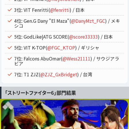
3位: VIT Fenritti(
@fenritti
) / 日本
4位: Gen.G Dany "El Maza"(
@DanyMzt_FGC
) / メキ
シコ
5位: GodLike|ATG SCORE(
@score33333
) / 日本
5位: VIT K-TOP(
@FGC_KTOP
) / ギリシャ
7位: Falcons AbuOmar(
@Wess21111
) / サウジアラ
ビア
7位: T1 ZJZ(
@ZJZ_GxBridget
) / 台湾
「ストリートファイター6」部門結果