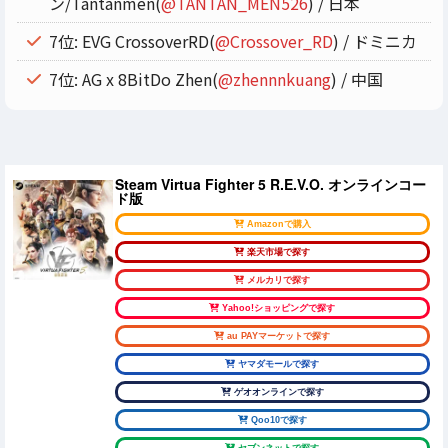
ン/Tantanmen(
@TANTAN_MEN526
) / 日本
7位: EVG CrossoverRD(
@Crossover_RD
) / ドミニカ
7位: AG x 8BitDo Zhen(
@zhennnkuang
) / 中国
Steam Virtua Fighter 5 R.E.V.O. オンラインコー
ド版
Amazonで購入
楽天市場で探す
メルカリで探す
Yahoo!ショッピングで探す
au PAYマーケットで探す
ヤマダモールで探す
ゲオオンラインで探す
Qoo10で探す
セブンネットで探す