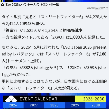
「Evo 2026」メイントーナメントエントリー数
Evo公式サイト
タイトル別に見ると「ストリートファイター6」が4,228人か
ら2,414人と
約43%減少
。
「鉄拳8」が2,521人から1,354人と
約46%減少
。
一方で新規タイトルである「2XKO」は
1,080人
を記録した。
ちなみに、2026年5月に行われた「EVO Japan 2026 present
ed by レバテック」では「ストリートファイター6」が
7,168
人
(トーナメント上限)。
「鉄拳8」が
882人
(start.ggから)で、「2XKO」が
393人
(star
t.ggから)だった。
単純に比較することはできないが、日本国内における圧倒的
な「ストリートファイター6」人気が伺える。