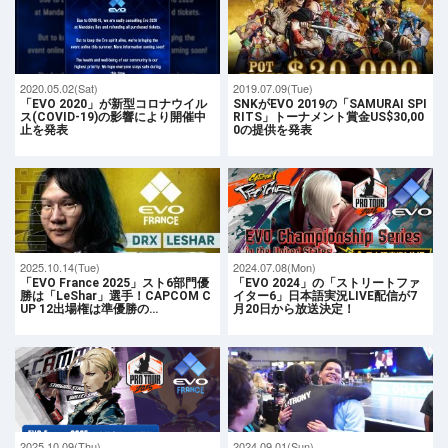
2020.05.02(Sat)
2019.07.09(Tue)
「EVO 2020」が新型コロナウイル
SNKがEVO 2019の「SAMURAI SPI
ス(COVID-19)の影響により開催中
RITS」トーナメント賞金US$30,00
止を発表
0の提供を発表
2025.10.14(Tue)
2024.07.08(Mon)
「EVO France 2025」スト6部門優
「EVO 2024」の「ストリートファ
勝は「LeShar」選手！CAPCOM C
イター6」日本語実況LIVE配信が7
UP 12出場権は準優勝の…
月20日から放送決定！
2025.10.09(Thu)
2024.09.01(Sun)