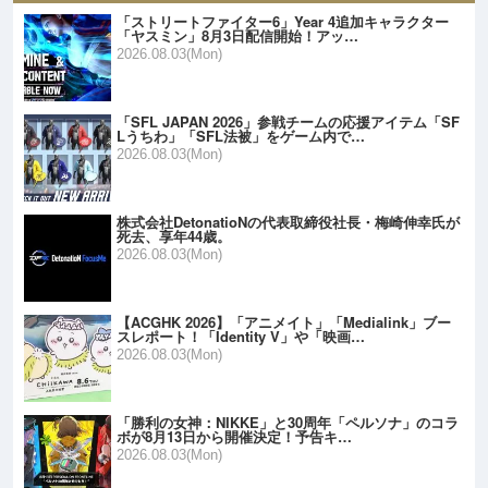
「ストリートファイター6」Year 4追加キャラクター
「ヤスミン」8月3日配信開始！アッ…
2026.08.03(Mon)
「SFL JAPAN 2026」参戦チームの応援アイテム「SF
Lうちわ」「SFL法被」をゲーム内で…
2026.08.03(Mon)
株式会社DetonatioNの代表取締役社長・梅崎伸幸氏が
死去、享年44歳。
2026.08.03(Mon)
【ACGHK 2026】「アニメイト」「Medialink」ブー
スレポート！「Identity V」や「映画…
2026.08.03(Mon)
「勝利の女神：NIKKE」と30周年「ペルソナ」のコラ
ボが8月13日から開催決定！予告キ…
2026.08.03(Mon)