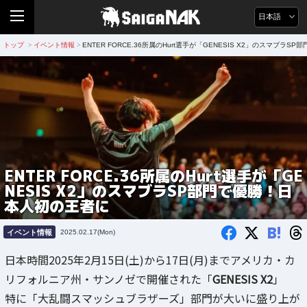
日本語
トップ
イベント情報
ENTER FORCE.36所属のHurt選手が「GENESIS X2」のスマブラ
>
>
ENTER FORCE.36所属のHurt選手が「GE
NESIS X2」のスマブラSP部門で優勝！日
本人初の王者に
B!
イベント情報
2025.02.17(Mon)
日本時間2025年2月15日(土)から17日(月)までアメリカ・カ
リフォルニア州・サンノゼで開催された「
GENESIS X2
」
特に「大乱闘スマッシュブラザーズ」部門が大いに盛り上が