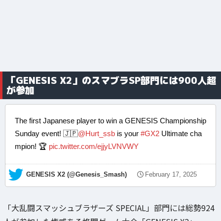
「GENESIS X2」のスマブラSP部門には900人超
が参加
The first Japanese player to win a GENESIS Championship
Sunday event! 🇯🇵
@Hurt_ssb
is your
#GX2
Ultimate cha
mpion! 🏆
pic.twitter.com/ejjyLVNVWY
— GENESIS X2 (@Genesis_Smash)
February 17, 2025
「大乱闘スマッシュブラザーズ SPECIAL」部門には総勢924