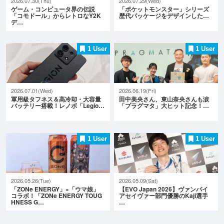
2026.07.30(Thu)
2026.07.29(Wed)
ゲーム・コンピュータ界の伝説
「ポケットモンスター」シリーズ
「コモドール」からレトロなY2K
歴代パッケージをデザインした…
デ…
1 User
1 User
2026.07.01(Wed)
2026.06.19(Fri)
軍用級タフネス＆高冷却・大容量
田中美央さん、東山奈央さんも涙
バッテリー搭載！レノボ「Legio…
「プラグマタ」大ヒット記念！…
1 User
1 User
2026.05.26(Tue)
2026.05.09(Sat)
「ZONe ENERGY」×「ウマ娘」
【EVO Japan 2026】ヴァンパイ
コラボ！「ZONe ENERGY TOUG
アセイヴァー部門優勝のKaji選手
HNESS G…
…