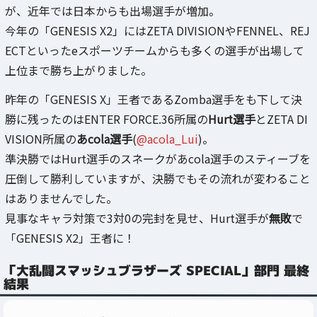
が、近年では日本からも出場選手が増加。
今年の「GENESIS X2」にはZETA DIVISIONやFENNEL、REJ
ECTといったeスポーツチームからも多くの選手が出場して
上位まで勝ち上がりました。
昨年の「GENESIS X」王者であるZomba選手をも下して決
勝に残ったのはENTER FORCE.36所属の
Hurt選手
とZETA DI
VISION所属の
あcola選手
(
@acola_Lui
)。
準決勝ではHurt選手のスネークがあcola選手のスティーブを
圧倒して勝利していますが、決勝でもその流れが変わること
はありませんでした。
見事なキャラ対策で3対0の完封を見せ、Hurt選手が
無敗
で
「GENESIS X2」王者に！
「大乱闘スマッシュブラザーズ SPECIAL」部門 最終
結果