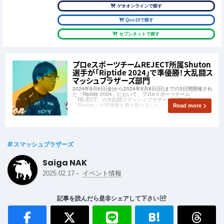
ゲオオンラインで探す
Qoo10で探す
セブンネットで探す
プロeスポーツチームREJECT所属Shuton
選手が「Riptide 2024」で準優勝！大乱闘ス
マッシュブラザーズ部門
2024年9月6日(金)から2024年9月8日(日)までの3日間開催され
た「Riptide 2024」において、プロeスポーツチーム
「REJECT」の大乱闘スマッシュブラザーズ部門所属
「Shuton」が準優勝を勝ち取りました！
Read more
スマッシュブラザーズ
Saiga NAK
-
2025.02.17
イベント情報
記事を読んだら是非シェアして下さい
B!