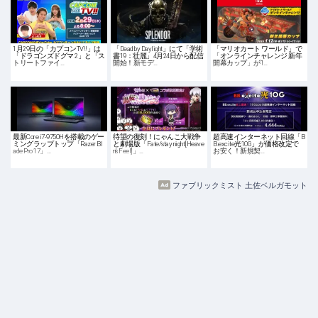
1月29日の「カプコンTV!!」は
「Dead by Daylight」にて「学術
「マリオカート ワールド」で
「ドラゴンズドグマ 2」と「ス
書19：壮麗」4月24日から配信
「オンラインチャレンジ 新年
トリートファイ…
開始！新モデ…
開幕カップ」が1…
最新Core i7-9750Hを搭載のゲー
待望の復刻！にゃんこ大戦争
超高速インターネット回線「B
ミングラップトップ「Razer Bl
と劇場版「Fate/stay night[Heave
B.excite光10G」が価格改定で
ade Pro 17」…
n’s Feel]」…
お安く！新規契…
ファブリックミスト 土佐ベルガモット