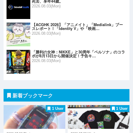
死去、享年44歳。
2026.08.03(Mon)
【ACGHK 2026】「アニメイト」「Medialink」ブー
スレポート！「Identity V」や「映画…
2026.08.03(Mon)
「勝利の女神：NIKKE」と30周年「ペルソナ」のコラ
ボが8月13日から開催決定！予告キ…
2026.08.03(Mon)
新着ブックマーク
1 User
1 User