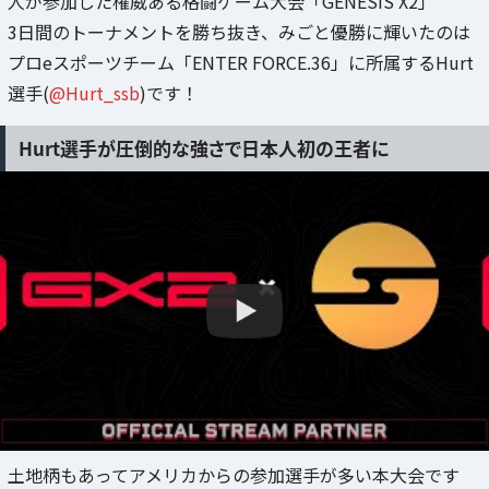
人が参加した権威ある格闘ゲーム大会「GENESIS X2」
3日間のトーナメントを勝ち抜き、みごと優勝に輝いたのは
プロeスポーツチーム「ENTER FORCE.36」に所属するHurt
選手(
@Hurt_ssb
)です！
Hurt選手が圧倒的な強さで日本人初の王者に
土地柄もあってアメリカからの参加選手が多い本大会です