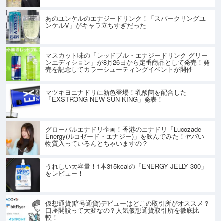
あのユンケルのエナジードリンク！「スパークリングユ
ンケルV」がキャラ立ちすぎだった
マスカット味の「レッドブル・エナジードリンク グリー
ンエディション」が8月26日から定番商品として発売！発
売を記念してカラーシューティングイベントが開催
マツキヨエナドリに新色登場！乳酸菌を配合した
「EXSTRONG NEW SUN KING」発表！
グローバルエナドリ企画！香港のエナドリ「Lucozade
Energy(ルコゼード・エナジー)」を飲んでみた！ヤバい
物質入っているんとちゃいますの？
うれしい大容量！1本315kcalの「ENERGY JELLY 300」
をレビュー！
仮想通貨(暗号通貨)デビューはどこの取引所がオススメ？
口座開設って大変なの？人気仮想通貨取引所を徹底比
較！