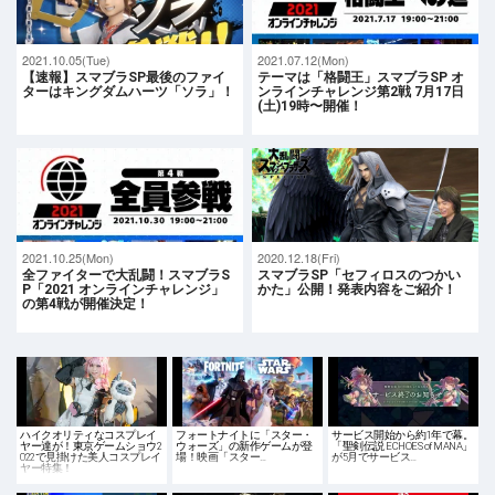
2021.10.05(Tue)
2021.07.12(Mon)
【速報】スマブラSP最後のファイ
テーマは「格闘王」スマブラSP オ
ターはキングダムハーツ「ソラ」！
ンラインチャレンジ第2戦 7月17日
(土)19時〜開催！
2021.10.25(Mon)
2020.12.18(Fri)
全ファイターで大乱闘！スマブラS
スマブラSP「セフィロスのつかい
P「2021 オンラインチャレンジ」
かた」公開！発表内容をご紹介！
の第4戦が開催決定！
ハイクオリティなコスプレイ
フォートナイトに「スター・
サービス開始から約1年で幕。
ヤー達が！東京ゲームショウ2
ウォーズ」の新作ゲームが登
「聖剣伝説 ECHOES of MANA」
022で見掛けた美人コスプレイ
場！映画「スター…
が5月でサービス…
ヤー特集！