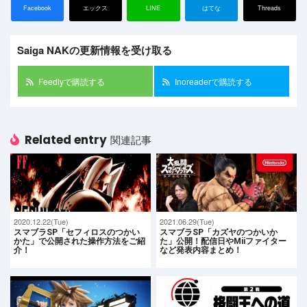
Facebook
エックス
LINE
はてな
Threads
Saiga NAKの更新情報を受け取る
Feedlyで購読する
Inoreaderで購読する
Related entry
関連記事
2020.12.22(Tue)
2021.06.29(Tue)
スマブラSP「セフィロスのつかい
スマブラSP「カズヤのつかいか
かた」で公開された操作方法をご紹
た」公開！配信日やMiiファイター
介！
など発表内容まとめ！