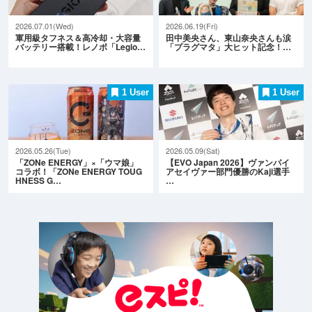
2026.07.01(Wed)
2026.06.19(Fri)
軍用級タフネス＆高冷却・大容量
田中美央さん、東山奈央さんも涙
バッテリー搭載！レノボ「Legio…
「プラグマタ」大ヒット記念！…
1 User
1 User
2026.05.26(Tue)
2026.05.09(Sat)
「ZONe ENERGY」×「ウマ娘」
【EVO Japan 2026】ヴァンパイ
コラボ！「ZONe ENERGY TOUG
アセイヴァー部門優勝のKaji選手
HNESS G…
…