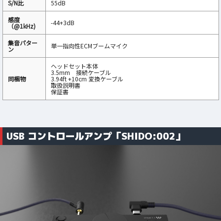
S/N比‎
55dB
感度
-44+3dB
（@1kHz)‎
集音パター
単一指向性ECMブームマイク
ン‎
ヘッドセット本体
3.5mm 接続ケーブル
同梱物
3.94ft +10cm 変換ケーブル
取扱説明書
保証書
USB コントロールアンプ「SHIDO:002」