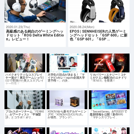
2020.01.23(Thu)
2020.08.24(Mon)
高級感のある純白のゲーミングヘッ
EPOS | SENNHEISERの人気ゲーミ
ドセット「ROG Delta White Editio
ングヘッドセット「GSP 600」に新
n」レビュー！
色「GSP 601」「GSP …
ハイクオリティなコスプレイ
大学生の頂点が決まる！「マ
リカバリー × エナジー！コナ
ヤー達が！東京ゲームショウ2
イナビeカレ～esports全国大学
ミがクエン酸配合のエナドリ
022で見掛けた美人コスプレイ
選手権～」の決…
「RENER」を発表！
ヤー特集！
プロeスポーツチーム「FENNE
XENOVAから新モデルゲーミン
「Tencent Games」がTGS2021で
L」がアーティスト「平塚梨
グPC「XENOVA CG/CG PLUS」
最新情報を公開！新作RPG
沙」とコラボ！オリ…
が発売、ブランド1…
「マナシスリフレイ…