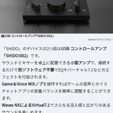
USB コントロールアンプ「SHIDO:002」
ONKYO DIRECT
「SHIDO」のデバイスの2つ目は
USB コントロールアンプ
「SHIDO:002」
です。
サウンドミキサーを卓上に配置できる
小型アンプ
で、接続す
るだけで
別ソフトウェア不要
でEQやバーチャル7.1などのエ
フェクトを付加されます。
Game＆Voice MIXノブ
を操作すればゲームの音声とボイス
チャットアプリの音量バランスを簡単に調整することができ
ます。
Waves NXによるVirtual7.1
でさらなる没入感と広がりのある
サウンドを楽しめます。