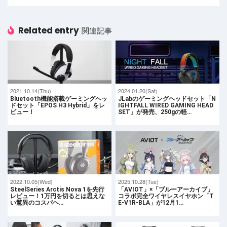
Related entry
関連記事
2021.10.14(Thu)
2024.01.20(Sat)
Bluetooth機能搭載ゲーミングヘッ
JLabのゲーミングヘッドセット「N
ドセット「EPOS H3 Hybrid」をレ
IGHTFALL WIRED GAMING HEAD
ビュー！
SET」が発売、250gの軽…
2022.10.05(Wed)
2025.10.28(Tue)
SteelSeries Arctis Nova 1を先行
「AVIOT」×「ブルーアーカイブ」
レビュー！1万円を切るとは思えな
コラボ完全ワイヤレスイヤホン「T
い驚異のコスパヘ…
E-V1R-BLA」が12月1…