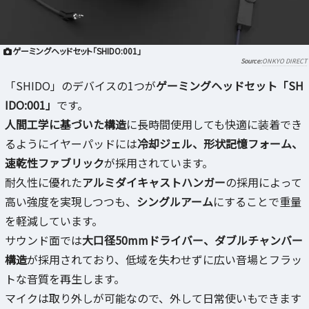
ゲーミングヘッドセット「SHIDO:001」
ONKYO DIRECT
「SHIDO」のデバイスの1つが
ゲーミングヘッドセット「SH
IDO:001」
です。
人間工学に基づいた構造
に長時間使用しても快適に装着でき
るようにイヤーパッドには
冷却ジェル、形状記憶フォーム、
速乾性ファブリック
が採用されています。
耐久性に優れた
アルミダイキャストハンガー
の採用によって
高い強度を実現しつつも、
シングルアーム
にすることで重量
を軽減しています。
サウンド面では
大口径50mmドライバー、ダブルチャンバー
構造
が採用されており、低域を失わせずに広い音場とフラッ
トな音質を再生します。
マイクは取り外しが可能なので、外して日常使いもできます