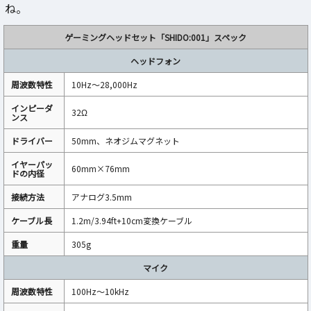
ね。
ゲーミングヘッドセット「SHIDO:001」スペック
ヘッドフォン
周波数特性
10Hz～28,000Hz
インピーダ
32Ω
ンス
ドライバー‎
50mm、ネオジムマグネット
イヤーパッ
60mm×76mm
ドの内径
接続方法
アナログ3.5mm
ケーブル長
1.2m/3.94ft+10cm変換ケーブル
重量
305g
マイク
周波数特性
100Hz～10kHz