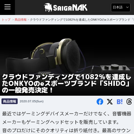
日本語
トップ
商品情報
クラウドファンディングで1082%を達成したONKYOのeスポーツブランド「
>
>
クラウドファンディングで1082%を達成し
たONKYOのeスポーツブランド「SHIDO」
の一般発売決定！
B!
商品情報
2020.07.05(Sun)
最近ではゲーミングデバイスメーカーだけでなく、音響機器
メーカーもゲーミングヘッドセットを販売しています。
音のプロだけにそのクオリティは折り紙付き。最高のサウン