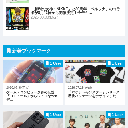
「勝利の女神：NIKKE」と30周年「ペルソナ」のコラ
ボが8月13日から開催決定！予告キ…
2026.08.03(Mon)
新着ブックマーク
1 User
1 User
2026.07.30(Thu)
2026.07.29(Wed)
ゲーム・コンピュータ界の伝説
「ポケットモンスター」シリーズ
「コモドール」からレトロなY2K
歴代パッケージをデザインした…
デ…
1 User
1 User