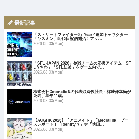
最新記事
「ストリートファイター6」Year 4追加キャラクター
「ヤスミン」8月3日配信開始！アッ…
2026.08.03(Mon)
「SFL JAPAN 2026」参戦チームの応援アイテム「SF
Lうちわ」「SFL法被」をゲーム内で…
2026.08.03(Mon)
株式会社DetonatioNの代表取締役社長・梅崎伸幸氏が
死去、享年44歳。
2026.08.03(Mon)
【ACGHK 2026】「アニメイト」「Medialink」ブー
スレポート！「Identity V」や「映画…
2026.08.03(Mon)