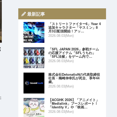
最新記事
「ストリートファイター6」Year 4
追加キャラクター「ヤスミン」8
月3日配信開始！アッ…
2026.08.03(Mon)
「SFL JAPAN 2026」参戦チーム
の応援アイテム「SFLうちわ」
「SFL法被」をゲーム内で…
2026.08.03(Mon)
株式会社DetonatioNの代表取締役
社長・梅崎伸幸氏が死去、享年44
歳。
2026.08.03(Mon)
た
【ACGHK 2026】「アニメイト」
「Medialink」ブースレポート！
「Identity V」や「映画…
2026.08.03(Mon)