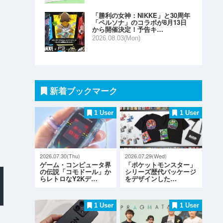
「勝利の女神：NIKKE」と30周年
「ペルソナ」のコラボが8月13日
から開催決定！予告キ…
2026.08.03(Mon)
新着ブックマーク
1 User
1 User
2026.07.30(Thu)
2026.07.29(Wed)
ゲーム・コンピュータ界
「ポケットモンスター」
の伝説「コモドール」か
シリーズ歴代パッケージ
らレトロなY2Kデ…
をデザインした…
1 User
1 User
利