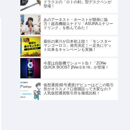
ドラクエの「ロトの剣」型デスクペンが
登場！
あのアーネスト・ホーストが開発に協
力！超高機能エナドリ「ASURAエナジー
ドリンク」を飲んでみた！
最狂の果汁が日本初上陸！「モンスター
マンゴーロコ」発売決定！一足先にゲッ
ト出来るキャンペーンも実施！
今度は自販機でショート缶！「ZONe
QUICK BOOST βVer.0.9.19」が登場！
仮想通貨(暗号通貨)デビューはどこの取引
所がオススメ？口座開設って大変なの？
人気仮想通貨取引所を徹底比較！