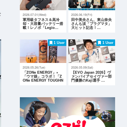
を
2026.07.01(Wed)
2026.06.19(Fri)
軍用級タフネス＆高冷
田中美央さん、東山奈央
却・大容量バッテリー搭
さんも涙「プラグマタ」
載！レノボ「Legio…
大ヒット記念！…
1 User
1 User
2026.05.26(Tue)
2026.05.09(Sat)
「ZONe ENERGY」×
【EVO Japan 2026】ヴ
「ウマ娘」コラボ！「Z
ァンパイアセイヴァー部
ONe ENERGY TOUGHN
門優勝のKaji選手 …
ESS G…