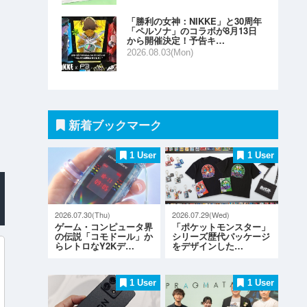
「勝利の女神：NIKKE」と30周年
「ペルソナ」のコラボが8月13日
から開催決定！予告キ…
2026.08.03(Mon)
新着ブックマーク
1 User
1 User
2026.07.30(Thu)
2026.07.29(Wed)
ゲーム・コンピュータ界
「ポケットモンスター」
の伝説「コモドール」か
シリーズ歴代パッケージ
らレトロなY2Kデ…
をデザインした…
1 User
1 User