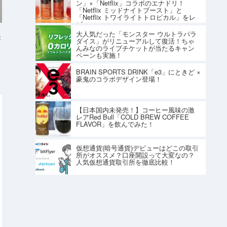
ン」×「Netflix」コラボのエナドリ！
「Netflix ミッドナイトブースト」と
「Netflix トワイライトトロピカル」をレ
ビュー
大人気だった「モンスター ウルトラパラ
S
ダイス」がリニューアルして復活！ちゃ
んみなのライブチケットが当たるキャン
ペーンも実施！
BRAIN SPORTS DRINK「e3」にときど ×
豪鬼のコラボデザイン登場！
【日本国内未発売！】コーヒー風味の激
レアRed Bull「COLD BREW COFFEE
FLAVOR」を飲んでみた！
仮想通貨(暗号通貨)デビューはどこの取引
所がオススメ？口座開設って大変なの？
人気仮想通貨取引所を徹底比較！