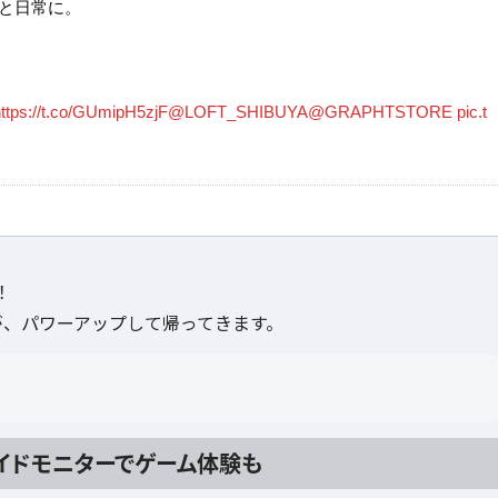
と日常に。
ttps://t.co/GUmipH5zjF
@LOFT_SHIBUYA
@GRAPHTSTORE
pic.t
！
が、パワーアップして帰ってきます。
イドモニターでゲーム体験も