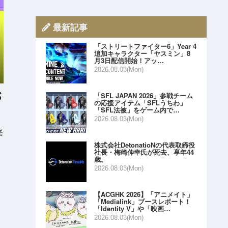
最新記事
「ストリートファイター6」Year 4
追加キャラクター「ヤスミン」8
月3日配信開始！アッ…
2026.08.03(Mon)
「SFL JAPAN 2026」参戦チーム
の応援アイテム「SFLうちわ」
「SFL法被」をゲーム内で…
2026.08.03(Mon)
楽
株式会社DetonatioNの代表取締役
社長・梅崎伸幸氏が死去、享年44
歳。
2026.08.03(Mon)
【ACGHK 2026】「アニメイト」
「Medialink」ブースレポート！
「Identity V」や「映画…
2026.08.03(Mon)