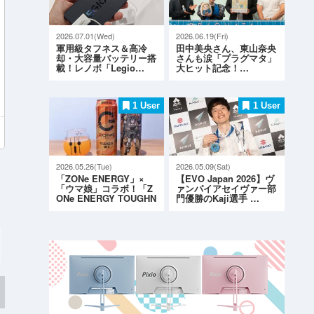
2026.07.01(Wed)
2026.06.19(Fri)
軍用級タフネス＆高冷
田中美央さん、東山奈央
却・大容量バッテリー搭
さんも涙「プラグマタ」
載！レノボ「Legio…
大ヒット記念！…
1 User
1 User
2026.05.26(Tue)
2026.05.09(Sat)
「ZONe ENERGY」×
【EVO Japan 2026】ヴ
「ウマ娘」コラボ！「Z
ァンパイアセイヴァー部
ONe ENERGY TOUGHN
門優勝のKaji選手 …
ESS G…