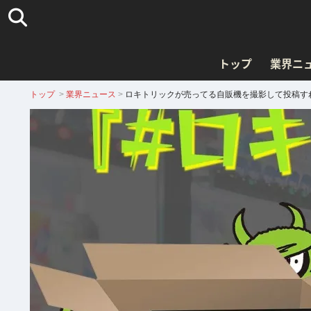
トップ
業界ニ
トップ
>
業界ニュース
>
ロキトリックが売ってる自販機を撮影して投稿す