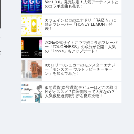
Ver.1.0.0」発売決定！人気アーティストと
のコラボ楽曲も発表！
カフェインゼロのエナドリ「RAIZIN」に
限定フレーバー「HONEY LEMON」発
表！
r
ZONe公式サイトにウマ娘コラボフレーバ
ー「TOUGHNESS」の成分が公開！人気
の「Utopia」もアップデート！
を
0カロリー0シュガーのモンスターエナジ
ー「モンスター ウルトラピーチーキー
ン」を飲んでみた！
仮想通貨(暗号通貨)デビューはどこの取引
所がオススメ？口座開設って大変なの？
人気仮想通貨取引所を徹底比較！