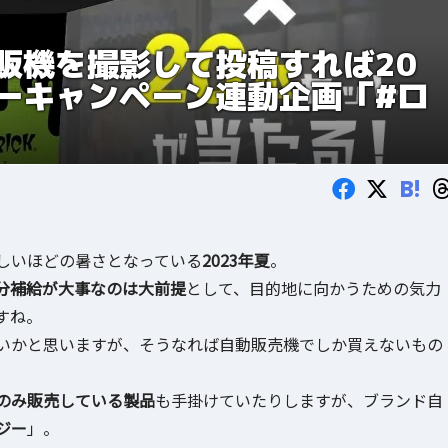
販機を撮影して投稿すれば20
ーキャンペーン連動企画「#ロ
B!
しいほどの暑さとなっている
2023年夏
。
分補給が大事なのは大前提
として、目的地に向かうための気力
すね。
いかと思いますが、そうなれば自動販売機でしか買えないもの
のみ販売している製品
も手掛けていたりしますが、ブランド自
ジー
」。