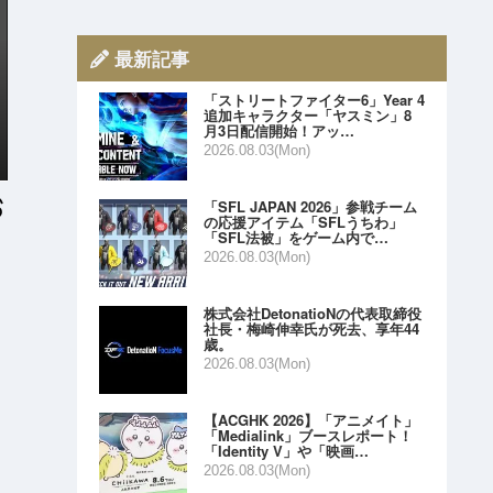
最新記事
「ストリートファイター6」Year 4
追加キャラクター「ヤスミン」8
月3日配信開始！アッ…
2026.08.03(Mon)
「SFL JAPAN 2026」参戦チーム
の応援アイテム「SFLうちわ」
「SFL法被」をゲーム内で…
2026.08.03(Mon)
株式会社DetonatioNの代表取締役
社長・梅崎伸幸氏が死去、享年44
歳。
2026.08.03(Mon)
【ACGHK 2026】「アニメイト」
「Medialink」ブースレポート！
「Identity V」や「映画…
2026.08.03(Mon)