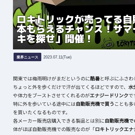
ロキトリックが売ってる自
本もらえるチャンス！サマ
キを探せ」開催！
業界ニュース
2023.07.11(Tue)
関東では梅雨明けがまだというのに
酷暑
と呼ぶにふさわ
ちょっと外を歩くだけで汗が出てくるほどですので、
水
や体力をブーストさせてくれるのが
エナジードリンク
で
特に外を歩いている途中には
自動販売機で買う
ことも多
を買いたくなるものです。
各メーカー販売店購入できる製品とは別に
自動販売機で
体がほぼ自動販売機での販売なのが「
ロキトリックエナ