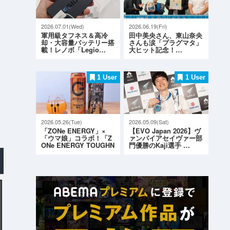
2026.07.01(Wed)
2026.06.19(Fri)
軍用級タフネス＆高冷
田中美央さん、東山奈央
却・大容量バッテリー搭
さんも涙「プラグマタ」
載！レノボ「Legio…
大ヒット記念！…
1 User
1 User
2026.05.26(Tue)
2026.05.09(Sat)
「ZONe ENERGY」×
【EVO Japan 2026】ヴ
「ウマ娘」コラボ！「Z
ァンパイアセイヴァー部
ONe ENERGY TOUGHN
門優勝のKaji選手 …
ESS G…