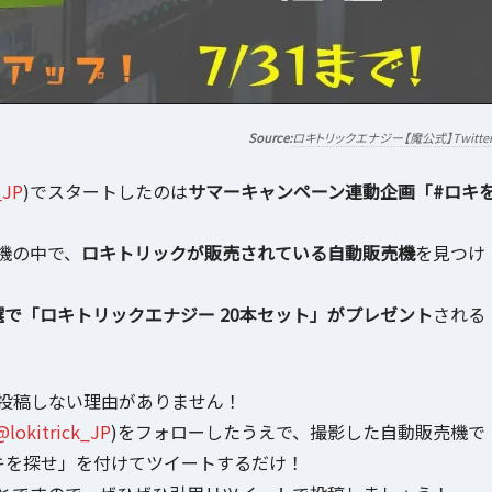
ロキトリックエナジー【魔公式】Twitte
_JP
)でスタートしたのは
サマーキャンペーン連動企画「#ロキ
機の中で、
ロキトリックが販売されている自動販売機
を見つけ
選で「ロキトリックエナジー 20本セット」がプレゼント
される
て投稿しない理由がありません！
@lokitrick_JP
)をフォローしたうえで、撮影した自動販売機で
キを探せ」を付けてツイートするだけ！