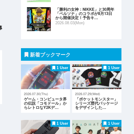
「勝利の女神：NIKKE」と30周年
「ペルソナ」のコラボが8月13日
から開催決定！予告キ…
2026.08.03(Mon)
募
新着ブックマーク
1 User
1 User
2026.07.30(Thu)
2026.07.29(Wed)
ゲーム・コンピュータ界
「ポケットモンスター」
の伝説「コモドール」か
シリーズ歴代パッケージ
らレトロなY2Kデ…
をデザインした…
1 User
1 User