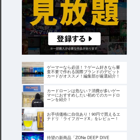
ゲーマーなら必須！？ゲーム好きなら審
査不要で作れる国際ブランドのデビット
カードがオススメ！編集部が厳選紹介！
カードローンは危ない？消費が多いゲー
マーにおすすめしたい初めてのカードロ
ーンを紹介！
お手頃価格に自信あり！90円で買えるエ
ナドリ「ライフガードX」をレビュー！
待望の新商品「ZONe DEEP DIVE