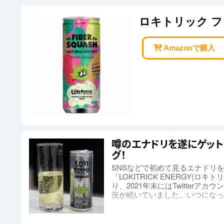
ロキトリック ファ
Amazonで購入
噂のエナドリを遂にゲット！新
グ！
SNSなどで初めて見るエナドリ
「LOKITRICK ENERGY
り、2021年末にはTwitter
況が続いていました。いつになっ