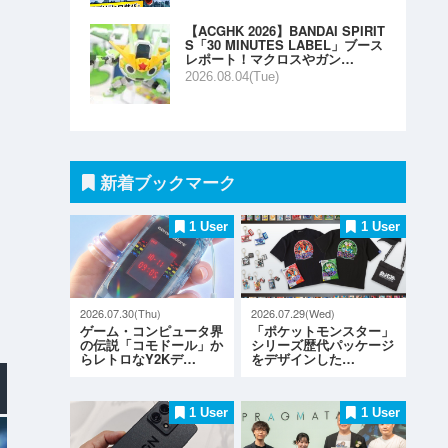
【ACGHK 2026】BANDAI SPIRIT
S「30 MINUTES LABEL」ブース
レポート！マクロスやガン…
2026.08.04(Tue)
新着ブックマーク
1 User
1 User
2026.07.30(Thu)
2026.07.29(Wed)
ゲーム・コンピュータ界
「ポケットモンスター」
の伝説「コモドール」か
シリーズ歴代パッケージ
らレトロなY2Kデ…
をデザインした…
1 User
1 User