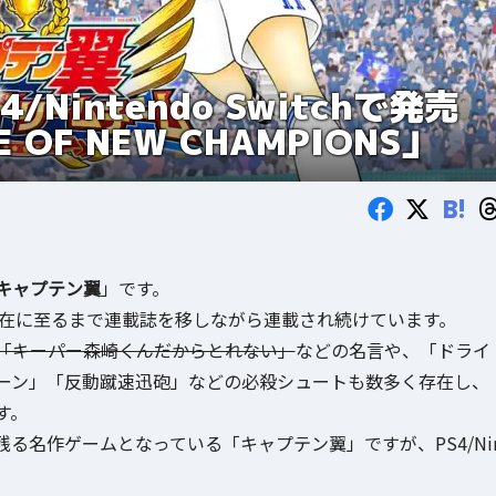
intendo Switchで発売
OF NEW CHAMPIONS」
B!
キャプテン翼
」です。
現在に至るまで連載誌を移しながら連載され続けています。
「キーパー森崎くんだからとれない」
などの名言や、「ドライ
ーン」「反動蹴速迅砲」などの必殺シュートも数多く存在し、
す。
る名作ゲームとなっている「キャプテン翼」ですが、PS4/Ni