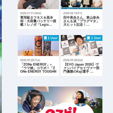
2026.07.01(Wed)
2026.06.19(Fri)
軍用級タフネス＆高冷
田中美央さん、東山奈央
却・大容量バッテリー搭
さんも涙「プラグマタ」
載！レノボ「Legio…
大ヒット記念！…
1 User
1 User
2026.05.26(Tue)
2026.05.09(Sat)
「ZONe ENERGY」×
【EVO Japan 2026】ヴ
「ウマ娘」コラボ！「Z
ァンパイアセイヴァー部
ONe ENERGY TOUGHN
門優勝のKaji選手 …
ESS G…