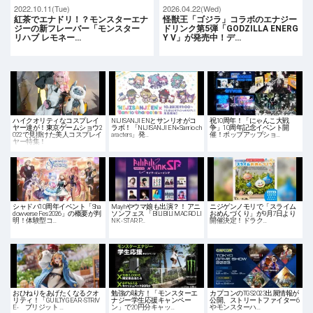
2022.10.11(Tue)
2026.04.22(Wed)
紅茶でエナドリ！？モンスターエナ
怪獣王「ゴジラ」コラボのエナジー
ジーの新フレーバー「モンスター
ドリンク第5弾「GODZILLA ENERG
リハブ レモネー…
Y Ⅴ」が発売中！デ…
ハイクオリティなコスプレイ
NIJISANJI ENとサンリオがコ
祝10周年！「にゃんこ大戦
ヤー達が！東京ゲームショウ2
ラボ！「NIJISANJI EN×Sanrio ch
争」10周年記念イベント開
022で見掛けた美人コスプレイ
aracters」発…
催！ポップアップショ…
ヤー特集！
シャドバ10周年イベント「Sha
May’nやウマ娘も出演？！ アニ
ニジゲンノモリで「スライム
dowverse Fes 2026」の概要が判
ソンフェス 「BILIBILI MACRO LI
おめんづくり」が9月7日より
明！体験型コ…
NK - STAR P…
開催決定！ドラク…
おひねりをあげたくなるクオ
勉強の味方！「モンスターエ
カプコンのTGS2023出展情報が
リティ！「GUILTY GEAR -STRIV
ナジー学生応援キャンペー
公開、ストリートファイター6
E- ブリジット …
ン」で20円分キャッ…
やモンスターハ…