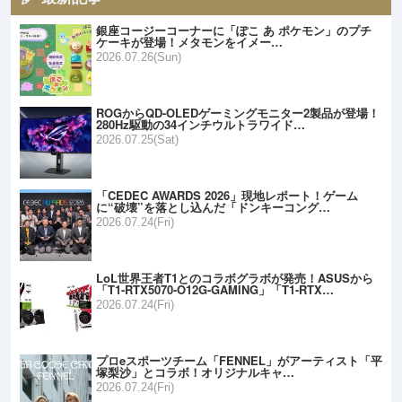
銀座コージーコーナーに「ぽこ あ ポケモン」のプチ
ケーキが登場！メタモンをイメー…
2026.07.26(Sun)
ROGからQD-OLEDゲーミングモニター2製品が登場！
280Hz駆動の34インチウルトラワイド…
2026.07.25(Sat)
「CEDEC AWARDS 2026」現地レポート！ゲーム
に“破壊”を落とし込んだ「ドンキーコング…
2026.07.24(Fri)
LoL世界王者T1とのコラボグラボが発売！ASUSから
「T1-RTX5070-O12G-GAMING」「T1-RTX…
2026.07.24(Fri)
プロeスポーツチーム「FENNEL」がアーティスト「平
塚梨沙」とコラボ！オリジナルキャ…
2026.07.24(Fri)