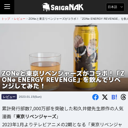
日本語
トップ
レビュー
ZONeと東京リベンジャーズがコラボ！「ZONe ENERGY REVENGE」
>
>
ZONeと東京リベンジャーズがコラボ！「Z
ONe ENERGY REVENGE」を飲んでリベ
ンジしてみた！
B!
レビュー
2023.01.15(Sun)
累計発行部数7,000万部を突破した和久井健先生原作の人気
漫画「
東京リベンジャーズ
」
2023年1月よりテレビアニメの2期となる「東京リベンジャ