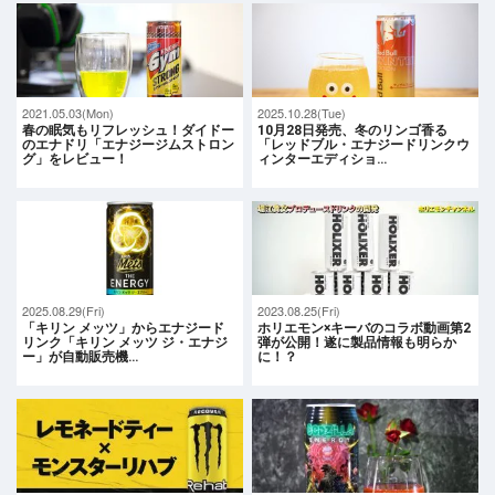
2021.05.03(Mon)
2025.10.28(Tue)
春の眠気もリフレッシュ！ダイドー
10月28日発売、冬のリンゴ香る
のエナドリ「エナジージムストロン
「レッドブル・エナジードリンクウ
グ」をレビュー！
ィンターエディショ…
2025.08.29(Fri)
2023.08.25(Fri)
「キリン メッツ」からエナジード
ホリエモン×キーバのコラボ動画第2
リンク「キリン メッツ ジ・エナジ
弾が公開！遂に製品情報も明らか
ー」が自動販売機…
に！？