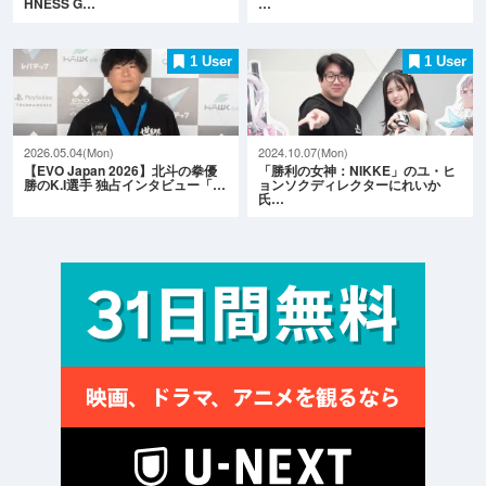
HNESS G…
…
1 User
1 User
2026.05.04(Mon)
2024.10.07(Mon)
【EVO Japan 2026】北斗の拳優
「勝利の女神：NIKKE」のユ・ヒ
勝のK.I選手 独占インタビュー「…
ョンソクディレクターにれいか
氏…