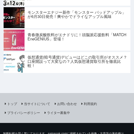
モンスターエナジー新作「モンスター バッドアップル」
が6月30日発売！爽やかでドライなアップル風味
青春微炭酸飲料がエナドリに！頭脳派応援飲料「MATCH
EneGENIUS」登場！
仮想通貨(暗号通貨)デビューはどこの取引所がオススメ？
口座開設って大変なの？人気仮想通貨取引所を徹底比
較！
トップ
当サイトについて
お問い合わせ
利用規約
プライバシーポリシー
ライター募集中
無断転載を固く禁じております。saiganak.comに掲載されている画像・文章等の著作権は