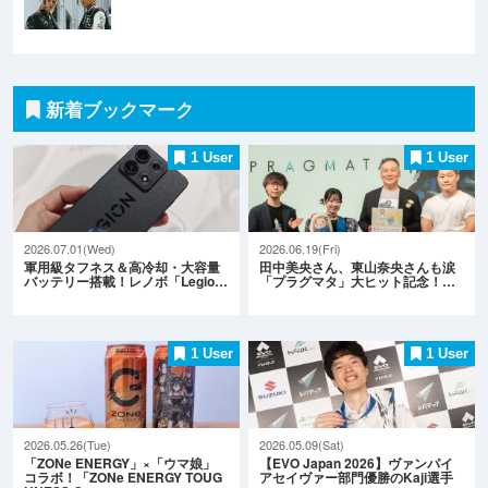
新着ブックマーク
1 User
1 User
2026.07.01(Wed)
2026.06.19(Fri)
軍用級タフネス＆高冷却・大容量
田中美央さん、東山奈央さんも涙
バッテリー搭載！レノボ「Legio…
「プラグマタ」大ヒット記念！…
1 User
1 User
2026.05.26(Tue)
2026.05.09(Sat)
「ZONe ENERGY」×「ウマ娘」
【EVO Japan 2026】ヴァンパイ
コラボ！「ZONe ENERGY TOUG
アセイヴァー部門優勝のKaji選手