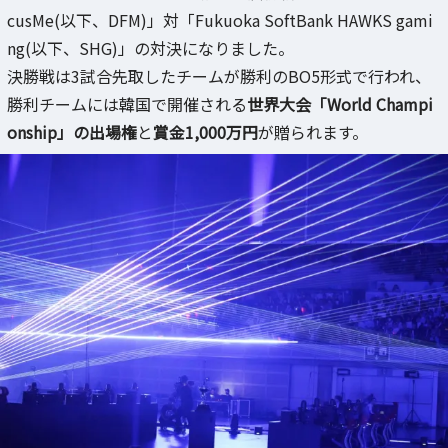
cusMe(以下、DFM)」対「Fukuoka SoftBank HAWKS gami
ng(以下、SHG)」の対決になりました。
決勝戦は3試合先取したチームが勝利のBO5形式で行われ、
勝利チームには韓国で開催される
世界大会「World Champi
onship」の出場権
と
賞金1,000万円
が贈られます。