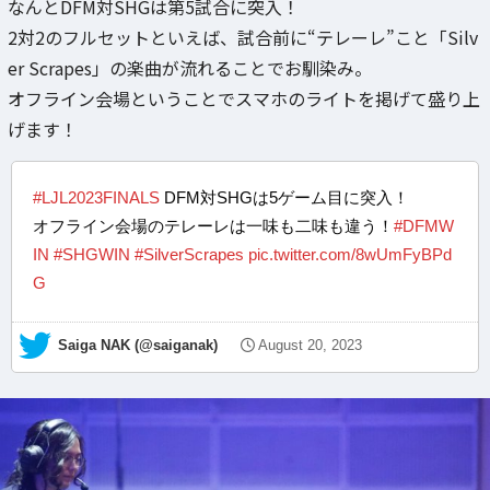
なんとDFM対SHGは第5試合に突入！
2対2のフルセットといえば、試合前に“テレーレ”こと「Silv
er Scrapes」の楽曲が流れることでお馴染み。
オフライン会場ということでスマホのライトを掲げて盛り上
げます！
#LJL2023FINALS
DFM対SHGは5ゲーム目に突入！
オフライン会場のテレーレは一味も二味も違う！
#DFMW
IN
#SHGWIN
#SilverScrapes
pic.twitter.com/8wUmFyBPd
G
— Saiga NAK (@saiganak)
August 20, 2023