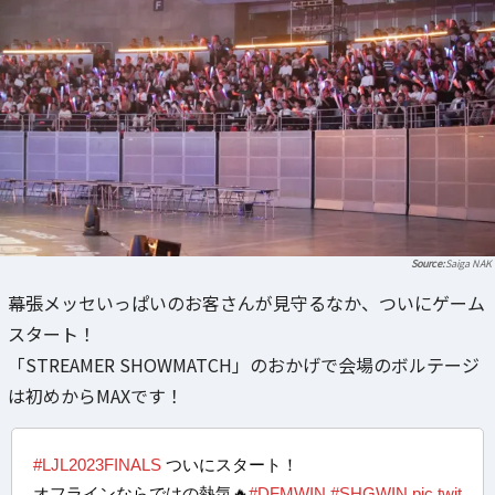
Saiga NAK
幕張メッセいっぱいのお客さんが見守るなか、ついにゲーム
スタート！
「STREAMER SHOWMATCH」のおかげで会場のボルテージ
は初めからMAXです！
#LJL2023FINALS
ついにスタート！
オフラインならではの熱気🔥
#DFMWIN
#SHGWIN
pic.twit