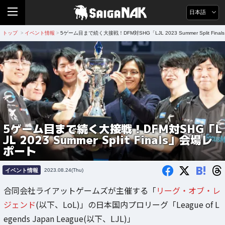
日本語
トップ
イベント情報
5ゲーム目まで続く大接戦！DFM対SHG「LJL 2023 Summer Split Fin
>
>
5ゲーム目まで続く大接戦！DFM対SHG「L
JL 2023 Summer Split Finals」会場レ
ポート
B!
イベント情報
2023.08.24(Thu)
合同会社ライアットゲームズが主催する「
リーグ・オブ・レ
ジェンド
(以下、LoL)」の日本国内プロリーグ「League of L
egends Japan League(以下、LJL)」