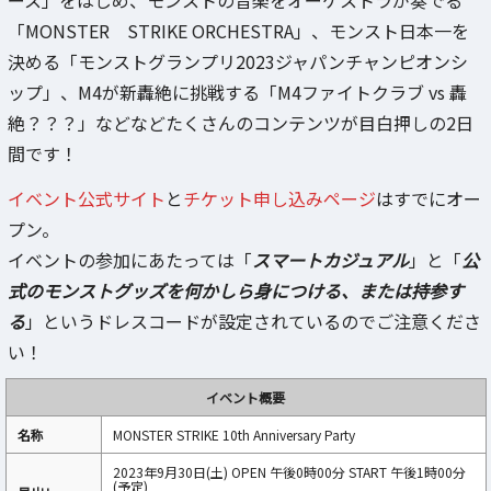
「MONSTER STRIKE ORCHESTRA」、モンスト日本一を
決める「モンストグランプリ2023ジャパンチャンピオンシ
ップ」、M4が新轟絶に挑戦する「M4ファイトクラブ vs 轟
絶？？？」などなどたくさんのコンテンツが目白押しの2日
間です！
イベント公式サイト
と
チケット申し込みページ
はすでにオー
プン。
イベントの参加にあたっては「
スマートカジュアル
」と「
公
式のモンストグッズを何かしら身につける、または持参す
る
」というドレスコードが設定されているのでご注意くださ
い！
イベント概要
名称
MONSTER STRIKE 10th Anniversary Party
2023年9月30日(土) OPEN 午後0時00分 START 午後1時00分
(予定)