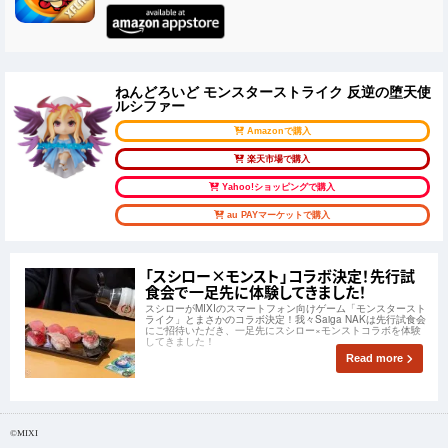
ねんどろいど モンスターストライク 反逆の堕天使
ルシファー
Amazonで購入
楽天市場で購入
Yahoo!ショッピングで購入
au PAYマーケットで購入
「スシロー×モンスト」コラボ決定！先行試
食会で一足先に体験してきました！
スシローがMIXIのスマートフォン向けゲーム「モンスタースト
ライク」とまさかのコラボ決定！我々Saiga NAKは先行試食会
にご招待いただき、一足先にスシロー×モンストコラボを体験
してきました！
Read more
©MIXI