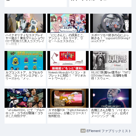
ハイクオリティなコスプレイ
「にじさんじ」の戌亥とこ、
スポーツカー好きの心にぶっ
ヤー達が！東京ゲームショウ2
アンジュ・カトリーナ、リ
刺さる！「Logicool G29 Driving F
022で見掛けた美人コスプレイ
ゼ・ヘルエスタのユ…
orceステア…
ヤー特集！
カプコンストア、カプセルラ
Nintendo Musicがパソコン・タ
REJECT所属Raef選手が「TWT 2
ボに「ロックマンエグゼ」シ
ブレットに対応！「マリオカ
025 Global Finals」出場権を獲
リーズから「メッ…
ート ワールド」…
得！スウェー…
「eFootball2024」にて「ブルー
スマホ版FOA「Fight of Animals-S
吉幾三さんが歌う「バイオハ
ロック」コラボが開催！コラ
olo Edition-」が遂にリリース！
ザード ヴィレッジ」公式イ
ボした特別デザ…
無料配信…
メージソング「俺…
EFlement ファブリックミスト