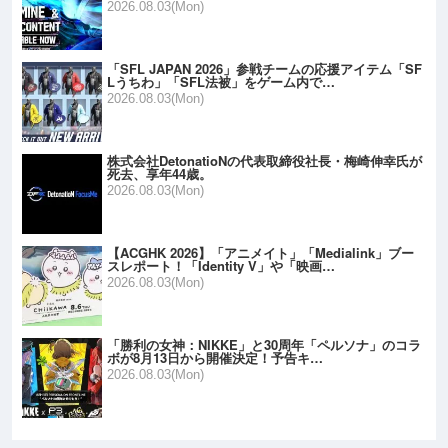
2026.08.03(Mon)
「SFL JAPAN 2026」参戦チームの応援アイテム「SF
Lうちわ」「SFL法被」をゲーム内で…
2026.08.03(Mon)
株式会社DetonatioNの代表取締役社長・梅崎伸幸氏が
死去、享年44歳。
2026.08.03(Mon)
【ACGHK 2026】「アニメイト」「Medialink」ブー
スレポート！「Identity V」や「映画…
2026.08.03(Mon)
「勝利の女神：NIKKE」と30周年「ペルソナ」のコラ
ボが8月13日から開催決定！予告キ…
2026.08.03(Mon)