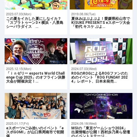
2023.07.03(Mon)
2019.08.06(Tue)
この夏をイカした夏にしなイカ？
夏休みはぷよぷよ！愛媛県松山市で
「スプラトゥーン3 × 横浜・八景島
KISUKE PRESENTS eスポーツ大会
シーパラダイス …
「初代 キスケ ぷよ…
2025.12.15(Mon)
2024.07.03(Wed)
「ｉｎゼリー esports World Chall
ROGのROGによるROGファンのた
enge Cup 2025」のオフライン決勝
めのイベント「ROG FUNDAY 202
大会が開催決定！…
4」レポート、日本未発売…
2025.01.17(Fri)
2024.09.18(Wed)
eスポーツ×ごみ拾いのイベント「e
MSIの「東京ゲームショウ2024」
スポGOMI」が山口県周南市で初開
出展情報が公開！西村歩乃果ら登壇
催
のイベントステージ…