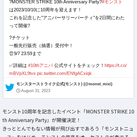
?MONSTER STRIKE 10th Anniversary Party?
#モンスト
は2023/10/10に10周年を迎えます！
これを記念した”アニバーサリーパーティ”を2日間にわた
って開催?
?️チケット
一般先行販売（抽選）受付中！
⏰9/7 23:59まで
✅詳細は
#10thアニパ
公式サイトをチェック！
https://t.co/
mBVpXL9tvs
pic.twitter.com/ENfgACxiqk
— モンスターストライク公式(モンスト) (@monst_mixi)
August 31, 2023
モンスト10周年を記念したイベント「MONSTER STRIKE 10
th Anniversary Party」が開催決定！
きっととんでもない情報が飛び出すであろう「モンストニュ
ース」をはじめ、モンストの音楽をオーケストラが奏でる