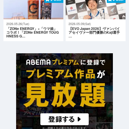
2026.05.26(Tue)
2026.05.09(Sat)
「ZONe ENERGY」×「ウマ娘」
【EVO Japan 2026】ヴァンパイ
コラボ！「ZONe ENERGY TOUG
アセイヴァー部門優勝のKaji選手
HNESS G…
…