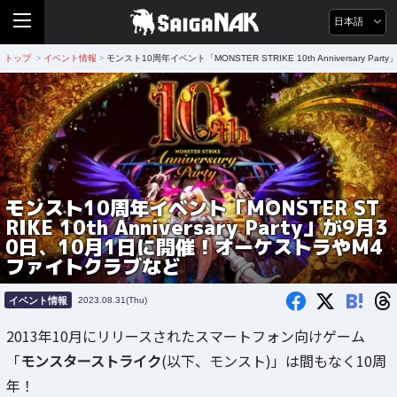
日本語
トップ
イベント情報
モンスト10周年イベント「MONSTER STRIKE 10th Anniversar
>
>
モンスト10周年イベント「MONSTER ST
RIKE 10th Anniversary Party」が9月3
0日、10月1日に開催！オーケストラやM4
ファイトクラブなど
B!
イベント情報
2023.08.31(Thu)
2013年10月にリリースされたスマートフォン向けゲーム
「
モンスターストライク
(以下、モンスト)」は間もなく10周
年！