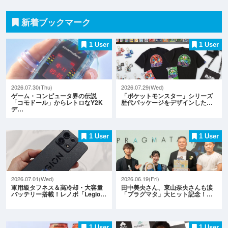
新着ブックマーク
1 User
1 User
2026.07.30(Thu)
2026.07.29(Wed)
ゲーム・コンピュータ界の伝説
「ポケットモンスター」シリーズ
「コモドール」からレトロなY2K
歴代パッケージをデザインした…
デ…
1 User
1 User
2026.07.01(Wed)
2026.06.19(Fri)
軍用級タフネス＆高冷却・大容量
田中美央さん、東山奈央さんも涙
バッテリー搭載！レノボ「Legio…
「プラグマタ」大ヒット記念！…
1 User
1 User