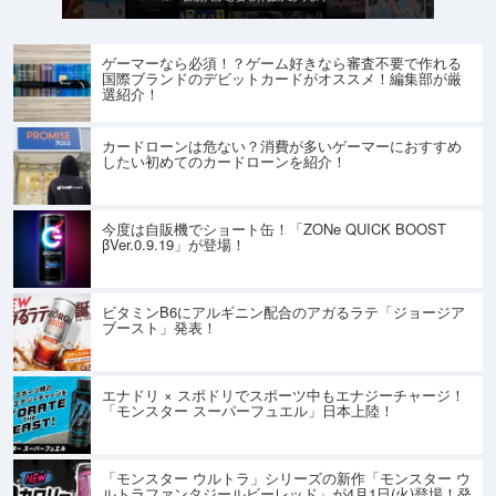
ゲーマーなら必須！？ゲーム好きなら審査不要で作れる
国際ブランドのデビットカードがオススメ！編集部が厳
選紹介！
カードローンは危ない？消費が多いゲーマーにおすすめ
したい初めてのカードローンを紹介！
今度は自販機でショート缶！「ZONe QUICK BOOST
βVer.0.9.19」が登場！
ビタミンB6にアルギニン配合のアガるラテ「ジョージア
ブースト」発表！
エナドリ × スポドリでスポーツ中もエナジーチャージ！
「モンスター スーパーフュエル」日本上陸！
「モンスター ウルトラ」シリーズの新作「モンスター ウ
ルトラファンタジールビーレッド」が4月1日(火)登場！発