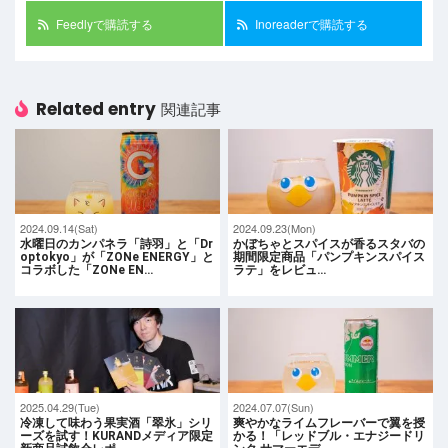
Feedlyで購読する
Inoreaderで購読する
Related entry
関連記事
2024.09.14(Sat)
2024.09.23(Mon)
水曜日のカンパネラ「詩羽」と「Dr
かぼちゃとスパイスが香るスタバの
optokyo」が「ZONe ENERGY」と
期間限定商品「パンプキンスパイス
コラボした「ZONe EN…
ラテ」をレビュ…
2025.04.29(Tue)
2024.07.07(Sun)
冷凍して味わう果実酒「翠氷」シリ
爽やかなライムフレーバーで翼を授
ーズを試す！KURANDメディア限定
かる！「レッドブル・エナジードリ