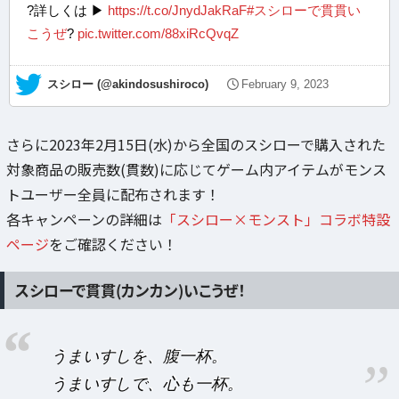
?詳しくは ▶
https://t.co/JnydJakRaF
#スシローで貫貫い
こうぜ
?
pic.twitter.com/88xiRcQvqZ
— スシロー (@akindosushiroco)
February 9, 2023
さらに2023年2月15日(水)から全国のスシローで購入された
対象商品の販売数(貫数)に応じてゲーム内アイテムがモンス
トユーザー全員に配布されます！
各キャンペーンの詳細は
「スシロー×モンスト」コラボ特設
ページ
をご確認ください！
スシローで貫貫(カンカン)いこうぜ！
うまいすしを、腹一杯。
うまいすしで、心も一杯。