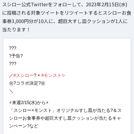
スシロー公式Twitterをフォローして、2023年2月15日(水)
に投稿される対象ツイートをリツイートするとスシローお食
事券3,000円分が10人に、超巨大すし皿クッションが1人に
当たります！
???
?予告?
???
／
#スシロー
? ×
#モンスト
✨
㊗?コラボ決定?㊗
＼
⚡来週2/15(水)から⚡
「スシロー×モンスト」オリジナルすし皿が当たる?＆ス
シローお食事券や超巨大すし皿クッションが当たるキャ
ンペーン?など