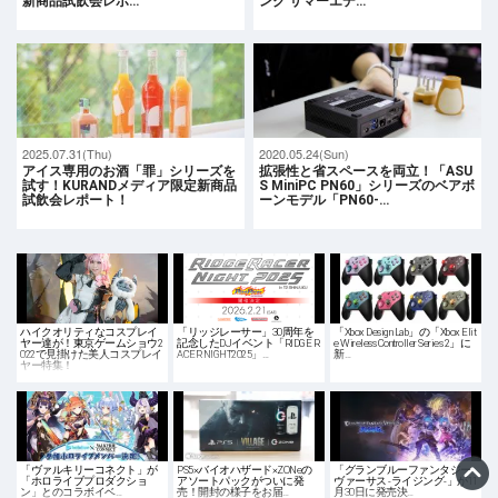
新商品試飲会レポ…
ンク サマーエデ…
2025.07.31(Thu)
2020.05.24(Sun)
アイス専用のお酒「罪」シリーズを
拡張性と省スペースを両立！「ASU
試す！KURANDメディア限定新商品
S MiniPC PN60」シリーズのベアボ
試飲会レポート！
ーンモデル「PN60-…
ハイクオリティなコスプレイ
「リッジレーサー」30周年を
「Xbox Design Lab」の「Xbox Elit
ヤー達が！東京ゲームショウ2
記念したDJイベント「RIDGE R
e Wireless Controller Series 2」に
022で見掛けた美人コスプレイ
ACER NIGHT2025」…
新…
ヤー特集！
「ヴァルキリーコネクト」が
PS5×バイオハザード×ZONeの
「グランブルーファンタジー
「ホロライブプロダクショ
アソートパックがついに発
ヴァーサス -ライジング-」が11
ン」とのコラボイベ…
売！開封の様子をお届…
月30日に発売決…