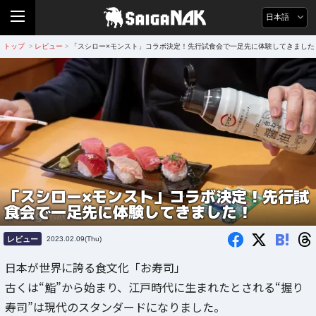
日本語
トップ
レビュー
「スシロー×モンスト」コラボ決定！先行試食会で一足先に体験してきました
>
>
「スシロー×モンスト」コラボ決定！先行試
食会で一足先に体験してきました！
B!
レビュー
2023.02.09(Thu)
日本が世界に誇る食文化「お寿司」
古くは“鮨”から始まり、江戸時代に生まれたとされる“握り
寿司”は現代のスタンダードになりました。