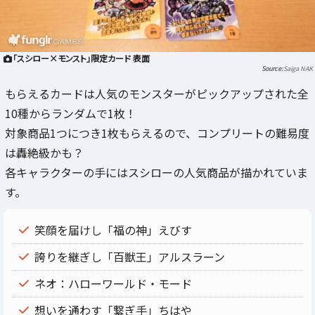
「スシロー×モンスト」限定カード 表面
Saiga NAK
もらえるカードは人気のモンスターがピックアップされた全
10種からランダムで1枚！
対象商品1つにつき1枚もらえるので、コンプリートの難易度
は轟絶級かも？
各キャラクターの手にはスシローの人気商品が描かれていま
す。
笑顔を届けし「福の神」えびす
誇りを継ぎし「百獣王」アルスラーン
ネオ：ハローワールド・モード
想いを通わす「繋ぎ手」ちはや