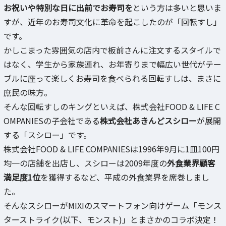
お祝いや特別な日に出前でお寿司を
という方は多いと思いま
すが、近年のお寿司文化に革命を起こしたのが「回転すし」
です。
かしこまった雰囲気の店内で板前さんに注文するスタイルで
はなく、学生から家族連れ、お年寄りまで幅広い世代がテー
ブルに座って楽しくお寿司を食べられる回転すしは、まさに
庶民の味方。
そんな回転すしのキングといえば、株式会社FOOD & LIFE C
OMPANIESの子会社である
株式会社あきんどスシロー
が展開
する「スシロー」です。
株式会社FOOD & LIFE COMPANIESは1996年9月に1皿100円
均一の店舗を出店し、スシローは2009年度の
外食業界顧客
満足度1位
を獲得するなど、平成の外食業界を席巻しまし
た。
そんなスシローがMIXIのスマートフォン向けゲーム「モンス
ターストライク(以下、モンスト)」とまさかのコラボ決定！