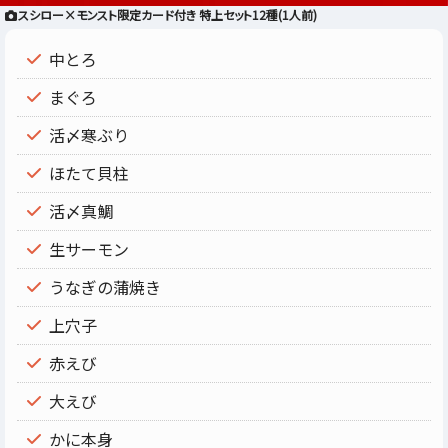
スシロー×モンスト限定カード付き 特上セット12種(1人前)
中とろ
まぐろ
活〆寒ぶり
ほたて貝柱
活〆真鯛
生サーモン
うなぎの蒲焼き
上穴子
赤えび
大えび
かに本身