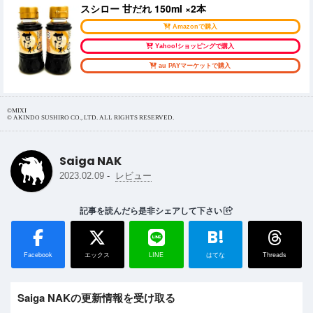
スシロー 甘だれ 150ml ×2本
Amazonで購入
Yahoo!ショッピングで購入
au PAYマーケットで購入
©MIXI
© AKINDO SUSHIRO CO., LTD. ALL RIGHTS RESERVED.
Saiga NAK
-
2023.02.09
レビュー
記事を読んだら是非シェアして下さい
B!
Facebook
エックス
LINE
はてな
Threads
Saiga NAKの更新情報を受け取る