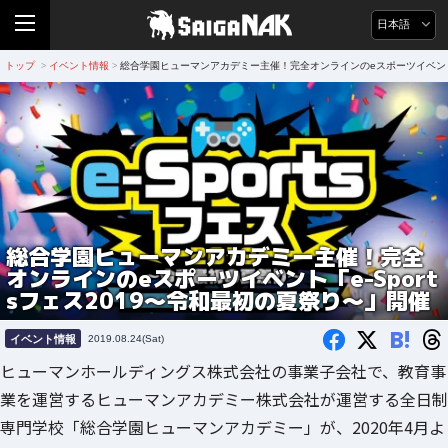
日本語
トップ
イベント情報
総合学園ヒューマンアカデミー主催！完全オンラインのeスポーツイベント「e
>
>
総合学園ヒューマンアカデミー主催！完全
オンラインのeスポーツイベント「e-Sport
sフェス2019～令和最初の夏祭り～」開催
B!
イベント情報
2019.08.24(Sat)
ヒューマンホールディングス株式会社の事業子会社で、教育事
業を運営するヒューマンアカデミー株式会社が運営する全日制
専門学校「総合学園ヒューマンアカデミー」が、2020年4月よ