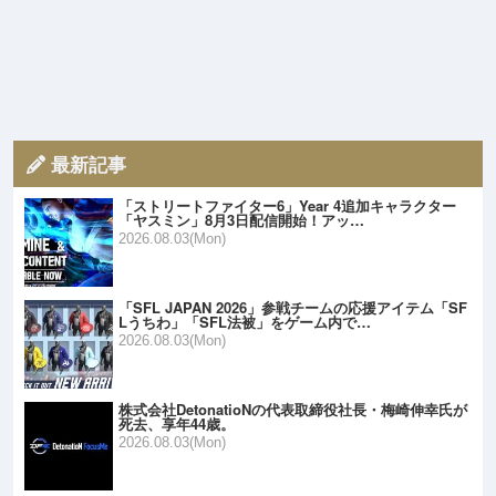
最新記事
「ストリートファイター6」Year 4追加キャラクター
「ヤスミン」8月3日配信開始！アッ…
2026.08.03(Mon)
「SFL JAPAN 2026」参戦チームの応援アイテム「SF
Lうちわ」「SFL法被」をゲーム内で…
2026.08.03(Mon)
株式会社DetonatioNの代表取締役社長・梅崎伸幸氏が
死去、享年44歳。
2026.08.03(Mon)