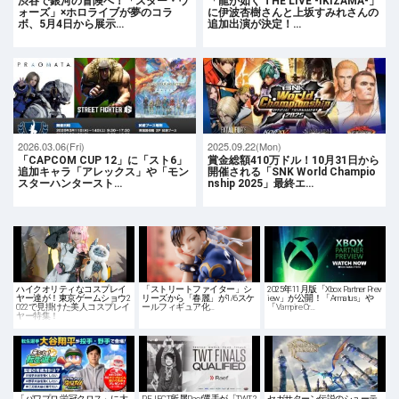
渋谷で銀河の冒険へ！「スター・ウ
「龍が如く THE LIVE -IKIZAMA-」
ォーズ」×ホロライブが夢のコラ
に伊波杏樹さんと上坂すみれさんの
ボ、5月4日から展示…
追加出演が決定！…
2026.03.06(Fri)
2025.09.22(Mon)
「CAPCOM CUP 12」に「スト6」
賞金総額410万ドル！10月31日から
追加キャラ「アレックス」や「モン
開催される「SNK World Champio
スターハンタースト…
nship 2025」最終エ…
ハイクオリティなコスプレイ
「ストリートファイター」シ
2025年11月版「Xbox Partner Prev
ヤー達が！東京ゲームショウ2
リーズから「春麗」が1/6スケ
iew」が公開！「Armatus」や
022で見掛けた美人コスプレイ
ールフィギュア化…
「Vampire Cr…
ヤー特集！
「パワプロ 栄冠クロス」に大
REJECT所属Raef選手が「TWT 2
セガサターン伝説のシューテ