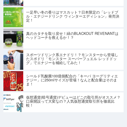
一足早い冬の香りはマスカット？日本限定の「レッドブ
ル・エナジードリンク ウィンターエディション」発売決
定！
真のカタチを取り戻せ！緑のBLACKOUT REVENANTは
ヘッドコーチを救えるか！？
スポーツドリンク系エナドリ！？モンスターから登場し
たスポドリ「モンスター スーパーフュエル レッドドッ
グ」でエナジーを補給してみた！
シールド乳酸菌100億個配合の「キーバ ヨーグリティエ
ナジー」に250mlサイズが登場！なんと配合量はそのま
ま！
仮想通貨(暗号通貨)デビューはどこの取引所がオススメ？
口座開設って大変なの？人気仮想通貨取引所を徹底比
較！