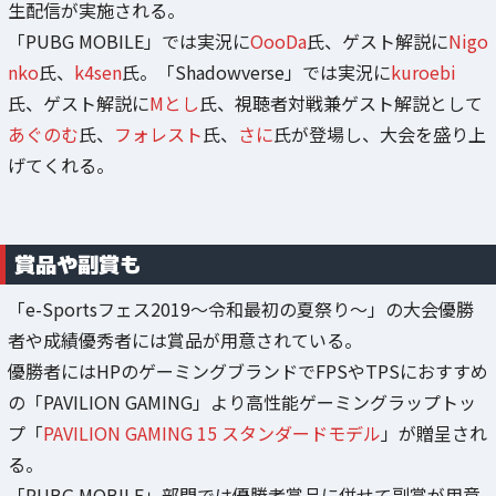
生配信が実施される。
「PUBG MOBILE」では実況に
OooDa
氏、ゲスト解説に
Nigo
nko
氏、
k4sen
氏。「Shadowverse」では実況に
kuroebi
氏、ゲスト解説に
Mとし
氏、視聴者対戦兼ゲスト解説として
あぐのむ
氏、
フォレスト
氏、
さに
氏が登場し、大会を盛り上
げてくれる。
賞品や副賞も
「e-Sportsフェス2019～令和最初の夏祭り～」の大会優勝
者や成績優秀者には賞品が用意されている。
優勝者にはHPのゲーミングブランドでFPSやTPSにおすすめ
の「PAVILION GAMING」より高性能ゲーミングラップトッ
プ「
PAVILION GAMING 15 スタンダードモデル
」が贈呈され
る。
「PUBG MOBILE」部門では優勝者賞品に併せて副賞が用意