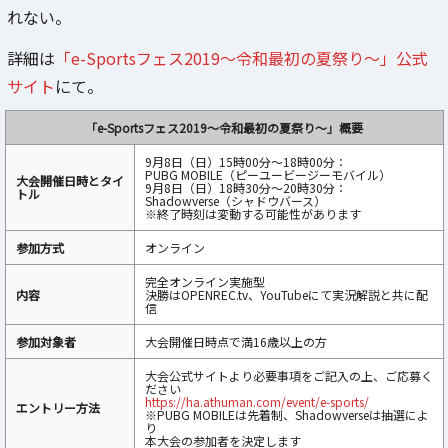
れない。
詳細は
「e-Sportsフェス2019～令和最初の夏祭り～」公式
サイト
にて。
「e-Sportsフェス2019～令和最初の夏祭り～」概要
9月8日（日）15時00分～18時00分：
PUBG MOBILE（ピーユービージーモバイル）
大会開催日時とタイ
9月8日（日）18時30分～20時30分：
トル
Shadowverse（シャドウバース）
※終了時刻は変動する可能性があります
参加方式
オンライン
完全オンライン実施型
内容
決勝はOPENREC.tv、YouTubeにて実況解説と共に配
信
参加対象者
大会開催日時点で満16歳以上の方
大会公式サイトより必要事項をご記入の上、ご応募く
ださい
https://ha.athuman.com/event/e-sports/
エントリー方法
※PUBG MOBILEは先着制、Shadowverseは抽選によ
り
本大会の参加者を決定します