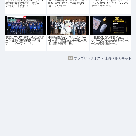
谷翔平選手が投手・野手の二
025 Global Finals」出場権を獲
ィングがリメイク！「パンツ
刀流で「来たれ！…
得！スウェー…
ァードラグーン：…
第20回アジア競技大会のeスポ
中国語圏のインフルエンサー
「ELECOM GAMING V custom」
ーツ日本代表候補選手が決
付 玉蒙、東京豆豆子が栃木県
シリーズの返品保証キャンペ
定！「イーフト」「…
那須市を訪問、秩…
ーンが10月3日から…
ファブリックミスト 土佐ベルガモット