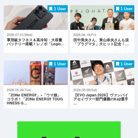
1 User
1 User
2026.07.01(Wed)
2026.06.19(Fri)
軍用級タフネス＆高冷却・大容量
田中美央さん、東山奈央さんも涙
バッテリー搭載！レノボ「Legio…
「プラグマタ」大ヒット記念！…
1 User
1 User
2026.05.26(Tue)
2026.05.09(Sat)
「ZONe ENERGY」×「ウマ娘」
【EVO Japan 2026】ヴァンパイ
コラボ！「ZONe ENERGY TOUG
アセイヴァー部門優勝のKaji選手
HNESS G…
…