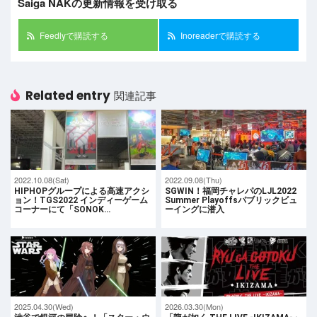
Saiga NAKの更新情報を受け取る
Feedlyで購読する
Inoreaderで購読する
Related entry
関連記事
2022.10.08(Sat)
2022.09.08(Thu)
HIPHOPグループによる高速アクシ
SGWIN！福岡チャレパのLJL2022
ョン！TGS2022 インディーゲーム
Summer Playoffsパブリックビュ
コーナーにて「SONOK…
ーイングに潜入
2025.04.30(Wed)
2026.03.30(Mon)