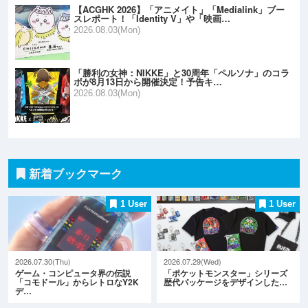
【ACGHK 2026】「アニメイト」「Medialink」ブー
スレポート！「Identity V」や「映画…
2026.08.03(Mon)
「勝利の女神：NIKKE」と30周年「ペルソナ」のコラ
ボが8月13日から開催決定！予告キ…
2026.08.03(Mon)
新着ブックマーク
1 User
1 User
2026.07.30(Thu)
2026.07.29(Wed)
ゲーム・コンピュータ界の伝説
「ポケットモンスター」シリーズ
「コモドール」からレトロなY2K
歴代パッケージをデザインした…
デ…