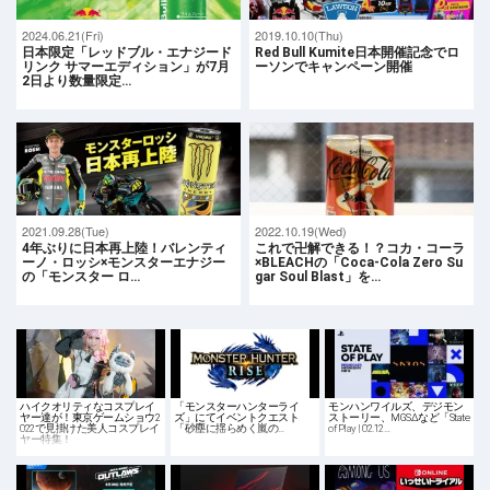
2024.06.21(Fri)
2019.10.10(Thu)
日本限定「レッドブル・エナジード
Red Bull Kumite日本開催記念でロ
リンク サマーエディション」が7月
ーソンでキャンペーン開催
2日より数量限定…
2021.09.28(Tue)
2022.10.19(Wed)
4年ぶりに日本再上陸！バレンティ
これで卍解できる！？コカ・コーラ
ーノ・ロッシ×モンスターエナジー
×BLEACHの「Coca-Cola Zero Su
の「モンスター ロ…
gar Soul Blast」を…
ハイクオリティなコスプレイ
「モンスターハンターライ
モンハンワイルズ、デジモン
ヤー達が！東京ゲームショウ2
ズ」にてイベントクエスト
ストーリー、MGSΔなど「State
022で見掛けた美人コスプレイ
「砂塵に揺らめく嵐の…
of Play | 02.12…
ヤー特集！