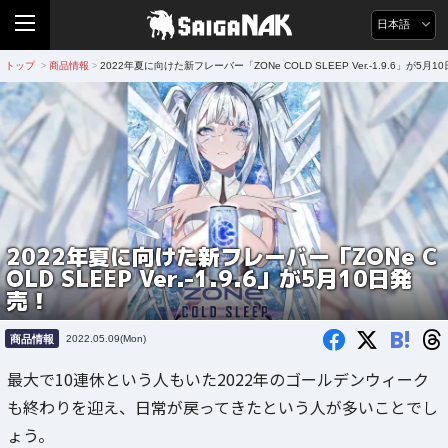
日本語
トップ
商品情報
2022年夏に向けた新フレーバー「ZONe COLD SLEEP Ver.-1.9.6」が5月1
>
>
2022年夏に向けた新フレーバー「ZONe C
OLD SLEEP Ver.-1.9.6」が5月10日発
売！
B!
商品情報
2022.05.09(Mon)
最大で10連休という人もいた2022年のゴールデンウィーク
も終わりを迎え、日常が戻ってきたという人が多いことでし
ょう。