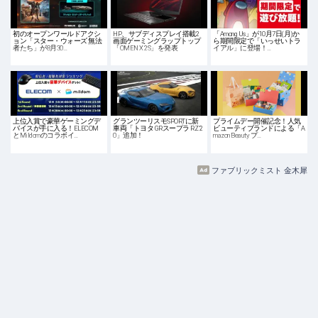
初のオープンワールドアクシ
HP、サブディスプレイ搭載2
「Among Us」が10月7日(月)か
ョン「スター・ウォーズ 無法
画面ゲーミングラップトップ
ら期間限定で「いっせいトラ
者たち」が8月30…
「OMEN X 2S」を発表
イアル」に登場！…
上位入賞で豪華ゲーミングデ
グランツーリスモSPORTに新
プライムデー開催記念！人気
バイスが手に入る！ELECOM
車両「トヨタ GRスープラ RZ '2
ビューティブランドによる「A
とMildomのコラボイ…
0」追加！
mazon Beauty プ…
ファブリックミスト 金木犀