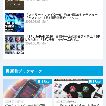
「ストリートファイター6」Year 4追加キャラクター
「ヤスミン」8月3日配信開始！アッ…
2026.08.03(Mon)
「SFL JAPAN 2026」参戦チームの応援アイテム「SF
Lうちわ」「SFL法被」をゲーム内で…
2026.08.03(Mon)
新着ブックマーク
1 User
1 User
2026.07.30(Thu)
2026.07.29(Wed)
ゲーム・コンピュータ界の伝説
「ポケットモンスター」シリーズ