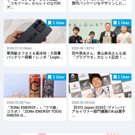
「コモドール」からレトロなY2K
歴代パッケージをデザインした…
デ…
1 User
1 User
2026.07.01(Wed)
2026.06.19(Fri)
軍用級タフネス＆高冷却・大容量
田中美央さん、東山奈央さんも涙
バッテリー搭載！レノボ「Legio…
「プラグマタ」大ヒット記念！…
1 User
1 User
2026.05.26(Tue)
2026.05.09(Sat)
「ZONe ENERGY」×「ウマ娘」
【EVO Japan 2026】ヴァンパイ
コラボ！「ZONe ENERGY TOUG
アセイヴァー部門優勝のKaji選手
HNESS G…
…