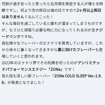
花粉が過ぎ去ったと思ったら五月病を発症する人が増える時
期ですし、何より次の祝日は海の日ですので
2ヶ月以上祝日
はありません！
なんてこった！
そんな毎日を過ごしていると疲れが溜まってしまうものです
が、もうひと頑張り必要な時に力になってくれるのが
エナジ
ードリンク
ですね。
各社様々なフレーバーのエナドリを発売していますが、これ
から徐々に暑くなってきますから
夏に向けたフレーバー
も登
場していくと思われます。
2022年のエナドリ界でその先陣を切ったのが
アンリミテッ
ドパフォーマンスエナジー「ZONe」
です！
見た目も涼しい新フレーバー「
ZONe COLD SLEEP Ver.-1.9.
6
」が発表となりました！