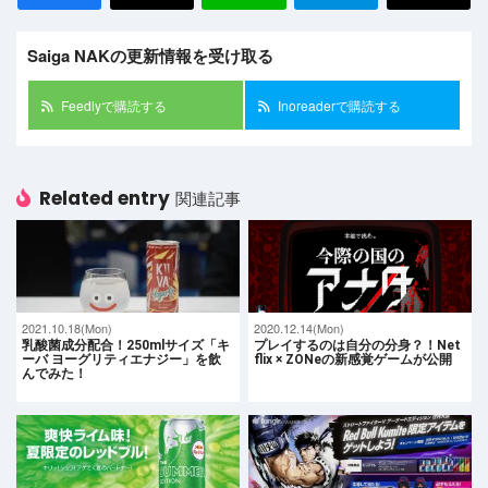
Saiga NAKの更新情報を受け取る
Feedlyで購読する
Inoreaderで購読する
Related entry
関連記事
2021.10.18(Mon)
2020.12.14(Mon)
乳酸菌成分配合！250mlサイズ「キ
プレイするのは自分の分身？！Net
ーバ ヨーグリティエナジー」を飲
flix × ZONeの新感覚ゲームが公開
んでみた！