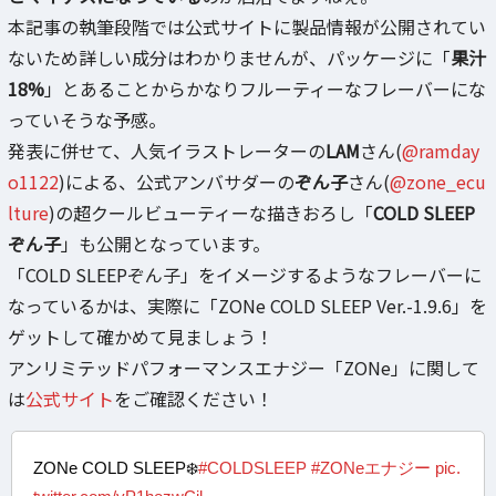
本記事の執筆段階では公式サイトに製品情報が公開されてい
ないため詳しい成分はわかりませんが、パッケージに「
果汁
18%
」とあることからかなりフルーティーなフレーバーにな
っていそうな予感。
発表に併せて、人気イラストレーターの
LAM
さん(
@ramday
o1122
)による、公式アンバサダーの
ぞん子
さん(
@zone_ecu
lture
)の超クールビューティーな描きおろし「
COLD SLEEP
ぞん子
」も公開となっています。
「COLD SLEEPぞん子」をイメージするようなフレーバーに
なっているかは、実際に「ZONe COLD SLEEP Ver.-1.9.6」を
ゲットして確かめて見ましょう！
アンリミテッドパフォーマンスエナジー「ZONe」に関して
は
公式サイト
をご確認ください！
ZONe COLD SLEEP❄️
#COLDSLEEP
#ZONeエナジー
pic.