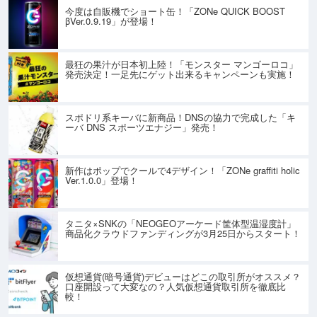
今度は自販機でショート缶！「ZONe QUICK BOOST
βVer.0.9.19」が登場！
最狂の果汁が日本初上陸！「モンスター マンゴーロコ」
発売決定！一足先にゲット出来るキャンペーンも実施！
スポドリ系キーバに新商品！DNSの協力で完成した「キ
ーバ DNS スポーツエナジー」発売！
新作はポップでクールで4デザイン！「ZONe graffiti holic
Ver.1.0.0」登場！
タニタ×SNKの「NEOGEOアーケード筐体型温湿度計」
商品化クラウドファンディングが3月25日からスタート！
仮想通貨(暗号通貨)デビューはどこの取引所がオススメ？
口座開設って大変なの？人気仮想通貨取引所を徹底比
較！