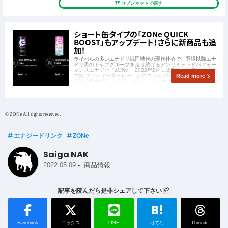
セブンネットで探す
ショート缶タイプの「ZONe QUICK
BOOST」もアップデート！さらに新商品も追
加！
ライバルの多いエナドリ戦国時代の現代社会で、登場以降エナ
ドリ界のトップグループを走り続けるアンリミテッドパフォー
マンスエナジー「ZONe」 2022年2月には覇権コンテンツ「ウ
マ娘 プリティーダービー」とのコラボフレーバー「ZONe
Read more
TOUGHNESS」を発売。コンビニのエナドリコーナーの一角
が空いているという状態が
© ZONe All rights reserved.
エナジードリンク
ZONe
Saiga NAK
-
2022.05.09
商品情報
記事を読んだら是非シェアして下さい
B!
Facebook
エックス
LINE
はてな
Threads