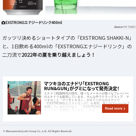
EXSTRONGエナジードリンク400ml
PR TIMES
ガッツリ決めるショートタイプの「EXSTRONG SHAKKI-N」
と、1日飲める400mlの「EXSTRONGエナジードリンク」の
二刀流で
2022年の夏を乗り越えましょう！
マツキヨのエナドリ「EXSTRONG
RUN&GUN」がグミになって発売決定！
エナドリ戦国時代の現代。様々なメーカーが様々なフレーバー
のエナドリを販売しています。そんな中でドラッグストア、マ
ツキヨこと「マツモトキヨシ」がオリジナルのエナドリ
「EXSTRONG(エクストロング)」を発売。多くのフレーバーで
展開しているだけでなく、「EXSTRONG」シリーズとしてエ
Read more
ナジーグミを発売しています。これま
© Matsumotokiyoshi Group Co., Ltd. All Rights Reserved.