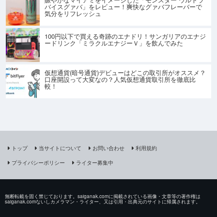
バイスグァバ」をレビュー！爽快なグァバフレーバーで
気分をリフレッシュ
100円以下で買える奇跡のエナドリ！サンガリアのエナジ
ードリンク「ミラクルエナジーＶ」を飲んでみた
仮想通貨(暗号通貨)デビューはどこの取引所がオススメ？
口座開設って大変なの？人気仮想通貨取引所を徹底比
較！
トップ
当サイトについて
お問い合わせ
利用規約
プライバシーポリシー
ライター募集中
無断転載を固く禁じております。saiganak.comに掲載されている画像・文章等の著作権は
saiganak.comないしカメラマン・ライター、又は引用・出典元のサイトに帰属されます。