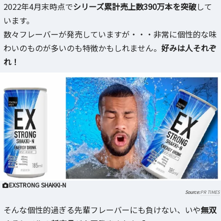
2022年4月末時点で
シリーズ累計売上数390万本を突破
して
います。
数々フレーバーが発売していますが・・・非常に個性的な味
わいのものが多いのも特徴かもしれません。
好みは人それぞ
れ！
EXSTRONG SHAKKI-N
PR TIMES
そんな個性的過ぎる先輩フレーバーにも負けない、いや
無双