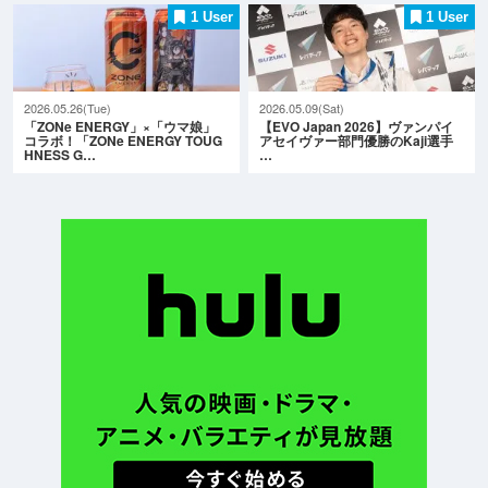
1 User
1 User
2026.05.26(Tue)
2026.05.09(Sat)
「ZONe ENERGY」×「ウマ娘」
【EVO Japan 2026】ヴァンパイ
コラボ！「ZONe ENERGY TOUG
アセイヴァー部門優勝のKaji選手
HNESS G…
…