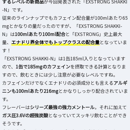
するレベルの新商品
が今回発表された「EXSTRONG SHAKKI
-N」です。
従来のラインナップでもカフェイン配合量が100mlあたり65
mgとかなりの量だったのですが、「EXSTRONG SHAKKI-
N」は
100mlあたり100ml配合
と「EXSTRONG」史上最大
量、
エナドリ界全体でもトップクラスの配合量
となっていま
す！
「EXSTRONG SHAKKI-N」は1缶185ml入りとなっています
ので、
1缶で185mgのカフェイン
を摂取できる計算となりま
すので、飲むときには少し注意が必要なレベルですね。
カフェインだけでなくエナドリの必須成分とも言える
アルギ
ニンも100mlあたり216mg
とかなりしっかり配合されていま
す。
フレーバーは
シリーズ最強の強力メントール
。それに加えて
ガス圧3.6Vの超強炭酸
となっていてスッキリ飲むことができ
そうです。