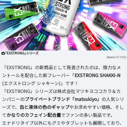
「EXSTRONG」シリーズ
PR TIMES
「EXSTRONG」の新商品として発表されたのは、強力なメ
ントールを配合した新フレーバー「
EXSTRONG SHAKKI-N
(エクストロング シャキーン)」です！
「EXSTRONG」シリーズは株式会社マツキヨココカラ＆カ
ンパニーの
プライベートブランド「matsukiyo」
の人気シリ
ーズで、
缶と液体の色のギャップ
やお求めやすい価格、そし
て
かなりのカフェイン配合量
でファンの多い製品です。
エナドリタイプ以外にもグミやタブレットも展開しており、