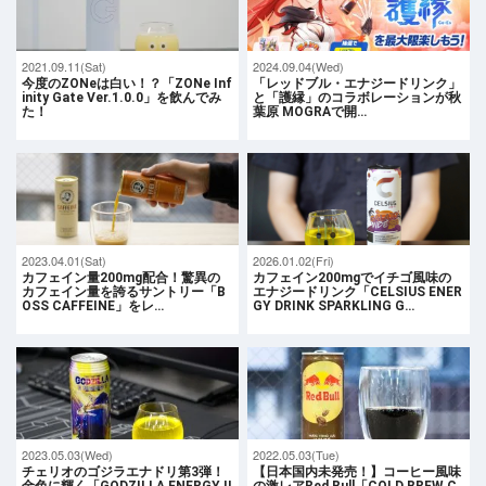
2021.09.11(Sat)
2024.09.04(Wed)
今度のZONeは白い！？「ZONe Inf
「レッドブル・エナジードリンク」
inity Gate Ver.1.0.0」を飲んでみ
と「護縁」のコラボレーションが秋
た！
葉原 MOGRAで開…
2023.04.01(Sat)
2026.01.02(Fri)
カフェイン量200mg配合！驚異の
カフェイン200mgでイチゴ風味の
カフェイン量を誇るサントリー「B
エナジードリンク「CELSIUS ENER
OSS CAFFEINE」をレ…
GY DRINK SPARKLING G…
2023.05.03(Wed)
2022.05.03(Tue)
チェリオのゴジラエナドリ第3弾！
【日本国内未発売！】コーヒー風味