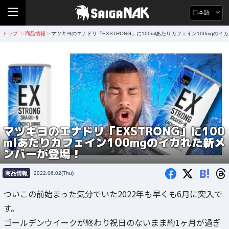
日本語
トップ
商品情報
マツキヨのエナドリ「EXSTRONG」に100mlあたりカフェイン100mgの
>
>
マツキヨのエナドリ「EXSTRONG」に100
mlあたりカフェイン100mgのイカれた新メ
ンバーが登場！
B!
商品情報
2022.06.02(Thu)
ついこの前始まった気分でいた2022年も早くも6月に突入で
す。
ゴールデンウイークが終わり祝日のないまま約1ヶ月が過ぎ