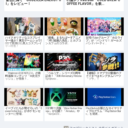
金色に輝く「GODZILLA ENERGY II
の激レアRed Bull「COLD BREW C
I」をレビュー！
OFFEE FLAVOR」を飲…
ハイクオリティなコスプレイ
「銀魂」まるちばーすアニメ
女性VTuberグループ「ホロライ
ヤー達が！東京ゲームショウ2
「3年Z組銀八先生」とカプコ
ブ」が「バンドリ！ ガールズ
022で見掛けた美人コスプレイ
ンカフェのコラボ…
バンドパーティ…
ヤー特集！
「Pokémon LEGENDS Z-A」の有
「ペルソナ」シリーズ30周年
【速報】スマブラSP最後のフ
料追加コンテンツ「M次元ラ
記念！「30th Anniversary Persona
ァイターはキングダムハーツ
ッシュ」が発表！…
Symphonic …
「ソラ」！
イーブイたちが勢ぞろいの「E
2025年11月版「Xbox Partner Prev
PlayStationが新たなロイヤリテ
evee Collection」がポケモンセ
iew」が公開！「Armatus」や
ィプログラム「PlayStation Star
ンターに登場…
「Vampire Cr…
s」を発表…
ファブリックミスト 土佐ベルガモット