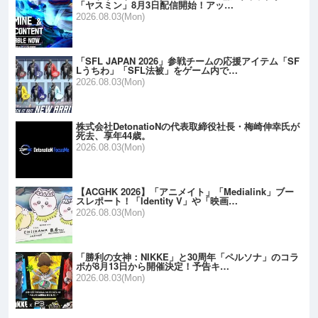
「ヤスミン」8月3日配信開始！アッ…
2026.08.03(Mon)
「SFL JAPAN 2026」参戦チームの応援アイテム「SF
Lうちわ」「SFL法被」をゲーム内で…
2026.08.03(Mon)
株式会社DetonatioNの代表取締役社長・梅崎伸幸氏が
死去、享年44歳。
2026.08.03(Mon)
【ACGHK 2026】「アニメイト」「Medialink」ブー
スレポート！「Identity V」や「映画…
2026.08.03(Mon)
「勝利の女神：NIKKE」と30周年「ペルソナ」のコラ
ボが8月13日から開催決定！予告キ…
2026.08.03(Mon)