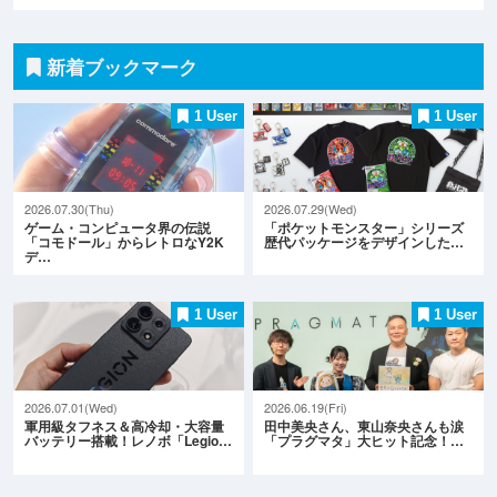
新着ブックマーク
1 User
1 User
2026.07.30(Thu)
2026.07.29(Wed)
ゲーム・コンピュータ界の伝説
「ポケットモンスター」シリーズ
「コモドール」からレトロなY2K
歴代パッケージをデザインした…
デ…
1 User
1 User
2026.07.01(Wed)
2026.06.19(Fri)
軍用級タフネス＆高冷却・大容量
田中美央さん、東山奈央さんも涙
バッテリー搭載！レノボ「Legio…
「プラグマタ」大ヒット記念！…