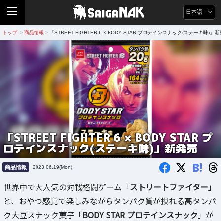
日本語
トップ
商品情報
「STREET FIGHTER 6 × BODY STAR プロテインスナック(ステーキ味)」
>
>
「STREET FIGHTER 6 × BODY STAR プ
ロテインスナック(ステーキ味)」新発売
B!
商品情報
2023.06.19(Mon)
世界中で大人気の対戦格闘ゲーム「
ストリートファイター
」
と、おやつ感覚で楽しみながらタンパク質が摂れる高タンパ
ク大豆スナック菓子「
BODY STAR プロテインスナック
」が