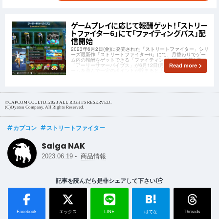
ゲームプレイに応じて報酬ゲット！「ストリー
トファイター6」にて「ファイティングパス」配
信開始
2023年6月2日(金)に発売された「ストリートファイター」シリ
ーズ最新作「ストリートファイター6」にて、月替わりでゲー
ム内の報酬をゲットできる「ファイティングパス」の第1弾
「アーリーサマーバイブス」が6月12日(月)より配信開始。ゲ
Read more
ームを遊んで一定のポイントが貯まると上がるティアに応じて
報酬ゲット！
©CAPCOM CO., LTD. 2023 ALL RIGHTS RESERVED.
(C)Oyatsu Company. All Rights Reserved.
カプコン
ストリートファイター
Saiga NAK
-
2023.06.19
商品情報
記事を読んだら是非シェアして下さい
B!
Facebook
エックス
LINE
はてな
Threads