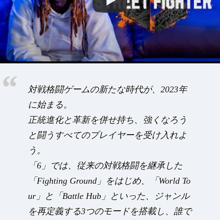
対戦格闘ゲームの新たな時代が、2023年
に始まる。
正統進化と革新を併せ持ち、強くなろう
と闘うすべてのプレイヤーを受け入れよ
う。
「6」では、従来の対戦格闘を継承した
「Fighting Ground」をはじめ、「World To
ur」と「Battle Hub」といった、ジャンル
を再定義する3つのモードを搭載し、誰で