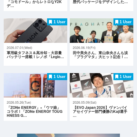
「コモドール」からレトロなY2K
歴代パッケージをデザインした…
デ…
1 User
1 User
2026.07.01(Wed)
2026.06.19(Fri)
軍用級タフネス＆高冷却・大容量
田中美央さん、東山奈央さんも涙
バッテリー搭載！レノボ「Legio…
「プラグマタ」大ヒット記念！…
1 User
1 User
2026.05.26(Tue)
2026.05.09(Sat)
「ZONe ENERGY」×「ウマ娘」
【EVO Japan 2026】ヴァンパイ
コラボ！「ZONe ENERGY TOUG
アセイヴァー部門優勝のKaji選手
HNESS G…
…