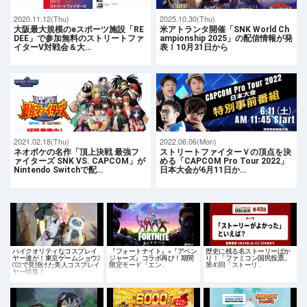
2020.11.12(Thu)
2025.10.30(Thu)
大阪最大規模のeスポーツ施設「RE
米アトランタ開催「SNK World Ch
DEE」で参加無料のストリートファ
ampionship 2025」の配信情報が発
イターV対戦会＆大…
表！10月31日から
2021.02.18(Thu)
2022.06.06(Mon)
ネオポケの名作「頂上決戦 最強フ
ストリートファイターＶの頂点を決
ァイターズ SNK VS. CAPCOM」が
める「CAPCOM Pro Tour 2022」
Nintendo Switchで配…
日本大会が6月11日か…
ハイクオリティなコスプレイ
『フォートナイト』×『アベン
歴史に残る名ストーリーばか
ヤー達が！東京ゲームショウ2
ジャーズ』コラボ再び！期間
り！「ファミコン国民投票」
022で見掛けた美人コスプレイ
限定モード「エン…
第40回「ストーリ…
ヤー特集！