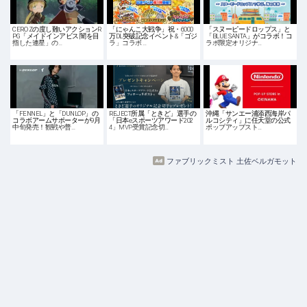
CERO Zの度し難いアクションR
「にゃんこ大戦争」祝・6000
「スヌーピードロップス」と
PG「メイドインアビス 闇を目
万DL突破記念イベント&「ゴジ
「BLUE SANTA」がコラボ！コ
指した連星」の…
ラ」コラボ …
ラボ限定オリジナ…
「FENNEL」と「DUNLOP」の
REJECT所属「ときど」選手の
沖縄「サンエー浦添西海岸パ
コラボアームサポーターが9月
「日本eスポーツアワード202
ルコシティ」に任天堂の公式
中旬発売！観戦や普…
4」MVP受賞記念切…
ポップアップスト…
ファブリックミスト 土佐ベルガモット