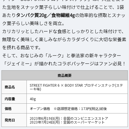
た生地をスナック菓子らしい味付けで仕上げることで、1袋
あたり
タンパク質20g／食物繊維4g
の効率的な摂取とスナッ
ク菓子らしい美味しさを両立。
カリカリッとしたハードな食感としっかりとした味付けで、
無理なく美味しく楽しみながらカラダづくりに大切な栄養素
を摂れる商品です。
そして、おなじみの「ルーク」と拳法家の新キャラクター
「ジェイミー」が描かれたコラボパッケージはファン必見！
商品概要
STREET FIGHTER 6 × BODY STAR プロテインスナック(ステ
商品名
ーキ味)
内容量
40g
価格
オープン価格 ※店頭想定価格：173円(税込)前後
2023年6月19日(月)：全国のコンビニエンスストア
発売日
2023年7月24日(月)：全国のスーパーマーケット