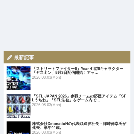
最新記事
「ストリートファイター6」Year 4追加キャラクター
「ヤスミン」8月3日配信開始！アッ…
2026.08.03(Mon)
「SFL JAPAN 2026」参戦チームの応援アイテム「SF
Lうちわ」「SFL法被」をゲーム内で…
2026.08.03(Mon)
株式会社DetonatioNの代表取締役社長・梅崎伸幸氏が
死去、享年44歳。
2026.08.03(Mon)