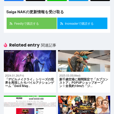
Saiga NAKの更新情報を受け取る
Feedlyで購読する
Inoreaderで購読する
Related entry
関連記事
2024.01.26(Fri)
2025.03.05(Wed)
「デビルメイクライ」シリーズの世
新千歳空港に期間限定で「カプコン
界を再現したモバイルアクションゲ
ストア」POPUPショップオープ
ーム「Devil May…
ン！全長約10mの「ジ…