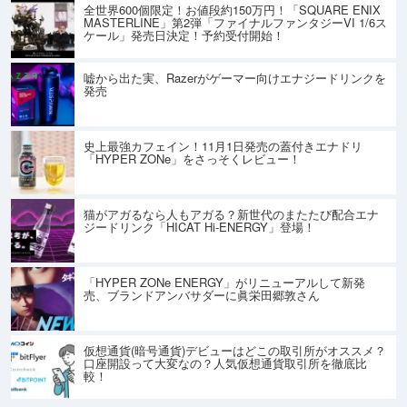
全世界600個限定！お値段約150万円！「SQUARE ENIX
MASTERLINE」第2弾「ファイナルファンタジーVI 1/6ス
ケール」発売日決定！予約受付開始！
嘘から出た実、Razerがゲーマー向けエナジードリンクを
発売
史上最強カフェイン！11月1日発売の蓋付きエナドリ
「HYPER ZONe」をさっそくレビュー！
猫がアガるなら人もアガる？新世代のまたたび配合エナ
ジードリンク「HICAT Hi-ENERGY」登場！
「HYPER ZONe ENERGY」がリニューアルして新発
売、ブランドアンバサダーに眞栄田郷敦さん
仮想通貨(暗号通貨)デビューはどこの取引所がオススメ？
口座開設って大変なの？人気仮想通貨取引所を徹底比
較！