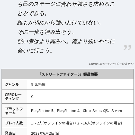
も己のステージに合わせ強さを求めるこ
とができる。
誰もが初めから強いわけではない。
その一歩を踏み出そう。
強い者はより高みへ。俺より強いやつに
会いに行こう。
ストリートファイター公式サイト
「ストリートファイター6」製品概要
ジャンル
対戦格闘
CEROレー
C
ティング
プラットフ
PlayStation 5、PlayStation 4、Xbox Series X|S、Steam
ォーム
プレイ人数
1～2人(オフラインの場合) / 2～16人(オンラインの場合)
発売日
2023年6月2日(金)