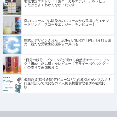
地域限定エナドリ「千葉ローカルエナジー」をレビュー
したけどよくわかんなかったです
愛のスコールでお馴染みのスコールから登場したエナジ
ードリンク「スコールエナジー」をレビュー！
数式がデザインされた「ZONe ENERGY [解]」1月13日発
売！新たな受験生応援広告の掲出も
1日分の鉄分、ビタミンCが摂れる自然派エナジードリン
ク「BloomyPLUS」をレビュー！アサイーボウルとグァ
バの香りで南国気分に
仮想通貨(暗号通貨)デビューはどこの取引所がオススメ？
口座開設って大変なの？人気仮想通貨取引所を徹底比
較！