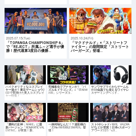
2025.07.15(Tue)
2025.10.24(Fri)
「TOPANGA CHAMPIONSHIP 6」
「マクドナルド」×「ストリートフ
で「REJECT」所属ふ～ど選手が優
ァイター」の期間限定「ストリート
勝！歴代通算3度目の優勝…
バーガーズ」登場…
ハイクオリティなコスプレイ
究極進化でアナキンが！「パ
サンワサプライからゲームも
ヤー達が！東京ゲームショウ2
ズル＆ドラゴンズ」×「STAR W
WEB会議でも使えるワイヤレ
022で見掛けた美人コスプレイ
ARS」シリーズコ…
スゲーミングヘッド…
ヤー特集！
「勝利の女神：NIKKE」に最
一体何味なんだ！？迷彩柄の
スト6やシャドバWB、VALORA
新バージョン「ROMANTIC VAL
「ZONe INVISIBLE SNIPER」登
NTなどが受賞！日本eスポーツ
ENTINE」が実装！新…
場！
アワード2025「eス…