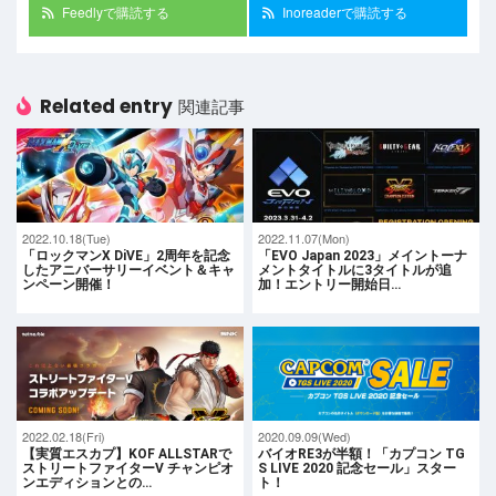
Feedlyで購読する
Inoreaderで購読する
Related entry
関連記事
2022.10.18(Tue)
2022.11.07(Mon)
「ロックマンX DiVE」2周年を記念
「EVO Japan 2023」メイントーナ
したアニバーサリーイベント＆キャ
メントタイトルに3タイトルが追
ンペーン開催！
加！エントリー開始日…
2022.02.18(Fri)
2020.09.09(Wed)
【実質エスカプ】KOF ALLSTARで
バイオRE3が半額！「カプコン TG
ストリートファイターV チャンピオ
S LIVE 2020 記念セール」スター
ンエディションとの…
ト！