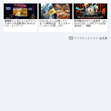
優勝者インタビューもアリ！e
USJにモンハンが帰ってく
欧州最大のゲーム見本市「gam
スポーツ大会第2回YUBIWAZA
る！20周年記念「モンスター
escom 2024」にSNKブースが出
CUP「ストリート…
ハンター USJ祭」が20…
展決定！「餓狼…
ファブリックミスト 金木犀