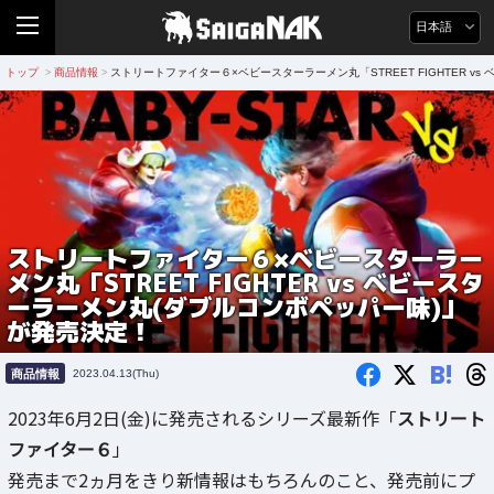
日本語
トップ
商品情報
ストリートファイター６×ベビースターラーメン丸「STREET FIGHTER v
>
>
ストリートファイター６×ベビースターラー
メン丸「STREET FIGHTER vs ベビースタ
ーラーメン丸(ダブルコンボペッパー味)」
が発売決定！
B!
商品情報
2023.04.13(Thu)
2023年6月2日(金)に発売されるシリーズ最新作「
ストリート
ファイター６
」
発売まで2ヵ月をきり新情報はもちろんのこと、発売前にプ