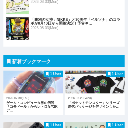
2026.08.03(Mon)
「勝利の女神：NIKKE」と30周年「ペルソナ」のコラ
ボが8月13日から開催決定！予告キ…
2026.08.03(Mon)
新着ブックマーク
1 User
1 User
2026.07.30(Thu)
2026.07.29(Wed)
ゲーム・コンピュータ界の伝説
「ポケットモンスター」シリーズ
「コモドール」からレトロなY2K
歴代パッケージをデザインした…
デ…
1 User
1 User