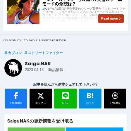
モードの全貌は？
2023年6月2日(金)発売予定のシリーズ最新作「ストリートファ
イター6」。シリーズ初のシングルプレイヤーの没入型ストー
リーモード「ワールドツアー」を、芸能界きってのストリート
ファイターファンである野田クリスタルさんが先行体験プレ
Read more
イ！題して「野田クリスタルが行く！ストリートファイター６
ワールドツアー」が公開されました。
©CAPCOM CO., LTD. 2023 ALL RIGHTS RESERVED.
カプコン
ストリートファイター
Saiga NAK
-
2023.04.13
商品情報
記事を読んだら是非シェアして下さい
B!
Facebook
エックス
LINE
はてな
Threads
Saiga NAKの更新情報を受け取る