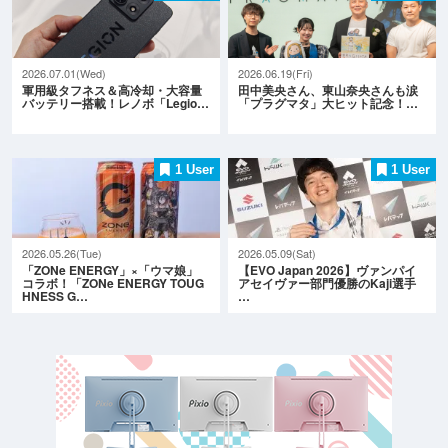
2026.07.01(Wed)
2026.06.19(Fri)
軍用級タフネス＆高冷却・大容量
田中美央さん、東山奈央さんも涙
バッテリー搭載！レノボ「Legio…
「プラグマタ」大ヒット記念！…
1 User
1 User
2026.05.26(Tue)
2026.05.09(Sat)
「ZONe ENERGY」×「ウマ娘」
【EVO Japan 2026】ヴァンパイ
コラボ！「ZONe ENERGY TOUG
アセイヴァー部門優勝のKaji選手
HNESS G…
…