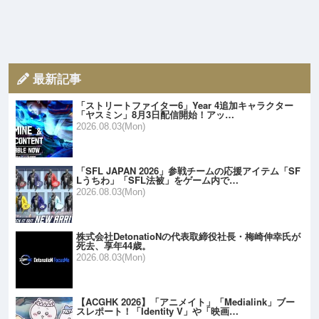
最新記事
「ストリートファイター6」Year 4追加キャラクター
「ヤスミン」8月3日配信開始！アッ…
2026.08.03(Mon)
「SFL JAPAN 2026」参戦チームの応援アイテム「SF
Lうちわ」「SFL法被」をゲーム内で…
2026.08.03(Mon)
株式会社DetonatioNの代表取締役社長・梅崎伸幸氏が
死去、享年44歳。
2026.08.03(Mon)
【ACGHK 2026】「アニメイト」「Medialink」ブー
スレポート！「Identity V」や「映画…