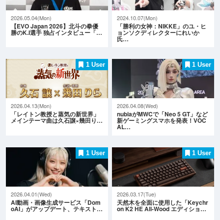
2026.05.04(Mon)
2024.10.07(Mon)
【EVO Japan 2026】北斗の拳優
「勝利の女神：NIKKE」のユ・ヒ
勝のK.I選手 独占インタビュー「…
ョンソクディレクターにれいか
氏…
1 User
1 User
2026.04.13(Mon)
2026.04.08(Wed)
「レイトン教授と蒸気の新世界」
nubiaがMWCで「Neo 5 GT」など
メインテーマ曲は久石譲×幾田り…
新ゲーミングスマホを発表！VOC
AL…
1 User
1 User
2026.04.01(Wed)
2026.03.17(Tue)
AI動画・画像生成サービス「Dom
天然木を全面に使用した「Keychr
oAI」がアップデート、テキスト…
on K2 HE All-Wood エディショ…