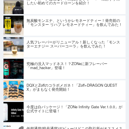
したい初めてのカードローンを紹介！
無炭酸モンエナ、というかレモネードティー！発売前の
「モンスター リハブ レモネードティー」を飲んでみた！
人気フレーバーがリニューアル！新しくなった「モンス
ターエナジー スーパーコーラ」を飲んでみた！
究極の没入マッドネス！？ZONeに新フレーバー
「mad_hacker」登場！
DQXとZoffのコラボメガネ！「Zoff+DRAGON QUEST
X」がまもなく発売開始！
今度は白パッケージ！「ZONe Infinity Gate Ver.1.0.0」が
公式サイトに登場！
仮想通貨(暗号通貨)デビューはどこの取引所がオススメ？