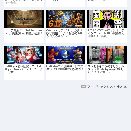
ヤー特集！
ニーア最新作「NieR Re[in]carna
Coincheckにて「BRIL」の取り
ZETA DIVISIONがファンミーテ
tion」実機プレイ動画が公開！
扱い開始！10万円相当のBRIL
ィング「ZETA-SITE ~関謝祭~」
が当たるキャンペ…
開催！JCB会員…
Fall Guys × 餓狼伝説！？「Fall
CPT Online 2021開幕戦「日本大
マツモトキヨシのオリジナル
Guys: Ultimate Knockout」にテリ
会1」のLIVE中継詳細が発表！
ブランドmatsukiyoから登場し
ーと舞…
た「EX STRONG EN…
ファブリックミスト 金木犀