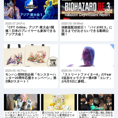
2020.07.24(Fri)
2020.03.18(Wed)
「CPT Online」アジア-東大会1開
体験版配信前日！「バイオRE:3」に
催！日本のプレイヤーも参加できる
至るまでがおさらいできる動画公
アジア大会！
開！
2024.05.16(Thu)
2025.04.11(Fri)
モンハン部特別企画「モンスターハ
「ストリートファイター6」のYear
ンター20周年応援キャンペーン」第
2追加キャラクター第4弾「エレナ」
2弾がスタート！
が6月5日に参戦…
ハイクオリティなコスプレイ
夏だけのピカチュウスイー
eスポーツ甲子園に挑む高校生
ヤー達が！東京ゲームショウ2
ツ！7月1日より夏季限定でポ
に密着！「eスポーツにかける
022で見掛けた美人コスプレイ
ケモンハーバー ダブ…
青春2022 ～脳力…