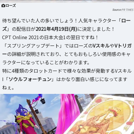
ローズ
PR TIMES
待ち望んでいた人の多いでしょう！人気キャラクター「
ロー
ズ
」の配信日が
2021年4月19日(月)
に決定しました！
CPT Online 2021の日本大会1の翌日ですね！
「スプリングアップデート」ではローズの
Vスキル
や
Vトリガ
ー
の詳細が説明されており、とてもおもしろい使用感のキャ
ラクターになっていることがわかります。
特に4種類のタロットカードで様々な効果が発動するVスキル
I「
ソウルフォーチュン
」はかなり面白い感じになってます
ねぇ。