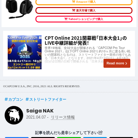
Amazonで購入
楽天市場で購入
Yahoo!ショッピングで購入
CPT Online 2021開幕戦「日本大会1」の
LIVE中継詳細が発表！
世界19地域、全32大会が開催される「CAPCOM Pro Tour
Online 2021」(以下CPT Online 2021) 約10ヶ月に渡る長い戦
いの開幕戦となるのは、ストリートファイター発祥の地でもあ
る「日本大会1」となります。2021年4月17日(土)、4月18日
(日)の2日間の日程で開催される「日本大会
Read more
©CAPCOM U.S.A., INC. 2016, 2021 ALL RIGHTS RESERVED.
カプコン
ストリートファイター
Saiga NAK
-
2021.04.07
リリース情報
記事を読んだら是非シェアして下さい