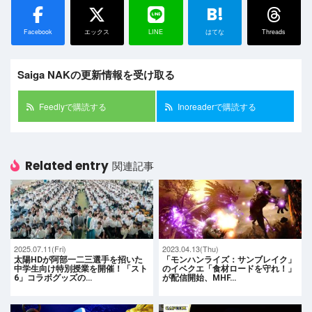
B!
Facebook
エックス
LINE
はてな
Threads
Saiga NAKの更新情報を受け取る
Feedlyで購読する
Inoreaderで購読する
Related entry
関連記事
2025.07.11(Fri)
2023.04.13(Thu)
太陽HDが阿部一二三選手を招いた
「モンハンライズ：サンブレイク」
中学生向け特別授業を開催！「スト
のイベクエ「食材ロードを守れ！」
6」コラボグッズの…
が配信開始、MHF…