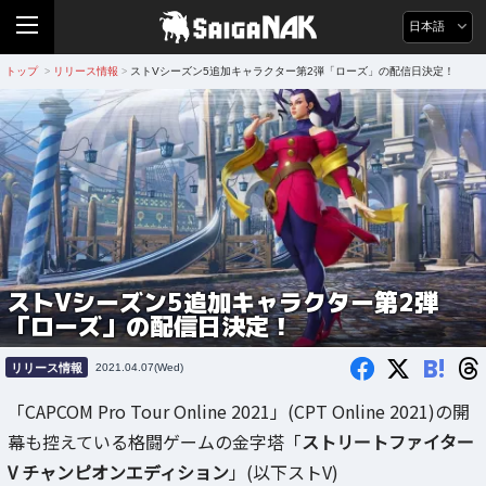
日本語
トップ
リリース情報
ストVシーズン5追加キャラクター第2弾「ローズ」の配信日決定！
>
>
ストVシーズン5追加キャラクター第2弾
「ローズ」の配信日決定！
B!
リリース情報
2021.04.07(Wed)
「CAPCOM Pro Tour Online 2021」(CPT Online 2021)の開
幕も控えている格闘ゲームの金字塔「
ストリートファイター
V チャンピオンエディション
」(以下ストV)