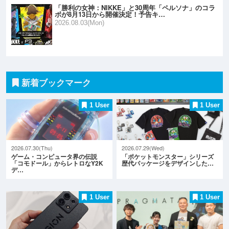
「勝利の女神：NIKKE」と30周年「ペルソナ」のコラ
ボが8月13日から開催決定！予告キ…
2026.08.03(Mon)
新着ブックマーク
1 User
1 User
2026.07.30(Thu)
2026.07.29(Wed)
ゲーム・コンピュータ界の伝説
「ポケットモンスター」シリーズ
「コモドール」からレトロなY2K
歴代パッケージをデザインした…
デ…
1 User
1 User