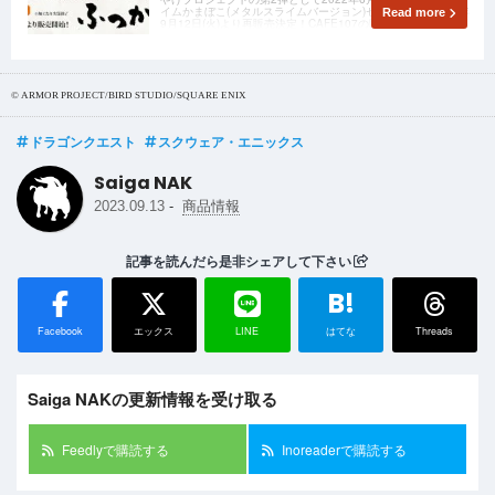
イムかまぼこ(メタルスライムバージョン)セット」が、2023年
Read more
9月12日(火)より再販売決定！CAFE107の限定コラボメニュー
も再び登場します。
© ARMOR PROJECT/BIRD STUDIO/SQUARE ENIX
ドラゴンクエスト
スクウェア・エニックス
Saiga NAK
-
2023.09.13
商品情報
記事を読んだら是非シェアして下さい
B!
Facebook
エックス
LINE
はてな
Threads
Saiga NAKの更新情報を受け取る
Feedlyで購読する
Inoreaderで購読する