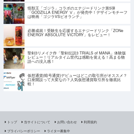
怪獣王「ゴジラ」コラボのエナジードリンク第5弾
「GODZILLA ENERGY Ⅴ」が発売中！デザインモチーフ
は映画「ゴジラVSビオランテ」
必勝成就！受験生を応援するエナジードリンク「ZONe
ENERGY ABSOLUTE VICTORY」をレビュー！
聖剣3リメイク作「聖剣伝説3 TRIALS of MANA」体験版
レビュー！リアルタイム世代は感動を覚える！高まる物
語への没入感！
仮想通貨(暗号通貨)デビューはどこの取引所がオススメ？
口座開設って大変なの？人気仮想通貨取引所を徹底比
較！
トップ
当サイトについて
お問い合わせ
利用規約
プライバシーポリシー
ライター募集中