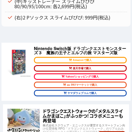
(中)キッズトレーナー スライムぴぴぴ
80/90/95/100cm: 各2,699円(税込)
(右)2 Pソックス スライムぴぴぴ: 999円(税込)
Nintendo Switch版 ドラゴンクエストモンスター
ズ３ 魔族の王子とエルフの旅 マスターズ版
Amazonで購入
楽天市場で購入
Yahoo!ショッピングで購入
au PAYマーケットで購入
ヤマダウェブコムで購入
ドラゴンクエストウォークの「メタルスライ
ムかまぼこ」がふっかつ！コラボメニューも
再登場
株式会社スクウェア・エニックスが運営するスマートフォン向
け位置情報 RPG「ドラゴンクエストウォーク」のリアルおみ
やげプロジェクトの第2弾として2022年6月に登場した「スラ