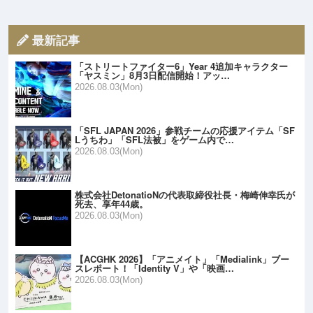
最新記事
「ストリートファイター6」Year 4追加キャラクター
「ヤスミン」8月3日配信開始！アッ…
2026.08.03(Mon)
「SFL JAPAN 2026」参戦チームの応援アイテム「SF
Lうちわ」「SFL法被」をゲーム内で…
2026.08.03(Mon)
株式会社DetonatioNの代表取締役社長・梅崎伸幸氏が
死去、享年44歳。
2026.08.03(Mon)
【ACGHK 2026】「アニメイト」「Medialink」ブー
スレポート！「Identity V」や「映画…
2026.08.03(Mon)