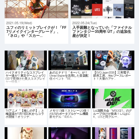
2021.05.19(Wed)
2022.05.24(Tue)
ユフィのリミットブレイクが！「FF
入手困難となっていた「ファイナル
7リメイクインターグレード」、
ファンタジー35周年 UT」の追加生
「ネロ」や「スカー…
産が決定！
ハイクオリティなコスプレイ
あのエナドリ「キーバ」が！
【EVO Japan 2026】三和電子、
ヤー達が！東京ゲームショウ2
Unreal Engineを活用した音楽配
碧井工房、Akkoブースレポー
022で見掛けた美人コスプレイ
信イベント「RE…
ト！大量のアケ…
ヤー特集！
TVアニメ「【推しの子】」と
メモリ1.5倍！ストレージ2倍！
LoL国際大会「MSI 2021」のグ
極楽湯が7月19日(水)からコラ
ASUSのポータブルゲーム機最
ループ分けが発表！LJLはLC
ボ開催！オリジナ…
新モデル「ROG A…
K、LCSと同グルー…