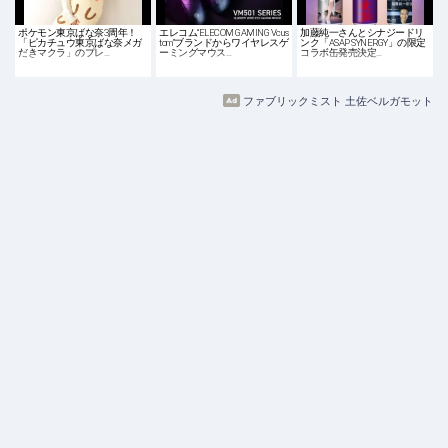
ポケモン東京ばな奈3周年！
エレコム“ELECOM GAMING Vcus
加藤純一さんとシナジードリ
「ピカチュウ東京ばな奈メガ
tom”ブランドからワイヤレスゲ
ンク「ASAP SYNERGY」の限定
だきマクラ」のプレ…
ーミングマウス…
コラボ缶発売決定…
ファブリックミスト 土佐ベルガモット