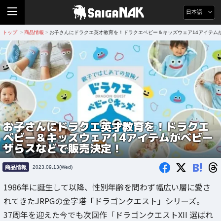
日本語
トップ
商品情報
お子さんにドラクエ英才教育を！ドラクエベビー＆キッズウェア14アイテム
>
>
お子さんにドラクエ英才教育を！ドラクエ
ベビー＆キッズウェア14アイテムがベビー
ザらスなどで販売決定！
B!
商品情報
2023.09.13(Wed)
1986年に誕生して以降、性別年齢を問わず幅広い層に愛さ
れてきたJRPGの金字塔「ドラゴンクエスト」シリーズ。
37周年を迎えた今でも次回作「ドラゴンクエストXII 選ばれ