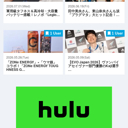
2026.07.01(Wed)
2026.06.19(Fri)
軍用級タフネス＆高冷却・大容量
田中美央さん、東山奈央さんも涙
バッテリー搭載！レノボ「Legio…
「プラグマタ」大ヒット記念！…
1 User
1 User
2026.05.26(Tue)
2026.05.09(Sat)
「ZONe ENERGY」×「ウマ娘」
【EVO Japan 2026】ヴァンパイ
コラボ！「ZONe ENERGY TOUG
アセイヴァー部門優勝のKaji選手
HNESS G…
…