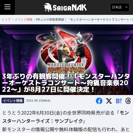
日本語
トップ
イベント情報
3年ぶりの有観客開催！「モンスターハンターオーケストラコンサート～狩
>
>
3年ぶりの有観客開催！「モンスターハンタ
ーオーケストラコンサート～狩猟音楽祭20
22～」が8月27日に開催決定！
B!
イベント情報
2022.06.15(Wed)
とうとう2022年6月30日(金)の全世界同時発売が迫る「
モン
スターハンターライズ：サンブレイク
」
新モンスターの情報公開や無料体験版の配信も行われ、あと