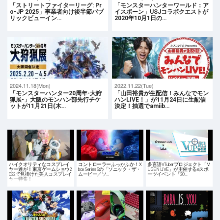
「ストリートファイターリーグ: Pr
「モンスターハンターワールド：ア
o-JP 2025」事業者向け後半節パブ
イスボーン」USJコラボクエストが
リックビューイン…
2020年10月1日の…
2024.11.18(Mon)
2022.11.22(Tue)
「モンスターハンター20周年-大狩
「山田裕貴が生配信！みんなでモン
猟展-」大阪のモンハン部先行チケ
ハンLIVE！」が11月24日に生配信
ットが11月21日(木…
決定！抽選でamiib…
ハイクオリティなコスプレイ
コントローラーふっかふか！X
多言語VTuberプロジェクト「M
ヤー達が！東京ゲームショウ2
box Series Sの「ソニック・ザ・
UGEN LIVE」が主催するeスポ
022で見掛けた美人コスプレイ
ムービー／ソ…
ーツイベント「20…
ヤー特集！