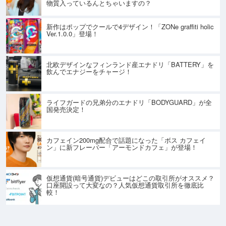
物質入っているんとちゃいますの？
新作はポップでクールで4デザイン！「ZONe graffiti holic
Ver.1.0.0」登場！
北欧デザインなフィンランド産エナドリ「BATTERY」を
飲んでエナジーをチャージ！
ライフガードの兄弟分のエナドリ「BODYGUARD」が全
国発売決定！
カフェイン200mg配合で話題になった「ボス カフェイ
ン」に新フレーバー「アーモンドカフェ」が登場！
仮想通貨(暗号通貨)デビューはどこの取引所がオススメ？
口座開設って大変なの？人気仮想通貨取引所を徹底比
較！