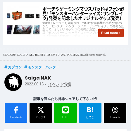
ポーチやゲーミングマウスパッドはファン必
見！「モンスターハンターライズ：サンブレイ
ク」発売を記念したオリジナルグッズ発売！
第3弾トレーラーも公開され、ついに狩猟解禁の実感が湧いて
きた「モンスターハンターライズ：サンブレイク」の発売を記
念して、オリジナルグッズの発売が決定しました！パッケージ
版「モンスターハンターライズ＋サンブレイクセット」のショ
Read more
ップ別特典も合わせてご紹介します！
©CAPCOM CO., LTD. ALL RIGHTS RESERVED. 2021 PROMAX Inc. All rights reserved.
カプコン
モンスターハンター
Saiga NAK
-
2022.06.15
イベント情報
記事を読んだら是非シェアして下さい
B!
Facebook
エックス
LINE
はてな
Threads