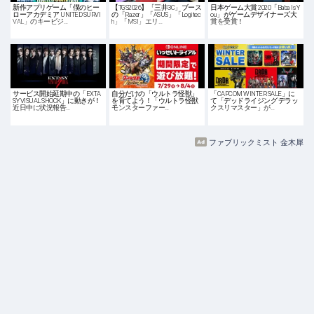
新作アプリゲーム「僕のヒー
【TGS2026】「三井3C」ブース
日本ゲーム大賞 2020「Baba Is Y
ローアカデミア UNITED SURVI
の「Razer」「ASUS」「Logitec
ou」がゲームデザイナーズ大
VAL」のキービジ…
h」「MSI」エリ…
賞を受賞！
サービス開始延期中の「EXTA
自分だけの「ウルトラ怪獣」
「CAPCOM WINTER SALE」に
SY VISUAL SHOCK」に動きが！
を育てよう！「ウルトラ怪獣
て「デッドライジング デラッ
近日中に状況報告…
モンスターファー…
クスリマスター」が…
ファブリックミスト 金木犀