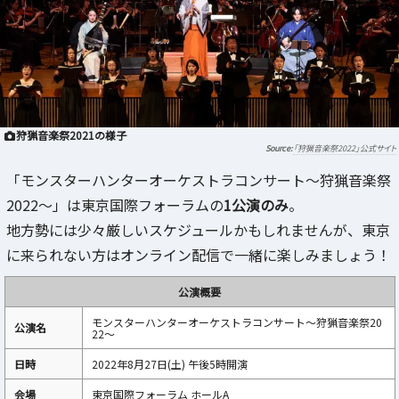
狩猟音楽祭2021の様子
「狩猟音楽祭2022」公式サイト
「モンスターハンターオーケストラコンサート～狩猟音楽祭
2022～」は東京国際フォーラムの
1公演のみ
。
地方勢には少々厳しいスケジュールかもしれませんが、東京
に来られない方はオンライン配信で一緒に楽しみましょう！
公演概要
モンスターハンターオーケストラコンサート～狩猟音楽祭20
公演名
22～
日時
2022年8月27日(土) 午後5時開演
会場
東京国際フォーラム ホールA