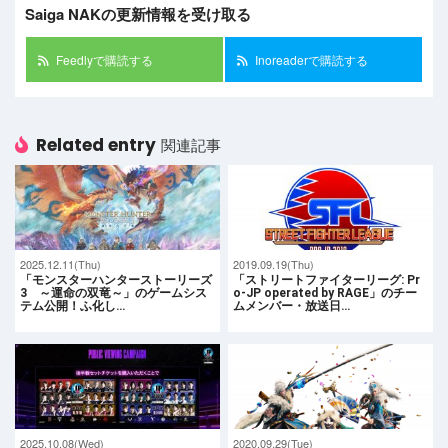
Saiga NAKの更新情報を受け取る
Feedlyで購読する
Inoreaderで購読する
Related entry
関連記事
2025.12.11(Thu)
2019.09.19(Thu)
「モンスターハンターストーリーズ
「ストリートファイターリーグ: Pr
3 ～運命の双竜～」のゲームシス
o-JP operated by RAGE」のチー
テム公開！ふ化し…
ムメンバー・放送日…
2025.10.08(Wed)
2020.09.29(Tue)