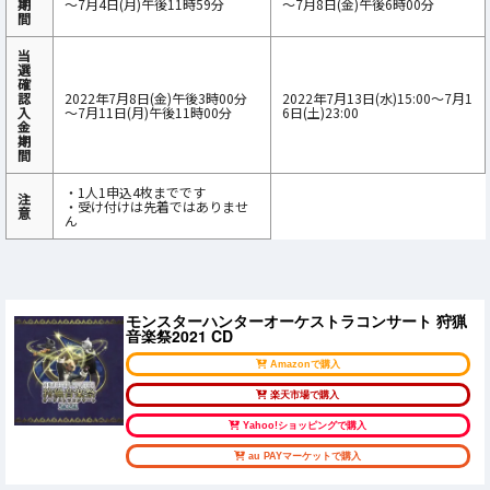
期
～7月4日(月)午後11時59分
～7月8日(金)午後6時00分
間
当
選
確
認
2022年7月8日(金)午後3時00分
2022年7月13日(水)15:00～7月1
入
～7月11日(月)午後11時00分
6日(土)23:00
金
期
間
・1人1申込4枚までです
注
・受け付けは先着ではありませ
意
ん
モンスターハンターオーケストラコンサート 狩猟
⾳楽祭2021 CD
Amazonで購入
楽天市場で購入
Yahoo!ショッピングで購入
au PAYマーケットで購入