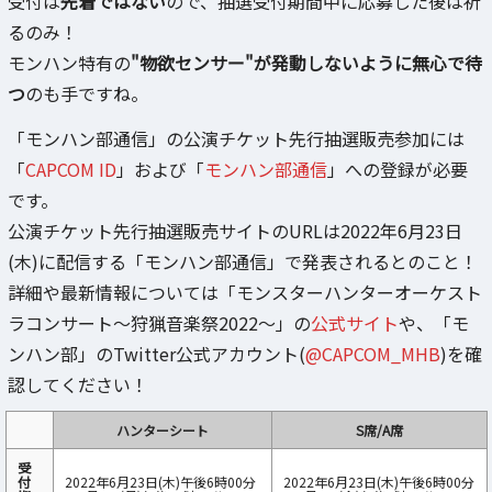
受付は
先着ではない
ので、抽選受付期間中に応募した後は祈
るのみ！
モンハン特有の
"物欲センサー"が発動しないように無心で待
つ
のも手ですね。
「モンハン部通信」の公演チケット先行抽選販売参加には
「
CAPCOM ID
」および「
モンハン部通信
」への登録が必要
です。
公演チケット先行抽選販売サイトのURLは2022年6月23日
(木)に配信する「モンハン部通信」で発表されるとのこと！
詳細や最新情報については「モンスターハンターオーケスト
ラコンサート～狩猟音楽祭2022～」の
公式サイト
や、「モ
ンハン部」のTwitter公式アカウント(
@CAPCOM_MHB
)を確
認してください！
ハンターシート
S席/A席
受
付
2022年6月23日(木)午後6時00分
2022年6月23日(木)午後6時00分