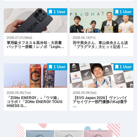
1 User
1 User
2026.07.01(Wed)
2026.06.19(Fri)
軍用級タフネス＆高冷却・大容量
田中美央さん、東山奈央さんも涙
バッテリー搭載！レノボ「Legio…
「プラグマタ」大ヒット記念！…
1 User
1 User
2026.05.26(Tue)
2026.05.09(Sat)
「ZONe ENERGY」×「ウマ娘」
【EVO Japan 2026】ヴァンパイ
コラボ！「ZONe ENERGY TOUG
アセイヴァー部門優勝のKaji選手
HNESS G…
…