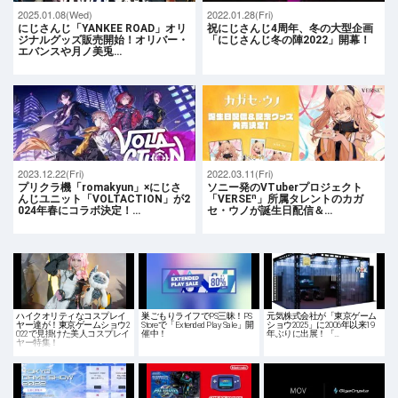
2025.01.08(Wed)
2022.01.28(Fri)
にじさんじ「YANKEE ROAD」オリ
祝にじさんじ4周年、冬の大型企画
ジナルグッズ販売開始！オリバー・
「にじさんじ冬の陣2022」開幕！
エバンスや月ノ美兎…
2023.12.22(Fri)
2022.03.11(Fri)
プリクラ機「romakyun」×にじさ
ソニー発のVTuberプロジェクト
んじユニット「VOLTACTION」が2
「VERSEⁿ」所属タレントのカガ
024年春にコラボ決定！…
セ・ウノが誕生日配信＆…
ハイクオリティなコスプレイ
巣ごもりライフでPS三昧！PS
元気株式会社が「東京ゲーム
ヤー達が！東京ゲームショウ2
Storeで「Extended Play Sale」開
ショウ2025」に2006年以来19
022で見掛けた美人コスプレイ
催中！
年ぶりに出展！「…
ヤー特集！