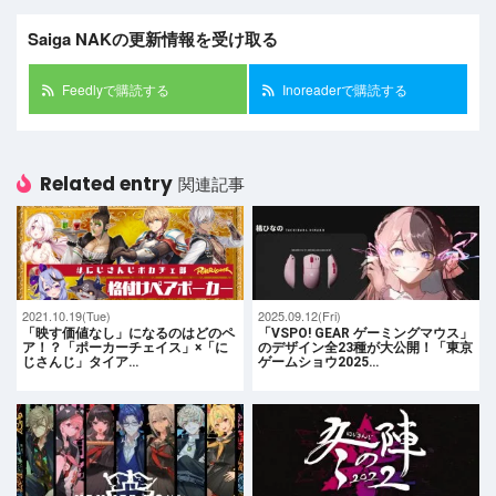
Saiga NAKの更新情報を受け取る
Feedlyで購読する
Inoreaderで購読する
Related entry
関連記事
2021.10.19(Tue)
2025.09.12(Fri)
「映す価値なし」になるのはどのペ
「VSPO! GEAR ゲーミングマウス」
ア！？「ポーカーチェイス」×「に
のデザイン全23種が大公開！「東京
じさんじ」タイア…
ゲームショウ2025…