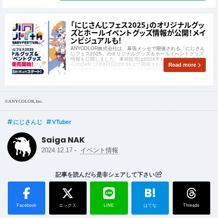
「にじさんじフェス2025」のオリジナルグッ
ズとホールイベントグッズ情報が公開！メイ
ンビジュアルも！
ANYCOLOR株式会社は、幕張メッセで開催される「にじさん
じフェス2025」のオリジナルグッズ＆ホールイベントグッズ
情報を公開しました。事前販売は2024年11月25日(月)12:00か
ら2024年12月8日(日)23:59まで開催されるほか、特設サイト
Read more
では全8点のメインビジュアルが公開されています。
©ANYCOLOR, Inc.
にじさんじ
VTuber
Saiga NAK
-
2024.12.17
イベント情報
記事を読んだら是非シェアして下さい
B!
Facebook
エックス
LINE
はてな
Threads