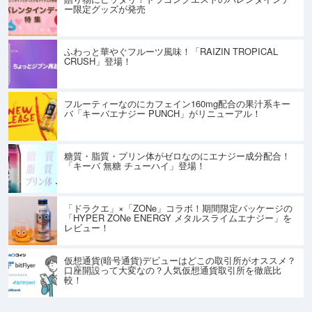
ー限定グッズが発売
ふわっと華やぐフルーツ風味！「RAIZIN TROPICAL
CRUSH」登場！
フルーティーなのにカフェイン160mg配合の果汁系キー
バ「キーバエナジー PUNCH」がリニューアル！
糖質・脂質・プリン体がゼロなのにエナジー成分配合！
「キーバ 無糖 チューハイ」登場！
「ドラクエ」×「ZONe」コラボ！期間限定パッケージの
「HYPER ZONe ENERGY メタルスライムエナジー」を
レビュー！
仮想通貨(暗号通貨)デビューはどこの取引所がオススメ？
口座開設って大変なの？人気仮想通貨取引所を徹底比
較！