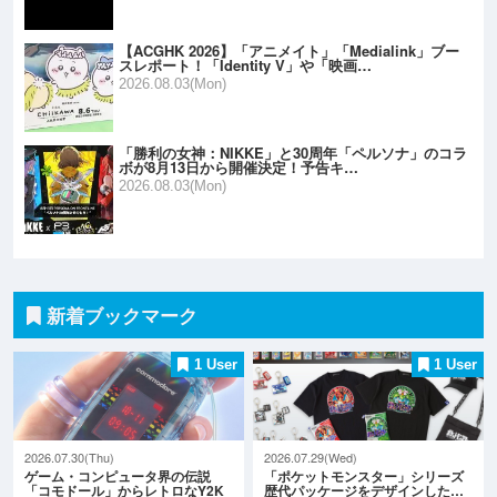
【ACGHK 2026】「アニメイト」「Medialink」ブー
スレポート！「Identity V」や「映画…
2026.08.03(Mon)
「勝利の女神：NIKKE」と30周年「ペルソナ」のコラ
ボが8月13日から開催決定！予告キ…
2026.08.03(Mon)
新着ブックマーク
1 User
1 User
2026.07.30(Thu)
2026.07.29(Wed)
ゲーム・コンピュータ界の伝説
「ポケットモンスター」シリーズ
「コモドール」からレトロなY2K
歴代パッケージをデザインした…