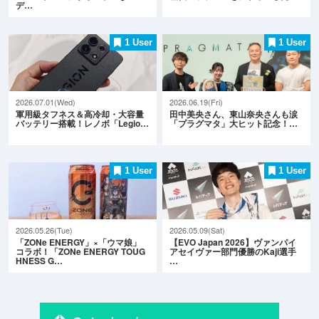
デ…
1 User
1 User
2026.07.01(Wed)
2026.06.19(Fri)
軍用級タフネス＆高冷却・大容量
田中美央さん、東山奈央さんも涙
バッテリー搭載！レノボ「Legio…
「プラグマタ」大ヒット記念！…
1 User
1 User
2026.05.26(Tue)
2026.05.09(Sat)
「ZONe ENERGY」×「ウマ娘」
【EVO Japan 2026】ヴァンパイ
コラボ！「ZONe ENERGY TOUG
アセイヴァー部門優勝のKaji選手
HNESS G…
…