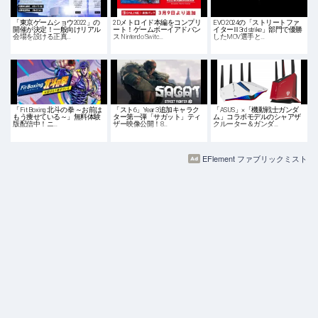
「東京ゲームショウ2022」の
2Dメトロイド本編をコンプリ
EVO 2024の「ストリートファ
開催が決定！一般向けリアル
ート！ゲームボーイアドバン
イターⅢ 3rd strike」部門で優勝
会場を設ける正真…
ス Nintendo Switc…
したMOV選手と…
「Fit Boxing 北斗の拳 ～お前は
「スト6」Year 3追加キャラク
「ASUS」×「機動戦士ガンダ
もう痩せている～」無料体験
ター第一弾「サガット」ティ
ム」コラボモデルのシャアザ
版配信中！ニ…
ザー映像公開！8…
クルーター＆ガンダ…
EFlement ファブリックミスト