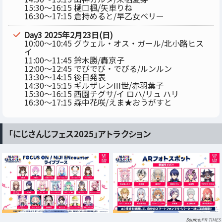
15:30～16:15 樋口楓/矢車りね
16:30～17:15 倉持めると/早乙女ベリー
Day3 2025年2月23日(日)
10:00～10:45 グウェル・オス・ガール/北小路ヒス
イ
11:00～11:45 鈴木勝/轟京子
12:00～12:45 でびでび・でびる/ルンルン
13:30～14:15 後日発表
14:30～15:15 ギルザレンIII世/赤羽葉子
15:30～16:15 西園チグサ/イ ロハ/リュ ハリ
16:30～17:15 森中花咲/えま★おうがすと
「にじさんじフェス2025」アトラクション
PR TIMES