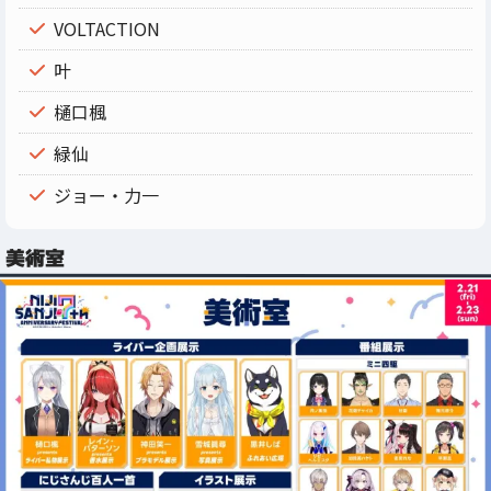
VOLTACTION
叶
樋口楓
緑仙
ジョー・力一
美術室