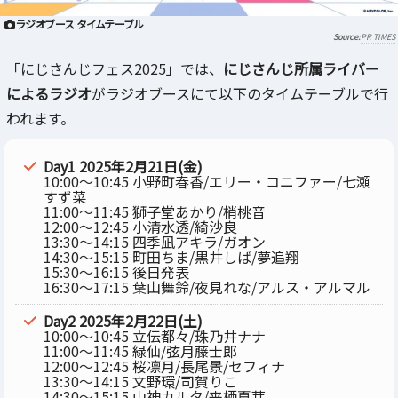
ラジオブース タイムテーブル
PR TIMES
「にじさんじフェス2025」では、
にじさんじ所属ライバー
によるラジオ
がラジオブースにて以下のタイムテーブルで行
われます。
Day1 2025年2月21日(金)
10:00～10:45 小野町春香/エリー・コニファー/七瀬
すず菜
11:00～11:45 獅子堂あかり/梢桃音
12:00～12:45 小清水透/綺沙良
13:30～14:15 四季凪アキラ/ガオン
14:30～15:15 町田ちま/黒井しば/夢追翔
15:30～16:15 後日発表
16:30～17:15 葉山舞鈴/夜見れな/アルス・アルマル
Day2 2025年2月22日(土)
10:00～10:45 立伝都々/珠乃井ナナ
11:00～11:45 緑仙/弦月藤士郎
12:00～12:45 桜凛月/長尾景/セフィナ
13:30～14:15 文野環/司賀りこ
14:30～15:15 山神カルタ/来栖夏芽