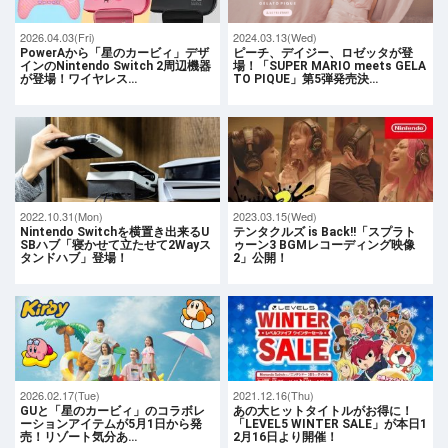
2026.04.03(Fri)
2024.03.13(Wed)
PowerAから「星のカービィ」デザ
ピーチ、デイジー、ロゼッタが登
インのNintendo Switch 2周辺機器
場！「SUPER MARIO meets GELA
が登場！ワイヤレス…
TO PIQUE」第5弾発売決…
2022.10.31(Mon)
2023.03.15(Wed)
Nintendo Switchを横置き出来るU
テンタクルズ is Back!!「スプラト
SBハブ「寝かせて立たせて2Wayス
ゥーン3 BGMレコーディング映像
タンドハブ」登場！
2」公開！
2026.02.17(Tue)
2021.12.16(Thu)
GUと「星のカービィ」のコラボレ
あの大ヒットタイトルがお得に！
ーションアイテムが5月1日から発
「LEVEL5 WINTER SALE」が本日1
売！リゾート気分あ…
2月16日より開催！