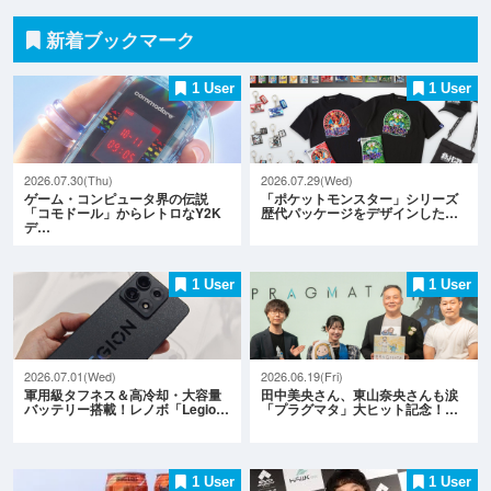
新着ブックマーク
1 User
1 User
2026.07.30(Thu)
2026.07.29(Wed)
ゲーム・コンピュータ界の伝説
「ポケットモンスター」シリーズ
「コモドール」からレトロなY2K
歴代パッケージをデザインした…
デ…
1 User
1 User
2026.07.01(Wed)
2026.06.19(Fri)
軍用級タフネス＆高冷却・大容量
田中美央さん、東山奈央さんも涙
バッテリー搭載！レノボ「Legio…
「プラグマタ」大ヒット記念！…
1 User
1 User