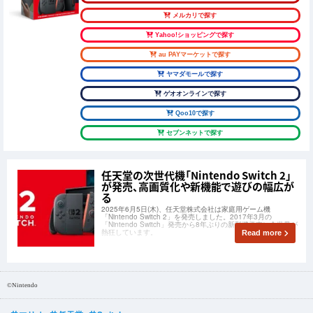
メルカリで探す
Yahoo!ショッピングで探す
au PAYマーケットで探す
ヤマダモールで探す
ゲオオンラインで探す
Qoo10で探す
セブンネットで探す
任天堂の次世代機「Nintendo Switch 2」
が発売、高画質化や新機能で遊びの幅広が
る
2025年6月5日(木)、任天堂株式会社は家庭用ゲーム機
「Nintendo Switch 2」を発売しました。2017年3月の
「Nintendo Switch」発売から8年ぶりの新型機発売に全世界が
熱狂しています。
Read more
©Nintendo