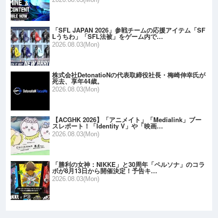
「SFL JAPAN 2026」参戦チームの応援アイテム「SF
Lうちわ」「SFL法被」をゲーム内で…
2026.08.03(Mon)
株式会社DetonatioNの代表取締役社長・梅崎伸幸氏が
死去、享年44歳。
2026.08.03(Mon)
【ACGHK 2026】「アニメイト」「Medialink」ブー
スレポート！「Identity V」や「映画…
2026.08.03(Mon)
「勝利の女神：NIKKE」と30周年「ペルソナ」のコラ
ボが8月13日から開催決定！予告キ…
2026.08.03(Mon)