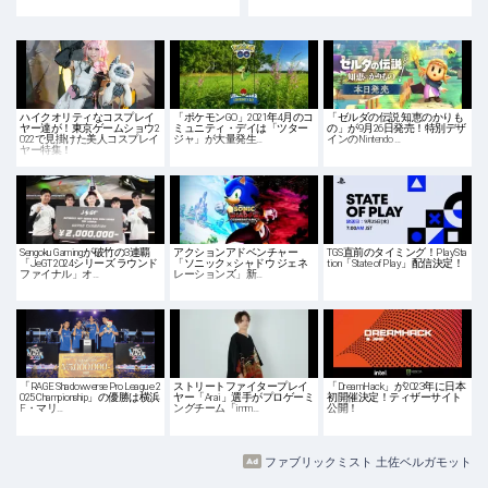
ハイクオリティなコスプレイ
「ポケモンGO」2021年4月のコ
「ゼルダの伝説 知恵のかりも
ヤー達が！東京ゲームショウ2
ミュニティ・デイは「ツター
の」が9月26日発売！特別デザ
022で見掛けた美人コスプレイ
ジャ」が大量発生…
インのNintendo …
ヤー特集！
Sengoku Gamingが破竹の3連覇
アクションアドベンチャー
TGS直前のタイミング！PlaySta
「JeGT 2024シリーズ ラウンド
「ソニック × シャドウ ジェネ
tion「State of Play」配信決定！
ファイナル」オ…
レーションズ」新…
「RAGE Shadowverse Pro League 2
ストリートファイタープレイ
「DreamHack」が2023年に日本
025 Championship」の優勝は横浜
ヤー「Arai」選手がプロゲーミ
初開催決定！ティザーサイト
F・マリ…
ングチーム「imm…
公開！
ファブリックミスト 土佐ベルガモット