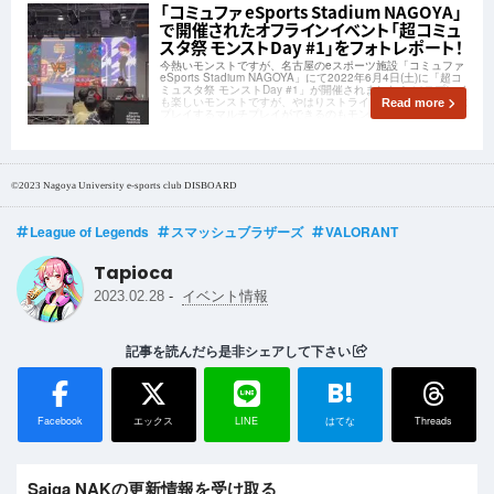
「コミュファ eSports Stadium NAGOYA」
で開催されたオフラインイベント「超コミュ
スタ祭 モンストDay #1」をフォトレポート！
今熱いモンストですが、名古屋のeスポーツ施設「コミュファ
eSports Stadium NAGOYA」にて2022年6月4日(土)に「超コ
ミュスタ祭 モンストDay #1」が開催されました！ ソロプレイ
も楽しいモンストですが、やはりストライカーと繋がり一緒に
Read more
プレイするマルチプレイができるのもモンストの醍醐味ですよ
ね
©2023 Nagoya University e-sports club DISBOARD
League of Legends
スマッシュブラザーズ
VALORANT
Tapioca
-
2023.02.28
イベント情報
記事を読んだら是非シェアして下さい
B!
Facebook
エックス
LINE
はてな
Threads
Saiga NAKの更新情報を受け取る