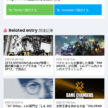
Feedlyで購読する
Inoreaderで購読する
Related entry
関連記事
2025.08.26(Tue)
2023.10.24(Tue)
ZETA DIVISIONのあcolaが快挙！
ベクヒョンらが参加した楽曲「PAR
国内最大級スマブラ大会「ウメブラ
ANOIA」が公開、LoLゲーム内スキ
SP12」で頂点に
ンのスプラッシュア…
2025.05.02(Fri)
2022.07.05(Tue)
「QT DIG∞」LoL部門が「LJL 202
女性王者を決める大会「VALORAN