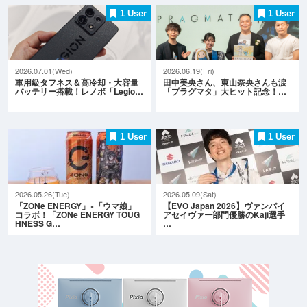
1 User
1 User
2026.07.01(Wed)
2026.06.19(Fri)
軍用級タフネス＆高冷却・大容量
田中美央さん、東山奈央さんも涙
バッテリー搭載！レノボ「Legio…
「プラグマタ」大ヒット記念！…
1 User
1 User
2026.05.26(Tue)
2026.05.09(Sat)
「ZONe ENERGY」×「ウマ娘」
【EVO Japan 2026】ヴァンパイ
コラボ！「ZONe ENERGY TOUG
アセイヴァー部門優勝のKaji選手
HNESS G…
…