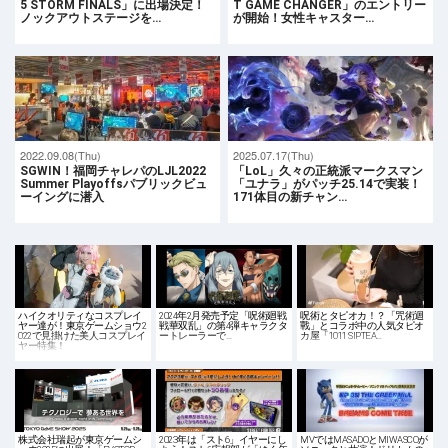
5 STORM FINALS」に出場決定！
T GAME CHANGER」のエントリー
ノックアウトステージを…
が開始！女性キャスター…
2022.09.08(Thu)
2025.07.17(Thu)
SGWIN！福岡チャレパのLJL2022
「LoL」久々の正統派マークスマン
Summer Playoffsパブリックビュ
「ユナラ」がパッチ25.14で実装！
ーイングに潜入
171体目の新チャン…
ハイクオリティなコスプレイ
2024年2月発売予定「呪術廻戦
呪術とタピオカ！？「咒術迴
ヤー達が！東京ゲームショウ2
戦華双乱」の第4弾キャラクタ
戰」とコラボ中の人気タピオ
022で見掛けた美人コスプレイ
ートレーラーで…
カ屋「1011 SIPTEA…
ヤー特集！
株式会社瑞起が東京ゲームシ
2023年は「スト6」イヤーにし
MVではMASADOとMIWASCOが