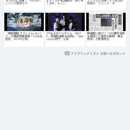
ョウ2025に出展！「EVOTOP」
よう！スト6広報部が「ゆく年
ソニックと共演！ドリカムの
シリーズ最新モデ…
くる年」キャン…
新曲が「ソニック・ザ…
「呪術廻戦 ファントムパレー
プロeスポーツチーム「MOZ
映画館に急げ！！SAO事件当時
ド」の最新情報発表！Eveが主
E」長期的成長を目的に「Apex
を再現した架空の新聞「東玉
題歌、MAPPAが制…
Legends部門」を新…
新聞」が数量限定…
ファブリックミスト 土佐ベルガモット