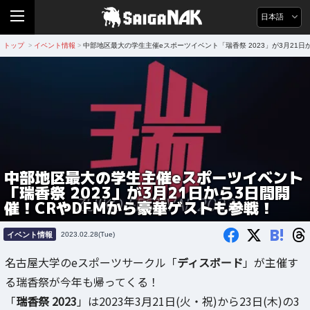
日本語
トップ
イベント情報
中部地区最大の学生主催eスポーツイベント「瑞香祭 2023」が3月21日
>
>
中部地区最大の学生主催eスポーツイベント
「瑞香祭 2023」が3月21日から3日間開
催！CRやDFMから豪華ゲストも参戦！
B!
イベント情報
2023.02.28(Tue)
名古屋大学のeスポーツサークル「
ディスボード
」が主催す
る瑞香祭が今年も帰ってくる！
「
瑞香祭 2023
」は2023年3月21日(火・祝)から23日(木)の3