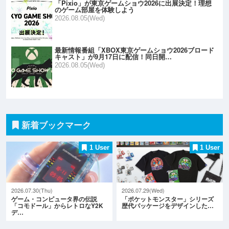
「Pixio」が東京ゲームショウ2026に出展決定！理想
のゲーム部屋を体験しよう
2026.08.05(Wed)
最新情報番組「XBOX東京ゲームショウ2026ブロード
キャスト」が9月17日に配信！同日開…
2026.08.05(Wed)
新着ブックマーク
1 User
1 User
2026.07.30(Thu)
2026.07.29(Wed)
ゲーム・コンピュータ界の伝説
「ポケットモンスター」シリーズ
「コモドール」からレトロなY2K
歴代パッケージをデザインした…
デ…