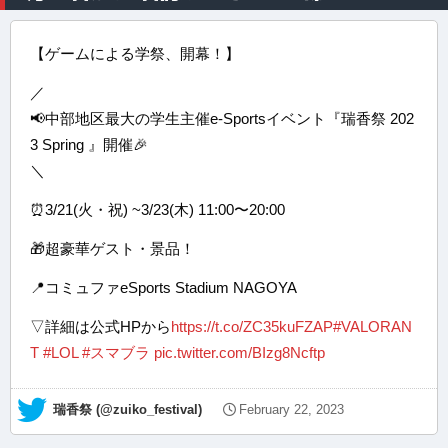
【ゲームによる学祭、開幕！】
／
📢中部地区最大の学生主催e-Sportsイベント『瑞香祭 202
3 Spring 』開催🎉
＼
⏰3/21(火・祝) ~3/23(木) 11:00〜20:00
🎁超豪華ゲスト・景品！
📍コミュファeSports Stadium NAGOYA
▽詳細は公式HPから
https://t.co/ZC35kuFZAP
#VALORAN
T
#LOL
#スマブラ
pic.twitter.com/BIzg8Ncftp
— 瑞香祭 (@zuiko_festival)
February 22, 2023