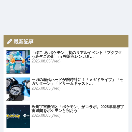
最新記事
「ぽこ あ ポケモン」初のリアルイベント「ブクブク
うみぞこの街」in 横浜赤レンガ倉…
2026.08.05(Wed)
セガの歴代ハードが腕時計に！「メガドライブ」「セ
ガサターン」「ドリームキャスト…
2026.08.05(Wed)
欧州宇宙機関と「ポケモン」がコラボ。2026年世界宇
宙週間をポケモンと祝おう
2026.08.05(Wed)