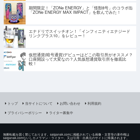
期間限定！「ZONe ENERGY」と「怪獣8号」のコラボ缶
「ZONe ENERGY MAX IMPACT」を飲んでみた！
エナドリでスイッチオン！「インフィニティエナジード
リンクプラス10」をレビュー！
仮想通貨(暗号通貨)デビューはどこの取引所がオススメ？
口座開設って大変なの？人気仮想通貨取引所を徹底比
較！
トップ
当サイトについて
お問い合わせ
利用規約
プライバシーポリシー
ライター募集中
無断転載を固く禁じております。saiganak.comに掲載されている画像・文章等の著作権は
saiganak.comないしカメラマン・ライター、又は引用・出典元のサイトに帰属されます。