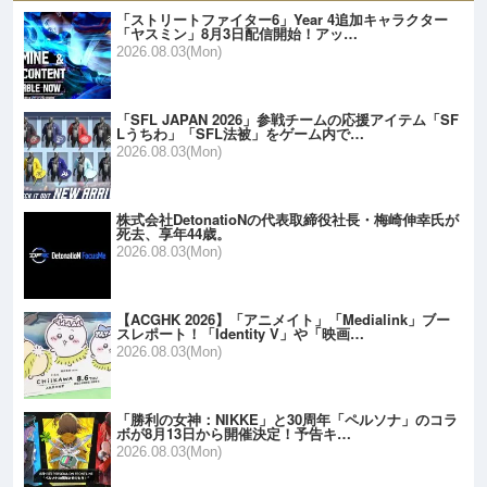
「ストリートファイター6」Year 4追加キャラクター
「ヤスミン」8月3日配信開始！アッ…
2026.08.03(Mon)
「SFL JAPAN 2026」参戦チームの応援アイテム「SF
Lうちわ」「SFL法被」をゲーム内で…
2026.08.03(Mon)
株式会社DetonatioNの代表取締役社長・梅崎伸幸氏が
死去、享年44歳。
2026.08.03(Mon)
【ACGHK 2026】「アニメイト」「Medialink」ブー
スレポート！「Identity V」や「映画…
2026.08.03(Mon)
「勝利の女神：NIKKE」と30周年「ペルソナ」のコラ
ボが8月13日から開催決定！予告キ…
2026.08.03(Mon)