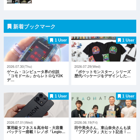
新着ブックマーク
1 User
1 User
2026.07.30(Thu)
2026.07.29(Wed)
ゲーム・コンピュータ界の伝説
「ポケットモンスター」シリーズ
「コモドール」からレトロなY2K
歴代パッケージをデザインした…
デ…
1 User
1 User
2026.07.01(Wed)
2026.06.19(Fri)
軍用級タフネス＆高冷却・大容量
田中美央さん、東山奈央さんも涙
バッテリー搭載！レノボ「Legio…
「プラグマタ」大ヒット記念！…