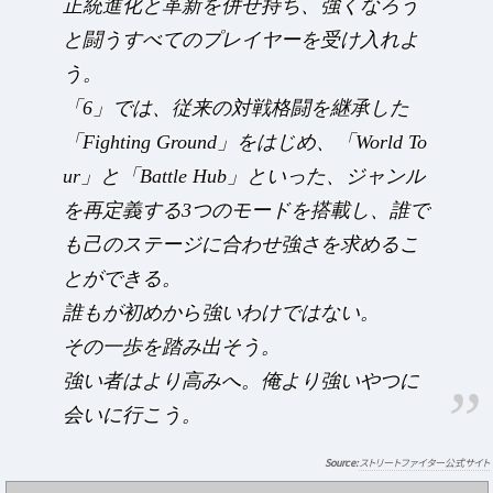
正統進化と革新を併せ持ち、強くなろう
と闘うすべてのプレイヤーを受け入れよ
う。
「6」では、従来の対戦格闘を継承した
「Fighting Ground」をはじめ、「World To
ur」と「Battle Hub」といった、ジャンル
を再定義する3つのモードを搭載し、誰で
も己のステージに合わせ強さを求めるこ
とができる。
誰もが初めから強いわけではない。
その一歩を踏み出そう。
強い者はより高みへ。俺より強いやつに
会いに行こう。
ストリートファイター公式サイト