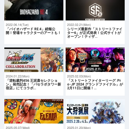
2022.06.14(Tue)
2022.02.21(Mon)
「バイオハザード RE:4」続報公
シリーズ最新作「ストリートファイ
開！登場キャラクターのアートも！
ター6」が正式発表！公式サイトが
オープン！ティザ…
2024.01.22(Mon)
2025.02.03(Mon)
「逆転裁判456 王泥喜セレクショ
「ストリートファイターリーグ: Pr
ン」発売記念！「パセラボタワー新
o-JP 2024 グランドファイナル」が
宿店」にてコラボ…
2月11日に開催！…
2025.05.07(Wed)
2025.01.20(Mon)