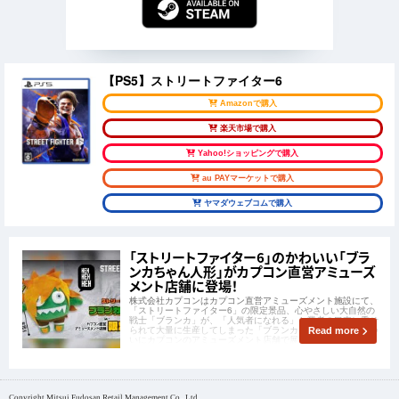
【PS5】ストリートファイター6
Amazonで購入
楽天市場で購入
Yahoo!ショッピングで購入
au PAYマーケットで購入
ヤマダウェブコムで購入
「ストリートファイター6」のかわいい「ブラ
ンカちゃん人形」がカプコン直営アミューズ
メント店舗に登場！
株式会社カプコンはカプコン直営アミューズメント施設にて、
「ストリートファイター6」の限定景品、心やさしい大自然の
戦士「ブランカ」が、「人気者になれる」と業者の口車に乗せ
られて大量に生産してしまった「ブランカちゃん人形」が、つ
Read more
いにカプコンのアミューズメント店舗で展開されます！
Copyright Mitsui Fudosan Retail Management Co., Ltd.