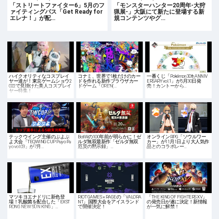
「ストリートファイター6」5月のフ
「モンスターハンター20周年-大狩
ァイティングパス「Get Ready for
猟展-」大阪にて新たに登場する新
エレナ！」が配…
規コンテンツやグ…
ハイクオリティなコスプレイ
コナミ、世界で1枚だけのカー
一番くじ「Pokémon 30th ANNIV
ヤー達が！東京ゲームショウ2
ドを作れる新作ブラウザカー
ERSARY vol.1」が5月30日発
022で見掛けた美人コスプレイ
ドゲーム「ORE’N(…
売！カントーから…
ヤー特集！
テックウイング主催のぷよぷ
BotWの100年前が明らかに！ゼ
オンラインRPG「ソウルワー
よ大会「TEQWING CUP Puyo Pu
ルダ無双最新作「ゼルダ無双
カー」が11月1日より大人気作
yo vol.03」が7月…
厄災の黙示録」…
品とのコラボレー…
マツキヨエナドリに新色登
RIOT GAMES × RAGEの「VALORA
「THE KING OF FIGHTERS XV」
場！乳酸菌を配合した「EXST
NT」国際大会をアイスランド
の発売日が遂に決定！新情報
RONG NEW SUN KING」…
で開催決定！
が一気に解禁！