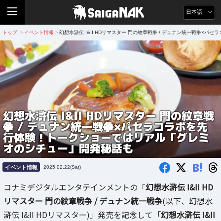
日本語
トップ
イベント情報
幻想水滸伝 I&II HDリマスター 門の紋章戦争 / デュナン統一戦争
>
>
幻想水滸伝 I&II HDリマスター 門の紋章戦
争 / デュナン統一戦争×パセラコラボを先
行体験！トークショーではリアル「グレミ
オのシチュー」開発秘話も
B!
イベント情報
2025.02.22(Sat)
コナミデジタルエンタテインメントの「
幻想水滸伝 I&II HD
リマスター 門の紋章戦争 / デュナン統一戦争
(以下、幻想水
滸伝 I&II HDリマスター)」発売を記念して
「幻想水滸伝 I&II