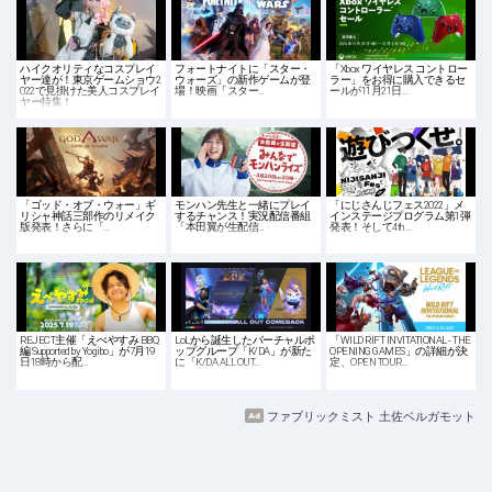
ハイクオリティなコスプレイ
フォートナイトに「スター・
「Xbox ワイヤレス コントロー
ヤー達が！東京ゲームショウ2
ウォーズ」の新作ゲームが登
ラー」をお得に購入できるセ
022で見掛けた美人コスプレイ
場！映画「スター…
ールが11月21日…
ヤー特集！
「ゴッド・オブ・ウォー」ギ
モンハン先生と一緒にプレイ
「にじさんじフェス2022」メ
リシャ神話三部作のリメイク
するチャンス！実況配信番組
インステージプログラム第1弾
版発表！さらに「…
「本田翼が生配信…
発表！そして4th …
REJECT主催「えぺやすみ BBQ
LoLから誕生したバーチャルポ
「WILD RIFT INVITATIONAL - THE
編 Supported by Yogibo」が7月19
ップグループ「K/DA」が新た
OPENING GAMES」の詳細が決
日18時から配…
に「K/DA ALL OUT…
定、OPEN TOUR…
ファブリックミスト 土佐ベルガモット