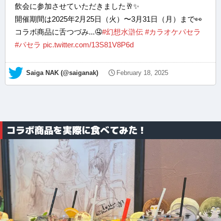
飲会に参加させていただきました🥂✨
開催期間は2025年2月25日（火）〜3月31日（月）まで👀
コラボ商品に舌つづみ...🤤
#幻想水滸伝
#カラオケパセラ
#パセラ
pic.twitter.com/13S81V8P6d
— Saiga NAK (@saiganak)
February 18, 2025
コラボ商品を実際に食べてみた！