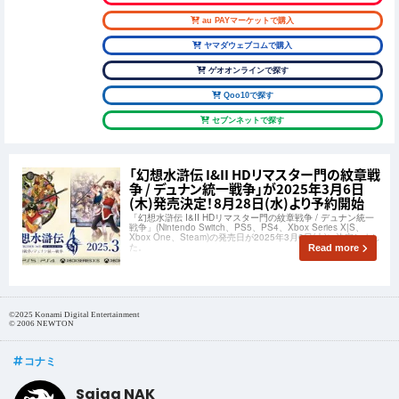
au PAYマーケットで購入
ヤマダウェブコムで購入
ゲオオンラインで探す
Qoo10で探す
セブンネットで探す
「幻想水滸伝 I&II HDリマスター門の紋章戦
争 / デュナン統一戦争」が2025年3月6日
(木)発売決定！8月28日(水)より予約開始
「幻想水滸伝 I&II HDリマスター門の紋章戦争 / デュナン統一
戦争」(Nintendo Switch、PS5、PS4、Xbox Series X|S、
Xbox One、Steam)の発売日が2025年3月6日(木)に決定しまし
た。
Read more
©2025 Konami Digital Entertainment
© 2006 NEWTON
コナミ
Saiga NAK