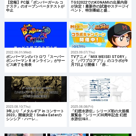
【悲報】PC版「ボンバーガール コ
TGS2022でのKONAMIの出展内容
ナステ」のオープンベータテストが
が決定！最新作の試遊やステージイ
中止
ベント、特別番組と盛…
2022.06.01(Wed)
2023.09.07(Thu)
ボンバーマンのバトロワ「スーパー
TVアニメ「MIX MEISEI STORY」
ボンバーマン R オンライン」がサー
と「パワプロアプリ」のコラボが9
ビス終了を発表
月7日より開催！「赤…
2023.08.10(Thu)
2025.08.08(Fri)
3年ぶり「メタルギア in コンサート
「幻想水滸伝」シリーズ初の大規模
2023」開催決定！Snake Eaterの
展覧会「シリーズ30周年記念 幻想
シンシア・ハーレ…
水滸伝I&II…