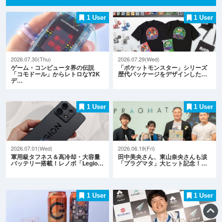
1 User
1 User
2026.07.30(Thu)
2026.07.29(Wed)
ゲーム・コンピュータ界の伝説
「ポケットモンスター」シリーズ
「コモドール」からレトロなY2K
歴代パッケージをデザインした…
デ…
1 User
1 User
2026.07.01(Wed)
2026.06.19(Fri)
軍用級タフネス＆高冷却・大容量
田中美央さん、東山奈央さんも涙
バッテリー搭載！レノボ「Legio…
「プラグマタ」大ヒット記念！…
1 User
1 User