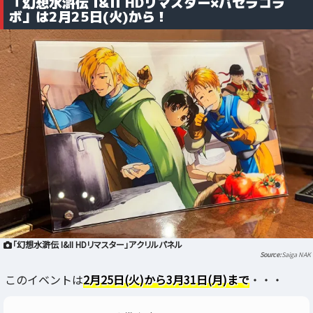
「幻想水滸伝 I&II HDリマスター×パセラコラ
ボ」は2月25日(火)から！
「幻想水滸伝 I&II HDリマスター」アクリルパネル
Saiga NAK
このイベントは
2月25日(火)から3月31日(月)まで
・・・