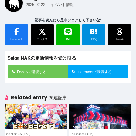
-
2025.02.22
イベント情報
記事を読んだら是非シェアして下さい
B!
Facebook
エックス
LINE
はてな
Threads
Saiga NAKの更新情報を受け取る
Feedlyで購読する
Inoreaderで購読する
Related entry
関連記事
2021.01.07(Thu)
2022.09.02(Fri)