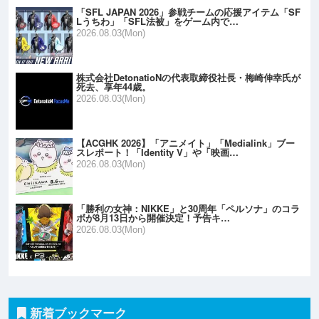
「SFL JAPAN 2026」参戦チームの応援アイテム「SF
Lうちわ」「SFL法被」をゲーム内で…
2026.08.03(Mon)
株式会社DetonatioNの代表取締役社長・梅崎伸幸氏が
死去、享年44歳。
2026.08.03(Mon)
【ACGHK 2026】「アニメイト」「Medialink」ブー
スレポート！「Identity V」や「映画…
2026.08.03(Mon)
「勝利の女神：NIKKE」と30周年「ペルソナ」のコラ
ボが8月13日から開催決定！予告キ…
2026.08.03(Mon)
新着ブックマーク