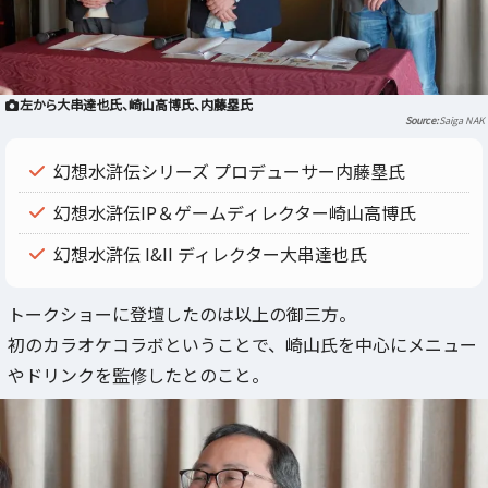
左から大串達也氏、崎山高博氏、内藤塁氏
Saiga NAK
幻想水滸伝シリーズ プロデューサー内藤塁氏
幻想水滸伝IP＆ゲームディレクター崎山高博氏
幻想水滸伝 I&II ディレクター大串達也氏
トークショーに登壇したのは以上の御三方。
初のカラオケコラボということで、崎山氏を中心にメニュー
やドリンクを監修したとのこと。