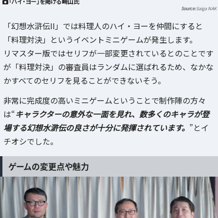
「ハイ・ヨー」を掲げる崎山氏
Saiga NAK
「幻想水滸伝II」では料理人のハイ・ヨーを仲間にすると
「料理対決」というイベントミニゲームが発生します。
リマスター版ではセリフが一部変更されているとのことです
が「料理対決」の審査員はランダムに選ばれるため、なかな
かすべてのセリフを見ることができないそう。
非常に完成度の高いミニゲームということで制作陣の方々
は“
キャラクターの意外な一面を見れ、数多くのキャラが登
場する幻想水滸伝の良さが十分に発揮されています。
”とイ
チオシでした。
ゲームの変更点や魅力