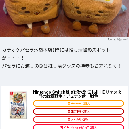
Saiga NAK
カラオケパセラ池袋本店1階には推し活撮影スポット
が・・・！
パセラにお越しの際は推し活グッズの持参もお忘れなく！
Nintendo Switch版 幻想水滸伝 I&II HDリマスタ
ー 門の紋章戦争 / デュナン統一戦争
Amazonで購入
楽天市場で購入
メルカリで探す
Yahoo!ショッピングで購入