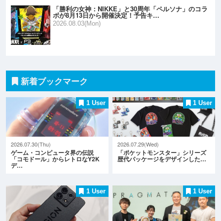
「勝利の女神：NIKKE」と30周年「ペルソナ」のコラ
ボが8月13日から開催決定！予告キ…
2026.08.03(Mon)
新着ブックマーク
1 User
1 User
2026.07.30(Thu)
2026.07.29(Wed)
ゲーム・コンピュータ界の伝説
「ポケットモンスター」シリーズ
「コモドール」からレトロなY2K
歴代パッケージをデザインした…
デ…
1 User
1 User