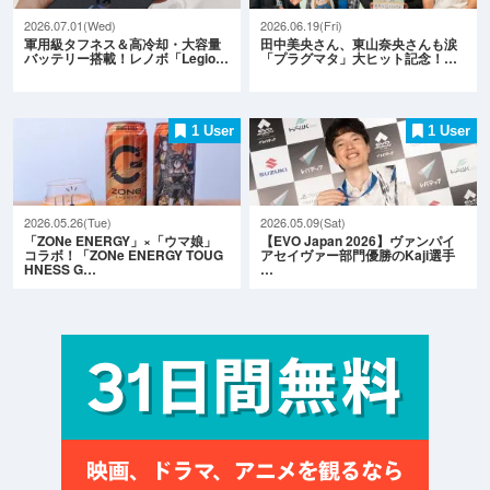
2026.07.01(Wed)
2026.06.19(Fri)
軍用級タフネス＆高冷却・大容量
田中美央さん、東山奈央さんも涙
バッテリー搭載！レノボ「Legio…
「プラグマタ」大ヒット記念！…
1 User
1 User
2026.05.26(Tue)
2026.05.09(Sat)
「ZONe ENERGY」×「ウマ娘」
【EVO Japan 2026】ヴァンパイ
コラボ！「ZONe ENERGY TOUG
アセイヴァー部門優勝のKaji選手
HNESS G…
…