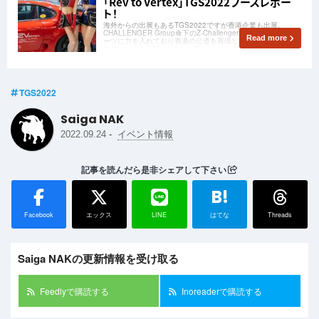
「Rev to Vertex」TGS2022ブースレポー
ト！
海外からの出展もあるTGS2022ですが香港企業も出展。
CHALLENGER Group傘下のZ-Challengerは、eモータースポ
Read more
ーツに力を入れており香港の公道を再現した新作ゲーム「Rev
to Vertex」をTGS2022に出展していました。そんな「Rev to
Vertex」ブースの紹介をしたいと思います！
TGS2022
Saiga NAK
-
2022.09.24
イベント情報
記事を読んだら是非シェアして下さい
B!
Facebook
エックス
LINE
はてな
Threads
Saiga NAKの更新情報を受け取る
Feedlyで購読する
Inoreaderで購読する