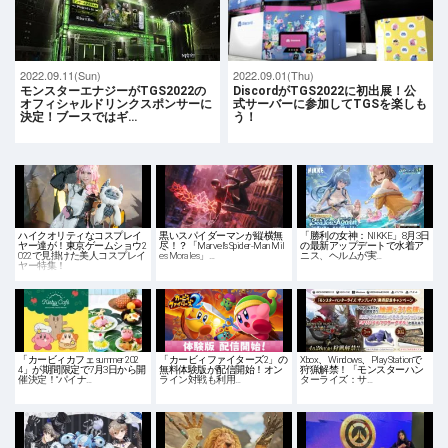
2022.09.11(Sun)
2022.09.01(Thu)
モンスターエナジーがTGS2022の
DiscordがTGS2022に初出展！公
オフィシャルドリンクスポンサーに
式サーバーに参加してTGSを楽しも
決定！ブースではギ…
う！
ハイクオリティなコスプレイ
黒いスパイダーマンが縦横無
「勝利の女神：NIKKE」8月3日
ヤー達が！東京ゲームショウ2
尽！？「Marvel’s Spider-Man Mil
の最新アップデートで水着ア
022で見掛けた美人コスプレイ
es Morales」…
ニス、ヘルムが実…
ヤー特集！
「カービィカフェ summer 202
「カービィファイターズ2」の
Xbox、Windows、PlayStationで
4」が期間限定で7月3日から開
無料体験版が配信開始！オン
狩猟解禁！「モンスターハン
催決定！“パイナ…
ライン対戦も利用…
ターライズ：サ…