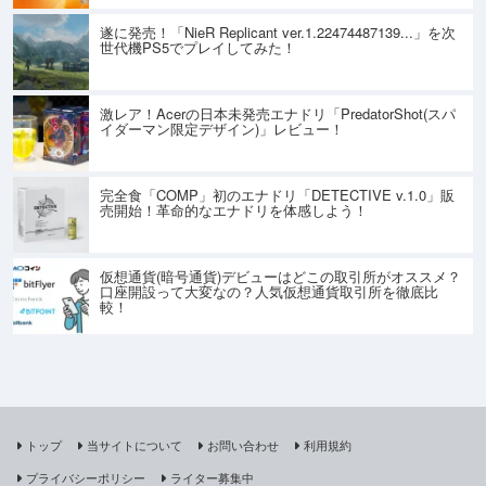
遂に発売！「NieR Replicant ver.1.22474487139...」を次
世代機PS5でプレイしてみた！
激レア！Acerの日本未発売エナドリ「PredatorShot(スパ
イダーマン限定デザイン)」レビュー！
完全食「COMP」初のエナドリ「DETECTIVE v.1.0」販
売開始！革命的なエナドリを体感しよう！
仮想通貨(暗号通貨)デビューはどこの取引所がオススメ？
口座開設って大変なの？人気仮想通貨取引所を徹底比
較！
トップ
当サイトについて
お問い合わせ
利用規約
プライバシーポリシー
ライター募集中