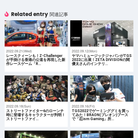
Related entry
関連記事
2022.09.21(Wed)
2022.09.12(Mon)
レースクィーンも！Z-Challenger
ヤマハミュージックジャパンがTGS
が手掛ける香港の公道を再現した新
2022に出展！ZETA DIVISIONの関
作レースゲーム「R…
優太さんのインテリ…
2022.09.18(Sun)
2022.09.16(Fri)
ストリートファイター6のローンチ
TGS2022でゲーミンググミを買っ
時に登場するキャラクターが判明！
てみた！BRAON(ブレオン)ブース
ストリートファイ…
で「忍ism Gaming」所…