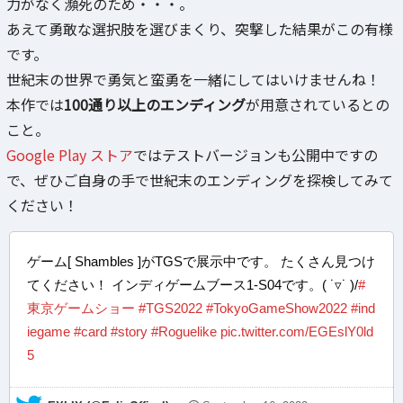
力がなく瀕死のため・・・。
あえて勇敢な選択肢を選びまくり、突撃した結果がこの有様
です。
世紀末の世界で勇気と蛮勇を一緒にしてはいけませんね！
本作では
100通り以上のエンディング
が用意されているとの
こと。
Google Play ストア
ではテストバージョンも公開中ですの
で、ぜひご自身の手で世紀末のエンディングを探検してみて
ください！
ゲーム[ Shambles ]がTGSで展示中です。 たくさん見つけ
てください！ インディゲームブース1-S04です。( ˙▿˙ )/
#
東京ゲームショー
#TGS2022
#TokyoGameShow2022
#ind
iegame
#card
#story
#Roguelike
pic.twitter.com/EGEslY0ld
5