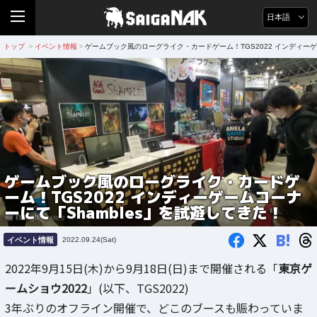
日本語
トップ
イベント情報
ゲームブック風のローグライク・カードゲーム！TGS2022 インディーゲ
>
>
ゲームブック風のローグライク・カードゲ
ーム！TGS2022 インディーゲームコーナ
ーにて「Shambles」を試遊してきた！
B!
イベント情報
2022.09.24(Sat)
2022年9月15日(木)から9月18日(日)まで開催される「
東京ゲ
ームショウ2022
」(以下、TGS2022)
3年ぶりのオフライン開催で、どこのブースも賑わっていま