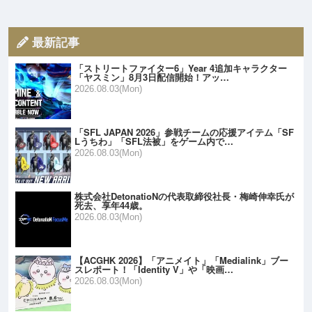
最新記事
「ストリートファイター6」Year 4追加キャラクター
「ヤスミン」8月3日配信開始！アッ…
2026.08.03(Mon)
「SFL JAPAN 2026」参戦チームの応援アイテム「SF
Lうちわ」「SFL法被」をゲーム内で…
2026.08.03(Mon)
株式会社DetonatioNの代表取締役社長・梅崎伸幸氏が
死去、享年44歳。
2026.08.03(Mon)
【ACGHK 2026】「アニメイト」「Medialink」ブー
スレポート！「Identity V」や「映画…
2026.08.03(Mon)