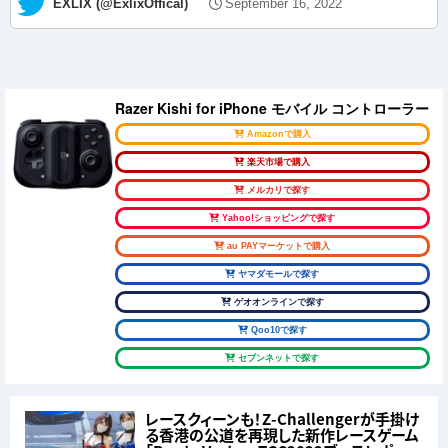
— EXLIX (@ExlixOffical)
September 16, 2022
Razer Kishi for iPhone モバイル コントローラー
Amazonで購入
楽天市場で購入
メルカリで探す
Yahoo!ショッピングで探す
au PAYマーケットで購入
ヤマダモールで探す
ゲオオンラインで探す
Qoo10で探す
セブンネットで探す
レースクィーンも！Z-Challengerが手掛け
る香港の公道を再現した新作レースゲーム