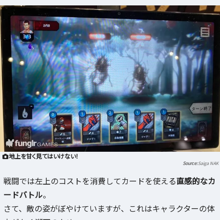
地上を甘く見てはいけない！
Saiga NAK
戦闘では左上のコストを消費してカードを使える
直感的なカ
ードバトル
。
さて、敵の姿がぼやけていますが、これはキャラクターの体