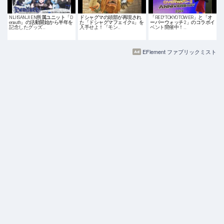
NIJISANJI EN所属ユニット「D
ドシャグマの頭部が再現され
「RED° TOKYO TOWER」と「オ
enauth」の活動開始から半年を
た「ドシャグマフェイクα」を
ーバーウォッチ 2」のコラボイ
記念したグッズ…
入手せよ！「モン…
ベント開催中！…
EFlement ファブリックミスト