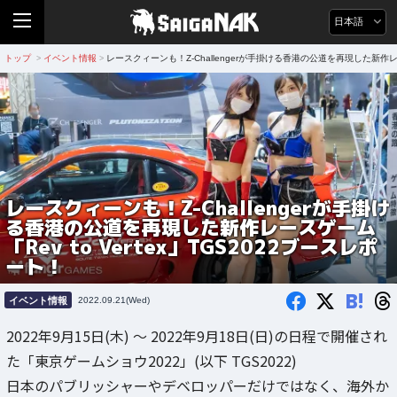
日本語
トップ
イベント情報
レースクィーンも！Z-Challengerが手掛ける香港の公道を再現した新作レース
>
>
レースクィーンも！Z-Challengerが手掛け
る香港の公道を再現した新作レースゲーム
「Rev to Vertex」TGS2022ブースレポ
ート！
B!
イベント情報
2022.09.21(Wed)
2022年9月15日(木) ～ 2022年9月18日(日)の日程で開催され
た「東京ゲームショウ2022」(以下 TGS2022)
日本のパブリッシャーやデベロッパーだけではなく、海外か