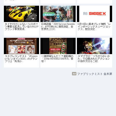
タイヤだけじゃない！eスポー
日本語版「ARK: Survival Ascende
6月10日に基本プレイ無料「レ
ツ事業も拡大しているDUNLOP
d」がPS5向けに発売決定、全
インボーシックス シージ エッ
ブランド事業発表…
世界売上2,00…
クス」配信決定…
コスプレコンテスト「#Cureco
一体何味なんだ！？迷彩柄の
スマブラSP「ソラのつかいか
sバレンタイン2023」のグラン
「ZONe INVISIBLE SNIPER」登
た」で公開されたアクション
プリは「鳥海か…
場！
や操作方法をご紹…
ファブリックミスト 金木犀