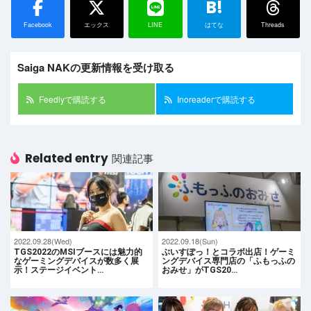
B!
Facebook
エックス
LINE
はてな
Threads
Saiga NAKの更新情報を受け取る
Feedlyで購読する
Inoreaderで購読する
Related entry
関連記事
2022.09.28(Wed)
2022.09.18(Sun)
TGS2022のMSIブースには魅力的
ぶいすぽっ！とコラボ出店！ゲーミ
なゲーミングデバイスが数多く展
ングデバイス専門店の「ふもっふの
示！ステージイベント…
おみせ」がTGS20…