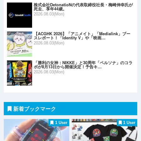
株式会社DetonatioNの代表取締役社長・梅崎伸幸氏が
死去、享年44歳。
2026.08.03(Mon)
【ACGHK 2026】「アニメイト」「Medialink」ブー
スレポート！「Identity V」や「映画…
2026.08.03(Mon)
「勝利の女神：NIKKE」と30周年「ペルソナ」のコラ
ボが8月13日から開催決定！予告キ…
2026.08.03(Mon)
新着ブックマーク
1 User
1 User