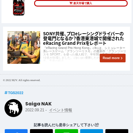
楽天市場で購入
SONY共催、プロeレーシングドライバーの
登竜門となるか？香港東港城で開催された
eRacing Grand Prixをレポート
『eRacing Grand Prix Hong Kong』</b>は、シミュレーター
系レースゲーム「グランツーリスモ」の最新作「グランツーリ
スモ SPORT」を使った個人戦で、半年間の予選を勝ち抜いた
12名が出場しました。</p><p>優勝したのは、Jonathan選
Read more
手。予選の時点
© 2022 R2V. All rights reserved.
TGS2022
Saiga NAK
-
2022.09.21
イベント情報
記事を読んだら是非シェアして下さい