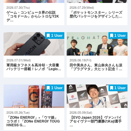
2026.07.30(Thu)
2026.07.29(Wed)
ゲーム・コンピュータ界の伝説
「ポケットモンスター」シリーズ
「コモドール」からレトロなY2K
歴代パッケージをデザインした…
デ…
1 User
1 User
2026.07.01(Wed)
2026.06.19(Fri)
軍用級タフネス＆高冷却・大容量
田中美央さん、東山奈央さんも涙
バッテリー搭載！レノボ「Legio…
「プラグマタ」大ヒット記念！…
1 User
1 User
2026.05.26(Tue)
2026.05.09(Sat)
「ZONe ENERGY」×「ウマ娘」
【EVO Japan 2026】ヴァンパイ
コラボ！「ZONe ENERGY TOUG
アセイヴァー部門優勝のKaji選手
HNESS G…
…