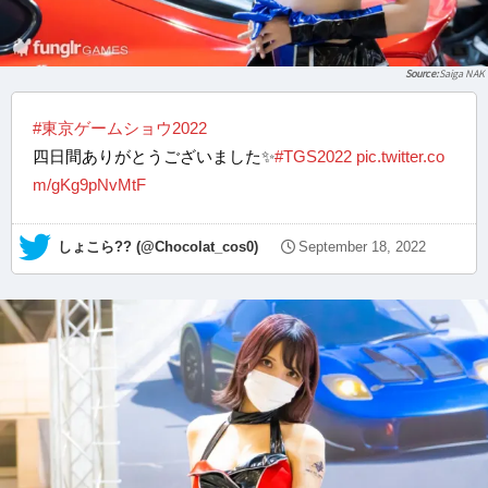
Saiga NAK
#東京ゲームショウ2022
四日間ありがとうございました✨
#TGS2022
pic.twitter.co
m/gKg9pNvMtF
— しょこら?? (@Chocolat_cos0)
September 18, 2022