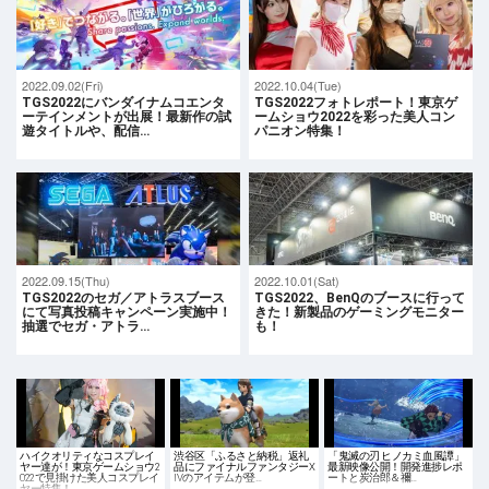
2022.09.02(Fri)
2022.10.04(Tue)
TGS2022にバンダイナムコエンタ
TGS2022フォトレポート！東京ゲ
ーテインメントが出展！最新作の試
ームショウ2022を彩った美人コン
遊タイトルや、配信…
パニオン特集！
2022.09.15(Thu)
2022.10.01(Sat)
TGS2022のセガ／アトラスブース
TGS2022、BenQのブースに行って
にて写真投稿キャンペーン実施中！
きた！新製品のゲーミングモニター
抽選でセガ・アトラ…
も！
ハイクオリティなコスプレイ
渋谷区「ふるさと納税」返礼
「鬼滅の刃 ヒノカミ血風譚」
ヤー達が！東京ゲームショウ2
品にファイナルファンタジーX
最新映像公開！開発進捗レポ
022で見掛けた美人コスプレイ
IVのアイテムが登…
ートと炭治郎＆禰…
ヤー特集！