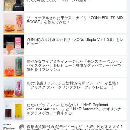
リニューアルされた果汁系エナドリ「ZONe FRUITS MIX
BOOST」を飲んでみた！
ZONe初の果汁系エナドリ「ZONe Utopia Ver.1.0.0」をレ
ビュー！
賑やかなマイアミをイメージした「モンスター ウルトラ
バイスグァバ」をレビュー！爽快なグァバフレーバーで
気分をリフレッシュ
あの“冷感リフレッシュ飲料”から新フレーバーが登場！
「フリスク スパークリンググレープ」をレビュー！
ただのグッズレベルじゃない！「NieR Replicant
ver.1.22474487139...」と「NieR:Automata」のオリジナ
ルグラスがカッコ良すぎる！
仮想通貨(暗号通貨)デビューはどこの取引所がオススメ？