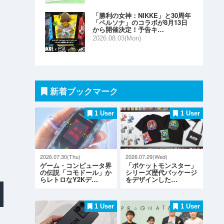
「勝利の女神：NIKKE」と30周年
「ペルソナ」のコラボが8月13日
から開催決定！予告キ…
2026.08.03(Mon)
新着ブックマーク
1 User
1 User
2026.07.30(Thu)
2026.07.29(Wed)
ゲーム・コンピュータ界
「ポケットモンスター」
の伝説「コモドール」か
シリーズ歴代パッケージ
らレトロなY2Kデ…
をデザインした…
1 User
1 User