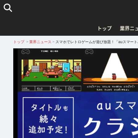
トップ
業界ニ
トップ
>
業界ニュース
>
スマホでレトロゲームが遊び放題！「auスマート