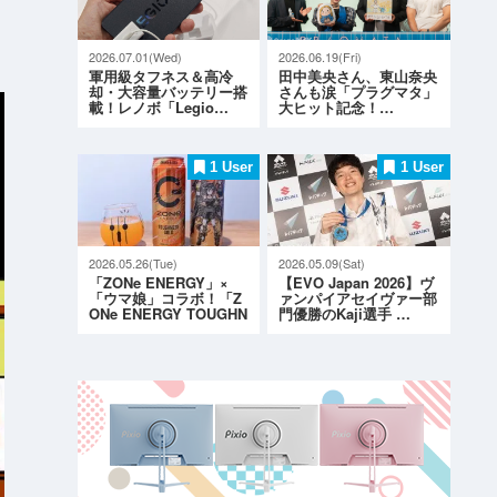
2026.07.01(Wed)
2026.06.19(Fri)
軍用級タフネス＆高冷
田中美央さん、東山奈央
却・大容量バッテリー搭
さんも涙「プラグマタ」
載！レノボ「Legio…
大ヒット記念！…
1 User
1 User
2026.05.26(Tue)
2026.05.09(Sat)
「ZONe ENERGY」×
【EVO Japan 2026】ヴ
「ウマ娘」コラボ！「Z
ァンパイアセイヴァー部
ONe ENERGY TOUGHN
門優勝のKaji選手 …
ESS G…