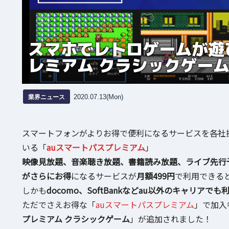
スマホでレトロゲームが遊
レミアム クラシックゲー
業界ニュース
2020.07.13(Mon)
スマートフォンがよりお得で便利になるサービスを各社提
いる「
auスマートパスプレミアム
」
映像見放題、音楽聴き放題、書籍読み放題、ライブ先行
がさらにお得
になるサービスが
月額499円
で利用できる
しかも
docomo、SoftBankなどau以外のキャリアで
ただでさえお得な「
auスマートパスプレミアム
」で加入
プレミアム クラシックゲーム
」が追加されました！