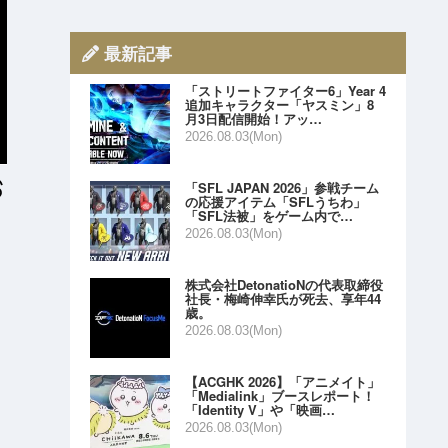
最新記事
「ストリートファイター6」Year 4
追加キャラクター「ヤスミン」8
月3日配信開始！アッ…
2026.08.03(Mon)
「SFL JAPAN 2026」参戦チーム
の応援アイテム「SFLうちわ」
「SFL法被」をゲーム内で…
2026.08.03(Mon)
株式会社DetonatioNの代表取締役
社長・梅崎伸幸氏が死去、享年44
歳。
2026.08.03(Mon)
【ACGHK 2026】「アニメイト」
「Medialink」ブースレポート！
「Identity V」や「映画…
2026.08.03(Mon)