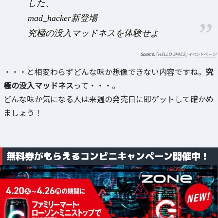
した、
mad_hacker新登場
究極の没入マッドネスを体験せよ
「HELLO SPACE」イベントページ
・・・と相変わらずどんな味か想像できない内容ですね。
究
極の没入マッドネス
って・・・。
どんな味か気になる人は来週の発売日に即ゲットして確かめ
ましょう！
無料券がもらえるコンビニキャンペーン開催中！