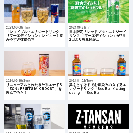
2023.06.08(Thu)
2024.06.21(Fri)
「レッドブル・エナジードリンク
日本限定「レッドブル・エナジード
サマーエディション」レビュー！飲
リンク サマーエディション」が7月
みやすさ抜群のマ…
2日より数量限定…
2024.08.18(Sun)
2024.01.02(Tue)
リニューアルされた果汁系エナドリ
翼をさずけるでお馴染みのタイ発エ
「ZONe FRUITS MIX BOOST」を
ナジードリンク「Red Bull Krating
飲んでみた！
daeng」「Red Bu…