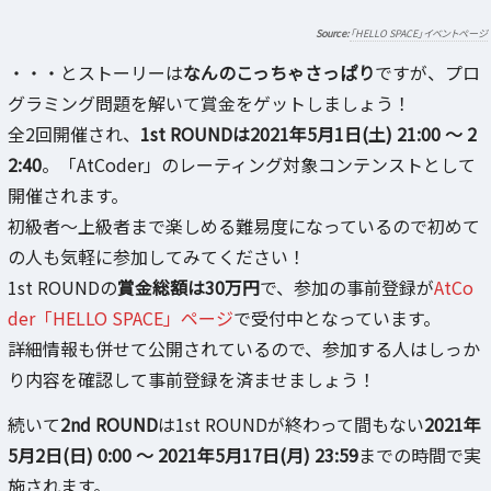
「HELLO SPACE」イベントページ
・・・とストーリーは
なんのこっちゃさっぱり
ですが、プロ
グラミング問題を解いて賞金をゲットしましょう！
全2回開催され、
1st ROUNDは2021年5月1日(土) 21:00 ～ 2
2:40
。「AtCoder」のレーティング対象コンテンストとして
開催されます。
初級者～上級者まで楽しめる難易度になっているので初めて
の人も気軽に参加してみてください！
1st ROUNDの
賞金総額は30万円
で、参加の事前登録が
AtCo
der「HELLO SPACE」ページ
で受付中となっています。
詳細情報も併せて公開されているので、参加する人はしっか
り内容を確認して事前登録を済ませましょう！
続いて
2nd ROUND
は1st ROUNDが終わって間もない
2021年
5月2日(日) 0:00 ～ 2021年5月17日(月) 23:59
までの時間で実
施されます。