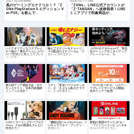
2021.03.24(Wed)
2026.03.17(Tue)
真のゲーミングエナドリか！？「Z
「ZONe」 LINE公式アカウントが
ONe PlayStation 5 エディション V
「Z-TANSAN」へ改称発表！LINE
er.PS5」を飲んで…
ミニアプリで対象商品が…
ハイクオリティなコスプレイ
噛んでエナジーをチャージ！
JAPANNEXTがAmazonで「新生
ヤー達が！東京ゲームショウ2
マカ配合のエナジーガム「ク
活ゲーミングモニターアップ
022で見掛けた美人コスプレイ
ロレッツXP エナジ…
グレードセール」を…
ヤー特集！
第20回アジア競技大会「ポケ
コナミ「実況パワフルサッカ
「NURO 光 10ギガ」へのアッ
モンユナイト」日本代表最終
ー」が「さよなら私のクラマ
プグレードサービスが開始、
メンバーが決定！…
ー」とコラボイベ…
条件クリアで無償…
HDMIミラーリングケーブルで
「餓狼伝説 City of the Wolves」D
聖戦の系譜やマジドロ2も！
iPhone・iPadの画面をテレビに
LCキャラクター「アンディ・
「ファミリーコンピュータ＆
簡単出力！
ボガード」…
スーパーファミコン…