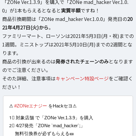
「ZONe Ver.1.3.9」を購入で「ZONe mad_hacker Ver.1.0.
0」が1本もらえるとなると
実質半額
ですね！
商品引換期間は「ZONe mad_hacker Ver.1.0.0」発売日の
20
21年4月27日(火)から
。
ファミリーマート、ローソンは2021年5月3日(月・祝)までの
1週間。ミニストップは2021年5月10日(月)までの2週間とな
ります。
商品の引換が出来るのは
発券されたチェーンのみ
となります
のでご注意ください。
そのた詳細、注意事項は
キャンペーン特設ページ
をご確認く
ださい！
⚠
#ZONeエナジー
をHackセヨ⚠
1⃣ 対象店舗 で「ZONe Ver.1.3.9」を購入
2⃣ 4/27発売「ZONe `mad_hacker`;」
無料引換券が必ずもらえる🎫