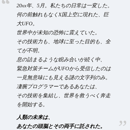
20xx年、5月。私たちの日常は一変した。
何の前触れもなくX国上空に現れた、巨
大UFO。
世界中が未知の恐怖に震えていた。
その技術力も、地球に至った目的も、全
てが不明。
息の詰まるような睨み合いが続く中、
緊急対策チームがUFOから受信したのは
一見無意味にも見える謎の文字列のみ。
凄腕プログラマーであるあなたは、
その技術を集結し、世界を救うべく奔走
を開始する。
人類の未来は、
あなたの頭脳とその両手に託された。