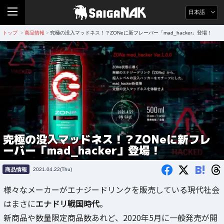
日本語
トップ
商品情報
究極の没入マッドネス！？ZONeに新フレーバー「mad_hacker」登場！
>
>
究極の没入マッドネス！？ZONeに新フレ
ーバー「mad_hacker」登場！
B!
商品情報
2021.04.22(Thu)
様々なメーカーがエナジードリンクを販売している現代社会
はまさに
エナドリ戦国時代
。
新商品や数量限定商品数あれど、2020年5月に一般発売が開