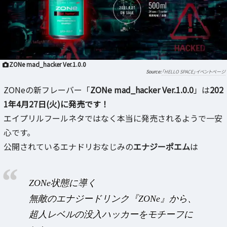
ZONe mad_hacker Ver.1.0.0
「HELLO SPACE」イベントページ
ZONeの新フレーバー「
ZONe mad_hacker Ver.1.0.0
」は
202
1年4月27日(火)に発売です！
エイプリルフールネタではなく本当に発売されるようで一安
心です。
公開されているエナドリおなじみの
エナジーポエム
は
ZONe状態に導く
無敵のエナジードリンク『ZONe』から、
超人レベルの没入ハッカーをモチーフに