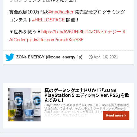
賞金総額100万円💰
#madhacker
発売記念プログラミング
コンテスト
#HELLOSPACE
開催！
▼世界を救う▼
https://t.co/AV6UHt8bIT
#ZONeエナジー
#
AtCoder
pic.twitter.com/mexhXraS3F
— ZONe ENERGY (@zone_energy_jp)
April 16, 2021
真のゲーミングエナドリか！？「ZONe
PlayStation 5 エディション Ver.PS5」を飲
んでみた！
PlayStation 5が発売されてから約4ヵ月。現在も尚入手困難な
状況が続いてますが、そんな中エナジードリンクZONeから
PlayStation 5 エディションが登場しました！早速弊社も手に
入れたので、飲んでみました！
Read more