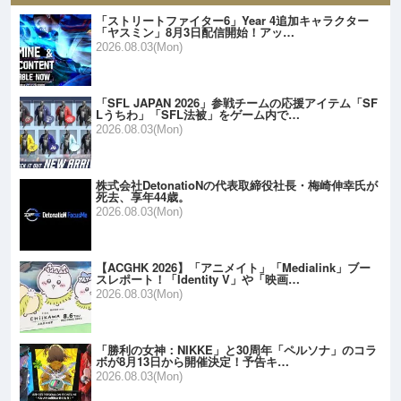
「ストリートファイター6」Year 4追加キャラクター
「ヤスミン」8月3日配信開始！アッ…
2026.08.03(Mon)
「SFL JAPAN 2026」参戦チームの応援アイテム「SF
Lうちわ」「SFL法被」をゲーム内で…
2026.08.03(Mon)
株式会社DetonatioNの代表取締役社長・梅崎伸幸氏が
死去、享年44歳。
2026.08.03(Mon)
【ACGHK 2026】「アニメイト」「Medialink」ブー
スレポート！「Identity V」や「映画…
2026.08.03(Mon)
「勝利の女神：NIKKE」と30周年「ペルソナ」のコラ
ボが8月13日から開催決定！予告キ…
2026.08.03(Mon)