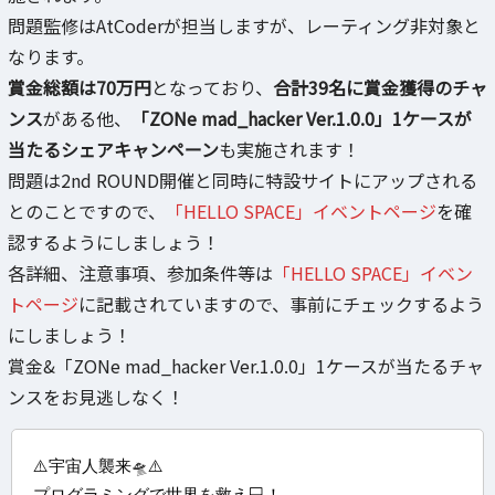
問題監修はAtCoderが担当しますが、レーティング非対象と
なります。
賞金総額は70万円
となっており、
合計39名に賞金獲得のチャ
ンス
がある他、
「ZONe mad_hacker Ver.1.0.0」1ケースが
当たるシェアキャンペーン
も実施されます！
問題は2nd ROUND開催と同時に特設サイトにアップされる
とのことですので、
「HELLO SPACE」イベントページ
を確
認するようにしましょう！
各詳細、注意事項、参加条件等は
「HELLO SPACE」イベン
トページ
に記載されていますので、事前にチェックするよう
にしましょう！
賞金&「ZONe mad_hacker Ver.1.0.0」1ケースが当たるチャ
ンスをお見逃しなく！
⚠️宇宙人襲来🛸⚠️
プログラミングで世界を救え💻！