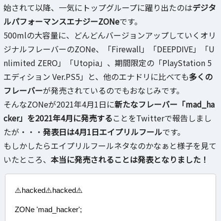
始されて以降、一気にトップグループに躍り出たのは
デジタ
ルパフォーマンスエナジーZONe
です。
500mlの大容量に、どんどんバージョンアップしていくオリ
ジナルフレーバーのZONe、「Firewall」「DEEPDIVE」「U
nlimited ZERO」「Utopia」、期間限定の「PlayStation 5
エディション Ver.PS5」と、他のエナドリに比べても
多くの
フレーバー
が発売されているのでもおなじみです。
そんなZONeが2021年4月1日に
新たなフレーバー「mad_ha
cker」を2021年4月に発売する
ことをTwitterで報告しまし
たが・・・
発表日は4月1日エイプリルフール
です。
もしかしたらエイプリルフールネタなのかなぁと様子を見て
いたところ、
本当に発売されることは発表となりました！
⚠️hacked⚠️hacked⚠️
ZONe 'mad_hacker';