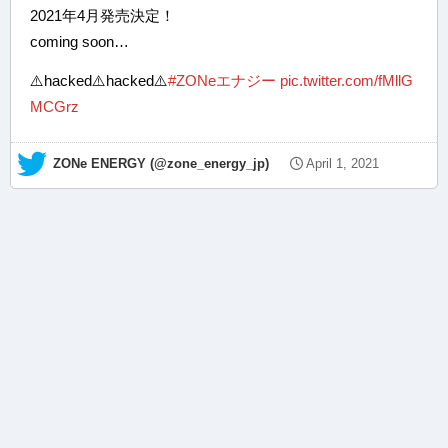
2021年4月発売決定！
coming soon…
⚠️hacked⚠️hacked⚠️
#ZONeエナジー
pic.twitter.com/fMllG
MCGrz
— ZONe ENERGY (@zone_energy_jp)
April 1, 2021