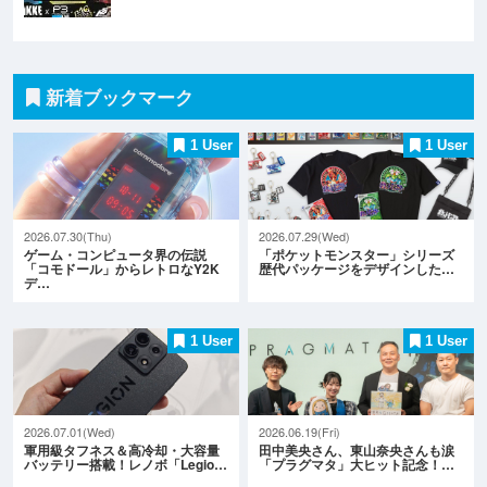
新着ブックマーク
1 User
1 User
2026.07.30(Thu)
2026.07.29(Wed)
ゲーム・コンピュータ界の伝説
「ポケットモンスター」シリーズ
「コモドール」からレトロなY2K
歴代パッケージをデザインした…
デ…
1 User
1 User
2026.07.01(Wed)
2026.06.19(Fri)
軍用級タフネス＆高冷却・大容量
田中美央さん、東山奈央さんも涙
バッテリー搭載！レノボ「Legio…
「プラグマタ」大ヒット記念！…