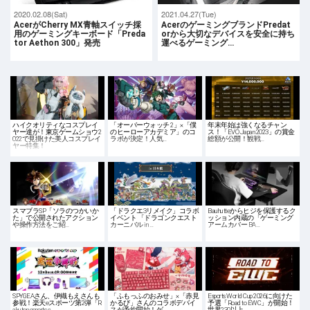
2020.02.08(Sat)
2021.04.27(Tue)
AcerがCherry MX青軸スイッチ採
AcerのゲーミングブランドPredat
用のゲーミングキーボード「Preda
orから大切なデバイスを安全に持ち
tor Aethon 300」発売
運べるゲーミング…
ハイクオリティなコスプレイ
「オーバーウォッチ 2」×「僕
年末年始は強くなるチャン
ヤー達が！東京ゲームショウ2
のヒーローアカデミア」のコ
ス！「EVO Japan 2023」の賞金
022で見掛けた美人コスプレイ
ラボが決定！人気…
総額が公開！観戦…
ヤー特集！
スマブラSP「ソラのつかいか
「ドラクエ3リメイク」コラボ
Bauhutteからヒジを保護するク
た」で公開されたアクション
イベント 「ドラゴンクエスト
ッション内蔵の「ゲーミング
や操作方法をご紹…
カーニバル in …
アームカバー BA…
SPYGEAさん、伊織もえさんも
「ふもっふのおみせ」×「赤見
Esports World Cup 2026に向けた
参戦！楽天eスポーツ第2弾「R
かるび」さんのコラボデバイ
予選「Road to EWC」が開始！
akuten esports c…
スが予約開始！ゲ…
世界230以上…