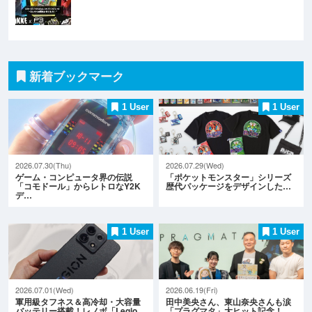
新着ブックマーク
1 User
1 User
2026.07.30(Thu)
2026.07.29(Wed)
ゲーム・コンピュータ界の伝説
「ポケットモンスター」シリーズ
「コモドール」からレトロなY2K
歴代パッケージをデザインした…
デ…
1 User
1 User
2026.07.01(Wed)
2026.06.19(Fri)
軍用級タフネス＆高冷却・大容量
田中美央さん、東山奈央さんも涙
バッテリー搭載！レノボ「Legio…
「プラグマタ」大ヒット記念！…