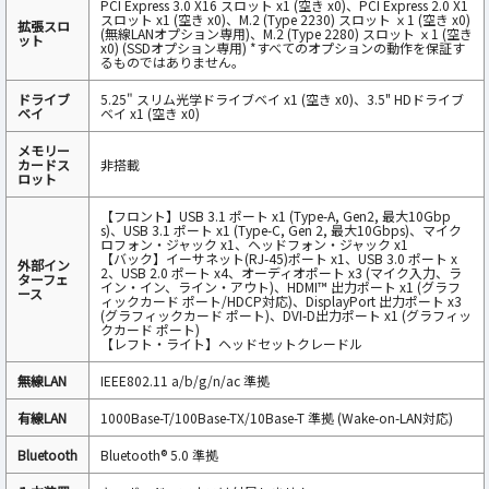
PCI Express 3.0 X16 スロット x1 (空き x0)、PCI Express 2.0 X1
スロット x1 (空き x0)、M.2 (Type 2230) スロット ｘ1 (空き x0)
拡張スロ
(無線LANオプション専用)、M.2 (Type 2280) スロット ｘ1 (空き
ット
x0) (SSDオプション専用) *すべてのオプションの動作を保証す
るものではありません。
ドライブ
5.25" スリム光学ドライブベイ x1 (空き x0)、3.5" HDドライブ
ベイ‎
ベイ x1 (空き x0)
メモリー
カードス
非搭載
ロット
【フロント】USB 3.1 ポート x1 (Type-A, Gen2, 最大10Gbp
s)、USB 3.1 ポート x1 (Type-C, Gen 2, 最大10Gbps)、マイク
ロフォン・ジャック x1、ヘッドフォン・ジャック x1
【バック】イーサネット(RJ-45)ポート x1、USB 3.0 ポート x
外部イン
2、USB 2.0 ポート x4、オーディオポート x3 (マイク入力、ラ
ターフェ
イン・イン、ライン・アウト)、HDMI™ 出力ポート x1 (グラフ
ース
ィックカード ポート/HDCP対応)、DisplayPort 出力ポート x3
(グラフィックカード ポート)、DVI-D出力ポート x1 (グラフィッ
クカード ポート)
【レフト・ライト】ヘッドセットクレードル
無線LAN
IEEE802.11 a/b/g/n/ac 準拠
有線LAN
1000Base-T/100Base-TX/10Base-T 準拠 (Wake-on-LAN対応)
Bluetooth
Bluetooth® 5.0 準拠