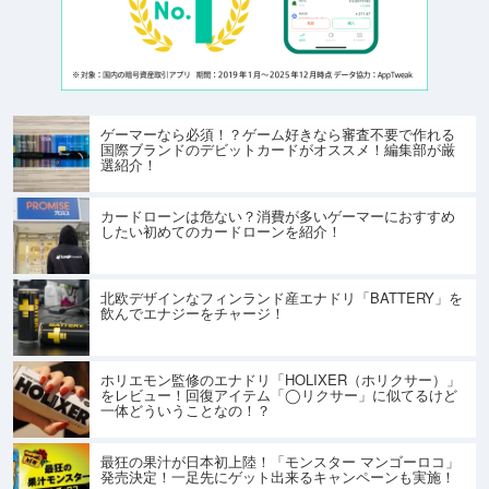
ゲーマーなら必須！？ゲーム好きなら審査不要で作れる
国際ブランドのデビットカードがオススメ！編集部が厳
選紹介！
カードローンは危ない？消費が多いゲーマーにおすすめ
したい初めてのカードローンを紹介！
北欧デザインなフィンランド産エナドリ「BATTERY」を
飲んでエナジーをチャージ！
ホリエモン監修のエナドリ「HOLIXER（ホリクサー）」
をレビュー！回復アイテム「◯リクサー」に似てるけど
一体どういうことなの！？
最狂の果汁が日本初上陸！「モンスター マンゴーロコ」
発売決定！一足先にゲット出来るキャンペーンも実施！