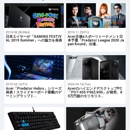
2019.08.28(Wed)
2019.11.29(Fri)
日本エイサーが「GAMING FESTIV
Acer主催eスポーツトーナメント日
AL 2019 Summer」への協力を発表
本予選「Predator League 2020 Ja
pan Round」出場…
2019.04.12(Fri)
2024.04.16(Tue)
Acer「Predator Helios」シリーズ
AcerのハイエンドデスクトップPC
発表！スライドキーボード搭載のゲ
「PO7-655-F96Z/490」が発売、8
ーミングラップト…
0万円超のモリモリス…