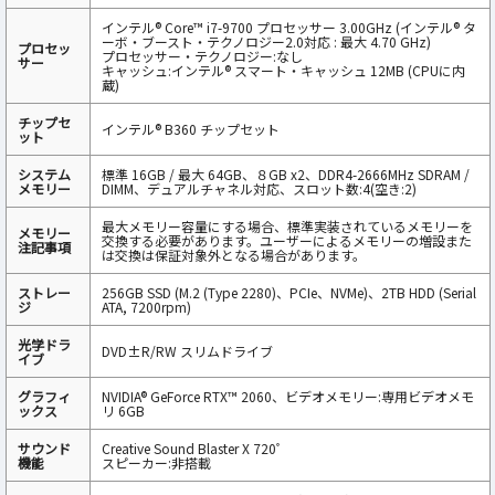
インテル® Core™ i7-9700 プロセッサー 3.00GHz (インテル® タ
ーボ・ブースト・テクノロジー2.0対応 : 最大 4.70 GHz)
プロセッ
プロセッサー・テクノロジー:なし
サー‎
キャッシュ:インテル® スマート・キャッシュ 12MB (CPUに内
蔵)
チップセ
インテル® B360 チップセット
ット‎
システム
標準 16GB / 最大 64GB、８GB x2、DDR4-2666MHz SDRAM /
メモリー
DIMM、デュアルチャネル対応、スロット数:4(空き:2)
最大メモリー容量にする場合、標準実装されているメモリーを
メモリー
交換する必要があります。ユーザーによるメモリーの増設また
注記事項
は交換は保証対象外となる場合があります。
ストレー
256GB SSD (M.2 (Type 2280)、PCIe、NVMe)、2TB HDD (Serial
ジ
ATA, 7200rpm)
光学ドラ
DVD±R/RW スリムドライブ
イブ
グラフィ
NVIDIA® GeForce RTX™ 2060、ビデオメモリー:専用ビデオメモ
ックス
リ 6GB
サウンド
Creative Sound Blaster X 720ﾟ
機能‎
スピーカー:非搭載