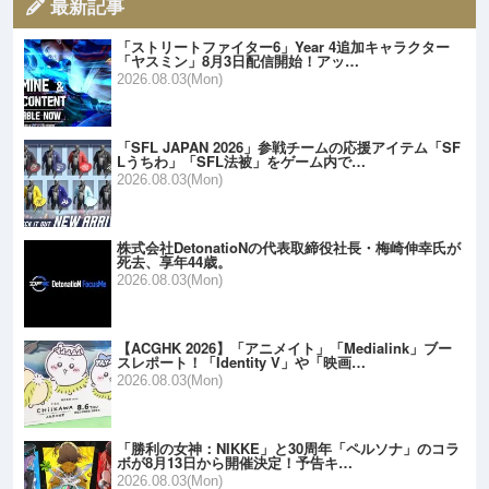
最新記事
「ストリートファイター6」Year 4追加キャラクター
「ヤスミン」8月3日配信開始！アッ…
2026.08.03(Mon)
「SFL JAPAN 2026」参戦チームの応援アイテム「SF
Lうちわ」「SFL法被」をゲーム内で…
2026.08.03(Mon)
株式会社DetonatioNの代表取締役社長・梅崎伸幸氏が
死去、享年44歳。
2026.08.03(Mon)
【ACGHK 2026】「アニメイト」「Medialink」ブー
スレポート！「Identity V」や「映画…
2026.08.03(Mon)
「勝利の女神：NIKKE」と30周年「ペルソナ」のコラ
ボが8月13日から開催決定！予告キ…
2026.08.03(Mon)