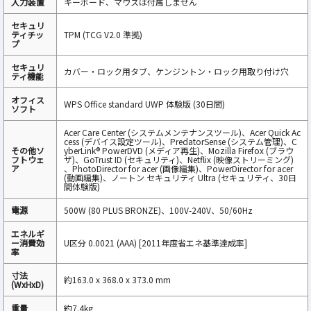
入力装置
キーボード、マウスは付属しません
セキュリ
ティチッ
TPM (TCG V2.0 準拠)
プ
セキュリ
カバー・ロック用タブ、ケンジントン・ロック用取り付け穴
ティ機能
オフィス
WPS Office standard UWP 体験版 (30日間)
ソフト
Acer Care Center (システムメンテナンスツール)、Acer Quick Ac
cess (デバイス設定ツール)、PredatorSense (システム管理)、C
その他ソ
yberLink® PowerDVD (メディア再生)、Mozilla Firefox (ブラウ
フトウェ
ザ)、GoTrust ID (セキュリティ)、Netflix (映像ストリーミング)
ア
、PhotoDirector for acer (画像編集)、PowerDirector for acer
(動画編集)、ノートン セキュリティ Ultra (セキュリティ、30日
間体験版)
電源
500W (80 PLUS BRONZE)、100V-240V、50/60Hz
エネルギ
ー消費効
U区分 0.0021 (AAA) [2011年度省エネ基準達成率]
率
寸法
約163.0 x 368.0 x 373.0 mm
(WxHxD)
重量
約7.4kg