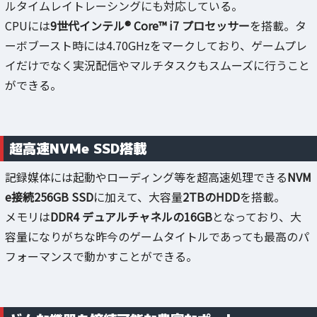
ルタイムレイトレーシングにも対応している。
CPUには
9世代インテル® Core™ i7 プロセッサー
を搭載。タ
ーボブースト時には4.70GHzをマークしており、ゲームプレ
イだけでなく実況配信やマルチタスクもスムーズに行うこと
ができる。
超高速NVMe SSD搭載
記録媒体には起動やローディング等を超高速処理できる
NVM
e接続256GB SSD
に加えて、大容量
2TBのHDD
を搭載。
メモリは
DDR4 デュアルチャネルの16GB
となっており、大
容量になりがちな昨今のゲームタイトルであっても最高のパ
フォーマンスで動かすことができる。