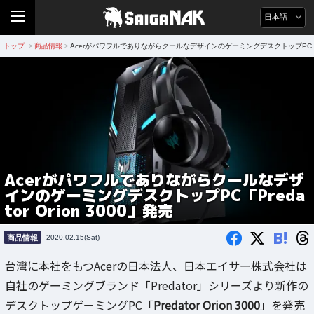
日本語
トップ
商品情報
AcerがパワフルでありながらクールなデザインのゲーミングデスクトップPC「Preda
>
>
Acerがパワフルでありながらクールなデザ
インのゲーミングデスクトップPC「Preda
tor Orion 3000」発売
B!
商品情報
2020.02.15(Sat)
台灣に本社をもつAcerの日本法人、日本エイサー株式会社は
自社のゲーミングブランド「Predator」シリーズより新作の
デスクトップゲーミングPC「
Predator Orion 3000
」を発売