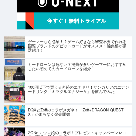
ゲーマーなら必須！？ゲーム好きなら審査不要で作れる
国際ブランドのデビットカードがオススメ！編集部が厳
選紹介！
カードローンは危ない？消費が多いゲーマーにおすすめ
したい初めてのカードローンを紹介！
100円以下で買える奇跡のエナドリ！サンガリアのエナジ
ードリンク「ミラクルエナジーＶ」を飲んでみた
DQXとZoffのコラボメガネ！「Zoff+DRAGON QUEST
X」がまもなく発売開始！
ZONe × ウマ娘のコラボ！プレゼントキャンペーンやコ