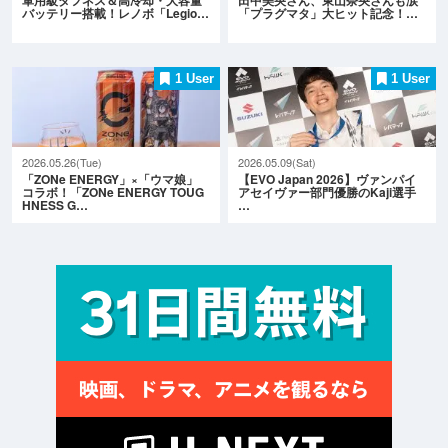
バッテリー搭載！レノボ「Legio…
「プラグマタ」大ヒット記念！…
1 User
1 User
2026.05.26(Tue)
2026.05.09(Sat)
「ZONe ENERGY」×「ウマ娘」
【EVO Japan 2026】ヴァンパイ
コラボ！「ZONe ENERGY TOUG
アセイヴァー部門優勝のKaji選手
HNESS G…
…