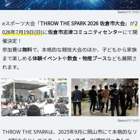
PR TIMES
eスポーツ大会「
THROW THE SPARK 2026 佐倉市大会
」が
2
026年7月19日(日)
に
佐倉市志津コミュニティセンター
にて開
催決定！
参加費は
無料
で、本格的な競技大会のほか、子どもから家族
まで楽しめる
体験イベント
や
飲食・物産ブース
なども展開さ
れます。
PR TIMES
THROW THE SPARKは、2025年9月に岡山市にて本格的なリ