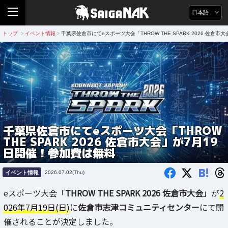
日本語
トップ
イベント情報
千葉県佐倉市にてeスポーツ大会「THROW THE SPARK 2026 佐倉
>
>
千葉県佐倉市にてeスポーツ大会「THROW
THE SPARK 2026 佐倉市大会」が7月19
日開催！参加費は無料
B!
イベント情報
2026.07.02(Thu)
eスポーツ大会「
THROW THE SPARK 2026 佐倉市大会
」が
2
026年7月19日(日)
に
佐倉市志津コミュニティセンター
にて開
催されることが決定しました。