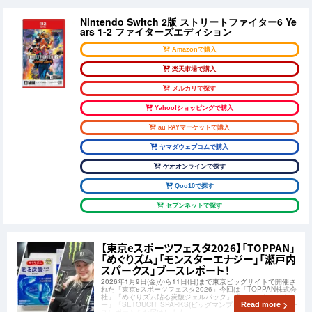
Nintendo Switch 2版 ストリートファイター6 Ye
ars 1-2 ファイターズエディション
Amazonで購入
楽天市場で購入
メルカリで探す
Yahoo!ショッピングで購入
au PAYマーケットで購入
ヤマダウェブコムで購入
ゲオオンラインで探す
Qoo10で探す
セブンネットで探す
【東京eスポーツフェスタ2026】「TOPPAN」
「めぐりズム」「モンスターエナジー」「瀬戸内
スパークス」ブースレポート！
2026年1月9日(金)から11日(日)まで東京ビッグサイトで開催さ
れた「東京eスポーツフェスタ2026」今回は「TOPPAN株式会
社」「めぐりズム貼る炭酸ジェルパック」「モンスターエナジ
ー」「SETOUCHI SPARKS(ビッグマンプロジェクト)」のブー
Read more
スレポートをお届けします。