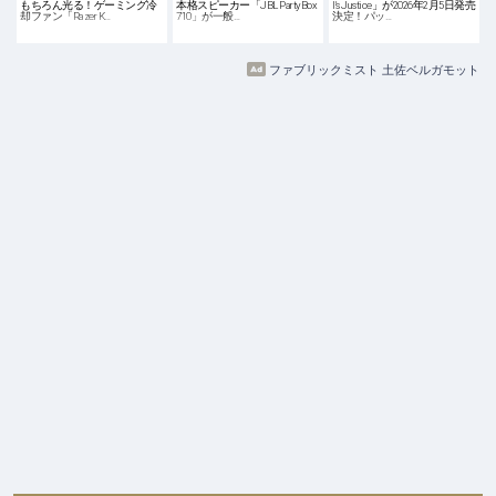
もちろん光る！ゲーミング冷
本格スピーカー「JBL PartyBox
l's Justice」が2026年2月5日発売
却ファン「Razer K…
710」が一般…
決定！パッ…
ファブリックミスト 土佐ベルガモット