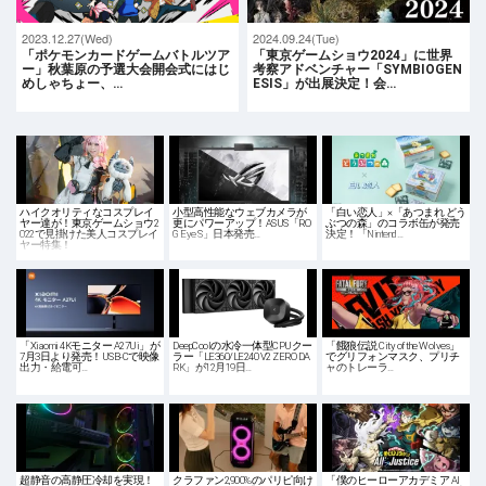
2023.12.27(Wed)
2024.09.24(Tue)
「ポケモンカードゲームバトルツア
「東京ゲームショウ2024」に世界
ー」秋葉原の予選大会開会式にはじ
考察アドベンチャー「SYMBIOGEN
めしゃちょー、…
ESIS」が出展決定！会…
ハイクオリティなコスプレイ
小型高性能なウェブカメラが
「白い恋人」×「あつまれ どう
ヤー達が！東京ゲームショウ2
更にパワーアップ！ASUS「RO
ぶつの森」のコラボ缶が発売
022で見掛けた美人コスプレイ
G Eye S」日本発売…
決定！「Nintend…
ヤー特集！
「Xiaomi 4Kモニター A27Ui」が
DeepCoolの水冷一体型CPUクー
「餓狼伝説 City of the Wolves」
7月3日より発売！USB-Cで映像
ラー「LE360/LE240 V2 ZERO DA
でグリフォンマスク、プリチ
出力・給電可…
RK」が12月19日…
ャのトレーラ…
超静音の高静圧冷却を実現！
クラファン2,900%のパリピ向け
「僕のヒーローアカデミア Al