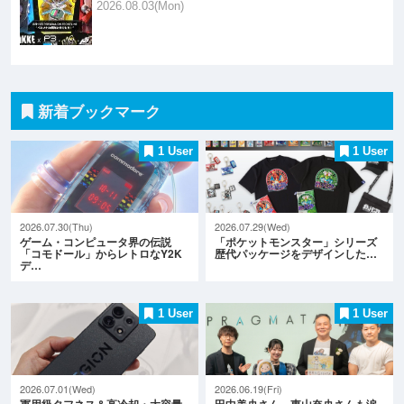
2026.08.03(Mon)
新着ブックマーク
1 User
1 User
2026.07.30(Thu)
2026.07.29(Wed)
ゲーム・コンピュータ界の伝説
「ポケットモンスター」シリーズ
「コモドール」からレトロなY2K
歴代パッケージをデザインした…
デ…
1 User
1 User
2026.07.01(Wed)
2026.06.19(Fri)
軍用級タフネス＆高冷却・大容量
田中美央さん、東山奈央さんも涙