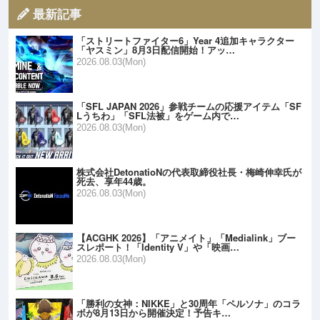
最新記事
「ストリートファイター6」Year 4追加キャラクター
「ヤスミン」8月3日配信開始！アッ…
2026.08.03(Mon)
「SFL JAPAN 2026」参戦チームの応援アイテム「SF
Lうちわ」「SFL法被」をゲーム内で…
2026.08.03(Mon)
株式会社DetonatioNの代表取締役社長・梅崎伸幸氏が
死去、享年44歳。
2026.08.03(Mon)
【ACGHK 2026】「アニメイト」「Medialink」ブー
スレポート！「Identity V」や「映画…
2026.08.03(Mon)
「勝利の女神：NIKKE」と30周年「ペルソナ」のコラ
ボが8月13日から開催決定！予告キ…